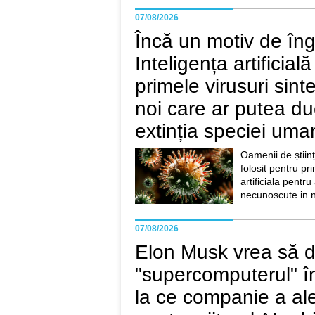
07/08/2026
Încă un motiv de îngr
Inteligența artificial
primele virusuri sint
noi care ar putea du
extinția speciei uma
Oamenii de științ
folosit pentru pr
artificiala pentru
necunoscute in n
07/08/2026
Elon Musk vrea să 
"supercomputerul" î
la ce companie a ale