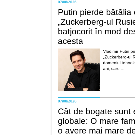
07/08/2026
Putin pierde bătălia
„Zuckerberg-ul Rusie
batjocorit în mod de
acesta
Vladimir Putin pi
„Zuckerberg-ul Ru
domeniul tehnolo
ani, care ...
07/08/2026
Cât de bogate sunt e
globale: O mare fami
o avere mai mare dec