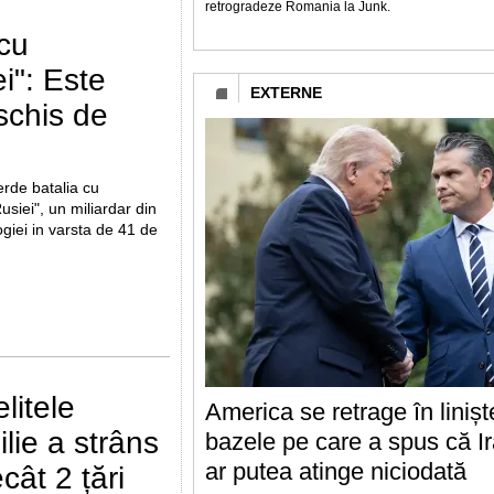
retrogradeze Romania la Junk.
 cu
i": Este
EXTERNE
schis de
erde batalia cu
siei", un miliardar din
giei in varsta de 41 de
litele
America se retrage în linișt
lie a strâns
bazele pe care a spus că Ir
ar putea atinge niciodată
ât 2 țări