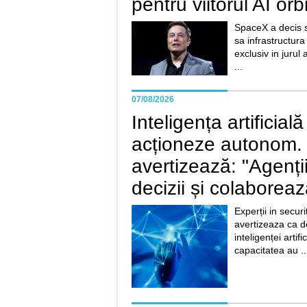
pentru viitorul AI orbi
SpaceX a decis s
sa infrastructura 
exclusiv in jurul 
...
07/08/2026
Inteligența artificial
acționeze autonom. 
avertizează: "Agenții
decizii și colaboreaz
Experții in secur
avertizeaza ca d
inteligenței artif
capacitatea au ..