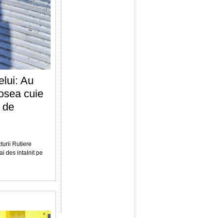
elui: Au
șosea cuie
 de
urii Rutiere
i des intalnit pe