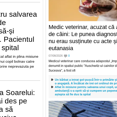
Bine v-am regasit. De fapt, nu v-am regasit bine,
prost ca atunci cand v-am lasat, acum o luna, 
tru salvarea
emisia de la Gold FM și
de
Încă un motiv de îngrijorare: Inteligența artifi
primele virusuri sintetice complet noi care a
Medic veterinar, acuzat că 
extinția speciei umane
să-și
Oamenii de știința din Statele Unite au folosit 
de câini: Le punea diagnos
inteligența artificiala pentru a crea virusuri ne
 Pacientul
nu erau susținute cu acte și
natura, o realizare im
 spital
eutanasia
Calul orb care impresionează lumea ecvestră
concurează datorită unui sistem de orienta
07/08/2026
0
l aflat in plina misiune
alfabetului Braille
nui copil bolnav catre
Medicul veterinar care conducea adapostul „Impe
Un cal care și-a pierdut complet vederea conti
denumit in spatiul public "Auschwitz-ul cainilor d
la competiții ecvestre și ar putea deveni primu
oprire neprevazuta pe
Suceava", a fost ofi
care concureaza in probe
Elon Musk vrea să ducă "supercomputerul" în
Un bărbat a intrat gol-pușcă într-o primărie ș
ce companie a ales cipurile pentru viitorul AI 
o angajată. A încălcat de trei ori ordinul de p
SpaceX a decis sa construiasca viitoarea sa in
Aflat în misiune pentru salvarea unui copil, u
a Soarelui:
ambulanță s-a oprit să-și cumpere un pepene
inteligența artificiala exclusiv in jurul accelerat
aștepta să fie dus la spital
planul nu se opre
ai des pe
a să