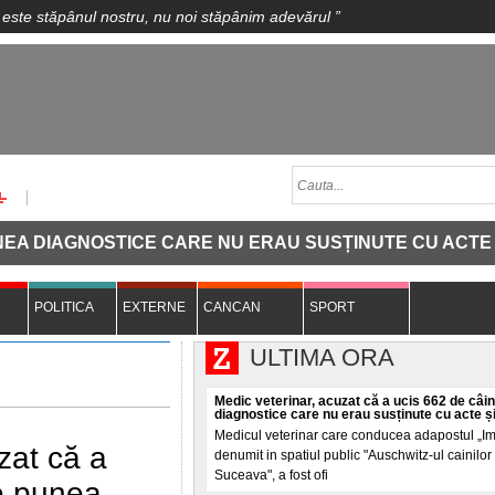
 este stăpânul nostru, nu noi stăpânim adevărul
”
OSTICE CARE NU ERAU SUSȚINUTE CU ACTE ȘI ÎI EUTAN
POLITICA
EXTERNE
CANCAN
SPORT
ULTIMA ORA
Medic veterinar, acuzat că a ucis 662 de câin
diagnostice care nu erau susținute cu acte și
Medicul veterinar care conducea adapostul „Imp
zat că a
denumit in spatiul public "Auschwitz-ul cainilor 
Suceava", a fost ofi
Le punea