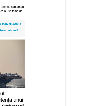
in primele saptamani
rica nu se teme de
l Iranului asupra
: Guvernul caută
ul
stența unui