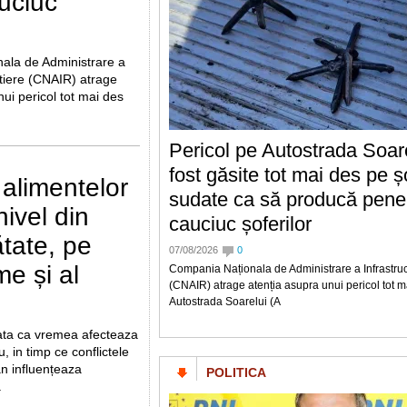
uciuc
ala de Administrare a
utiere (CNAIR) atrage
ui pericol tot mai des
Pericol pe Autostrada Soar
fost găsite tot mai des pe 
 alimentelor
sudate ca să producă pene
nivel din
cauciuc șoferilor
mătate, pe
07/08/2026
0
me și al
Compania Naționala de Administrare a Infrastruct
(CNAIR) atrage atenția asupra unui pericol tot ma
Autostrada Soarelui (A
ata ca vremea afecteaza
, in timp ce conflictele
an influențeaza
POLITICA
.