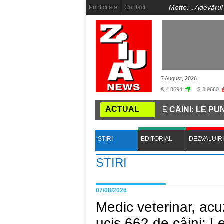
Motto: „
Adevărul
Publicitate
Contact
7 August, 2026
€
4.8694
$
3.9660
ACTUAL
AR, ACUZAT CĂ A UCIS 662 DE CÂINI: LE PUNEA DIAGN
STIRI
EDITORIAL
DEZVALUIRI
STIRI
07/08/2026
Medic veterinar, acu
ucis 662 de câini: 