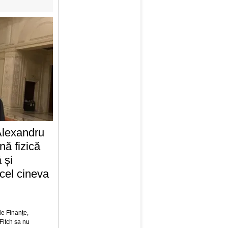
Alexandru
nă fizică
 și
cel cineva
de Finanțe,
Fitch sa nu