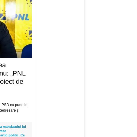
ea
anu: „PNL
oiect de
a PSD ca pune in
Redresare și
ța mandatului lui
rese
rtid politic. Ce