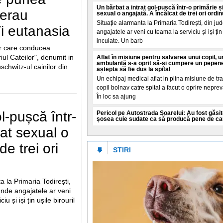
Un bărbat a intrat gol-pușcă într-o primărie ș
 erau
sexual o angajată. A încălcat de trei ori ordin
Situație alarmanta la Primaria Todirești, din jud
îi eutanasia
angajatele ar veni cu teama la serviciu și iși țin 
incuiate. Un barb
ar care conducea
ul Cateilor", denumit in
Aflat în misiune pentru salvarea unui copil, u
ambulanță s-a oprit să-și cumpere un pepene
uschwitz-ul cainilor din
aștepta să fie dus la spital
Un echipaj medical aflat in plina misiune de tra
copil bolnav catre spital a facut o oprire nepre
În loc sa ajung
l-pușcă într-
Pericol pe Autostrada Soarelui: Au fost găsit
șosea cuie sudate ca să producă pene de cau
sat sexual o
Compania Naționala de Administrare a Infrastru
(CNAIR) atrage atenția asupra unui pericol tot m
de trei ori
pe Autostrada Soarelui (A
STIRI
Prețurile globale ale alimentelor ating cel mai
ultimii trei ani și jumătate, pe fondul căldurii
conflictelor
a la Primaria Todirești,
Indicele ONU arata ca vremea afecteaza produc
 unde angajatele ar veni
timp ce conflictele din Ucraina și Iran influențe
u și iși țin ușile birouril
cresc prețurile. Preț
"Erji sau Beji, tot un drac"!