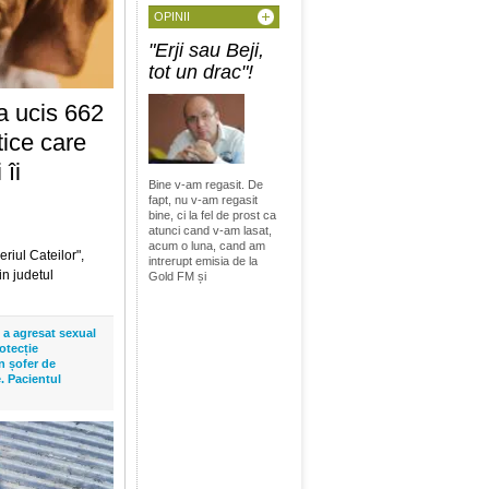
 ci la fel de
OPINII
cand am intrerupt
"Erji sau Beji,
tot un drac"!
cială a creat
r putea duce la
a ucis 662
pentru prima data
tice care
cunoscute in
 îi
Bine v-am regasit. De
fapt, nu v-am regasit
. Milo
bine, ci la fel de prost ca
re asemănător
atunci cand v-am lasat,
acum o luna, cand am
riul Cateilor",
nua sa participe
intrerupt emisia de la
in judetul
l exemplar orb
Gold FM și
 spațiu. De la
i a agresat sexual
orbital
rotecție
frastructura de
n șofer de
. Pacientul
oarelor Nvidia, iar