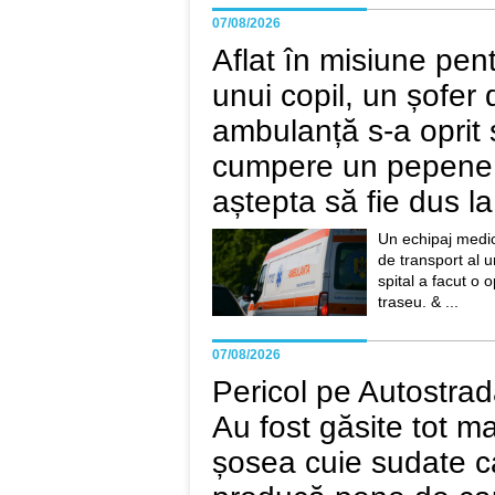
07/08/2026
Aflat în misiune pen
unui copil, un șofer 
ambulanță s-a oprit 
cumpere un pepene.
aștepta să fie dus la
Un echipaj medica
de transport al u
spital a facut o 
traseu. & ...
07/08/2026
Pericol pe Autostrad
Au fost găsite tot m
șosea cuie sudate c