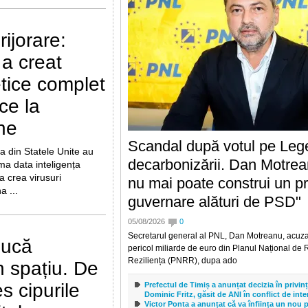
ijorare:
ă a creat
etice complet
ce la
ne
Scandal după votul pe Leg
a din Statele Unite au
decarbonizării. Dan Motre
ima data inteligența
 a crea virusuri
nu mai poate construi un pr
a ...
guvernare alături de PSD"
05/08/2026
0
Secretarul general al PNL, Dan Motreanu, acuz
ducă
pericol miliarde de euro din Planul Național de 
Reziliența (PNRR), dupa ado
n spațiu. De
s cipurile
Prefectul de Timiș a anunțat decizia în privin
Dominic Fritz, găsit de ANI în conflict de inte
Victor Ponta a anunțat că va înființa un nou pa