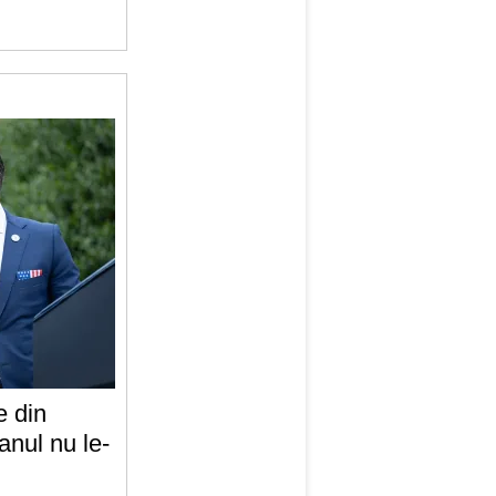
e din
anul nu le-