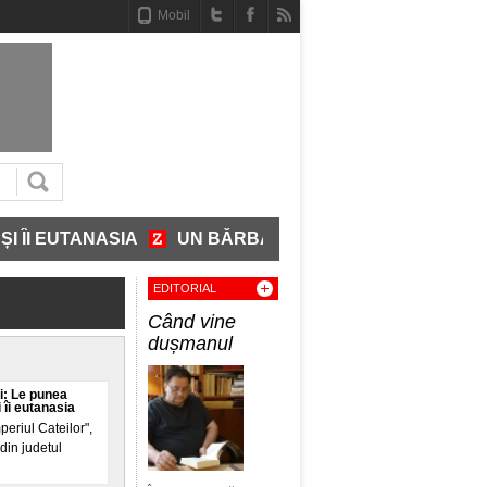
Mobil
ASIA
UN BĂRBAT A INTRAT GOL-PUȘCĂ ÎNTR-O PRIM
EDITORIAL
Când vine
dușmanul
i: Le punea
 îi eutanasia
eriul Cateilor",
din judetul