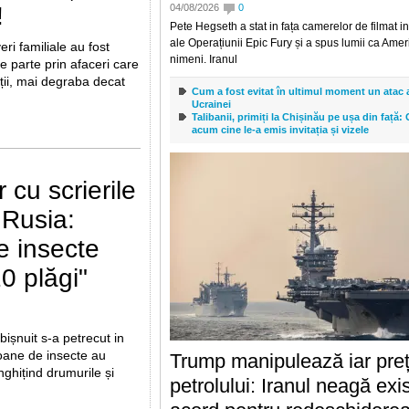
04/08/2026
0
!
Pete Hegseth a stat in fața camerelor de filmat 
ale Operațiunii Epic Fury și a spus lumii ca Ame
ri familiale au fost
nimeni. Iranul
e parte prin afaceri care
ții, mai degraba decat
Cum a fost evitat în ultimul moment un atac a
Ucrainei
Talibanii, primiți la Chișinău pe ușa din față
acum cine le-a emis invitația și vizele
 cu scrierile
 Rusia:
e insecte
0 plăgi"
șnuit s-a petrecut in
oane de insecte au
Trump manipulează iar preț
inghițind drumurile și
petrolului: Iranul neagă exi