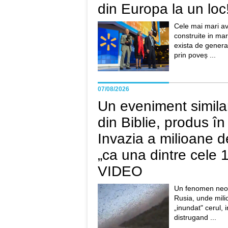
din Europa la un loc
Cele mai mari ave
construite in mar
exista de genera
prin poveș ...
07/08/2026
Un eveniment similar
din Biblie, produs în
Invazia a milioane d
„ca una dintre cele 1
VIDEO
Un fenomen neobi
Rusia, unde mili
„inundat" cerul, 
distrugand ...