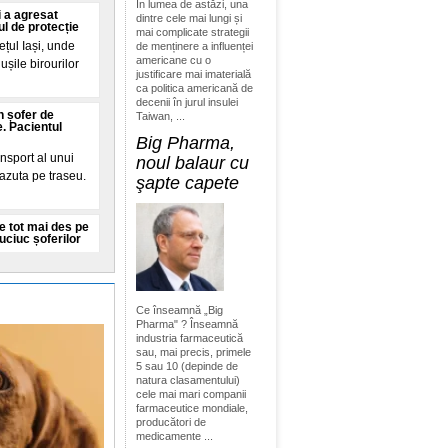
În lumea de astăzi, una
i a agresat
dintre cele mai lungi și
ul de protecție
mai complicate strategii
ețul Iași, unde
de menținere a influenței
americane cu o
ușile birourilor
justificare mai imaterială
ca politica americană de
decenii în jurul insulei
n șofer de
Taiwan, ...
. Pacientul
Big Pharma,
nsport al unui
noul balaur cu
vazuta pe traseu.
şapte capete
e tot mai des pe
ciuc șoferilor
cturii Rutiere
ai des intalnit
Ce înseamnă „Big
Pharma" ? Înseamnă
 ridicat nivel din
industria farmaceutică
 extreme și al
sau, mai precis, primele
5 sau 10 (depinde de
ția de grau, in
natura clasamentului)
aza exporturile și
cele mai mari companii
farmaceutice mondiale,
producători de
medicamente ...