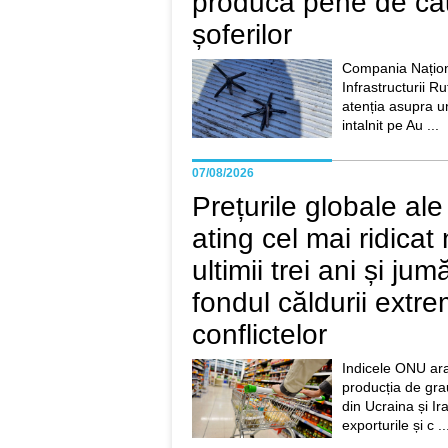
producă pene de ca
șoferilor
Compania Națion
Infrastructurii R
atenția asupra un
intalnit pe Au ...
07/08/2026
Prețurile globale ale
ating cel mai ridicat 
ultimii trei ani și ju
fondul căldurii extre
conflictelor
Indicele ONU ar
producția de grau
din Ucraina și Ir
exporturile și c ..