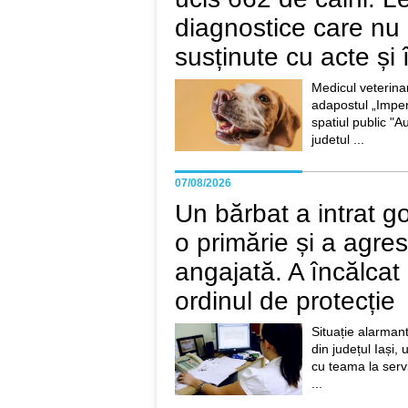
diagnostice care nu
susținute cu acte și 
Medicul veterin
adapostul „Imperi
spatiul public "A
judetul ...
07/08/2026
Un bărbat a intrat go
o primărie și a agre
angajată. A încălcat 
ordinul de protecție
Situație alarmant
din județul Iași,
cu teama la servici
...