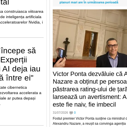
tal
planuri mari are în următoarea perioadă
a construiasca viitoarea
de inteligența artificiala
acceleratoarelor Nvidia, i
ă începe să
Experții
 AI deja iau
Victor Ponta dezvăluie că 
ă între ei"
Nazare a obținut pe persoa
itate cibernetica
păstrarea rating-ului de țară
ezvoltarea accelerata a
lansează un avertisment: A
iciale ar putea depași
este fie naiv, fie imbecil
.
31/07/2026
0
Fostul premier Victor Ponta susține ca ministrul 
Alexandru Nazare, a reușit sa convinga agenția 