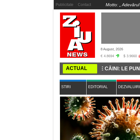
Motto: „
Adevărul
Publicitate
Contact
8 August, 2026
€
4.8694
$
3.9660
ACTUAL
ACUZAT CĂ A UCIS 662 DE CÂINI: LE PUNEA DIAGNOSTI
STIRI
EDITORIAL
DEZVALUIRI