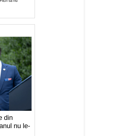
Fitch sa nu
e din
anul nu le-