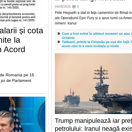
04/08/2026
0
Pete Hegseth a stat in fața camerelor de filmat 
ale Operațiunii Epic Fury și a spus lumii ca Ame
nimeni. Iranul
larii și cota
Cum a fost evitat în ultimul moment un atac a
ite la
Ucrainei
Talibanii, primiți la Chișinău pe ușa din față
acum cine le-a emis invitația și vizele
n Acord
 de Romania pe 16
at joi de Parlament
Trump manipulează iar preț
petrolului: Iranul neagă exi