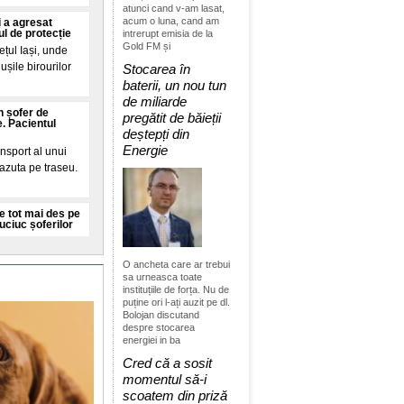
atunci cand v-am lasat,
acum o luna, cand am
i a agresat
ul de protecție
intrerupt emisia de la
Gold FM și
ețul Iași, unde
ușile birourilor
Stocarea în
baterii, un nou tun
de miliarde
n șofer de
pregătit de băieții
. Pacientul
deștepți din
Energie
nsport al unui
vazuta pe traseu.
e tot mai des pe
ciuc șoferilor
cturii Rutiere
ai des intalnit
O ancheta care ar trebui
sa urneasca toate
instituțiile de forța. Nu de
puține ori l-ați auzit pe dl.
 ridicat nivel din
 extreme și al
Bolojan discutand
despre stocarea
energiei in ba
ția de grau, in
aza exporturile și
Cred că a sosit
momentul să-i
scoatem din priză