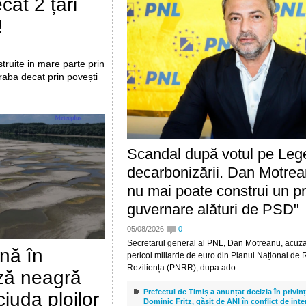
ât 2 țări
!
struite in mare parte prin
raba decat prin povești
Scandal după votul pe Leg
decarbonizării. Dan Motre
nu mai poate construi un pr
guvernare alături de PSD"
05/08/2026
0
Secretarul general al PNL, Dan Motreanu, acuz
nă în
pericol miliarde de euro din Planul Național de 
Reziliența (PNRR), dupa ado
ză neagră
Prefectul de Timiș a anunțat decizia în privin
iuda ploilor
Dominic Fritz, găsit de ANI în conflict de inte