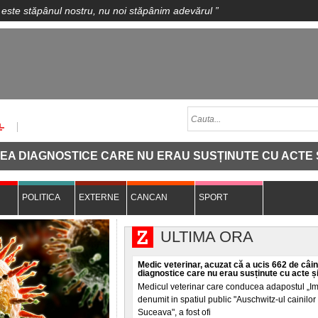
 este stăpânul nostru, nu noi stăpânim adevărul
”
CE CARE NU ERAU SUSȚINUTE CU ACTE ȘI ÎI EUTANASIA
POLITICA
EXTERNE
CANCAN
SPORT
ULTIMA ORA
Medic veterinar, acuzat că a ucis 662 de câin
diagnostice care nu erau susținute cu acte și
Medicul veterinar care conducea adapostul „Imp
denumit in spatiul public "Auschwitz-ul cainilor 
Suceava", a fost ofi