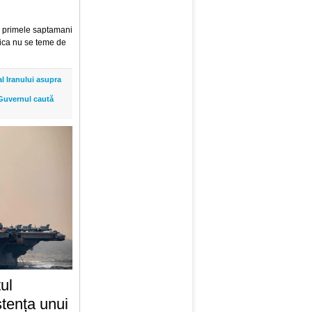
in primele saptamani
rica nu se teme de
l Iranului asupra
: Guvernul caută
ul
stența unui