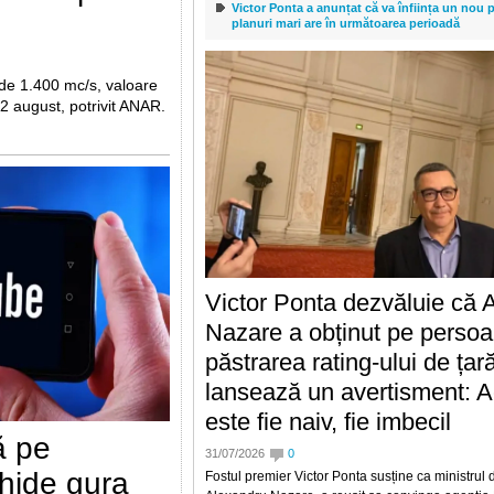
Victor Ponta a anunțat că va înființa un nou pa
planuri mari are în următoarea perioadă
 de 1.400 mc/s, valoare
2 august, potrivit ANAR.
Victor Ponta dezvăluie că 
Nazare a obținut pe persoa
păstrarea rating-ului de țară
lansează un avertisment: A
este fie naiv, fie imbecil
ă pe
31/07/2026
0
chide gura
Fostul premier Victor Ponta susține ca ministrul 