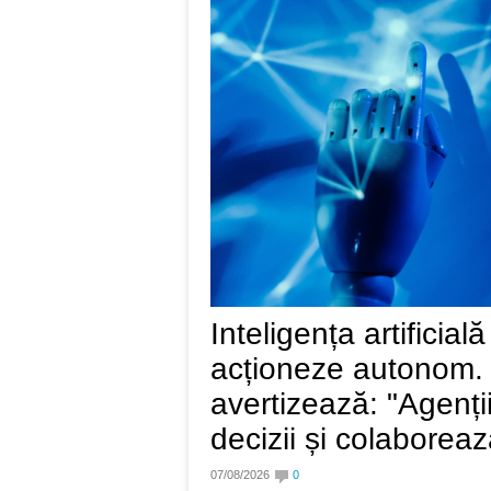
Inteligența artificial
acționeze autonom. 
avertizează: "Agenții
decizii și colaboreaz
07/08/2026
0