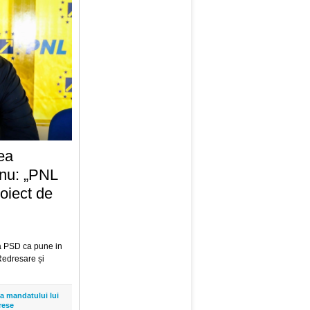
ea
anu: „PNL
oiect de
a PSD ca pune in
Redresare și
ța mandatului lui
rese