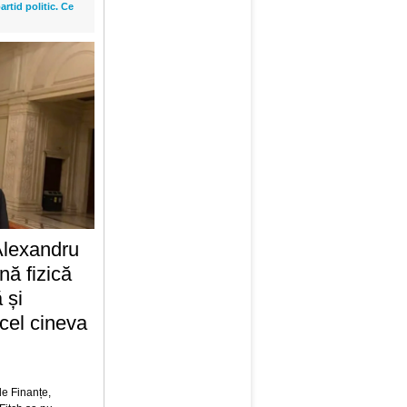
rtid politic. Ce
Alexandru
nă fizică
 și
cel cineva
de Finanțe,