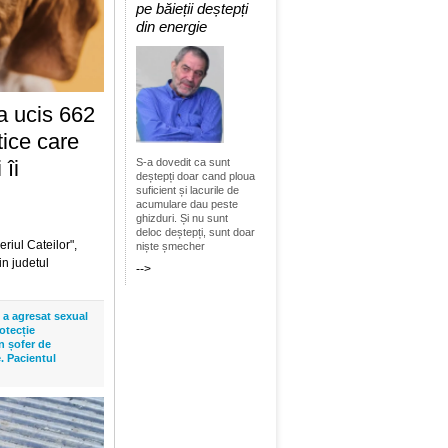
cială a creat
pe băieții deștepți
r putea duce la
din energie
pentru prima data
cunoscute in
a ucis 662
. Milo
re asemănător
tice care
nua sa participe
S-a dovedit ca sunt
 îi
l exemplar orb
deștepți doar cand ploua
suficient și lacurile de
acumulare dau peste
ghizduri. Și nu sunt
 spațiu. De la
deloc deștepți, sunt doar
orbital
riul Cateilor",
niște șmecher
frastructura de
in judetul
-->
oarelor Nvidia, iar
i a agresat sexual
tonom. Experții
rotecție
laborează între
n șofer de
. Pacientul
a dezvoltarea
pași capacitatea