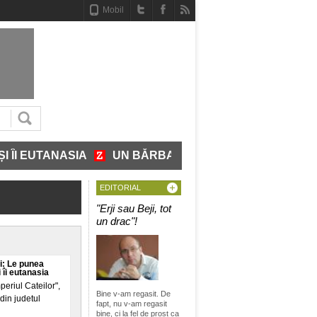
Mobil
UN BĂRBAT A INTRAT GOL-PUȘCĂ ÎNTR-O PRIMĂRIE
EDITORIAL
"Erji sau Beji, tot
un drac"!
i: Le punea
 îi eutanasia
eriul Cateilor",
Bine v-am regasit. De
din judetul
fapt, nu v-am regasit
bine, ci la fel de prost ca