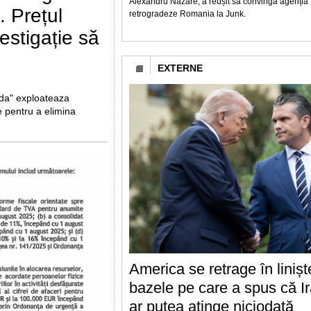
Alexandru Nazare, a reușit sa convinga agenția 
. Prețul
retrogradeze Romania la Junk.
vestigație să
EXTERNE
nda" exploateaza
e pentru a elimina
America se retrage în linișt
bazele pe care a spus că Ir
ar putea atinge niciodată