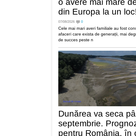
o avere mai mare dec
din Europa la un loc
07/08/2026
0
Cele mai mari averi familiale au fost con
afaceri care exista de generații, mai deg
de succes peste n
Dunărea va seca pâ
septembrie. Progno
pentru România, în c