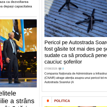
zeaza ca dezvoltarea
utea depași capacitatea
Pericol pe Autostrada Soar
fost găsite tot mai des pe 
sudate ca să producă pene
cauciuc șoferilor
07/08/2026
0
Compania Naționala de Administrare a Infrastruct
(CNAIR) atrage atenția asupra unui pericol tot ma
Autostrada Soarelui (A
litele
lie a strâns
POLITICA