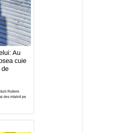
elui: Au
șosea cuie
 de
urii Rutiere
i des intalnit pe