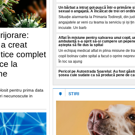
Un bărbat a intrat gol-pușcă într-o primărie ș
sexual o angajată. A încălcat de trei ori ordin
Situație alarmanta la Primaria Todirești, din jud
angajatele ar veni cu teama la serviciu și iși țin 
incuiate. Un barb
ijorare:
Aflat în misiune pentru salvarea unui copil, u
ambulanță s-a oprit să-și cumpere un pepene
ă a creat
aștepta să fie dus la spital
Un echipaj medical aflat in plina misiune de tra
etice complet
copil bolnav catre spital a facut o oprire nepre
ce la
În loc sa ajung
ne
Pericol pe Autostrada Soarelui: Au fost găsit
șosea cuie sudate ca să producă pene de cau
Compania Naționala de Administrare a Infrastru
(CNAIR) atrage atenția asupra unui pericol tot m
olosit pentru prima data
pe Autostrada Soarelui (A
STIRI
suri necunoscute in
Prețurile globale ale alimentelor ating cel mai
ultimii trei ani și jumătate, pe fondul căldurii
conflictelor
Indicele ONU arata ca vremea afecteaza produc
timp ce conflictele din Ucraina și Iran influențe
cresc prețurile. Preț