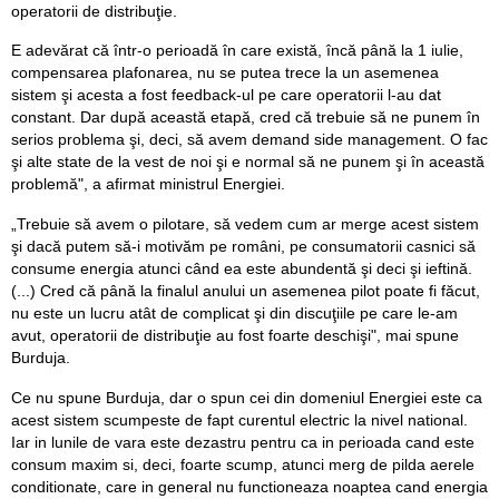
operatorii de distribuţie.
E adevărat că într-o perioadă în care există, încă până la 1 iulie,
compensarea plafonarea, nu se putea trece la un asemenea
sistem şi acesta a fost feedback-ul pe care operatorii l-au dat
constant. Dar după această etapă, cred că trebuie să ne punem în
serios problema şi, deci, să avem demand side management. O fac
şi alte state de la vest de noi şi e normal să ne punem şi în această
problemă", a afirmat ministrul Energiei.
„Trebuie să avem o pilotare, să vedem cum ar merge acest sistem
şi dacă putem să-i motivăm pe români, pe consumatorii casnici să
consume energia atunci când ea este abundentă şi deci şi ieftină.
(...) Cred că până la finalul anului un asemenea pilot poate fi făcut,
nu este un lucru atât de complicat şi din discuţiile pe care le-am
avut, operatorii de distribuţie au fost foarte deschişi", mai spune
Burduja.
Ce nu spune Burduja, dar o spun cei din domeniul Energiei este ca
acest sistem scumpeste de fapt curentul electric la nivel national.
Iar in lunile de vara este dezastru pentru ca in perioada cand este
consum maxim si, deci, foarte scump, atunci merg de pilda aerele
conditionate, care in general nu functioneaza noaptea cand energia