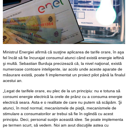
Ministrul Energiei afirmă că susţine aplicarea de tarife orare, în aşa
fel încât să fie încurajat consumul atunci când există energie ieftină
şi multă. Sebastian Burduja precizează că, la nivel naţional, există
numeroase contoare inteligente, iar acolo unde aceste aparate de
măsurare există, poate fi implementat un proiect pilot până la finalul
acestui an.
„Legat de tarifele orare, eu plec de la un principiu: nu e totuna să
consumi energie electrică la orele de prânz cu a consuma energie
electrică seara. Asta e o realitate de care nu putem să scăpăm. Şi
atunci, în mod normal, mecanismele de piaţă, mecanismele de
stimulare a consumatorilor ar trebui să fie în oglindă cu acest
principiu. Deci, personal susţin această idee. Se poate implementa
pe termen scurt, să vedem. Noi am avut discuţiile astea cu