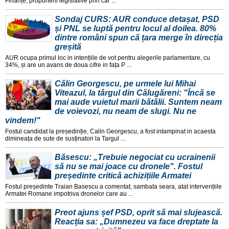
Finanțe, propunerii legislative prin car ...
Sondaj CURS: AUR conduce detașat, PSD
și PNL se luptă pentru locul al doilea. 80%
dintre români spun că țara merge în direcția
greșită
AUR ocupa primul loc in intențiile de vot pentru alegerile parlamentare, cu
34%, și are un avans de doua cifre in fața P ...
Călin Georgescu, pe urmele lui Mihai
Viteazul, la târgul din Călugăreni: "Încă se
mai aude vuietul marii bătălii. Suntem neam
de voievozi, nu neam de slugi. Nu ne
vindem!"
Fostul candidat la președinție, Calin Georgescu, a fost intampinat in acaesta
dimineața de sute de susținatori la Targul ...
Băsescu: „Trebuie negociat cu ucrainenii
să nu se mai joace cu dronele". Fostul
președinte critică achizițiile Armatei
Fostul președinte Traian Basescu a comentat, sambata seara, atat intervențiile
Armatei Romane impotriva dronelor care au ...
Preot ajuns șef PSD, oprit să mai slujească.
Reacția sa: „Dumnezeu va face dreptate la