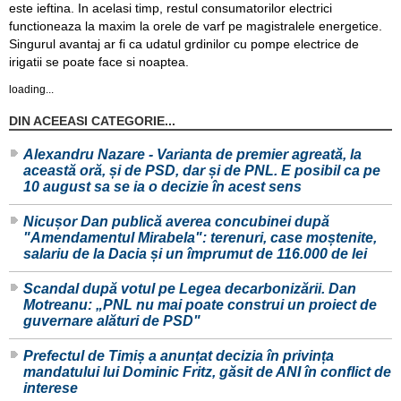
este ieftina. In acelasi timp, restul consumatorilor electrici
functioneaza la maxim la orele de varf pe magistralele energetice.
Singurul avantaj ar fi ca udatul grdinilor cu pompe electrice de
irigatii se poate face si noaptea.
loading...
DIN ACEEASI CATEGORIE...
Alexandru Nazare - Varianta de premier agreată, la
această oră, și de PSD, dar și de PNL. E posibil ca pe
10 august sa se ia o decizie în acest sens
Nicușor Dan publică averea concubinei după
"Amendamentul Mirabela": terenuri, case moștenite,
salariu de la Dacia și un împrumut de 116.000 de lei
Scandal după votul pe Legea decarbonizării. Dan
Motreanu: „PNL nu mai poate construi un proiect de
guvernare alături de PSD"
Prefectul de Timiș a anunțat decizia în privința
mandatului lui Dominic Fritz, găsit de ANI în conflict de
interese