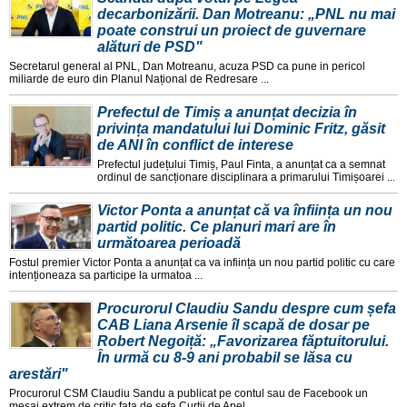
decarbonizării. Dan Motreanu: „PNL nu mai
poate construi un proiect de guvernare
alături de PSD"
Secretarul general al PNL, Dan Motreanu, acuza PSD ca pune in pericol
miliarde de euro din Planul Național de Redresare ...
Prefectul de Timiș a anunțat decizia în
privința mandatului lui Dominic Fritz, găsit
de ANI în conflict de interese
Prefectul județului Timiș, Paul Finta, a anunțat ca a semnat
ordinul de sancționare disciplinara a primarului Timișoarei ...
Victor Ponta a anunțat că va înființa un nou
partid politic. Ce planuri mari are în
următoarea perioadă
Fostul premier Victor Ponta a anunțat ca va inființa un nou partid politic cu care
intenționeaza sa participe la urmatoa ...
Procurorul Claudiu Sandu despre cum șefa
CAB Liana Arsenie îl scapă de dosar pe
Robert Negoiță: „Favorizarea făptuitorului.
În urmă cu 8-9 ani probabil se lăsa cu
arestări"
Procurorul CSM Claudiu Sandu a publicat pe contul sau de Facebook un
mesaj extrem de critic fața de șefa Curții de Apel ...