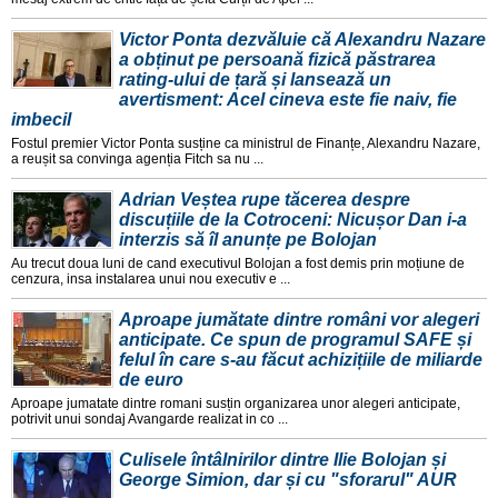
Victor Ponta dezvăluie că Alexandru Nazare
a obținut pe persoană fizică păstrarea
rating-ului de țară și lansează un
avertisment: Acel cineva este fie naiv, fie
imbecil
Fostul premier Victor Ponta susține ca ministrul de Finanțe, Alexandru Nazare,
a reușit sa convinga agenția Fitch sa nu ...
Adrian Veștea rupe tăcerea despre
discuțiile de la Cotroceni: Nicușor Dan i-a
interzis să îl anunțe pe Bolojan
Au trecut doua luni de cand executivul Bolojan a fost demis prin moțiune de
cenzura, insa instalarea unui nou executiv e ...
Aproape jumătate dintre români vor alegeri
anticipate. Ce spun de programul SAFE și
felul în care s-au făcut achizițiile de miliarde
de euro
Aproape jumatate dintre romani susțin organizarea unor alegeri anticipate,
potrivit unui sondaj Avangarde realizat in co ...
Culisele întâlnirilor dintre Ilie Bolojan și
George Simion, dar și cu "sforarul" AUR