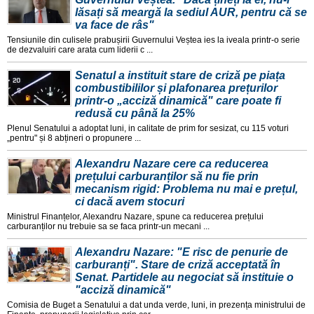
lăsați să meargă la sediul AUR, pentru că se
va face de râs"
Tensiunile din culisele prabușirii Guvernului Veștea ies la iveala printr-o serie
de dezvaluiri care arata cum liderii c ...
Senatul a instituit stare de criză pe piața
combustibililor și plafonarea prețurilor
printr-o „acciză dinamică" care poate fi
redusă cu până la 25%
Plenul Senatului a adoptat luni, in calitate de prim for sesizat, cu 115 voturi
„pentru" și 8 abțineri o propunere ...
Alexandru Nazare cere ca reducerea
prețului carburanților să nu fie prin
mecanism rigid: Problema nu mai e prețul,
ci dacă avem stocuri
Ministrul Finanțelor, Alexandru Nazare, spune ca reducerea prețului
carburanților nu trebuie sa se faca printr-un mecani ...
Alexandru Nazare: "E risc de penurie de
carburanți". Stare de criză acceptată în
Senat. Partidele au negociat să instituie o
"acciză dinamică"
Comisia de Buget a Senatului a dat unda verde, luni, in prezența ministrului de