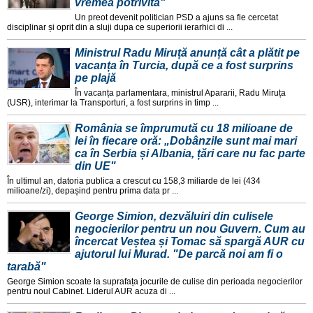
vremea potrivită"
Un preot devenit politician PSD a ajuns sa fie cercetat
disciplinar și oprit din a sluji dupa ce superiorii ierarhici di ...
Ministrul Radu Miruță anunță cât a plătit pe
vacanța în Turcia, după ce a fost surprins
pe plajă
În vacanța parlamentara, ministrul Apararii, Radu Miruța
(USR), interimar la Transporturi, a fost surprins in timp ...
România se împrumută cu 18 milioane de
lei în fiecare oră: „Dobânzile sunt mai mari
ca în Serbia și Albania, țări care nu fac parte
din UE"
În ultimul an, datoria publica a crescut cu 158,3 miliarde de lei (434
milioane/zi), depașind pentru prima data pr ...
George Simion, dezvăluiri din culisele
negocierilor pentru un nou Guvern. Cum au
încercat Veștea și Tomac să spargă AUR cu
ajutorul lui Murad. "De parcă noi am fi o
tarabă"
George Simion scoate la suprafața jocurile de culise din perioada negocierilor
pentru noul Cabinet. Liderul AUR acuza di ...