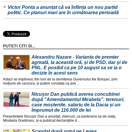
Victor Ponta a anunțat că va înființa un nou partid
politic. Ce planuri mari are în următoarea perioadă
PUTETI CITI SI...
Alexandru Nazare - Varianta de premier
agreată, la această oră, și de PSD, dar și de
PNL. E posibil ca pe 10 august sa se ia o
decizie în acest sens
Astazi se implinesc trei luni de la demiterea Guvernului Ilie Bolojan, prin
moțiune de cenzura, și putem constata ca ave ...
Nicușor Dan publică averea concubinei
după "Amendamentul Mirabela": terenuri,
case moștenite, salariu de la Dacia și un
împrumut de 116.000 de lei
Președintele Nicușor Dan a anunțat, miercuri, ca partenera sa de viața,
Mirabela Gradinaru, și-a publicat declarațiile d ...
Scandal după votul pe Legea