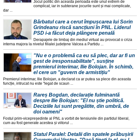
Jocul politic din aceasta perioada este unul extrem de
complicat, iar in subterane jocurile sunt și mai complicate,
dar ...
Bărbatul care a cerut împușcarea lui Sorin
Grindeanu riscă sancțiuni în PNL. Liderul
PSD i-a făcut deja plângere penală
Derapajele de limbaj din mediul virtual au provocat o criza
interna majora la nivelul filialei județene Valcea a Partidu ...
"Nu e o problemă ca eu să plec, dar ar fi un
gest de iresponsabilitate", susține
premierul interimar, Ilie Bolojan. În schimb,
el cere un "guvern de armistițiu"
Premierul interimar, Ilie Bolojan, a declarat ca ar putea sa plece din aceasta
funcție, intrucat nu este "legat de scaun ...
Rareș Bogdan, declarație fulminantă
despre Ilie Bolojan: "El nu știe politică.
Deciziile lui sunt pregătite, din umbră, de
doi oameni"
Fostul prim-vicepreședinte al PNL a vorbit de tensiunile din partidul liberal,
cum au fost generate acestea și viitorul ...
Statul Paralel: Detalii din spatele prăbușirii
Guvernului Veștea. "Dacă țineți la el, nu-l