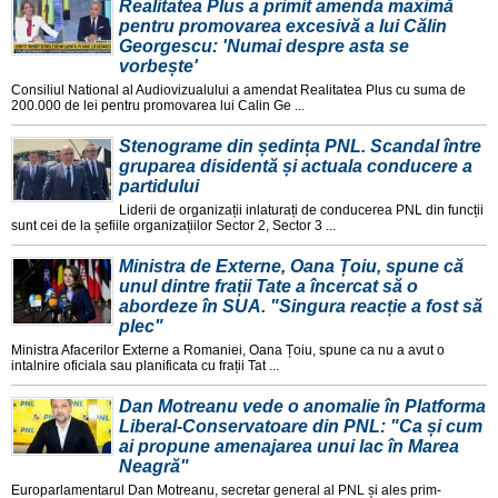
Realitatea Plus a primit amenda maximă
pentru promovarea excesivă a lui Călin
Georgescu: 'Numai despre asta se
vorbește'
Consiliul National al Audiovizualului a amendat Realitatea Plus cu suma de
200.000 de lei pentru promovarea lui Calin Ge ...
Stenograme din ședința PNL. Scandal între
gruparea disidentă și actuala conducere a
partidului
Liderii de organizații inlaturați de conducerea PNL din funcții
sunt cei de la șefiile organizațiilor Sector 2, Sector 3 ...
Ministra de Externe, Oana Țoiu, spune că
unul dintre frații Tate a încercat să o
abordeze în SUA. "Singura reacție a fost să
plec"
Ministra Afacerilor Externe a Romaniei, Oana Țoiu, spune ca nu a avut o
intalnire oficiala sau planificata cu frații Tat ...
Dan Motreanu vede o anomalie în Platforma
Liberal-Conservatoare din PNL: "Ca și cum
ai propune amenajarea unui lac în Marea
Neagră"
Europarlamentarul Dan Motreanu, secretar general al PNL și ales prim-