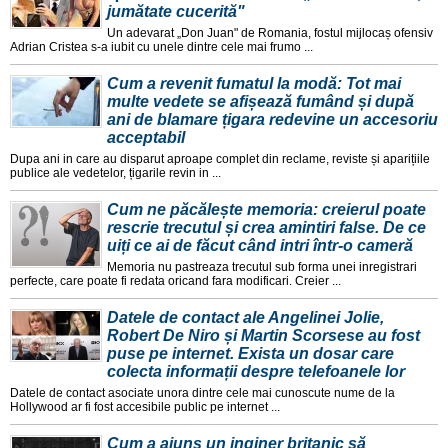
jumătate cucerită"
Un adevarat „Don Juan" de Romania, fostul mijlocaș ofensiv
Adrian Cristea s-a iubit cu unele dintre cele mai frumo ...
Cum a revenit fumatul la modă: Tot mai
multe vedete se afișează fumând și după
ani de blamare țigara redevine un accesoriu
acceptabil
Dupa ani in care au disparut aproape complet din reclame, reviste și aparițiile
publice ale vedetelor, țigarile revin in ...
Cum ne păcălește memoria: creierul poate
rescrie trecutul și crea amintiri false. De ce
uiți ce ai de făcut când intri într-o cameră
Memoria nu pastreaza trecutul sub forma unei inregistrari
perfecte, care poate fi redata oricand fara modificari. Creier ...
Datele de contact ale Angelinei Jolie,
Robert De Niro și Martin Scorsese au fost
puse pe internet. Exista un dosar care
colecta informații despre telefoanele lor
Datele de contact asociate unora dintre cele mai cunoscute nume de la
Hollywood ar fi fost accesibile public pe internet ...
Cum a ajuns un inginer britanic să