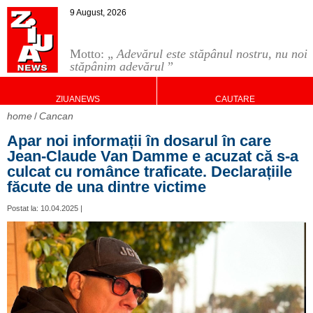
9 August, 2026
Motto: „
Adevărul este stăpânul nostru, nu noi
stăpânim adevărul
”
ZIUANEWS
CAUTARE
home
Cancan
Apar noi informații în dosarul în care
Jean-Claude Van Damme e acuzat că s-a
culcat cu românce traficate. Declarațiile
făcute de una dintre victime
Postat la: 10.04.2025 |