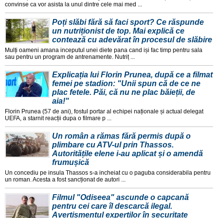
convinse ca vor asista la unul dintre cele mai med ...
Poți slăbi fără să faci sport? Ce răspunde
un nutriționist de top. Mai explică ce
contează cu adevărat în procesul de slăbire
Mulți oameni amana inceputul unei diete pana cand iși fac timp pentru sala
sau pentru un program de antrenamente. Nutriț ...
Explicația lui Florin Prunea, după ce a filmat
femei pe stadion: "Unii spun că de ce ne
plac fetele. Păi, că nu ne plac băieții, de
aia!"
Florin Prunea (57 de ani), fostul portar al echipei naționale și actual delegat
UEFA, a starnit reacții dupa o filmare p ...
Un român a rămas fără permis după o
plimbare cu ATV-ul prin Thassos.
Autoritățile elene i-au aplicat și o amendă
frumușică
Un concediu pe insula Thassos s-a incheiat cu o paguba considerabila pentru
un roman. Acesta a fost sancționat de autori ...
Filmul "Odiseea" ascunde o capcană
pentru cei care îl descarcă ilegal.
Avertismentul experților în securitate