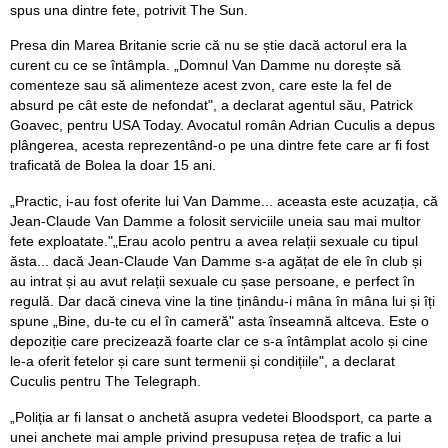
spus una dintre fete, potrivit The Sun.
Presa din Marea Britanie scrie că nu se știe dacă actorul era la
curent cu ce se întâmpla. „Domnul Van Damme nu dorește să
comenteze sau să alimenteze acest zvon, care este la fel de
absurd pe cât este de nefondat", a declarat agentul său, Patrick
Goavec, pentru USA Today. Avocatul român Adrian Cuculis a depus
plângerea, acesta reprezentând-o pe una dintre fete care ar fi fost
traficată de Bolea la doar 15 ani.
„Practic, i-au fost oferite lui Van Damme... aceasta este acuzația, că
Jean-Claude Van Damme a folosit serviciile uneia sau mai multor
fete exploatate."„Erau acolo pentru a avea relații sexuale cu tipul
ăsta... dacă Jean-Claude Van Damme s-a agățat de ele în club și
au intrat și au avut relații sexuale cu șase persoane, e perfect în
regulă. Dar dacă cineva vine la tine ținându-i mâna în mâna lui și îți
spune „Bine, du-te cu el în cameră" asta înseamnă altceva. Este o
depoziție care precizează foarte clar ce s-a întâmplat acolo și cine
le-a oferit fetelor și care sunt termenii și condițiile", a declarat
Cuculis pentru The Telegraph.
„Poliția ar fi lansat o anchetă asupra vedetei Bloodsport, ca parte a
unei anchete mai ample privind presupusa rețea de trafic a lui