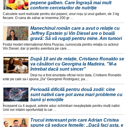
pepene galben. Care îngrașă mai mult
conform cercetarilor de nutriție
Calculele sunt realizate pentru doi pepeni, unul roșu și unul galben, de 3 kg
fiecare. O cana de zahar ar insemna 200 gr ...
Manechinul român care a avut o relație cu
Jeffrey Epstein și Vin Diesel are o boală
gravă: Să vă rugați pentru mine. Am tumori
Fostul model internațional Alina Pușcau, cunoscuta pentru relația cu actorul
Vin Diesel, dar și pentru aventura pe care ...
După 10 ani de relație, Cristiano Ronaldo se
va căsători cu Georgina la Madeira. "M-a
întrebat dacă sunt sincer"
Deși nu a fost anunțata oficial nicio data, Cristiano Ronaldo
este pe cale sa-i spuna „Da" Georginei Rodriguez, pa ...
Perioadă dificilă pentru două zodii: cine
sunt nativii care pot avea mari probleme cu
banii și emoțiile
Începand cu 4 august, astrele aduc schimbari neașteptate pentru mulți nativi.
Unii vor intalni oportunitați la car ...
Trucul interesant prin care Adrian Cristea
spune că seduce femeile: „Dacă faci asta, e