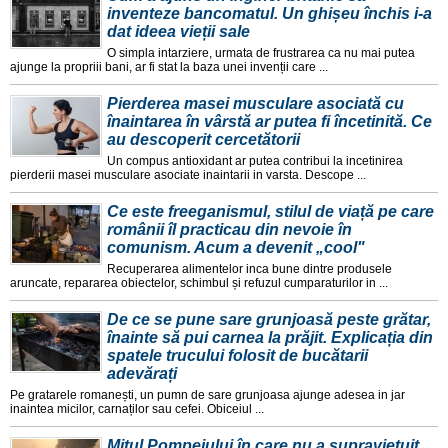
inventeze bancomatul. Un ghișeu închis i-a
dat ideea vieții sale
O simpla intarziere, urmata de frustrarea ca nu mai putea
ajunge la propriii bani, ar fi stat la baza unei invenții care ...
Pierderea masei musculare asociată cu
înaintarea în vârstă ar putea fi încetinită. Ce
au descoperit cercetătorii
Un compus antioxidant ar putea contribui la incetinirea
pierderii masei musculare asociate inaintarii in varsta. Descope ...
Ce este freeganismul, stilul de viață pe care
românii îl practicau din nevoie în
comunism. Acum a devenit „cool"
Recuperarea alimentelor inca bune dintre produsele
aruncate, repararea obiectelor, schimbul și refuzul cumparaturilor in ...
De ce se pune sare grunjoasă peste grătar,
înainte să pui carnea la prăjit. Explicația din
spatele trucului folosit de bucătarii
adevărați
Pe gratarele romanești, un pumn de sare grunjoasa ajunge adesea in jar
inaintea micilor, carnaților sau cefei. Obiceiul ...
Mitul Pompeiului în care nu a supraviețuit