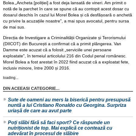
Bolea.„Ancheta [poliției] a fost deja lansată de vineri. Am primit o
notă de la parchet în care se spune că au contopit acest dosar cu
dosarul deschis în cazul lui Morel Bolea și că desfășoară o anchetă
cu privire la acuzațiile noastre", a mai spus avocatul, pentru sursa
de mai sus.
Direcția de Investigare a Criminalității Organizate și Terorismului
(DIICOT) din București a confirmat că a primit plângerea. Van
Damme este acuzat că a folosit „serviciile unei persoane
exploatate", în temeiul articolului 216 din Codul penal românesc.
Morel Bolea a fost arestat în 2022 fiind acuzat că a exploatat fete,
inclusiv minore, între 2000 și 2016.
loading...
DIN ACEEASI CATEGORIE...
Sute de oameni au mers la biserică pentru presupusă
nuntă a lui Cristiano Ronaldo cu Georgina. Surpriza
uriașă de care au avut parte
Poți slăbi fără să faci sport? Ce răspunde un
nutriționist de top. Mai explică ce contează cu
adevărat în procesul de slăbire