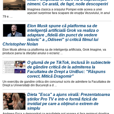
nimeni. Ce arată, de fapt, noile descoperiri
Imaginea clasica a orașului Pompei este aceea a unei
așezari surprinse fara scapare de erupția Vezuviului, in anul
79 e. ...
Elon Musk spune că platforma sa de
inteligență artificială Grok va realiza o
adaptare „fidelă din punct de vedere
istoric" a „Odiseei" și critică filmul lui
Christopher Nolan
Elon Musk afirma ca platforma sa de inteligența artificiala, Grok Imagine, va
produce pana la sfarșitul anului o ecraniz ...
O glumă de pe TikTok, inclusă în subiectele
de gândire critică de la admiterea la
Facultatea de Drept a UniBuc: "Răspuns
corect, Mitică Dragomir"
Un exercițiu de gandire critica din concursul scris de admitere la Facultatea de
Drept a Universitații din București a d ...
Dieta "Esca" a ajuns virală: Prezentatoarea
știrilor Pro TV e intr-o formă fizică de
invidiat pe care a obținut-o extrem de
simplu
Andreea Esca a demonstrat ca rezultatele pot aparea și fara regimuri drastice