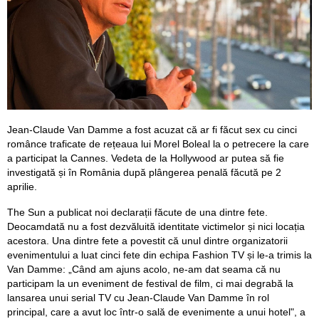
Jean-Claude Van Damme a fost acuzat că ar fi făcut sex cu cinci
românce traficate de rețeaua lui Morel Boleal la o petrecere la care
a participat la Cannes. Vedeta de la Hollywood ar putea să fie
investigată și în România după plângerea penală făcută pe 2
aprilie.
The Sun a publicat noi declarații făcute de una dintre fete.
Deocamdată nu a fost dezvăluită identitate victimelor și nici locația
acestora. Una dintre fete a povestit că unul dintre organizatorii
evenimentului a luat cinci fete din echipa Fashion TV și le-a trimis la
Van Damme: „Când am ajuns acolo, ne-am dat seama că nu
participam la un eveniment de festival de film, ci mai degrabă la
lansarea unui serial TV cu Jean-Claude Van Damme în rol
principal, care a avut loc într-o sală de evenimente a unui hotel", a