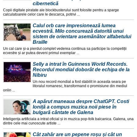
cibernetică
Copii digitale piratate ale blockbusterului sunt folosite pentru a sparge
calculatoarele celor care le descarca, potrivi ...
Calul orb care impresionează lumea
ecvestră. Milo concurează datorită unui
sistem de orientare asemănător alfabetului
Braille
Un cal care și-a pierdut complet vederea continua sa participe la competiții
ecvestre și ar putea deveni primul exemplar ...
Selly a intrat în Guinness World Records.
Recordul mondial doborât de echipa de la
Nibiru
Un nou record mondial a fost stabilit in aceasta seara pe
litoralul romanesc, transformand o promisiune din mediul
onlin ...
A apărut maneaua despre ChatGPT. Costi
Ioniță a compus muzica noii piese în
bulgară cântate de Galena
Inteligența artificiala a intrat oficial și in muzica pop-folk balcanica. Galena, una
dintre cele mai cunoscute artiste ...
Cât zahăr are un pepene roșu și cât un