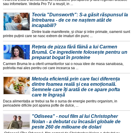
sau infometare. Vedeta Pro TV a reușit, in ...
Teoria "Dunsworth": S-a găsit răspunsul la
întrebarea - de ce ne naștem atât de
incapabili?
Dintre toate mamiferele, și chiar și intre primate, oamenii sunt
printre puținii care se nasc extrem de imaturi din punc ...
Rețeta de pizza fără făină a lui Carmen
Brumă. Ce ingrediente folosește pentru un
preparat bogat în proteine
Carmen Bruma le-a oferit urmaritorilor sai o noua idee de masa sanatoasa,
potrivita mai ales pentru cei care incearca sa ...
Metoda eficientă prin care faci diferența
dintre foamea reală și cea emoțională.
Semnele care îți arată de ce apare pofta
care te îngrașă
Daca alimentația ar trebui sa fie o sursa de energie pentru organism, in
perioadele dificile pot aparea pofte de dulce, ...
"Odiseea" - noul film al lui Christopher
Nolan - a debutat cu încasări globale de
peste 260 de milioane de dolari