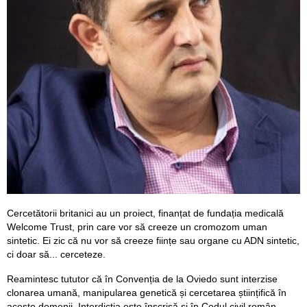
Cercetătorii britanici au un proiect, finanțat de fundația medicală
Welcome Trust, prin care vor să creeze un cromozom uman
sintetic. Ei zic că nu vor să creeze ființe sau organe cu ADN sintetic,
ci doar să... cerceteze.
Reamintesc tututor că în Convenția de la Oviedo sunt interzise
clonarea umană, manipularea genetică și cercetarea științifică în
aceste domenii. Interdicția este înscrisă și în Codul civil român.