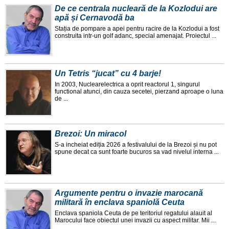
De ce centrala nucleară de la Kozlodui are
apă și Cernavodă ba
Stația de pompare a apei pentru racire de la Kozlodui a fost
construita intr-un golf adanc, special amenajat. Proiectul ...
Un Tetris “jucat” cu 4 barje!
In 2003, Nuclearelectrica a oprit reactorul 1, singurul
functional atunci, din cauza secetei, pierzand aproape o luna
de ...
Brezoi: Un miracol
S-a incheiat ediția 2026 a festivalului de la Brezoi și nu pot
spune decat ca sunt foarte bucuros sa vad nivelul interna ...
Argumente pentru o invazie marocană
militară în enclava spaniolă Ceuta
Enclava spaniola Ceuta de pe teritoriul regatului alauit al
Marocului face obiectul unei invazii cu aspect militar. Mii ...