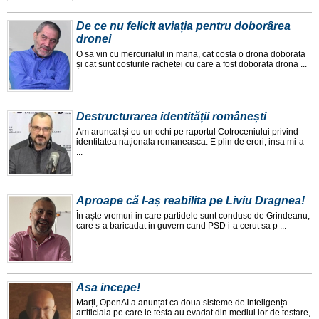
De ce nu felicit aviația pentru doborârea
dronei
O sa vin cu mercurialul in mana, cat costa o drona doborata
și cat sunt costurile rachetei cu care a fost doborata drona ...
Destructurarea identității românești
Am aruncat și eu un ochi pe raportul Cotroceniului privind
identitatea naționala romaneasca. E plin de erori, insa mi-a
...
Aproape că l-aș reabilita pe Liviu Dragnea!
În aște vremuri in care partidele sunt conduse de Grindeanu,
care s-a baricadat in guvern cand PSD i-a cerut sa p ...
Asa incepe!
Marți, OpenAI a anunțat ca doua sisteme de inteligența
artificiala pe care le testa au evadat din mediul lor de testare,