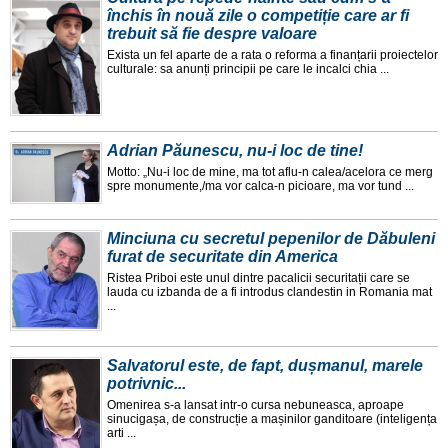
închis în nouă zile o competiție care ar fi
trebuit să fie despre valoare
Exista un fel aparte de a rata o reforma a finanțarii proiectelor
culturale: sa anunți principii pe care le incalci chia ...
Adrian Păunescu, nu-i loc de tine!
Motto: „Nu-i loc de mine, ma tot aflu-n calea/acelora ce merg
spre monumente,/ma vor calca-n picioare, ma vor tund ...
Minciuna cu secretul pepenilor de Dăbuleni
furat de securitate din America
Ristea Priboi este unul dintre pacalicii securitații care se
lauda cu izbanda de a fi introdus clandestin in Romania mat
...
Salvatorul este, de fapt, dușmanul, marele
potrivnic...
Omenirea s-a lansat intr-o cursa nebuneasca, aproape
sinucigașa, de construcție a mașinilor ganditoare (inteligența
arti ...