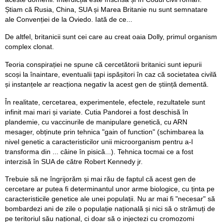
Știam că Rusia, China, SUA și Marea Britanie nu sunt semnatare
ale Convenției de la Oviedo. Iată de ce...
De altfel, britanicii sunt cei care au creat oaia Dolly, primul organism
complex clonat.
Teoria conspirației ne spune că cercetătorii britanici sunt iepurii
scoși la înaintare, eventualii țapi ispășitori în caz că societatea civilă
și instanțele ar reacționa negativ la acest gen de știință dementă.
În realitate, cercetarea, experimentele, efectele, rezultatele sunt
infinit mai mari și variate. Cutia Pandorei a fost deschisă în
plandemie, cu vaccinurile de manipulare genetică, cu ARN
mesager, obținute prin tehnica "gain of function" (schimbarea la
nivel genetic a caracteristicilor unii microorganism pentru a-l
transforma din ... câine în pisică...). Tehnica tocmai ce a fost
interzisă în SUA de către Robert Kennedy jr.
Trebuie să ne îngrijorăm și mai rău de faptul că acest gen de
cercetare ar putea fi determinantul unor arme biologice, cu ținta pe
caracteristicile genetice ale unei populații. Nu ar mai fi "necesar" să
bombardezi ani de zile o populație națională și nici să o strămuți de
pe teritoriul său național, ci doar să o injectezi cu cromozomi