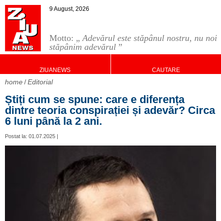
9 August, 2026
Motto: „
Adevărul este stăpânul nostru, nu noi
stăpânim adevărul
”
ZIUANEWS
CAUTARE
home
Editorial
Știți cum se spune: care e diferența
dintre teoria conspirației și adevăr? Circa
6 luni până la 2 ani.
Postat la: 01.07.2025 |