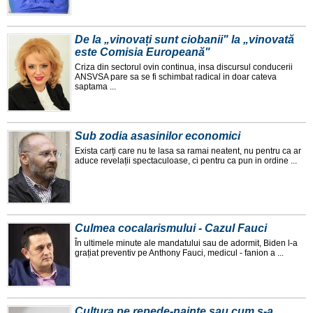
De la „vinovați sunt ciobanii" la „vinovată
este Comisia Europeană"
Criza din sectorul ovin continua, insa discursul conducerii
ANSVSA pare sa se fi schimbat radical in doar cateva
saptama ...
Sub zodia asasinilor economici
Exista carți care nu te lasa sa ramai neatent, nu pentru ca ar
aduce revelații spectaculoase, ci pentru ca pun in ordine ...
Culmea cocalarismului - Cazul Fauci
În ultimele minute ale mandatului sau de adormit, Biden l-a
grațiat preventiv pe Anthony Fauci, medicul - fanion a ...
Cultura pe repede-nainte sau cum s-a