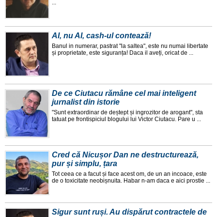
...
AI, nu AI, cash-ul contează!
Banul in numerar, pastrat "la saltea", este nu numai libertate
și proprietate, este siguranța! Daca il aveți, oricat de ...
De ce Ciutacu rămâne cel mai inteligent
jurnalist din istorie
"Sunt extraordinar de deștept și ingrozitor de arogant", sta
tatuat pe frontispiciul blogului lui Victor Ciutacu. Pare u ...
Cred că Nicușor Dan ne destructurează,
pur și simplu, țara
Tot ceea ce a facut și face acest om, de un an incoace, este
de o toxicitate neobișnuita. Habar n-am daca e aici prostie ...
Sigur sunt ruși. Au dispărut contractele de