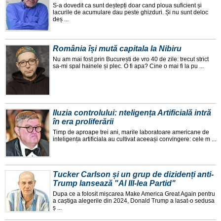
S-a dovedit ca sunt deștepți doar cand ploua suficient și
lacurile de acumulare dau peste ghizduri. Și nu sunt deloc
deș ...
România își mută capitala la Nibiru
Nu am mai fost prin București de vro 40 de zile: trecut strict
sa-mi spal hainele și plec. O fi apa? Cine o mai fi la pu ...
Iluzia controlului: nteligența Artificială intră
în era proliferării
Timp de aproape trei ani, marile laboratoare americane de
inteligența artificiala au cultivat aceeași convingere: cele m ...
Tucker Carlson și un grup de dizidenți anti-
Trump lansează "Al III-lea Partid"
Dupa ce a folosit mișcarea Make America Great Again pentru
a caștiga alegerile din 2024, Donald Trump a lasat-o sedusa
ș ...