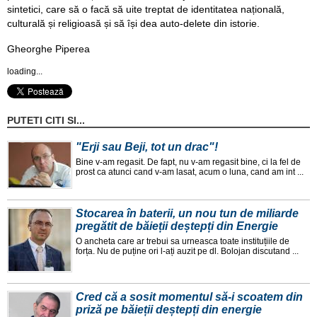
sintetici, care să o facă să uite treptat de identitatea națională,
culturală și religioasă și să își dea auto-delete din istorie.
Gheorghe Piperea
loading...
PUTETI CITI SI...
"Erji sau Beji, tot un drac"!
Bine v-am regasit. De fapt, nu v-am regasit bine, ci la fel de
prost ca atunci cand v-am lasat, acum o luna, cand am int ...
Stocarea în baterii, un nou tun de miliarde
pregătit de băieții deștepți din Energie
O ancheta care ar trebui sa urneasca toate instituțiile de
forța. Nu de puține ori l-ați auzit pe dl. Bolojan discutand ...
Cred că a sosit momentul să-i scoatem din
priză pe băieții deștepți din energie