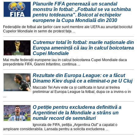
Planurile FIFA generează un scandal
monstru în fotbal: „Fotbalul se va schimba
pentru totdeauna". Boicot al echipelor
europene la Cupa Mondială din 2030
Federațiile de fotbal ale țarilor care sunt membre ale UEFA au anunțat boicotul
Cupelor Mondiale in semn de protest fața ...
Cutremur total în fotbal: marile naționale din
Europa amenință că iau în calcul boicotarea
Cupei Mondiale
Mai multe federații europene iau in calcul boicotarea Cupei Mondiale daca
președintele FIFA, Gianni Infantino, continua ...
Rezultate din Europa League: ce a făcut
Dinamo Kiev după ce a eliminat-o pe U Cluj
Maccabi Tel Aviv este ca și calificata in turul al treilea
preliminar al Europa League la fotbal, dupa ce a invins-o in
...
O petiție pentru excluderea definitivă a
Argentinei de la Mondiale a strâns un
număr record de semnături
Ignorata de FIFA, petiția „Argentina Out" a capatat o
amploare considerabila. Lansata pentru a solicita excluderea ...