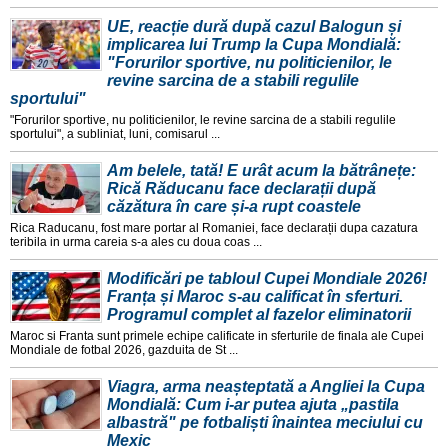
UE, reacție dură după cazul Balogun și
implicarea lui Trump la Cupa Mondială:
"Forurilor sportive, nu politicienilor, le
revine sarcina de a stabili regulile
sportului"
"Forurilor sportive, nu politicienilor, le revine sarcina de a stabili regulile
sportului", a subliniat, luni, comisarul ...
Am belele, tată! E urât acum la bătrânețe:
Rică Răducanu face declarații după
căzătura în care și-a rupt coastele
Rica Raducanu, fost mare portar al Romaniei, face declarații dupa cazatura
teribila in urma careia s-a ales cu doua coas ...
Modificări pe tabloul Cupei Mondiale 2026!
Franța și Maroc s-au calificat în sferturi.
Programul complet al fazelor eliminatorii
Maroc si Franta sunt primele echipe calificate in sferturile de finala ale Cupei
Mondiale de fotbal 2026, gazduita de St ...
Viagra, arma neașteptată a Angliei la Cupa
Mondială: Cum i-ar putea ajuta „pastila
albastră" pe fotbaliști înaintea meciului cu
Mexic