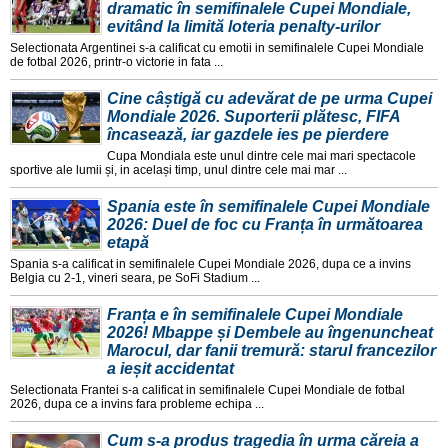
dramatic în semifinalele Cupei Mondiale,
evitând la limită loteria penalty-urilor
Selectionata Argentinei s-a calificat cu emotii in semifinalele Cupei Mondiale
de fotbal 2026, printr-o victorie in fata ...
Cine câștigă cu adevărat de pe urma Cupei
Mondiale 2026. Suporterii plătesc, FIFA
încasează, iar gazdele ies pe pierdere
Cupa Mondiala este unul dintre cele mai mari spectacole
sportive ale lumii și, in același timp, unul dintre cele mai mar ...
Spania este în semifinalele Cupei Mondiale
2026: Duel de foc cu Franța în următoarea
etapă
Spania s-a calificat in semifinalele Cupei Mondiale 2026, dupa ce a invins
Belgia cu 2-1, vineri seara, pe SoFi Stadium ...
Franța e în semifinalele Cupei Mondiale
2026! Mbappe și Dembele au îngenuncheat
Marocul, dar fanii tremură: starul francezilor
a ieșit accidentat
Selectionata Frantei s-a calificat in semifinalele Cupei Mondiale de fotbal
2026, dupa ce a invins fara probleme echipa ...
Cum s-a produs tragedia în urma căreia a