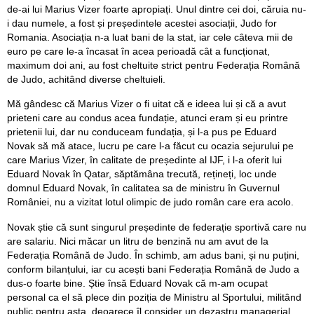
de-ai lui Marius Vizer foarte apropiați. Unul dintre cei doi, căruia nu-
i dau numele, a fost și președintele acestei asociații, Judo for
Romania. Asociația n-a luat bani de la stat, iar cele câteva mii de
euro pe care le-a încasat în acea perioadă cât a funcționat,
maximum doi ani, au fost cheltuite strict pentru Federația Română
de Judo, achitând diverse cheltuieli.
Mă gândesc că Marius Vizer o fi uitat că e ideea lui și că a avut
prieteni care au condus acea fundație, atunci eram și eu printre
prietenii lui, dar nu conduceam fundația, și l-a pus pe Eduard
Novak să mă atace, lucru pe care l-a făcut cu ocazia sejurului pe
care Marius Vizer, în calitate de președinte al IJF, i l-a oferit lui
Eduard Novak în Qatar, săptămâna trecută, rețineți, loc unde
domnul Eduard Novak, în calitatea sa de ministru în Guvernul
României, nu a vizitat lotul olimpic de judo român care era acolo.
Novak știe că sunt singurul președinte de federație sportivă care nu
are salariu. Nici măcar un litru de benzină nu am avut de la
Federația Română de Judo. În schimb, am adus bani, și nu puțini,
conform bilanțului, iar cu acești bani Federația Română de Judo a
dus-o foarte bine. Știe însă Eduard Novak că m-am ocupat
personal ca el să plece din poziția de Ministru al Sportului, militând
public pentru asta, deoarece îl consider un dezastru managerial.