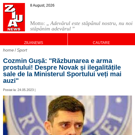
8 August, 2026
Motto: „
Adevărul este stăpânul nostru, nu noi
stăpânim adevărul
”
ZIUANEWS
CAUTARE
home
Sport
Cozmin Gușă: "Răzbunarea e arma
prostului! Despre Novak și ilegalitățile
sale de la Ministerul Sportului veți mai
auzi"
Postat la: 24.05.2023 |