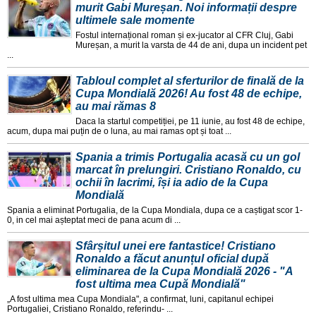
murit Gabi Mureșan. Noi informații despre
ultimele sale momente
Fostul internațional roman și ex-jucator al CFR Cluj, Gabi
Mureșan, a murit la varsta de 44 de ani, dupa un incident pet
...
Tabloul complet al sferturilor de finală de la
Cupa Mondială 2026! Au fost 48 de echipe,
au mai rămas 8
Daca la startul competiției, pe 11 iunie, au fost 48 de echipe,
acum, dupa mai puțin de o luna, au mai ramas opt și toat ...
Spania a trimis Portugalia acasă cu un gol
marcat în prelungiri. Cristiano Ronaldo, cu
ochii în lacrimi, își ia adio de la Cupa
Mondială
Spania a eliminat Portugalia, de la Cupa Mondiala, dupa ce a caștigat scor 1-
0, in cel mai așteptat meci de pana acum di ...
Sfârșitul unei ere fantastice! Cristiano
Ronaldo a făcut anunțul oficial după
eliminarea de la Cupa Mondială 2026 - "A
fost ultima mea Cupă Mondială"
„A fost ultima mea Cupa Mondiala", a confirmat, luni, capitanul echipei
Portugaliei, Cristiano Ronaldo, referindu- ...