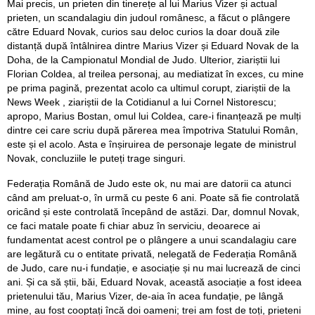
Mai precis, un prieten din tinerețe al lui Marius Vizer și actual
prieten, un scandalagiu din judoul românesc, a făcut o plângere
către Eduard Novak, curios sau deloc curios la doar două zile
distanță după întâlnirea dintre Marius Vizer și Eduard Novak de la
Doha, de la Campionatul Mondial de Judo. Ulterior, ziariștii lui
Florian Coldea, al treilea personaj, au mediatizat în exces, cu mine
pe prima pagină, prezentat acolo ca ultimul corupt, ziariștii de la
News Week , ziariștii de la Cotidianul a lui Cornel Nistorescu;
apropo, Marius Bostan, omul lui Coldea, care-i finanțează pe mulți
dintre cei care scriu după părerea mea împotriva Statului Român,
este și el acolo. Asta e înșiruirea de personaje legate de ministrul
Novak, concluziile le puteți trage singuri.
Federația Română de Judo este ok, nu mai are datorii ca atunci
când am preluat-o, în urmă cu peste 6 ani. Poate să fie controlată
oricând și este controlată începând de astăzi. Dar, domnul Novak,
ce faci matale poate fi chiar abuz în serviciu, deoarece ai
fundamentat acest control pe o plângere a unui scandalagiu care
are legătură cu o entitate privată, nelegată de Federația Română
de Judo, care nu-i fundație, e asociație și nu mai lucrează de cinci
ani. Și ca să știi, băi, Eduard Novak, această asociație a fost ideea
prietenului tău, Marius Vizer, de-aia în acea fundație, pe lângă
mine, au fost cooptați încă doi oameni; trei am fost de toți, prieteni