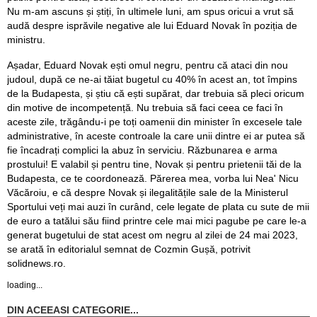
Nu m-am ascuns și știți, în ultimele luni, am spus oricui a vrut să
audă despre isprăvile negative ale lui Eduard Novak în poziția de
ministru.
Așadar, Eduard Novak ești omul negru, pentru că ataci din nou
judoul, după ce ne-ai tăiat bugetul cu 40% în acest an, tot împins
de la Budapesta, și știu că ești supărat, dar trebuia să pleci oricum
din motive de incompetență. Nu trebuia să faci ceea ce faci în
aceste zile, trăgându-i pe toți oamenii din minister în excesele tale
administrative, în aceste controale la care unii dintre ei ar putea să
fie încadrați complici la abuz în serviciu. Răzbunarea e arma
prostului! E valabil și pentru tine, Novak și pentru prietenii tăi de la
Budapesta, ce te coordonează. Părerea mea, vorba lui Nea' Nicu
Văcăroiu, e că despre Novak și ilegalitățile sale de la Ministerul
Sportului veți mai auzi în curând, cele legate de plata cu sute de mii
de euro a tatălui său fiind printre cele mai mici pagube pe care le-a
generat bugetului de stat acest om negru al zilei de 24 mai 2023,
se arată în editorialul semnat de Cozmin Gușă, potrivit
solidnews.ro.
loading...
DIN ACEEASI CATEGORIE...