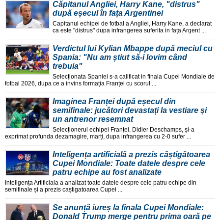
Căpitanul Angliei, Harry Kane, "distrus"
după eșecul în fața Argentinei
Capitanul echipei de fotbal a Angliei, Harry Kane, a declarat
ca este "distrus" dupa infrangerea suferita in fața Argent ...
Verdictul lui Kylian Mbappe după meciul cu
Spania: "Nu am știut să-i lovim când
trebuia"
Selecționata Spaniei s-a calificat in finala Cupei Mondiale de
fotbal 2026, dupa ce a invins formația Franței cu scorul ...
Imaginea Franței după eșecul din
semifinale: jucători devastați la vestiare și
un antrenor resemnat
Selecționerul echipei Franței, Didier Deschamps, și-a
exprimat profunda dezamagire, marți, dupa infrangerea cu 2-0 sufer ...
Inteligența artificială a prezis câștigătoarea
Cupei Mondiale: Toate datele despre cele
patru echipe au fost analizate
Inteligența Artificiala a analizat toate datele despre cele patru echipe din
semifinale și a prezis caștigatoarea Cupei ...
Se anunță iureș la finala Cupei Mondiale:
Donald Trump merge pentru prima oară pe