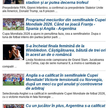
stadion și ar putea decerna trofeul
Președintele FIFA, Gianni Infantino, a confirmat ca președintele Statelor Unite
ale Americii, Donald Trump, va fi prezen ...
Programul meciurilor din semifinalele Cupei
Mondiale 2026. Când se joacă Franța -
Spania și Anglia - Argentina
Cupa Mondiala 2026 a ajuns in penultima faza, cea a semifinalelor. Dupa o
luna de fotbal intens din partea țarilor parti ...
S-a încheiat finala feminină de la
Wimbledon. Câștigătoarea, bătută de trei ori
în acest an de o româncă
Linda Noskova este campioana de Grand Slam. Jucatoarea
din Cehia, cap de serie numarul 9, a invins-o sambata pe
compatri ...
Anglia s-a calificat în semifinalele Cupei
Mondiale! Victorie tensionată cu Norvegia,
după un meci cu gol anulat și controverse
de arbitraj
Selectionata Angliei s-a calificat in semifinalele Cupei Mondiale de fotbal 2026,
cu o victorie muncita in fata Norvegie ...
Cu un jucător în plus, Argentina s-a calificat