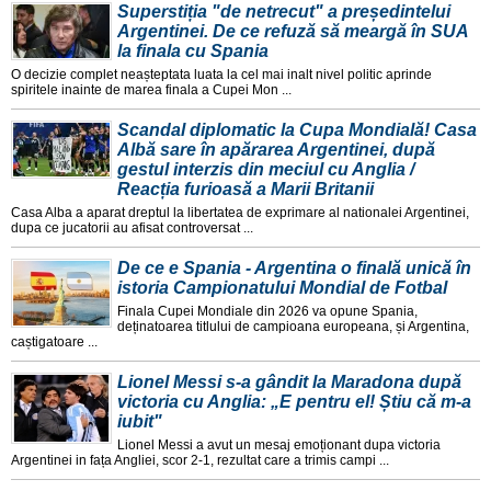
Superstiția "de netrecut" a președintelui
Argentinei. De ce refuză să meargă în SUA
la finala cu Spania
O decizie complet neașteptata luata la cel mai inalt nivel politic aprinde
spiritele inainte de marea finala a Cupei Mon ...
Scandal diplomatic la Cupa Mondială! Casa
Albă sare în apărarea Argentinei, după
gestul interzis din meciul cu Anglia /
Reacția furioasă a Marii Britanii
Casa Alba a aparat dreptul la libertatea de exprimare al nationalei Argentinei,
dupa ce jucatorii au afisat controversat ...
De ce e Spania - Argentina o finală unică în
istoria Campionatului Mondial de Fotbal
Finala Cupei Mondiale din 2026 va opune Spania,
deținatoarea titlului de campioana europeana, și Argentina,
caștigatoare ...
Lionel Messi s-a gândit la Maradona după
victoria cu Anglia: „E pentru el! Știu că m-a
iubit"
Lionel Messi a avut un mesaj emoționant dupa victoria
Argentinei in fața Angliei, scor 2-1, rezultat care a trimis campi ...