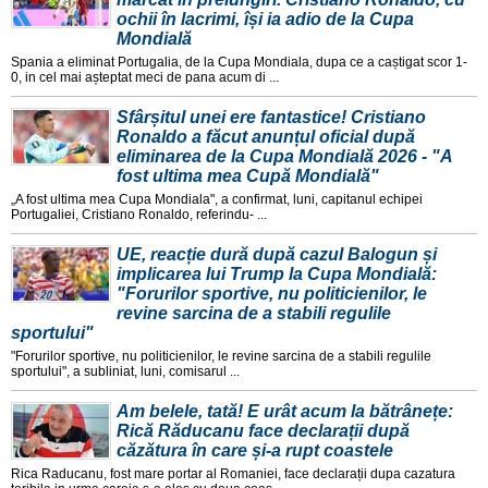
ochii în lacrimi, își ia adio de la Cupa
Mondială
Spania a eliminat Portugalia, de la Cupa Mondiala, dupa ce a caștigat scor 1-
0, in cel mai așteptat meci de pana acum di ...
Sfârșitul unei ere fantastice! Cristiano
Ronaldo a făcut anunțul oficial după
eliminarea de la Cupa Mondială 2026 - "A
fost ultima mea Cupă Mondială"
„A fost ultima mea Cupa Mondiala", a confirmat, luni, capitanul echipei
Portugaliei, Cristiano Ronaldo, referindu- ...
UE, reacție dură după cazul Balogun și
implicarea lui Trump la Cupa Mondială:
"Forurilor sportive, nu politicienilor, le
revine sarcina de a stabili regulile
sportului"
"Forurilor sportive, nu politicienilor, le revine sarcina de a stabili regulile
sportului", a subliniat, luni, comisarul ...
Am belele, tată! E urât acum la bătrânețe:
Rică Răducanu face declarații după
căzătura în care și-a rupt coastele
Rica Raducanu, fost mare portar al Romaniei, face declarații dupa cazatura