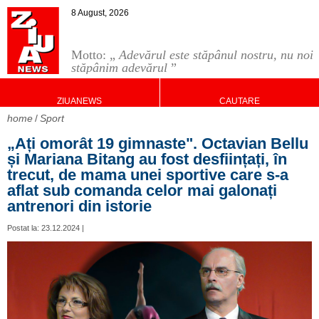
8 August, 2026
Motto: „
Adevărul este stăpânul nostru, nu noi
stăpânim adevărul
”
ZIUANEWS
CAUTARE
home
Sport
„Ați omorât 19 gimnaste". Octavian Bellu
și Mariana Bitang au fost desființați, în
trecut, de mama unei sportive care s-a
aflat sub comanda celor mai galonați
antrenori din istorie
Postat la: 23.12.2024 |