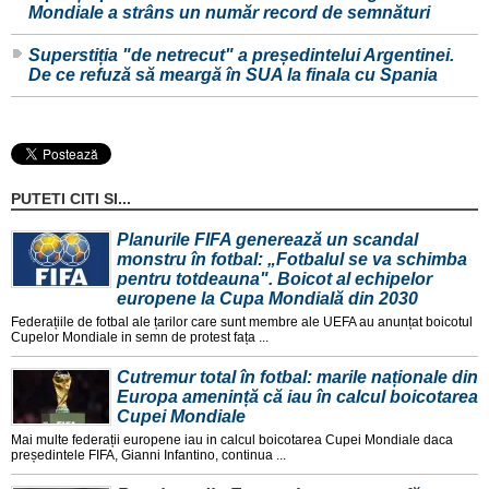
Mondiale a strâns un număr record de semnături
Superstiția "de netrecut" a președintelui Argentinei.
De ce refuză să meargă în SUA la finala cu Spania
PUTETI CITI SI...
Planurile FIFA generează un scandal
monstru în fotbal: „Fotbalul se va schimba
pentru totdeauna". Boicot al echipelor
europene la Cupa Mondială din 2030
Federațiile de fotbal ale țarilor care sunt membre ale UEFA au anunțat boicotul
Cupelor Mondiale in semn de protest fața ...
Cutremur total în fotbal: marile naționale din
Europa amenință că iau în calcul boicotarea
Cupei Mondiale
Mai multe federații europene iau in calcul boicotarea Cupei Mondiale daca
președintele FIFA, Gianni Infantino, continua ...