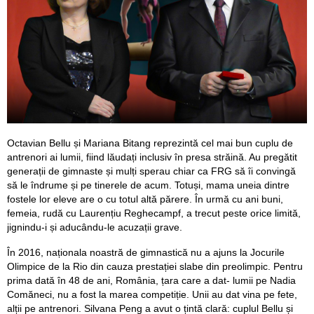
Octavian Bellu și Mariana Bitang reprezintă cel mai bun cuplu de
antrenori ai lumii, fiind lăudați inclusiv în presa străină. Au pregătit
generații de gimnaste și mulți sperau chiar ca FRG să îi convingă
să le îndrume și pe tinerele de acum. Totuși, mama uneia dintre
fostele lor eleve are o cu totul altă părere. În urmă cu ani buni,
femeia, rudă cu Laurențiu Reghecampf, a trecut peste orice limită,
jignindu-i și aducându-le acuzații grave.
În 2016, naționala noastră de gimnastică nu a ajuns la Jocurile
Olimpice de la Rio din cauza prestației slabe din preolimpic. Pentru
prima dată în 48 de ani, România, țara care a dat- lumii pe Nadia
Comăneci, nu a fost la marea competiție. Unii au dat vina pe fete,
alții pe antrenori. Silvana Peng a avut o țintă clară: cuplul Bellu și