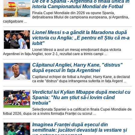
De ce e Spania - Argentina o finală unică în
istoria Campionatului Mondial de Fotbal
Finala Cupei Mondiale din 2026 va opune Spania,
deținatoarea titlului de campioana europeana, și Argentina,
caștigatoare ...
Lionel Messi s-a gândit la Maradona după
victoria cu Anglia: „E pentru el! Știu că m-a
iubit"
Lionel Messi a avut un mesaj emoționant dupa victoria
Argentinei in fața Angliei, scor 2-1, rezultat care a trimis campi ...
Căpitanul Angliei, Harry Kane, "distrus"
după eșecul în fața Argentinei
Capitanul echipei de fotbal a Angliei, Harry Kane, a declarat
ca este "distrus" dupa infrangerea suferita in fața Argent ...
Verdictul lui Kylian Mbappe după meciul cu
Spania: "Nu am știut să-i lovim când
trebuia"
Selecționata Spaniei s-a calificat in finala Cupei Mondiale de
fotbal 2026, dupa ce a invins formația Franței cu scorul ...
Imaginea Franței după eșecul din
semifinale: jucători devastați la vestiare și