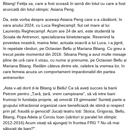
Bitang! Fetița sa, care a fost scoasă în iarnă din lotul cu care a fost
aruncată din lotul olimpic: Asiana Peng.
Da, este vorba despre aceeași Asiana Peng care s-a căsătorit, în
vara anului 2024, cu Luca Reghecampf, fiul cel mare al lui
Laurențiu Reghecampf. Acum are 24 de ani, este studentă la
Școala de Antrenori, specializarea kinetoterapie. Revenind la
povestea noastră, mama fetei, actuala soacră a lui Luca, i-a jignit,
în repetate rânduri, pe Octavian Bellu și Mariana Bitang. Cu greu a
trecut peste momentul din 2016. Silvana Peng a avut multe mesaje
pline de ură care îi vizau, cu nume și prenume, pe Octavian Bellu și
Mariana Bitang. Redăm câteva dintre ele, celebre la vremea lor, în
care femeia acuza un comportament impardonabil din partea
antrenorilor:
„Asta v-ați dorit d-le Bitang si Bellu! Ca să aveți succes la banii
Petrom pentru „Țară, țară, vrem campioane", să vă intre bani
frumoși în fundația proprie, ați omorât 19 gimnaste! Sunteți parte a
grupului infracțional organizat care beneficiază de stimă și respect
prin jaf, fraudă și genocid! Jucați teatru toți: Stoica, Grigoraș, Bellu,
Bitang, Popa Adela și Coroiu Ioan (sărituri și paralel lot olimpic
2012-2016) Acum visați să ajungeți în fruntea FRG ? Nu vă mai
săturați de bani?".