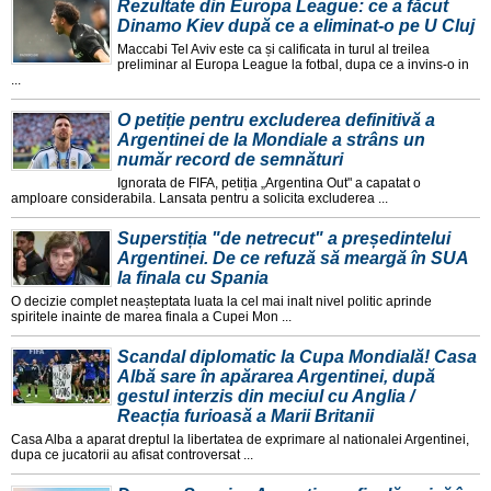
Rezultate din Europa League: ce a făcut
Dinamo Kiev după ce a eliminat-o pe U Cluj
Maccabi Tel Aviv este ca și calificata in turul al treilea
preliminar al Europa League la fotbal, dupa ce a invins-o in
...
O petiție pentru excluderea definitivă a
Argentinei de la Mondiale a strâns un
număr record de semnături
Ignorata de FIFA, petiția „Argentina Out" a capatat o
amploare considerabila. Lansata pentru a solicita excluderea ...
Superstiția "de netrecut" a președintelui
Argentinei. De ce refuză să meargă în SUA
la finala cu Spania
O decizie complet neașteptata luata la cel mai inalt nivel politic aprinde
spiritele inainte de marea finala a Cupei Mon ...
Scandal diplomatic la Cupa Mondială! Casa
Albă sare în apărarea Argentinei, după
gestul interzis din meciul cu Anglia /
Reacția furioasă a Marii Britanii
Casa Alba a aparat dreptul la libertatea de exprimare al nationalei Argentinei,
dupa ce jucatorii au afisat controversat ...