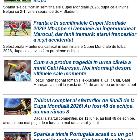
etapă
Spania s-a calificat in semifinalele Cupei Mondiale 2026, dupa ce a invins
Belgia cu 2-1, vineri seara, pe SoFi Stadium ...
Franța e în semifinalele Cupei Mondiale
2026! Mbappe și Dembele au îngenuncheat
Marocul, dar fanii tremură: starul francezilor
a ieșit accidentat
Selectionata Frantei s-a calificat in semifinalele Cupei Mondiale de fotbal
2026, dupa ce a invins fara probleme echipa ...
Cum s-a produs tragedia în urma căreia a
murit Gabi Mureșan. Noi informații despre
ultimele sale momente
Fostul internațional roman și ex-jucator al CFR Cluj, Gabi
Mureșan, a murit la varsta de 44 de ani, dupa un incident pet
...
Tabloul complet al sferturilor de finală de la
Cupa Mondială 2026! Au fost 48 de echipe,
au mai rămas 8
Daca la startul competiției, pe 11 iunie, au fost 48 de echipe,
acum, dupa mai puțin de o luna, au mai ramas opt și toat ...
Spania a trimis Portugalia acasă cu un gol
marcat în prelungiri. Cristiano Ronaldo, cu