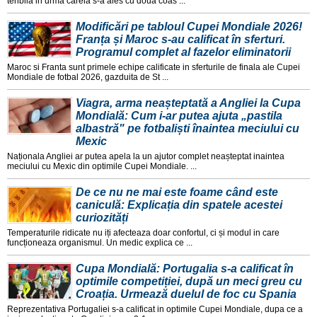
teribila in urma careia s-a ales cu doua coas ...
Modificări pe tabloul Cupei Mondiale 2026!
Franța și Maroc s-au calificat în sferturi.
Programul complet al fazelor eliminatorii
Maroc si Franta sunt primele echipe calificate in sferturile de finala ale Cupei
Mondiale de fotbal 2026, gazduita de St ...
Viagra, arma neașteptată a Angliei la Cupa
Mondială: Cum i-ar putea ajuta „pastila
albastră" pe fotbaliști înaintea meciului cu
Mexic
Naționala Angliei ar putea apela la un ajutor complet neașteptat inaintea
meciului cu Mexic din optimile Cupei Mondiale. ...
De ce nu ne mai este foame când este
caniculă: Explicația din spatele acestei
curiozități
Temperaturile ridicate nu iți afecteaza doar confortul, ci și modul in care
funcționeaza organismul. Un medic explica ce ...
Cupa Mondială: Portugalia s-a calificat în
optimile competiției, după un meci greu cu
Croația. Urmează duelul de foc cu Spania
Reprezentativa Portugaliei s-a calificat in optimile Cupei Mondiale, dupa ce a