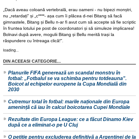
„Dacă aveau coloană vertebrală, erau oameni - nu bipezi monștri,
nu „retardați" și „c****- așa cum îi plăcea d-nei Bitang să facă
gimnastele, Bitang și Bellu n-ar fi avut cum să accepte să fie scriptic
în fruntea lotului pe post de coordonatori și să simuleze implicarea!
Bolnavi după avere, mogulii Bitang și Bellu merită trași la
răspundere cu întreaga clică!".
loading...
DIN ACEEASI CATEGORIE...
Planurile FIFA generează un scandal monstru în
fotbal: „Fotbalul se va schimba pentru totdeauna".
Boicot al echipelor europene la Cupa Mondială din
2030
Cutremur total în fotbal: marile naționale din Europa
amenință că iau în calcul boicotarea Cupei Mondiale
Rezultate din Europa League: ce a făcut Dinamo Kiev
după ce a eliminat-o pe U Cluj
O petiție pentru excluderea definitivă a Argentinei de la