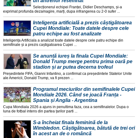
un antrenor resemnat
Selecționerul echipei Franței, Didier Deschamps, și-a
exprimat profunda dezamagire, marți, dupa infrangerea cu 2-0 sufer ...
Inteligența artificială a prezis câștigătoarea
Cupei Mondiale: Toate datele despre cele
patru echipe au fost analizate
Inteligența Artificiala a analizat toate datele despre cele patru echipe din
semifinale și a prezis caștigatoarea Cupei ...
Se anunță iureș la finala Cupei Mondiale:
Donald Trump merge pentru prima oară pe
stadion și ar putea decerna trofeul
Președintele FIFA, Gianni Infantino, a confirmat ca președintele Statelor Unite
ale Americii, Donald Trump, va fi prezen ...
Programul meciurilor din semifinalele Cupei
Mondiale 2026. Când se joacă Franța -
Spania și Anglia - Argentina
Cupa Mondiala 2026 a ajuns in penultima faza, cea a semifinalelor. Dupa o
luna de fotbal intens din partea țarilor parti ...
S-a încheiat finala feminină de la
Wimbledon. Câștigătoarea, bătută de trei ori
în acest an de o româncă