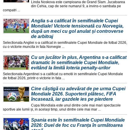
Linda Noskova este campioana de Grand Slam. Jucatoarea
din Cehia, cap de serie numarul 9, a invins-o sambata pe
compatri ...
Anglia s-a calificat în semifinalele Cupei
Mondiale! Victorie tensionată cu Norvegia,
după un meci cu gol anulat și controverse
de arbitraj
Selectionata Angliei s-a calificat in semifinalele Cupei Mondiale de fotbal 2026,
cu o victorie muncita in fata Norvegie ...
Cu un jucător în plus, Argentina s-a calificat
dramatic în semifinalele Cupei Mondiale,
evitând la limită loteria penalty-urilor
Selectionata Argentinei s-a calificat cu emotii in semifinalele Cupei Mondiale
de fotbal 2026, printr-o victorie in fata ...
Cine câștigă cu adevărat de pe urma Cupei
Mondiale 2026. Suporterii plătesc, FIFA
încasează, iar gazdele ies pe pierdere
Cupa Mondiala este unul dintre cele mai mari spectacole
sportive ale lumii și, in același timp, unul dintre cele mai mar ...
Spania este în semifinalele Cupei Mondiale
2026: Duel de foc cu Franța în următoarea