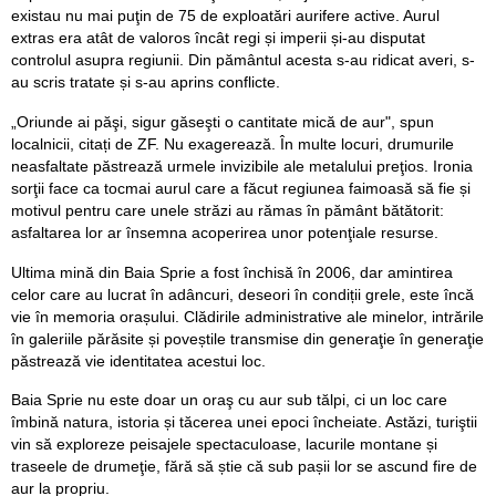
existau nu mai puţin de 75 de exploatări aurifere active. Aurul
extras era atât de valoros încât regi și imperii și-au disputat
controlul asupra regiunii. Din pământul acesta s-au ridicat averi, s-
au scris tratate și s-au aprins conflicte.
„Oriunde ai păşi, sigur găseşti o cantitate mică de aur", spun
localnicii, citați de ZF. Nu exagerează. În multe locuri, drumurile
neasfaltate păstrează urmele invizibile ale metalului preţios. Ironia
sorţii face ca tocmai aurul care a făcut regiunea faimoasă să fie și
motivul pentru care unele străzi au rămas în pământ bătătorit:
asfaltarea lor ar însemna acoperirea unor potenţiale resurse.
Ultima mină din Baia Sprie a fost închisă în 2006, dar amintirea
celor care au lucrat în adâncuri, deseori în condiții grele, este încă
vie în memoria orașului. Clădirile administrative ale minelor, intrările
în galeriile părăsite și poveștile transmise din generaţie în generaţie
păstrează vie identitatea acestui loc.
Baia Sprie nu este doar un oraş cu aur sub tălpi, ci un loc care
îmbină natura, istoria și tăcerea unei epoci încheiate. Astăzi, turiştii
vin să exploreze peisajele spectaculoase, lacurile montane și
traseele de drumeţie, fără să știe că sub pașii lor se ascund fire de
aur la propriu.