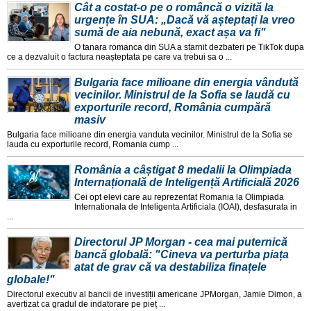
Cât a costat-o pe o româncă o vizită la
urgențe în SUA: „Dacă vă așteptați la vreo
sumă de aia nebună, exact așa va fi"
O tanara romanca din SUA a starnit dezbateri pe TikTok dupa
ce a dezvaluit o factura neașteptata pe care va trebui sa o ...
Bulgaria face milioane din energia vândută
vecinilor. Ministrul de la Sofia se laudă cu
exporturile record, România cumpără
masiv
Bulgaria face milioane din energia vanduta vecinilor. Ministrul de la Sofia se
lauda cu exporturile record, Romania cump ...
România a câștigat 8 medalii la Olimpiada
Internațională de Inteligență Artificială 2026
Cei opt elevi care au reprezentat Romania la Olimpiada
Internationala de Inteligenta Artificiala (IOAI), desfasurata in
...
Directorul JP Morgan - cea mai puternică
bancă globală: "Cineva va perturba piața
atat de grav că va destabiliza finațele
globale!"
Directorul executiv al bancii de investiții americane JPMorgan, Jamie Dimon, a
avertizat ca gradul de indatorare pe pieț ...