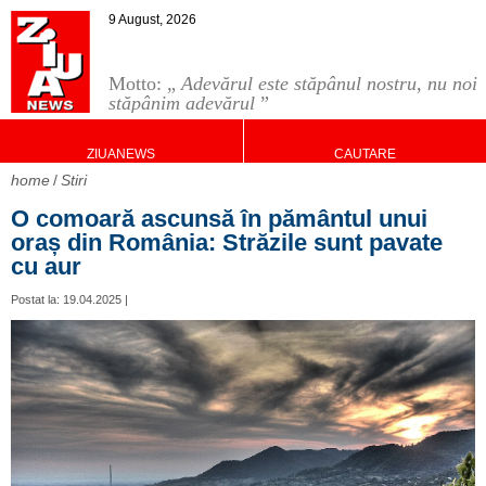
9 August, 2026
Motto: „
Adevărul este stăpânul nostru, nu noi
stăpânim adevărul
”
ZIUANEWS
CAUTARE
home
Stiri
O comoară ascunsă în pământul unui
oraș din România: Străzile sunt pavate
cu aur
Postat la: 19.04.2025 |