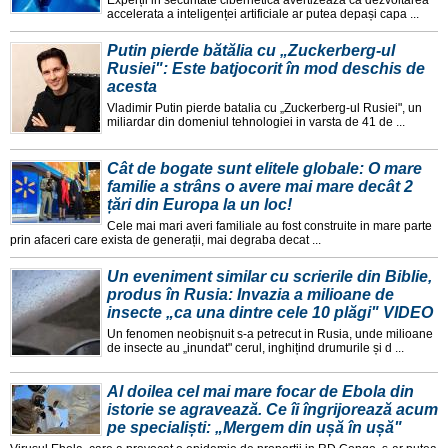
Experții in securitate cibernetica avertizeaza ca dezvoltarea
accelerata a inteligenței artificiale ar putea depași capa ...
Putin pierde bătălia cu „Zuckerberg-ul
Rusiei": Este batjocorit în mod deschis de
acesta
Vladimir Putin pierde batalia cu „Zuckerberg-ul Rusiei", un
miliardar din domeniul tehnologiei in varsta de 41 de ...
Cât de bogate sunt elitele globale: O mare
familie a strâns o avere mai mare decât 2
țări din Europa la un loc!
Cele mai mari averi familiale au fost construite in mare parte
prin afaceri care exista de generații, mai degraba decat ...
Un eveniment similar cu scrierile din Biblie,
produs în Rusia: Invazia a milioane de
insecte „ca una dintre cele 10 plăgi" VIDEO
Un fenomen neobișnuit s-a petrecut in Rusia, unde milioane
de insecte au „inundat" cerul, inghițind drumurile și d ...
Al doilea cel mai mare focar de Ebola din
istorie se agravează. Ce îi îngrijorează acum
pe specialiști: „Mergem din ușă în ușă"