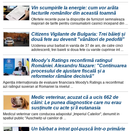
Vin scumpirile la energie: cum vor arăta
facturile românilor din această toamnă
Ofertele recente puse la dispoziție de furnizori semnaleaza
majorari de tarife pentru consumatorii casnici incepand din ...
Citizens Vigilante de Bulgaria: Trei băieți și
două fete au devenit "vânători de pedofili"
Uciderea unui barbat in varsta de 37 de ani, de catre cinci
adolescenti, trei baieti si doua fete cu varste cuprinse int ...
Moody's Ratings reconfirmă ratingul
României. Alexandru Nazare: "Continuarea
procesului de ajustare fiscală și a
reformelor rămâne decisivă"
Agenția internaționala de evaluare financiara Moody's Ratings a reconfirmat
azi ratingul suveran al Romaniei la nivelul ...
Medic veterinar, acuzat că a ucis 662 de
câini: Le punea diagnostice care nu erau
susținute cu acte și îi eutanasia
Medicul veterinar care conducea adapostul „Imperiul Cateilor", denumit in
spatiul public "Auschwitz-ul cainilor di ...
Un bărbat a intrat gol-pușcă într-o primărie