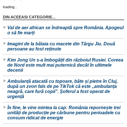
loading...
DIN ACEEASI CATEGORIE...
Val de aer african se îndreaptă spre România. Apogeul
o să fie marți
Imagini de la bătaia cu macete din Târgu Jiu. Două
persoane au fost reținute
Kim Jong Un s-a îmbogățit din războiul Rusiei. Coreea
de Nord este mult mai puternică decât în ultimele
decenii
Ambulanță atacată cu topoare, bâte și pietre în Cluj,
după un zvon fals de pe TikTok că este „ambulanța
neagră, care fură copii". Șoferul a fost operat de
urgență
În fine, le vine mintea la cap: România repornește trei
unități de producție pe cărbune pentru perioadele cu
consum ridicat de energie