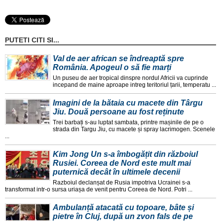
PUTETI CITI SI...
Val de aer african se îndreaptă spre
România. Apogeul o să fie marți
Un puseu de aer tropical dinspre nordul Africii va cuprinde
incepand de maine aproape intreg teritoriul țarii, temperatu ...
Imagini de la bătaia cu macete din Târgu
Jiu. Două persoane au fost reținute
Trei barbați s-au luptat sambata, printre mașinile de pe o
strada din Targu Jiu, cu macete și spray lacrimogen. Scenele
...
Kim Jong Un s-a îmbogățit din războiul
Rusiei. Coreea de Nord este mult mai
puternică decât în ultimele decenii
Razboiul declanșat de Rusia impotriva Ucrainei s-a
transformat intr-o sursa uriașa de venit pentru Coreea de Nord. Potri ...
Ambulanță atacată cu topoare, bâte și
pietre în Cluj, după un zvon fals de pe