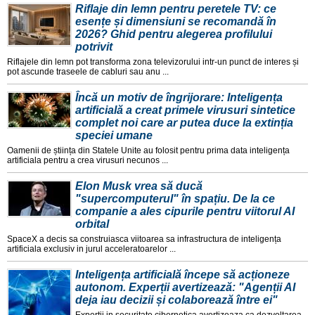
Riflaje din lemn pentru peretele TV: ce
esențe și dimensiuni se recomandă în
2026? Ghid pentru alegerea profilului
potrivit
Riflajele din lemn pot transforma zona televizorului intr-un punct de interes și
pot ascunde traseele de cabluri sau anu ...
Încă un motiv de îngrijorare: Inteligența
artificială a creat primele virusuri sintetice
complet noi care ar putea duce la extinția
speciei umane
Oamenii de știința din Statele Unite au folosit pentru prima data inteligența
artificiala pentru a crea virusuri necunos ...
Elon Musk vrea să ducă
"supercomputerul" în spațiu. De la ce
companie a ales cipurile pentru viitorul AI
orbital
SpaceX a decis sa construiasca viitoarea sa infrastructura de inteligența
artificiala exclusiv in jurul acceleratoarelor ...
Inteligența artificială începe să acționeze
autonom. Experții avertizează: "Agenții AI
deja iau decizii și colaborează între ei"