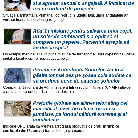
și a agresat sexual o angajată. A încălcat de
trei ori ordinul de protecție
Situație alarmanta la Primaria Todirești, din județul Iași, unde angajatele ar
veni cu teama la serviciu și iși țin ușil ...
Aflat în misiune pentru salvarea unui copil,
un șofer de ambulanță s-a oprit să-și
cumpere un pepene. Pacientul aștepta să
fie dus la spital
Un echipaj medical aflat in plina misiune de transport al unui copil bolnav catre
spital a facut o oprire neprevazuta pe ...
Pericol pe Autostrada Soarelui: Au fost
găsite tot mai des pe șosea cuie sudate ca
să producă pene de cauciuc șoferilor
Compania Naționala de Administrare a Infrastructurii Rutiere (CNAIR) atrage
atenția asupra unui pericol tot mai des inta ...
Prețurile globale ale alimentelor ating cel
mai ridicat nivel din ultimii trei ani și
jumătate, pe fondul căldurii extreme și al
conflictelor
Indicele ONU arata ca vremea afecteaza producția de grau, in timp ce
conflictele din Ucraina și Iran influențeaza export ...