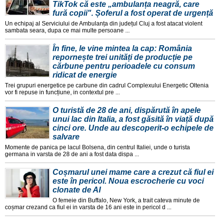
TikTok că este „ambulanța neagră, care
fură copii". Șoferul a fost operat de urgență
Un echipaj al Serviciului de Ambulanța din județul Cluj a fost atacat violent
sambata seara, dupa ce mai multe persoane ...
În fine, le vine mintea la cap: România
repornește trei unități de producție pe
cărbune pentru perioadele cu consum
ridicat de energie
Trei grupuri energetice pe carbune din cadrul Complexului Energetic Oltenia
vor fi repuse in funcțiune, in contextul pre ...
O turistă de 28 de ani, dispărută în apele
unui lac din Italia, a fost găsită în viață după
cinci ore. Unde au descoperit-o echipele de
salvare
Momente de panica pe lacul Bolsena, din centrul Italiei, unde o turista
germana in varsta de 28 de ani a fost data dispa ...
Coșmarul unei mame care a crezut că fiul ei
este în pericol. Noua escrocherie cu voci
clonate de AI
O femeie din Buffalo, New York, a trait cateva minute de
coșmar crezand ca fiul ei in varsta de 16 ani este in pericol d ...