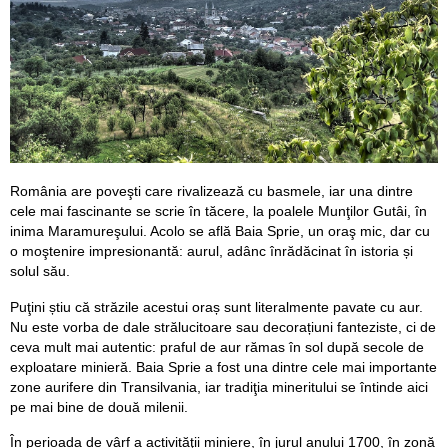
România are poveşti care rivalizează cu basmele, iar una dintre
cele mai fascinante se scrie în tăcere, la poalele Munţilor Gutâi, în
inima Maramureşului. Acolo se află Baia Sprie, un oraş mic, dar cu
o moştenire impresionantă: aurul, adânc înrădăcinat în istoria și
solul său.
Puţini știu că străzile acestui oraș sunt literalmente pavate cu aur.
Nu este vorba de dale strălucitoare sau decorațiuni fanteziste, ci de
ceva mult mai autentic: praful de aur rămas în sol după secole de
exploatare minieră. Baia Sprie a fost una dintre cele mai importante
zone aurifere din Transilvania, iar tradiţia mineritului se întinde aici
pe mai bine de două milenii.
În perioada de vârf a activităţii miniere, în jurul anului 1700, în zonă