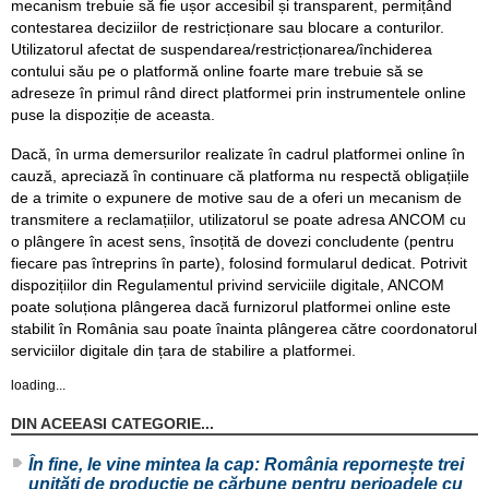
mecanism trebuie să fie ușor accesibil și transparent, permițând
contestarea deciziilor de restricționare sau blocare a conturilor.
Utilizatorul afectat de suspendarea/restricționarea/închiderea
contului său pe o platformă online foarte mare trebuie să se
adreseze în primul rând direct platformei prin instrumentele online
puse la dispoziție de aceasta.
Dacă, în urma demersurilor realizate în cadrul platformei online în
cauză, apreciază în continuare că platforma nu respectă obligațiile
de a trimite o expunere de motive sau de a oferi un mecanism de
transmitere a reclamațiilor, utilizatorul se poate adresa ANCOM cu
o plângere în acest sens, însoțită de dovezi concludente (pentru
fiecare pas întreprins în parte), folosind formularul dedicat. Potrivit
dispozițiilor din Regulamentul privind serviciile digitale, ANCOM
poate soluționa plângerea dacă furnizorul platformei online este
stabilit în România sau poate înainta plângerea către coordonatorul
serviciilor digitale din țara de stabilire a platformei.
loading...
DIN ACEEASI CATEGORIE...
În fine, le vine mintea la cap: România repornește trei
unități de producție pe cărbune pentru perioadele cu