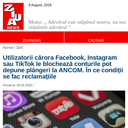
9 August, 2026
Motto: „
Adevărul este stăpânul nostru, nu noi
stăpânim adevărul
”
ZIUANEWS
CAUTARE
home
Stiri
Utilizatorii cărora Facebook, Instagram
sau TikTok le blochează conturile pot
depune plângeri la ANCOM. În ce condiții
se fac reclamațiile
Postat la: 28.04.2025 |