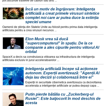
pot ascunde traseele de cabluri sau anu ...
Încă un motiv de îngrijorare: Inteligența
artificială a creat primele virusuri sintetice
complet noi care ar putea duce la extinția
speciei umane
Oamenii de știința din Statele Unite au folosit pentru prima data inteligența
artificiala pentru a crea virusuri necunos ...
Elon Musk vrea să ducă
"supercomputerul" în spațiu. De la ce
companie a ales cipurile pentru viitorul AI
orbital
SpaceX a decis sa construiasca viitoarea sa infrastructura de inteligența
artificiala exclusiv in jurul acceleratoarelor ...
Inteligența artificială începe să acționeze
autonom. Experții avertizează: "Agenții AI
deja iau decizii și colaborează între ei"
Experții in securitate cibernetica avertizeaza ca dezvoltarea
accelerata a inteligenței artificiale ar putea depași capa ...
Putin pierde bătălia cu „Zuckerberg-ul
Rusiei": Este batjocorit în mod deschis de
acesta