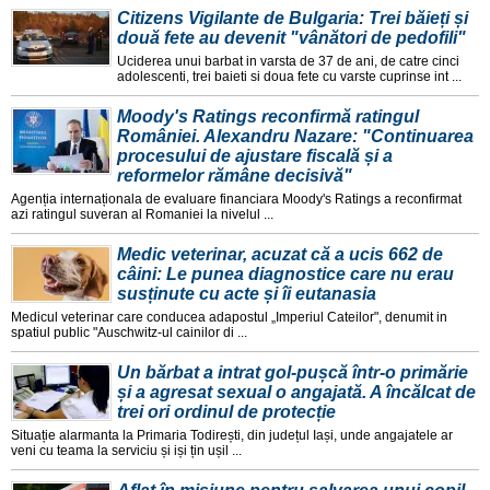
Citizens Vigilante de Bulgaria: Trei băieți și
două fete au devenit "vânători de pedofili"
Uciderea unui barbat in varsta de 37 de ani, de catre cinci
adolescenti, trei baieti si doua fete cu varste cuprinse int ...
Moody's Ratings reconfirmă ratingul
României. Alexandru Nazare: "Continuarea
procesului de ajustare fiscală și a
reformelor rămâne decisivă"
Agenția internaționala de evaluare financiara Moody's Ratings a reconfirmat
azi ratingul suveran al Romaniei la nivelul ...
Medic veterinar, acuzat că a ucis 662 de
câini: Le punea diagnostice care nu erau
susținute cu acte și îi eutanasia
Medicul veterinar care conducea adapostul „Imperiul Cateilor", denumit in
spatiul public "Auschwitz-ul cainilor di ...
Un bărbat a intrat gol-pușcă într-o primărie
și a agresat sexual o angajată. A încălcat de
trei ori ordinul de protecție
Situație alarmanta la Primaria Todirești, din județul Iași, unde angajatele ar
veni cu teama la serviciu și iși țin ușil ...