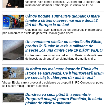
Vladimir Putin pierde batalia cu „Zuckerberg-ul Rusiei", un
miliardar din domeniul tehnologiei in varsta de 41 de ...
Cât de bogate sunt elitele globale: O mare
familie a strâns o avere mai mare decât 2
țări din Europa la un loc!
Cele mai mari averi familiale au fost construite in mare parte
prin afaceri care exista de generații, mai degraba decat ...
Un eveniment similar cu scrierile din Biblie,
produs în Rusia: Invazia a milioane de
insecte „ca una dintre cele 10 plăgi" VIDEO
Un fenomen neobișnuit s-a petrecut in Rusia, unde milioane
de insecte au „inundat" cerul, inghițind drumurile și d ...
Al doilea cel mai mare focar de Ebola din
istorie se agravează. Ce îi îngrijorează acum
pe specialiști: „Mergem din ușă în ușă"
Virusul Ebola, care a provocat o epidemie de proporții in RD Congo, s-ar putea
sa fi suferit mutații, se tem autoritațil ...
Dunărea va seca până în septembrie.
Prognoză neagră pentru România, în ciuda
ploilor de zilele următoare