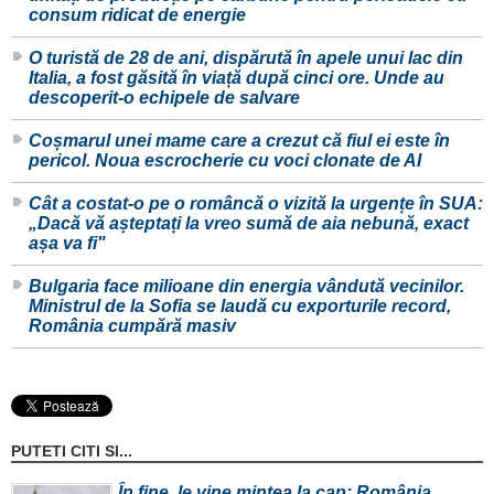
consum ridicat de energie
O turistă de 28 de ani, dispărută în apele unui lac din
Italia, a fost găsită în viață după cinci ore. Unde au
descoperit-o echipele de salvare
Coșmarul unei mame care a crezut că fiul ei este în
pericol. Noua escrocherie cu voci clonate de AI
Cât a costat-o pe o româncă o vizită la urgențe în SUA:
„Dacă vă așteptați la vreo sumă de aia nebună, exact
așa va fi"
Bulgaria face milioane din energia vândută vecinilor.
Ministrul de la Sofia se laudă cu exporturile record,
România cumpără masiv
PUTETI CITI SI...
În fine, le vine mintea la cap: România