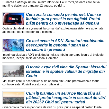
Dunarea a atins joi un nou minim istoric de 1.400 mc/s, valoare care se va
menține staționara pana pe 12 august, potrivi ...
Cenzură la comandă pe internet: Cum se
închide gura presei în era digitală. Prețul
plătit pentru ca o investigație să dispară
O piața clandestina a „cenzurii la comanda" exploateaza sistemele automate
ale marilor platforme pentru a elimina ...
Ce mai avem in ADN. Structuri neobișnuite
descoperite în genomul uman la o
cercetare în premieră
Imaginea clasica a ADN-ului, dubla helix, simbolul aproape iconic al biologiei
moderne, incepe sa fie depașita. Cercetar ...
O teorie explozivă vine din Spania: Mosadul
israelian e în spatele valului de migrație din
Ceuta
Mai multe cercuri academice și de analiza din China promoveaza o teorie
controversata. Potrivit acestor voci, citate și ...
Cum îți planifici un sejur pe litoral fără să
plătești prețuri exagerate în sezonul de vârf
din 2026? Ghid util pentru turiști
O vacanța la mare in perioada de varf nu presupune neaparat costuri foarte