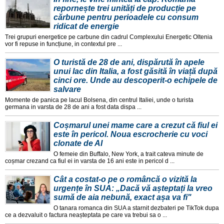
repornește trei unități de producție pe
cărbune pentru perioadele cu consum
ridicat de energie
Trei grupuri energetice pe carbune din cadrul Complexului Energetic Oltenia
vor fi repuse in funcțiune, in contextul pre ...
O turistă de 28 de ani, dispărută în apele
unui lac din Italia, a fost găsită în viață după
cinci ore. Unde au descoperit-o echipele de
salvare
Momente de panica pe lacul Bolsena, din centrul Italiei, unde o turista
germana in varsta de 28 de ani a fost data dispa ...
Coșmarul unei mame care a crezut că fiul ei
este în pericol. Noua escrocherie cu voci
clonate de AI
O femeie din Buffalo, New York, a trait cateva minute de
coșmar crezand ca fiul ei in varsta de 16 ani este in pericol d ...
Cât a costat-o pe o româncă o vizită la
urgențe în SUA: „Dacă vă așteptați la vreo
sumă de aia nebună, exact așa va fi"
O tanara romanca din SUA a starnit dezbateri pe TikTok dupa
ce a dezvaluit o factura neașteptata pe care va trebui sa o ...