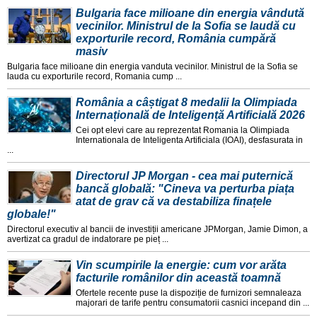
Bulgaria face milioane din energia vândută
vecinilor. Ministrul de la Sofia se laudă cu
exporturile record, România cumpără
masiv
Bulgaria face milioane din energia vanduta vecinilor. Ministrul de la Sofia se
lauda cu exporturile record, Romania cump ...
România a câștigat 8 medalii la Olimpiada
Internațională de Inteligență Artificială 2026
Cei opt elevi care au reprezentat Romania la Olimpiada
Internationala de Inteligenta Artificiala (IOAI), desfasurata in
...
Directorul JP Morgan - cea mai puternică
bancă globală: "Cineva va perturba piața
atat de grav că va destabiliza finațele
globale!"
Directorul executiv al bancii de investiții americane JPMorgan, Jamie Dimon, a
avertizat ca gradul de indatorare pe pieț ...
Vin scumpirile la energie: cum vor arăta
facturile românilor din această toamnă
Ofertele recente puse la dispoziție de furnizori semnaleaza
majorari de tarife pentru consumatorii casnici incepand din ...