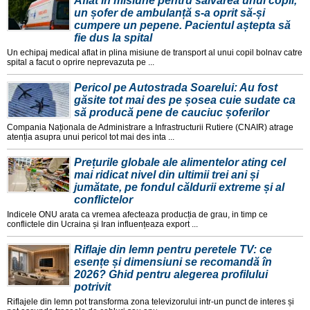
Aflat în misiune pentru salvarea unui copil,
un șofer de ambulanță s-a oprit să-și
cumpere un pepene. Pacientul aștepta să
fie dus la spital
Un echipaj medical aflat in plina misiune de transport al unui copil bolnav catre
spital a facut o oprire neprevazuta pe ...
Pericol pe Autostrada Soarelui: Au fost
găsite tot mai des pe șosea cuie sudate ca
să producă pene de cauciuc șoferilor
Compania Naționala de Administrare a Infrastructurii Rutiere (CNAIR) atrage
atenția asupra unui pericol tot mai des inta ...
Prețurile globale ale alimentelor ating cel
mai ridicat nivel din ultimii trei ani și
jumătate, pe fondul căldurii extreme și al
conflictelor
Indicele ONU arata ca vremea afecteaza producția de grau, in timp ce
conflictele din Ucraina și Iran influențeaza export ...
Riflaje din lemn pentru peretele TV: ce
esențe și dimensiuni se recomandă în
2026? Ghid pentru alegerea profilului
potrivit
Riflajele din lemn pot transforma zona televizorului intr-un punct de interes și