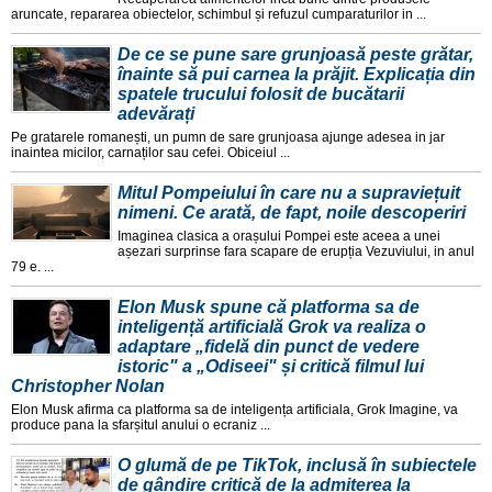
aruncate, repararea obiectelor, schimbul și refuzul cumparaturilor in ...
De ce se pune sare grunjoasă peste grătar,
înainte să pui carnea la prăjit. Explicația din
spatele trucului folosit de bucătarii
adevărați
Pe gratarele romanești, un pumn de sare grunjoasa ajunge adesea in jar
inaintea micilor, carnaților sau cefei. Obiceiul ...
Mitul Pompeiului în care nu a supraviețuit
nimeni. Ce arată, de fapt, noile descoperiri
Imaginea clasica a orașului Pompei este aceea a unei
așezari surprinse fara scapare de erupția Vezuviului, in anul
79 e. ...
Elon Musk spune că platforma sa de
inteligență artificială Grok va realiza o
adaptare „fidelă din punct de vedere
istoric" a „Odiseei" și critică filmul lui
Christopher Nolan
Elon Musk afirma ca platforma sa de inteligența artificiala, Grok Imagine, va
produce pana la sfarșitul anului o ecraniz ...
O glumă de pe TikTok, inclusă în subiectele
de gândire critică de la admiterea la