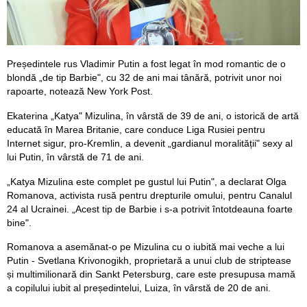
Președintele rus Vladimir Putin a fost legat în mod romantic de o
blondă „de tip Barbie", cu 32 de ani mai tânără, potrivit unor noi
rapoarte, notează New York Post.
Ekaterina „Katya" Mizulina, în vârstă de 39 de ani, o istorică de artă
educată în Marea Britanie, care conduce Liga Rusiei pentru
Internet sigur, pro-Kremlin, a devenit „gardianul moralității" sexy al
lui Putin, în vârstă de 71 de ani.
„Katya Mizulina este complet pe gustul lui Putin", a declarat Olga
Romanova, activista rusă pentru drepturile omului, pentru Canalul
24 al Ucrainei. „Acest tip de Barbie i s-a potrivit întotdeauna foarte
bine".
Romanova a asemănat-o pe Mizulina cu o iubită mai veche a lui
Putin - Svetlana Krivonogikh, proprietară a unui club de striptease
și multimilionară din Sankt Petersburg, care este presupusa mamă
a copilului iubit al președintelui, Luiza, în vârstă de 20 de ani.