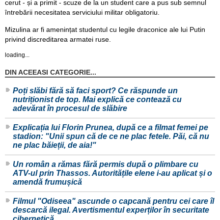
cerut - și a primit - scuze de la un student care a pus sub semnul
întrebării necesitatea serviciului militar obligatoriu.
Mizulina ar fi amenințat studentul cu legile draconice ale lui Putin
privind discreditarea armatei ruse.
loading...
DIN ACEEASI CATEGORIE...
Poți slăbi fără să faci sport? Ce răspunde un
nutriționist de top. Mai explică ce contează cu
adevărat în procesul de slăbire
Explicația lui Florin Prunea, după ce a filmat femei pe
stadion: "Unii spun că de ce ne plac fetele. Păi, că nu
ne plac băieții, de aia!"
Un român a rămas fără permis după o plimbare cu
ATV-ul prin Thassos. Autoritățile elene i-au aplicat și o
amendă frumușică
Filmul "Odiseea" ascunde o capcană pentru cei care îl
descarcă ilegal. Avertismentul experților în securitate
cibernetică