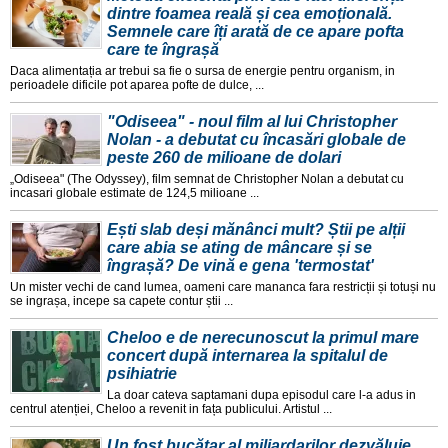
dintre foamea reală și cea emoțională.
Semnele care îți arată de ce apare pofta
care te îngrașă
Daca alimentația ar trebui sa fie o sursa de energie pentru organism, in
perioadele dificile pot aparea pofte de dulce, ...
"Odiseea" - noul film al lui Christopher
Nolan - a debutat cu încasări globale de
peste 260 de milioane de dolari
„Odiseea" (The Odyssey), film semnat de Christopher Nolan a debutat cu
incasari globale estimate de 124,5 milioane ...
Ești slab deși mănânci mult? Știi pe alții
care abia se ating de mâncare și se
îngrașă? De vină e gena 'termostat'
Un mister vechi de cand lumea, oameni care mananca fara restricții și totuși nu
se ingrașa, incepe sa capete contur știi ...
Cheloo e de nerecunoscut la primul mare
concert după internarea la spitalul de
psihiatrie
La doar cateva saptamani dupa episodul care l-a adus in
centrul atenției, Cheloo a revenit in fața publicului. Artistul ...
Un fost bucătar al miliardarilor dezvăluie