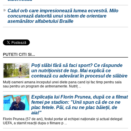
Calul orb care impresionează lumea ecvestră. Milo
concurează datorită unui sistem de orientare
asemănător alfabetului Braille
PUTETI CITI SI...
Poți slăbi fără să faci sport? Ce răspunde
un nutriționist de top. Mai explică ce
contează cu adevărat în procesul de slăbire
Mulți oameni amana inceputul unei diete pana cand iși fac timp pentru sala
sau pentru un program de antrenamente. Nutriț ...
Explicația lui Florin Prunea, după ce a filmat
femei pe stadion: "Unii spun că de ce ne
plac fetele. Păi, că nu ne plac băieții, de
aia!"
Florin Prunea (57 de ani), fostul portar al echipei naționale și actual delegat
UEFA, a starnit reacții dupa o filmare p ...