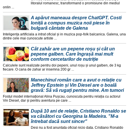
litoralul romanesc, transformand o promisiune din mediul
onlin ...
A apărut maneaua despre ChatGPT. Costi
Ioniță a compus muzica noii piese în
bulgară cântate de Galena
Inteligența artificiala a intrat oficial și in muzica pop-folk balcanica. Galena, una
dintre cele mai cunoscute artiste ...
Cât zahăr are un pepene roșu și cât un
pepene galben. Care îngrașă mai mult
conform cercetarilor de nutriție
Calculele sunt realizate pentru doi pepeni, unul roșu și unul galben, de 3 kg
fiecare. O cana de zahar ar insemna 200 gr ...
Manechinul român care a avut o relație cu
Jeffrey Epstein și Vin Diesel are o boală
gravă: Să vă rugați pentru mine. Am tumori
Fostul model internațional Alina Pușcau, cunoscuta pentru relația cu actorul
Vin Diesel, dar și pentru aventura pe care ...
După 10 ani de relație, Cristiano Ronaldo se
va căsători cu Georgina la Madeira. "M-a
întrebat dacă sunt sincer"
Deși nu a fost anunțata oficial nicio data, Cristiano Ronaldo