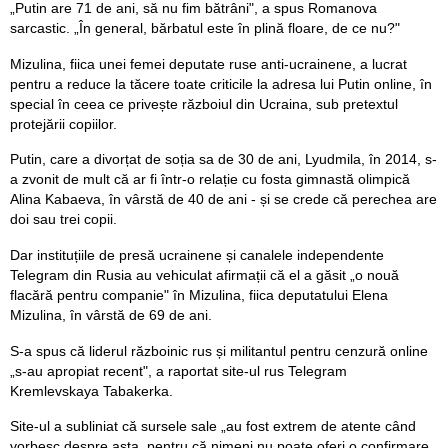
„Putin are 71 de ani, să nu fim bătrâni", a spus Romanova
sarcastic. „În general, bărbatul este în plină floare, de ce nu?"
Mizulina, fiica unei femei deputate ruse anti-ucrainene, a lucrat
pentru a reduce la tăcere toate criticile la adresa lui Putin online, în
special în ceea ce privește războiul din Ucraina, sub pretextul
protejării copiilor.
Putin, care a divorțat de soția sa de 30 de ani, Lyudmila, în 2014, s-
a zvonit de mult că ar fi într-o relație cu fosta gimnastă olimpică
Alina Kabaeva, în vârstă de 40 de ani - și se crede că perechea are
doi sau trei copii.
Dar instituțiile de presă ucrainene și canalele independente
Telegram din Rusia au vehiculat afirmații că el a găsit „o nouă
flacără pentru companie" în Mizulina, fiica deputatului Elena
Mizulina, în vârstă de 69 de ani.
S-a spus că liderul războinic rus și militantul pentru cenzură online
„s-au apropiat recent", a raportat site-ul rus Telegram
Kremlevskaya Tabakerka.
Site-ul a subliniat că sursele sale „au fost extrem de atente când
vorbesc despre asta, pentru că nimeni nu poate oferi o confirmare