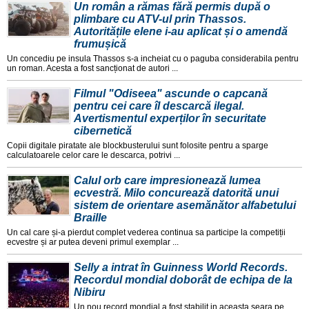
Un român a rămas fără permis după o
plimbare cu ATV-ul prin Thassos.
Autoritățile elene i-au aplicat și o amendă
frumușică
Un concediu pe insula Thassos s-a incheiat cu o paguba considerabila pentru
un roman. Acesta a fost sancționat de autori ...
Filmul "Odiseea" ascunde o capcană
pentru cei care îl descarcă ilegal.
Avertismentul experților în securitate
cibernetică
Copii digitale piratate ale blockbusterului sunt folosite pentru a sparge
calculatoarele celor care le descarca, potrivi ...
Calul orb care impresionează lumea
ecvestră. Milo concurează datorită unui
sistem de orientare asemănător alfabetului
Braille
Un cal care și-a pierdut complet vederea continua sa participe la competiții
ecvestre și ar putea deveni primul exemplar ...
Selly a intrat în Guinness World Records.
Recordul mondial doborât de echipa de la
Nibiru
Un nou record mondial a fost stabilit in aceasta seara pe