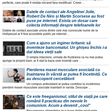
perfecte, care poate fi redata oricand fara modificari. Creier ...
Datele de contact ale Angelinei Jolie,
Robert De Niro și Martin Scorsese au fost
puse pe internet. Exista un dosar care
colecta informații despre telefoanele lor
Datele de contact asociate unora dintre cele mai cunoscute nume de la
Hollywood ar fi fost accesibile public pe internet ...
Cum a ajuns un inginer britanic să
inventeze bancomatul. Un ghișeu închis i-a
dat ideea vieții sale
O simpla intarziere, urmata de frustrarea ca nu mai putea
ajunge la propriii bani, ar fi stat la baza unei invenții care ...
Pierderea masei musculare asociată cu
înaintarea în vârstă ar putea fi încetinită. Ce
au descoperit cercetătorii
Un compus antioxidant ar putea contribui la incetinirea
pierderii masei musculare asociate inaintarii in varsta. Descope ...
Ce este freeganismul, stilul de viață pe care
românii îl practicau din nevoie în
comunism. Acum a devenit „cool"
Recuperarea alimentelor inca bune dintre produsele