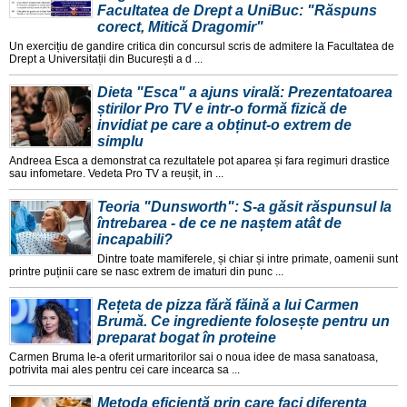
Facultatea de Drept a UniBuc: "Răspuns
corect, Mitică Dragomir"
Un exercițiu de gandire critica din concursul scris de admitere la Facultatea de
Drept a Universitații din București a d ...
Dieta "Esca" a ajuns virală: Prezentatoarea
știrilor Pro TV e intr-o formă fizică de
invidiat pe care a obținut-o extrem de
simplu
Andreea Esca a demonstrat ca rezultatele pot aparea și fara regimuri drastice
sau infometare. Vedeta Pro TV a reușit, in ...
Teoria "Dunsworth": S-a găsit răspunsul la
întrebarea - de ce ne naștem atât de
incapabili?
Dintre toate mamiferele, și chiar și intre primate, oamenii sunt
printre puținii care se nasc extrem de imaturi din punc ...
Rețeta de pizza fără făină a lui Carmen
Brumă. Ce ingrediente folosește pentru un
preparat bogat în proteine
Carmen Bruma le-a oferit urmaritorilor sai o noua idee de masa sanatoasa,
potrivita mai ales pentru cei care incearca sa ...
Metoda eficientă prin care faci diferența