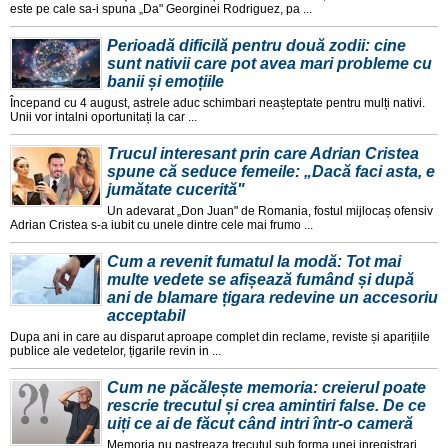
este pe cale sa-i spuna „Da" Georginei Rodriguez, pa ...
Perioadă dificilă pentru două zodii: cine
sunt nativii care pot avea mari probleme cu
banii și emoțiile
Începand cu 4 august, astrele aduc schimbari neașteptate pentru mulți nativi.
Unii vor intalni oportunitați la car ...
Trucul interesant prin care Adrian Cristea
spune că seduce femeile: „Dacă faci asta, e
jumătate cucerită"
Un adevarat „Don Juan" de Romania, fostul mijlocaș ofensiv
Adrian Cristea s-a iubit cu unele dintre cele mai frumo ...
Cum a revenit fumatul la modă: Tot mai
multe vedete se afișează fumând și după
ani de blamare țigara redevine un accesoriu
acceptabil
Dupa ani in care au disparut aproape complet din reclame, reviste și aparițiile
publice ale vedetelor, țigarile revin in ...
Cum ne păcălește memoria: creierul poate
rescrie trecutul și crea amintiri false. De ce
uiți ce ai de făcut când intri într-o cameră
Memoria nu pastreaza trecutul sub forma unei inregistrari