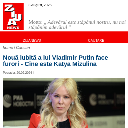
8 August, 2026
Motto: „
Adevărul este stăpânul nostru, nu noi
stăpânim adevărul
”
ZIUANEWS
CAUTARE
home
Cancan
Nouă iubită a lui Vladimir Putin face
furori - Cine este Katya Mizulina
Postat la: 20.02.2024 |