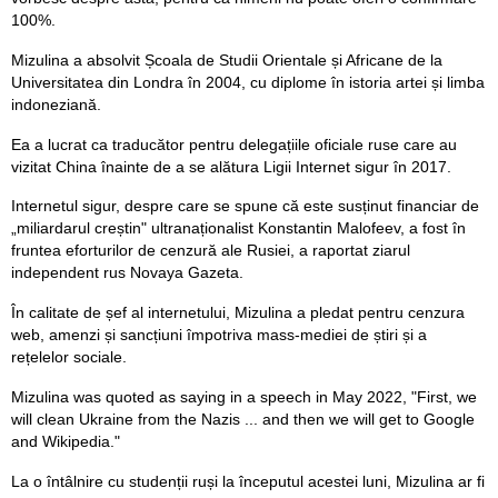
100%.
Mizulina a absolvit Școala de Studii Orientale și Africane de la
Universitatea din Londra în 2004, cu diplome în istoria artei și limba
indoneziană.
Ea a lucrat ca traducător pentru delegațiile oficiale ruse care au
vizitat China înainte de a se alătura Ligii Internet sigur în 2017.
Internetul sigur, despre care se spune că este susținut financiar de
„miliardarul creștin" ultranaționalist Konstantin Malofeev, a fost în
fruntea eforturilor de cenzură ale Rusiei, a raportat ziarul
independent rus Novaya Gazeta.
În calitate de șef al internetului, Mizulina a pledat pentru cenzura
web, amenzi și sancțiuni împotriva mass-mediei de știri și a
rețelelor sociale.
Mizulina was quoted as saying in a speech in May 2022, "First, we
will clean Ukraine from the Nazis ... and then we will get to Google
and Wikipedia."
La o întâlnire cu studenții ruși la începutul acestei luni, Mizulina ar fi