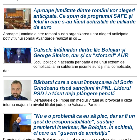
Aproape jumătate dintre români vor alegeri
anticipate. Ce spun de programul SAFE și
felul în care s-au făcut achizițiile de miliarde
de euro
Aproape jumatate dintre romani susțin organizarea unor alegeri anticipate,
potrivit unui sondaj Avangarde realizat in co ...
Culisele întâlnirilor dintre Ilie Bolojan și
George Simion, dar și cu "sforarul" AUR
Jocul politic din aceasta perioada este unul extrem de
complicat, iar in subterane jocurile sunt și mai complicate,
dar ...
Bărbatul care a cerut împușcarea lui Sorin
Grindeanu riscă sancțiuni în PNL. Liderul
PSD i-a făcut deja plângere penală
Derapajele de limbaj din mediul virtual au provocat o criza
interna majora la nivelul filialei județene Valcea a Partidu ...
"Nu e o problemă ca eu să plec, dar ar fi un
gest de iresponsabilitate", susține
premierul interimar, Ilie Bolojan. În schimb,
el cere un "guvern de armistițiu"
Premierul interimar, Ilie Bolojan, a declarat ca ar putea sa plece din aceasta