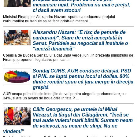
mecanism rigid: Problema nu mai e prețul,
ci dacă avem stocuri
Ministrul Finanțelor, Alexandru Nazare, spune ca reducerea prețului
carburanților nu trebuie sa se faca printr-un mecani ...
Alexandru Nazare: "E risc de penurie de
carburanți". Stare de criză acceptată în
Senat. Partidele au negociat să instituie o
"acciză dinamică"
Comisia de Buget a Senatului a dat unda verde, luni, in prezența ministrului de
Finanțe, propunerii legislative prin car ...
Sondaj CURS: AUR conduce detașat, PSD
și PNL se luptă pentru locul al doilea. 80%
dintre români spun că țara merge în direcția
greșită
AUR ocupa primul loc in intențiile de vot pentru alegerile parlamentare, cu
34%, și are un avans de doua cifre in fața P ...
Călin Georgescu, pe urmele lui Mihai
Viteazul, la târgul din Călugăreni: "Încă se
mai aude vuietul marii bătălii. Suntem neam
de voievozi, nu neam de slugi. Nu ne
vindem!"