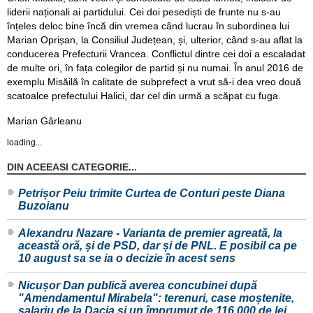
liderii naționali ai partidului. Cei doi pesediști de frunte nu s-au
înțeles deloc bine încă din vremea când lucrau în subordinea lui
Marian Oprișan, la Consiliul Județean, și, ulterior, când s-au aflat la
conducerea Prefecturii Vrancea. Conflictul dintre cei doi a escaladat
de multe ori, în fața colegilor de partid și nu numai. În anul 2016 de
exemplu Misăilă în calitate de subprefect a vrut să-i dea vreo două
scatoalce prefectului Halici, dar cel din urmă a scăpat cu fuga.
Marian Gârleanu
loading...
DIN ACEEASI CATEGORIE...
Petrișor Peiu trimite Curtea de Conturi peste Diana
Buzoianu
Alexandru Nazare - Varianta de premier agreată, la
această oră, și de PSD, dar și de PNL. E posibil ca pe
10 august sa se ia o decizie în acest sens
Nicușor Dan publică averea concubinei după
"Amendamentul Mirabela": terenuri, case moștenite,
salariu de la Dacia și un împrumut de 116.000 de lei