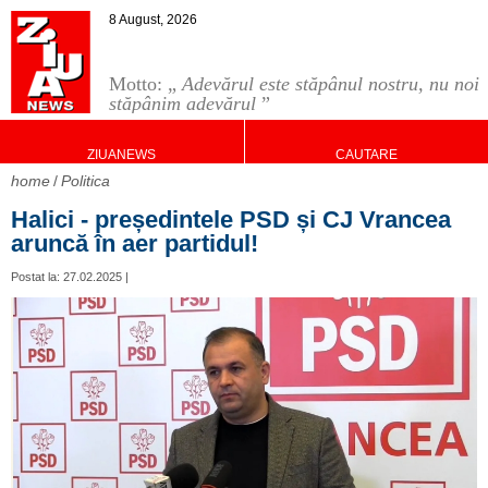
8 August, 2026
Motto: „
Adevărul este stăpânul nostru, nu noi
stăpânim adevărul
”
ZIUANEWS
CAUTARE
home
Politica
Halici - președintele PSD și CJ Vrancea
aruncă în aer partidul!
Postat la: 27.02.2025 |