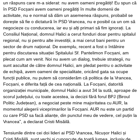
un răspuns care m-a siderat: nu avem oameni pregătiți! Eu spun că
în PSD Focșani avem oameni pregătiți în multe domenii de
activitate, nu e normal să dăm un asemenea răspuns, probabil se
dorește să fie o dictatură în PSD Vrancea, nu e posibil ca un om să
negocieze cu conducerea, iar eu și alți primari să fim ignorați. La
Consiliul Național, domnul Halici a cerut fonduri doar pentru spitalul
regional, nu și pentru alte investiții, a mai cerut bani pentru un
sector de drum național. De exemplu, recent a fost o întâlnire
pentru discutarea situației Spitalului Sf. Pantelimon Focșani, am
plecat cum am venit. Noi nu avem un dialog, trebuie strategii, nu
sunt ascultat de către domnul Halici, am pledat pentru o activitate
de echipă, avem oameni de specialitate, oricând gata sa ocupe
funcții publice, nu putem să considerăm că politica de la Vrancea,
Focșani, e diferita față de cea națională. La Focșani, datorită
organizației municipale, domnul Halici a avut 34 la sută, aproape de
scorul județului, cu toate acestea, ia decizii fără forul BPJ (Biroul
Politic Județean), a negociat peste mine majoritatea cu AUR, la
momentul alegerii viceprimarilor la Focșani. AUR nu este un partid
cu care PSD sa facă alianțe, din punctul meu de vedere, cel puțin la
Vrancea", a declarat Cristi Misăilă.
Tensiunile dintre cei doi lideri ai PSD Vrancea, Nicușor Halici și
Cristi Misăilă, sunt vechi și cunoscute de toată lumea, inclusiv de