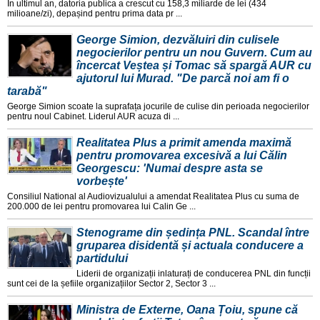
În ultimul an, datoria publica a crescut cu 158,3 miliarde de lei (434
milioane/zi), depașind pentru prima data pr ...
George Simion, dezvăluiri din culisele
negocierilor pentru un nou Guvern. Cum au
încercat Veștea și Tomac să spargă AUR cu
ajutorul lui Murad. "De parcă noi am fi o
tarabă"
George Simion scoate la suprafața jocurile de culise din perioada negocierilor
pentru noul Cabinet. Liderul AUR acuza di ...
Realitatea Plus a primit amenda maximă
pentru promovarea excesivă a lui Călin
Georgescu: 'Numai despre asta se
vorbește'
Consiliul National al Audiovizualului a amendat Realitatea Plus cu suma de
200.000 de lei pentru promovarea lui Calin Ge ...
Stenograme din ședința PNL. Scandal între
gruparea disidentă și actuala conducere a
partidului
Liderii de organizații inlaturați de conducerea PNL din funcții
sunt cei de la șefiile organizațiilor Sector 2, Sector 3 ...
Ministra de Externe, Oana Țoiu, spune că