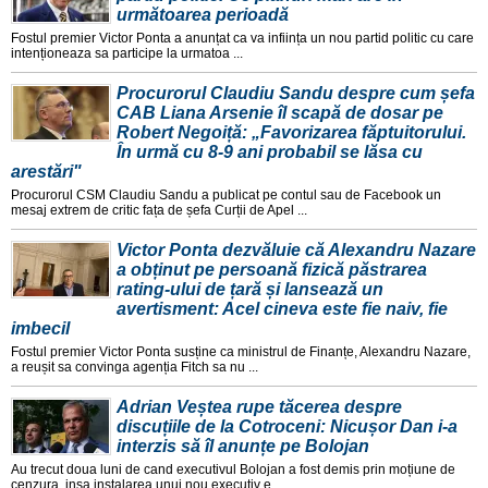
următoarea perioadă
Fostul premier Victor Ponta a anunțat ca va inființa un nou partid politic cu care
intenționeaza sa participe la urmatoa ...
Procurorul Claudiu Sandu despre cum șefa
CAB Liana Arsenie îl scapă de dosar pe
Robert Negoiță: „Favorizarea făptuitorului.
În urmă cu 8-9 ani probabil se lăsa cu
arestări"
Procurorul CSM Claudiu Sandu a publicat pe contul sau de Facebook un
mesaj extrem de critic fața de șefa Curții de Apel ...
Victor Ponta dezvăluie că Alexandru Nazare
a obținut pe persoană fizică păstrarea
rating-ului de țară și lansează un
avertisment: Acel cineva este fie naiv, fie
imbecil
Fostul premier Victor Ponta susține ca ministrul de Finanțe, Alexandru Nazare,
a reușit sa convinga agenția Fitch sa nu ...
Adrian Veștea rupe tăcerea despre
discuțiile de la Cotroceni: Nicușor Dan i-a
interzis să îl anunțe pe Bolojan
Au trecut doua luni de cand executivul Bolojan a fost demis prin moțiune de
cenzura, insa instalarea unui nou executiv e ...