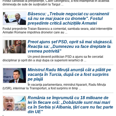
Fostul candidat la președinție, Calin Georgescu, a fost intampinat in acaesta
dimineața de sute de susținatori la Targul ...
Băsescu: „Trebuie negociat cu ucrainenii
să nu se mai joace cu dronele". Fostul
președinte critică achizițiile Armatei
Fostul președinte Traian Basescu a comentat, sambata seara, atat intervențiile
Armatei Romane impotriva dronelor care au ...
Preot ajuns șef PSD, oprit să mai slujească.
Reacția sa: „Dumnezeu va face dreptate la
vremea potrivită"
Un preot devenit politician PSD a ajuns sa fie cercetat
disciplinar și oprit din a sluji dupa ce superiorii ierarhici di ...
Ministrul Radu Miruță anunță cât a plătit pe
vacanța în Turcia, după ce a fost surprins
pe plajă
În vacanța parlamentara, ministrul Apararii, Radu Miruța
(USR), interimar la Transporturi, a fost surprins in timp ...
România se împrumută cu 18 milioane de
lei în fiecare oră: „Dobânzile sunt mai mari
ca în Serbia și Albania, țări care nu fac parte
din UE"