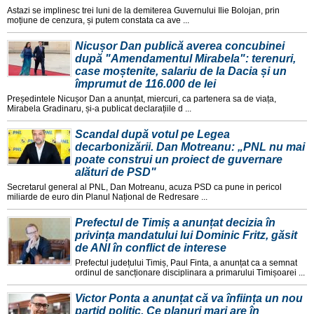
Astazi se implinesc trei luni de la demiterea Guvernului Ilie Bolojan, prin
moțiune de cenzura, și putem constata ca ave ...
Nicușor Dan publică averea concubinei
după "Amendamentul Mirabela": terenuri,
case moștenite, salariu de la Dacia și un
împrumut de 116.000 de lei
Președintele Nicușor Dan a anunțat, miercuri, ca partenera sa de viața,
Mirabela Gradinaru, și-a publicat declarațiile d ...
Scandal după votul pe Legea
decarbonizării. Dan Motreanu: „PNL nu mai
poate construi un proiect de guvernare
alături de PSD"
Secretarul general al PNL, Dan Motreanu, acuza PSD ca pune in pericol
miliarde de euro din Planul Național de Redresare ...
Prefectul de Timiș a anunțat decizia în
privința mandatului lui Dominic Fritz, găsit
de ANI în conflict de interese
Prefectul județului Timiș, Paul Finta, a anunțat ca a semnat
ordinul de sancționare disciplinara a primarului Timișoarei ...
Victor Ponta a anunțat că va înființa un nou
partid politic. Ce planuri mari are în