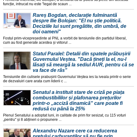
funcție, intrucat nu este "legat de scaun ...
Rareș Bogdan, declarație fulminantă
despre Ilie Bolojan: "El nu știe politică.
Deciziile lui sunt pregătite, din umbră, de
doi oameni"
Fostul prim-vicepreședinte al PNL a vorbit de tensiunile din partidul liberal,
cum au fost generate acestea și viitorul ...
Statul Paralel: Detalii din spatele prăbușirii
Guvernului Veștea. "Dacă țineți la el, nu-l
lăsați să meargă la sediul AUR, pentru că se
va face de râs"
Tensiunile din culisele prabușirii Guvernului Veștea ies la iveala printr-o serie
de dezvaluiri care arata cum liderii c ...
Senatul a instituit stare de criză pe piața
combustibililor și plafonarea prețurilor
printr-o „acciză dinamică" care poate fi
redusă cu până la 25%
Plenul Senatului a adoptat luni, in calitate de prim for sesizat, cu 115 voturi
„pentru" și 8 abțineri o propunere ...
Alexandru Nazare cere ca reducerea
prețului carburanților să nu fie prin