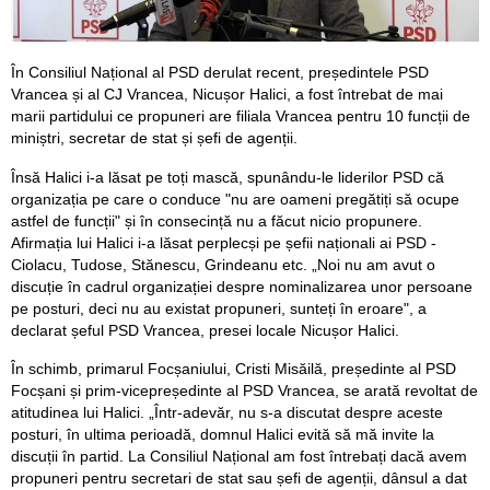
În Consiliul Național al PSD derulat recent, președintele PSD
Vrancea și al CJ Vrancea, Nicușor Halici, a fost întrebat de mai
marii partidului ce propuneri are filiala Vrancea pentru 10 funcții de
miniștri, secretar de stat și șefi de agenții.
Însă Halici i-a lăsat pe toți mască, spunându-le liderilor PSD că
organizația pe care o conduce "nu are oameni pregătiți să ocupe
astfel de funcții" și în consecință nu a făcut nicio propunere.
Afirmația lui Halici i-a lăsat perplecși pe șefii naționali ai PSD -
Ciolacu, Tudose, Stănescu, Grindeanu etc. „Noi nu am avut o
discuție în cadrul organizației despre nominalizarea unor persoane
pe posturi, deci nu au existat propuneri, sunteți în eroare", a
declarat șeful PSD Vrancea, presei locale Nicușor Halici.
În schimb, primarul Focșaniului, Cristi Misăilă, președinte al PSD
Focșani și prim-vicepreședinte al PSD Vrancea, se arată revoltat de
atitudinea lui Halici. „Într-adevăr, nu s-a discutat despre aceste
posturi, în ultima perioadă, domnul Halici evită să mă invite la
discuții în partid. La Consiliul Național am fost întrebați dacă avem
propuneri pentru secretari de stat sau șefi de agenții, dânsul a dat