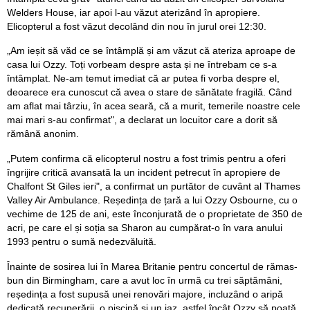
Welders House, iar apoi l-au văzut aterizând în apropiere.
Elicopterul a fost văzut decolând din nou în jurul orei 12:30.
„Am ieșit să văd ce se întâmplă și am văzut că ateriza aproape de
casa lui Ozzy. Toți vorbeam despre asta și ne întrebam ce s-a
întâmplat. Ne-am temut imediat că ar putea fi vorba despre el,
deoarece era cunoscut că avea o stare de sănătate fragilă. Când
am aflat mai târziu, în acea seară, că a murit, temerile noastre cele
mai mari s-au confirmat", a declarat un locuitor care a dorit să
rămână anonim.
„Putem confirma că elicopterul nostru a fost trimis pentru a oferi
îngrijire critică avansată la un incident petrecut în apropiere de
Chalfont St Giles ieri", a confirmat un purtător de cuvânt al Thames
Valley Air Ambulance. Reședința de țară a lui Ozzy Osbourne, cu o
vechime de 125 de ani, este înconjurată de o proprietate de 350 de
acri, pe care el și soția sa Sharon au cumpărat-o în vara anului
1993 pentru o sumă nedezvăluită.
Înainte de sosirea lui în Marea Britanie pentru concertul de rămas-
bun din Birmingham, care a avut loc în urmă cu trei săptămâni,
reședința a fost supusă unei renovări majore, incluzând o aripă
dedicată recuperării, o piscină și un iaz, astfel încât Ozzy să poată