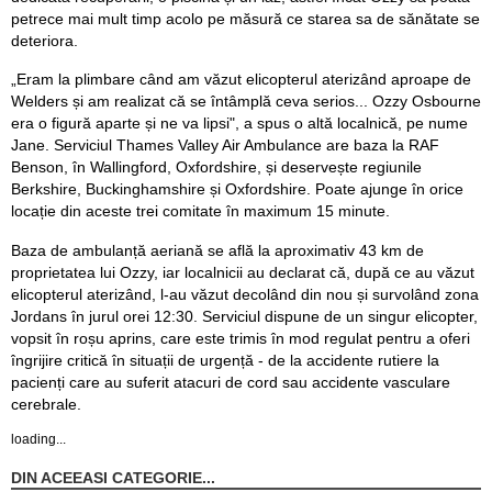
petrece mai mult timp acolo pe măsură ce starea sa de sănătate se
deteriora.
„Eram la plimbare când am văzut elicopterul aterizând aproape de
Welders și am realizat că se întâmplă ceva serios... Ozzy Osbourne
era o figură aparte și ne va lipsi", a spus o altă localnică, pe nume
Jane. Serviciul Thames Valley Air Ambulance are baza la RAF
Benson, în Wallingford, Oxfordshire, și deservește regiunile
Berkshire, Buckinghamshire și Oxfordshire. Poate ajunge în orice
locație din aceste trei comitate în maximum 15 minute.
Baza de ambulanță aeriană se află la aproximativ 43 km de
proprietatea lui Ozzy, iar localnicii au declarat că, după ce au văzut
elicopterul aterizând, l-au văzut decolând din nou și survolând zona
Jordans în jurul orei 12:30. Serviciul dispune de un singur elicopter,
vopsit în roșu aprins, care este trimis în mod regulat pentru a oferi
îngrijire critică în situații de urgență - de la accidente rutiere la
pacienți care au suferit atacuri de cord sau accidente vasculare
cerebrale.
loading...
DIN ACEEASI CATEGORIE...