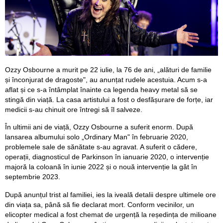
Ozzy Osbourne a murit pe 22 iulie, la 76 de ani, „alături de familie
și înconjurat de dragoste", au anunțat rudele acestuia. Acum s-a
aflat și ce s-a întâmplat înainte ca legenda heavy metal să se
stingă din viață. La casa artistului a fost o desfășurare de forțe, iar
medicii s-au chinuit ore întregi să îl salveze.
În ultimii ani de viață, Ozzy Osbourne a suferit enorm. După
lansarea albumului solo „Ordinary Man" în februarie 2020,
problemele sale de sănătate s-au agravat. A suferit o cădere,
operații, diagnosticul de Parkinson în ianuarie 2020, o intervenție
majoră la coloană în iunie 2022 și o nouă intervenție la gât în
septembrie 2023.
După anunțul trist al familiei, ies la iveală detalii despre ultimele ore
din viața sa, până să fie declarat mort. Conform vecinilor, un
elicopter medical a fost chemat de urgență la reședința de milioane