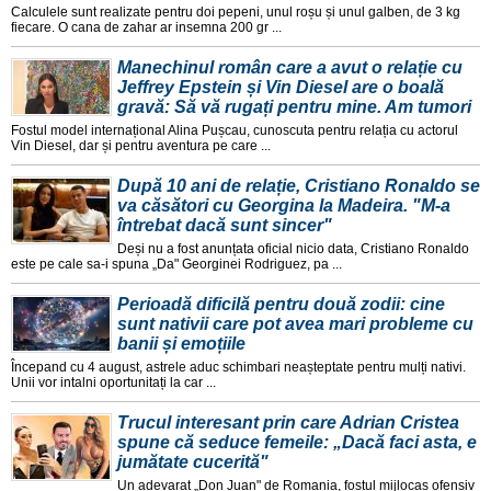
Calculele sunt realizate pentru doi pepeni, unul roșu și unul galben, de 3 kg
fiecare. O cana de zahar ar insemna 200 gr ...
Manechinul român care a avut o relație cu
Jeffrey Epstein și Vin Diesel are o boală
gravă: Să vă rugați pentru mine. Am tumori
Fostul model internațional Alina Pușcau, cunoscuta pentru relația cu actorul
Vin Diesel, dar și pentru aventura pe care ...
După 10 ani de relație, Cristiano Ronaldo se
va căsători cu Georgina la Madeira. "M-a
întrebat dacă sunt sincer"
Deși nu a fost anunțata oficial nicio data, Cristiano Ronaldo
este pe cale sa-i spuna „Da" Georginei Rodriguez, pa ...
Perioadă dificilă pentru două zodii: cine
sunt nativii care pot avea mari probleme cu
banii și emoțiile
Începand cu 4 august, astrele aduc schimbari neașteptate pentru mulți nativi.
Unii vor intalni oportunitați la car ...
Trucul interesant prin care Adrian Cristea
spune că seduce femeile: „Dacă faci asta, e
jumătate cucerită"
Un adevarat „Don Juan" de Romania, fostul mijlocaș ofensiv