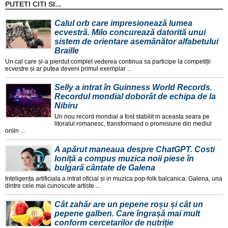
PUTETI CITI SI...
Calul orb care impresionează lumea
ecvestră. Milo concurează datorită unui
sistem de orientare asemănător alfabetului
Braille
Un cal care și-a pierdut complet vederea continua sa participe la competiții
ecvestre și ar putea deveni primul exemplar ...
Selly a intrat în Guinness World Records.
Recordul mondial doborât de echipa de la
Nibiru
Un nou record mondial a fost stabilit in aceasta seara pe
litoralul romanesc, transformand o promisiune din mediul
onlin ...
A apărut maneaua despre ChatGPT. Costi
Ioniță a compus muzica noii piese în
bulgară cântate de Galena
Inteligența artificiala a intrat oficial și in muzica pop-folk balcanica. Galena, una
dintre cele mai cunoscute artiste ...
Cât zahăr are un pepene roșu și cât un
pepene galben. Care îngrașă mai mult
conform cercetarilor de nutriție