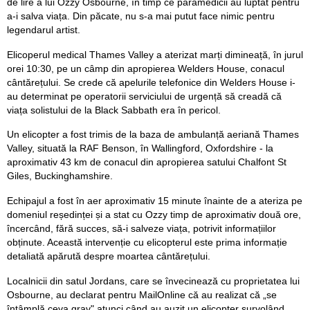
de lire a lui Ozzy Osbourne, în timp ce paramedicii au luptat pentru
a-i salva viața. Din păcate, nu s-a mai putut face nimic pentru
legendarul artist.
Elicoperul medical Thames Valley a aterizat marți dimineață, în jurul
orei 10:30, pe un câmp din apropierea Welders House, conacul
cântărețului. Se crede că apelurile telefonice din Welders House i-
au determinat pe operatorii serviciului de urgență să creadă că
viața solistului de la Black Sabbath era în pericol.
Un elicopter a fost trimis de la baza de ambulanță aeriană Thames
Valley, situată la RAF Benson, în Wallingford, Oxfordshire - la
aproximativ 43 km de conacul din apropierea satului Chalfont St
Giles, Buckinghamshire.
Echipajul a fost în aer aproximativ 15 minute înainte de a ateriza pe
domeniul reședinței și a stat cu Ozzy timp de aproximativ două ore,
încercând, fără succes, să-i salveze viața, potrivit informațiilor
obținute. Această intervenție cu elicopterul este prima informație
detaliată apărută despre moartea cântărețului.
Localnicii din satul Jordans, care se învecinează cu proprietatea lui
Osbourne, au declarat pentru MailOnline că au realizat că „se
întâmplă ceva grav" atunci când au auzit un elicopter survolând