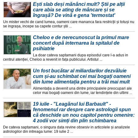
Ești slab deși mănânci mult? Știi pe alții
care abia se ating de mâncare și se
îngrașă? De vină e gena 'termostat'
Un mister vechi de cand lumea, oameni care mananca fara restricții și totuși nu
se ingrașa, incepe sa capete contur știi ...
Cheloo e de nerecunoscut la primul mare
concert după internarea la spitalul de
psihiatrie
La doar cateva saptamani dupa episodul care l-a adus in
centrul atenției, Cheloo a revenit in fața publicului. Artistul ...
Un fost bucătar al miliardarilor dezvăluie
cum și-au schimbat cei mai bogați oameni
din lume alimentația pentru a trăi mai mult
Alimentația a devenit una dintre principalele preocupari ale
celor mai bogați oameni din lume, iar tendințele din ultimi ...
19 iulie - "Leagănul lui Barbault" -
fenomenul rar despre care astrologii spun
că deschide un nou capitol pentru omenire:
4 zodii vor simți din plin schimbarea
De cateva saptamani, o singura data revine obsesiv in articolele și analizele
astrologilor din intreaga lume: 19 iulie 2 ...