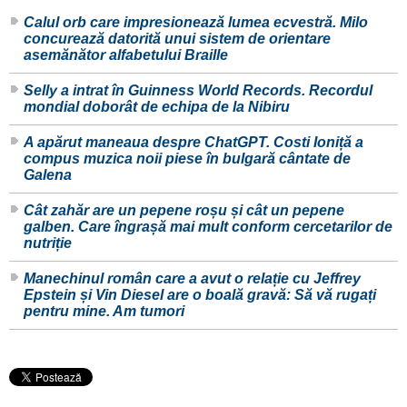
Calul orb care impresionează lumea ecvestră. Milo
concurează datorită unui sistem de orientare
asemănător alfabetului Braille
Selly a intrat în Guinness World Records. Recordul
mondial doborât de echipa de la Nibiru
A apărut maneaua despre ChatGPT. Costi Ioniță a
compus muzica noii piese în bulgară cântate de
Galena
Cât zahăr are un pepene roșu și cât un pepene
galben. Care îngrașă mai mult conform cercetarilor de
nutriție
Manechinul român care a avut o relație cu Jeffrey
Epstein și Vin Diesel are o boală gravă: Să vă rugați
pentru mine. Am tumori