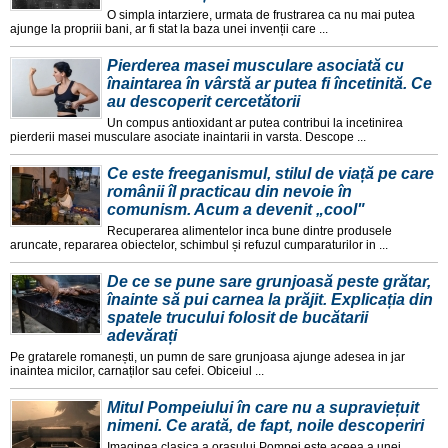
O simpla intarziere, urmata de frustrarea ca nu mai putea
ajunge la propriii bani, ar fi stat la baza unei invenții care ...
Pierderea masei musculare asociată cu
înaintarea în vârstă ar putea fi încetinită. Ce
au descoperit cercetătorii
Un compus antioxidant ar putea contribui la incetinirea
pierderii masei musculare asociate inaintarii in varsta. Descope ...
Ce este freeganismul, stilul de viață pe care
românii îl practicau din nevoie în
comunism. Acum a devenit „cool"
Recuperarea alimentelor inca bune dintre produsele
aruncate, repararea obiectelor, schimbul și refuzul cumparaturilor in ...
De ce se pune sare grunjoasă peste grătar,
înainte să pui carnea la prăjit. Explicația din
spatele trucului folosit de bucătarii
adevărați
Pe gratarele romanești, un pumn de sare grunjoasa ajunge adesea in jar
inaintea micilor, carnaților sau cefei. Obiceiul ...
Mitul Pompeiului în care nu a supraviețuit
nimeni. Ce arată, de fapt, noile descoperiri
Imaginea clasica a orașului Pompei este aceea a unei