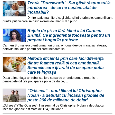
Teoria "Dunsworth": S-a găsit răspunsul la
întrebarea - de ce ne naștem atât de
incapabili?
Dintre toate mamiferele, și chiar și intre primate, oamenii sunt
printre puținii care se nasc extrem de imaturi din punc ...
Rețeta de pizza fără făină a lui Carmen
Brumă. Ce ingrediente folosește pentru un
preparat bogat în proteine
Carmen Bruma le-a oferit urmaritorilor sai o noua idee de masa sanatoasa,
potrivita mai ales pentru cei care incearca sa ...
Metoda eficientă prin care faci diferența
dintre foamea reală și cea emoțională.
Semnele care îți arată de ce apare pofta
care te îngrașă
Daca alimentația ar trebui sa fie o sursa de energie pentru organism, in
perioadele dificile pot aparea pofte de dulce, ...
"Odiseea" - noul film al lui Christopher
Nolan - a debutat cu încasări globale de
peste 260 de milioane de dolari
„Odiseea" (The Odyssey), film semnat de Christopher Nolan a debutat cu
incasari globale estimate de 124,5 milioane ...