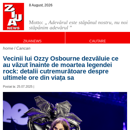
8 August, 2026
Motto: „
Adevărul este stăpânul nostru, nu noi
stăpânim adevărul
”
ZIUANEWS
CAUTARE
home
Cancan
Vecinii lui Ozzy Osbourne dezvăluie ce
au văzut înainte de moartea legendei
rock: detalii cutremurătoare despre
ultimele ore din viața sa
Postat la: 25.07.2025 |