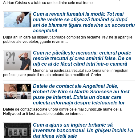
Adrian Cristea s-a iubit cu unele dintre cele mai frumo ...
Cum a revenit fumatul la modă: Tot mai
multe vedete se afișează fumând și după
ani de blamare țigara redevine un accesoriu
acceptabil
Dupa ani in care au disparut aproape complet din reclame, reviste și aparițiile
publice ale vedetelor, țigarile revin in ...
Cum ne păcălește memoria: creierul poate
rescrie trecutul și crea amintiri false. De ce
uiți ce ai de făcut când intri într-o cameră
Memoria nu pastreaza trecutul sub forma unei inregistrari
perfecte, care poate fi redata oricand fara modificari. Creier ...
Datele de contact ale Angelinei Jolie,
Robert De Niro și Martin Scorsese au fost
puse pe internet. Exista un dosar care
colecta informații despre telefoanele lor
Datele de contact asociate unora dintre cele mai cunoscute nume de la
Hollywood ar fi fost accesibile public pe internet ...
Cum a ajuns un inginer britanic să
inventeze bancomatul. Un ghișeu închis i-a
dat ideea vieții sale