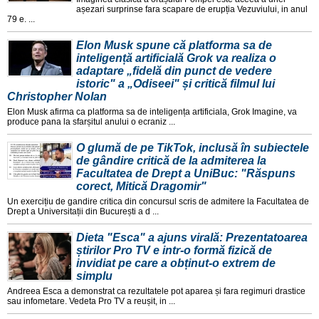
așezari surprinse fara scapare de erupția Vezuviului, in anul
79 e. ...
Elon Musk spune că platforma sa de
inteligență artificială Grok va realiza o
adaptare „fidelă din punct de vedere
istoric" a „Odiseei" și critică filmul lui
Christopher Nolan
Elon Musk afirma ca platforma sa de inteligența artificiala, Grok Imagine, va
produce pana la sfarșitul anului o ecraniz ...
O glumă de pe TikTok, inclusă în subiectele
de gândire critică de la admiterea la
Facultatea de Drept a UniBuc: "Răspuns
corect, Mitică Dragomir"
Un exercițiu de gandire critica din concursul scris de admitere la Facultatea de
Drept a Universitații din București a d ...
Dieta "Esca" a ajuns virală: Prezentatoarea
știrilor Pro TV e intr-o formă fizică de
invidiat pe care a obținut-o extrem de
simplu
Andreea Esca a demonstrat ca rezultatele pot aparea și fara regimuri drastice
sau infometare. Vedeta Pro TV a reușit, in ...