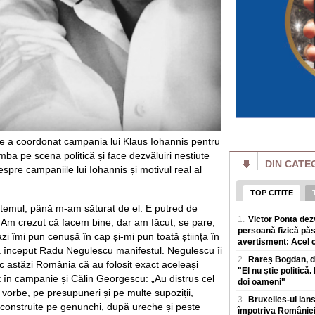
și cresc prețurile. P
Încă un motiv de în
primele virusuri s
extinția speciei 
Oamenii de știința 
data inteligența ar
in natura, o realiza
Calul orb care im
concurează datori
alfabetului Braille
Un cal care și-a pi
e a coordonat campania lui Klaus Iohannis pentru
la competiții ecves
ba pe scena politică și face dezvăluiri neștiute
care concureaza i
DIN CATE
pre campaniile lui Iohannis și motivul real al
Elon Musk vrea să
ce companie a ales 
TOP CITITE
SpaceX a decis sa c
stemul, până m-am săturat de el. E putred de
inteligența artifici
1.
Victor Ponta dez
t. Am crezut că facem bine, dar am făcut, se pare,
iar planul nu se op
persoană fizică păs
azi îmi pun cenușă în cap și-mi pun toată știința în
avertisment: Acel ci
i-a început Radu Negulescu manifestul. Negulescu îi
Inteligența artifi
2.
Rareș Bogdan, de
avertizează: "Agenț
 astăzi România că au folosit exact aceleași
ei"
"El nu știe politică.
sit în campanie și Călin Georgescu: „Au distrus cel
doi oameni"
Experții in securit
 vorbe, pe presupuneri și pe multe supoziții,
accelerata a inteli
3.
Bruxelles-ul lan
 construite pe genunchi, după ureche și peste
autoritaților de a o 
împotriva României,