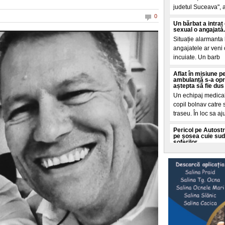
judetul Suceava", a 
0
Un bărbat a intrat
sexual o angajată. 
Situație alarmanta l
angajatele ar veni c
incuiate. Un barb
Aflat în misiune p
ambulanță s-a opr
aștepta să fie dus 
Un echipaj medical 
copil bolnav catre 
traseu. În loc sa a
Pericol pe Autostr
pe șosea cuie sud
șoferilor
Compania Naționala
(CNAIR) atrage aten
pe Autostrada Soar
Prețurile globale a
din ultimii trei an
al conflictelor
Indicele ONU arata
timp ce conflictele