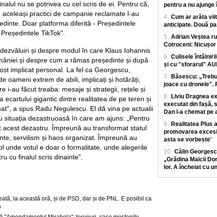
nalul nu se potrivea cu cel scris de ei. Pentru că,
pentru a nu ajunge î
, aceleași practici de campanie reclamate l-au
4.
Cum ar arăta viit
edinte. Doar platforma diferită - Președintele
anticipate. Două pa
Președintele TikTok".
5.
Adrian Veștea ru
Cotroceni: Nicușor 
ezvăluiri și despre modul în care Klaus Iohannis
6.
Culisele întâlniri
mâniei și despre cum a rămas președinte și după
și cu "sforarul" A
fost implicat personal. La fel ca Georgescu,
7.
Băsescu: „Trebui
 oameni extrem de abili, implicați și hotărâți,
joace cu dronele". F
re i-au făcut treaba: mesaje și strategii, rețele și
8.
Liviu Dragnea exp
ecartului gigantic dintre realitatea de pe teren și
executat din fașă, 
nat", a spus Radu Negulescu. El dă vina pe actualii
Dan l-a chemat pe a
ru situația dezastruoasă în care am ajuns: „Pentru
9.
Realitatea Plus
 acest dezastru. Împreună au transformat statul
promovarea excesiv
nte, servilism și haos organizat. Împreună au
asta se vorbește'
l unde votul e doar o formalitate, unde alegerile
10.
Călin Georgesc
u cu finalul scris dinainte".
„Grădina Maicii Dom
lor. A încheiat cu u
tă, la această oră, și de PSD, dar și de PNL. E posibil ca
s
 "Amendamentul Mirabela": terenuri, case moștenite,