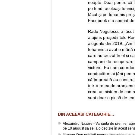
noapte. Doar pentru că fi
pe fond, aceleași tehnici
făcut și pe Iohannis preș
Facebook s-a speriat de 
Radu Negulescu a făcut d
a ajuns președintele Ro
alegerile din 2019. „Am 
Iohannis a avut o mână de
care au crezut în el și ca
campanii de recuperare a 
victorie. Eu i-am coordo
conducători ai țării pent
că împreună au construit
într-o rețea de aranjame
creat un sistem de contro
sunt doar o piesă de teatr
DIN ACEEASI CATEGORIE...
Alexandru Nazare - Varianta de premier agrea
pe 10 august sa se ia o decizie în acest sen
Nicușor Dan publică averea concubinei după