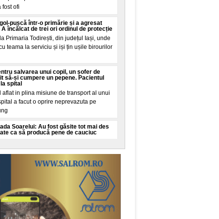
fost ofi
 gol-pușcă într-o primărie și a agresat
A încălcat de trei ori ordinul de protecție
a Primaria Todirești, din județul Iași, unde
u teama la serviciu și iși țin ușile birourilor
entru salvarea unui copil, un șofer de
it să-și cumpere un pepene. Pacientul
la spital
aflat in plina misiune de transport al unui
spital a facut o oprire neprevazuta pe
jung
ada Soarelui: Au fost găsite tot mai des
ate ca să producă pene de cauciuc
 de Administrare a Infrastructurii Rutiere
ția asupra unui pericol tot mai des intalnit
elui (A
le alimentelor ating cel mai ridicat nivel
i și jumătate, pe fondul căldurii extreme și
 ca vremea afecteaza producția de grau, in
 din Ucraina și Iran influențeaza exporturile