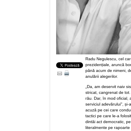
Radu Negulescu, cel car
prezidențiale, aruncă bom
până acum de nimeni, des
anulării alegerilor.
„Da, am deservit naiv si
stricat, cangrenat de to
rău. Dar, în mod oficial, 
serviciul adevărului", ș
acuză pe cei care conduc
tactici pe care le-a folo
dintâi act democratic, pe
literalmente pe rapoarte