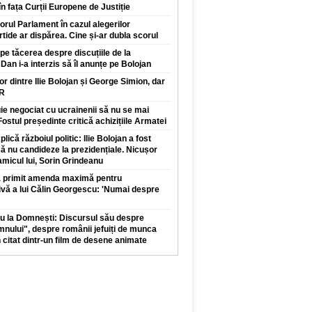
n fața Curții Europene de Justiție
orul Parlament în cazul alegerilor
rtide ar dispărea. Cine și-ar dubla scorul
pe tăcerea despre discuțiile de la
Dan i-a interzis să îl anunțe pe Bolojan
lor dintre Ilie Bolojan și George Simion, dar
UR
e negociat cu ucrainenii să nu se mai
ostul președinte critică achizițiile Armatei
lică războiul politic: Ilie Bolojan a fost
să nu candideze la prezidențiale. Nicușor
micul lui, Sorin Grindeanu
 a primit amenda maximă pentru
ă a lui Călin Georgescu: 'Numai despre
u la Domnești: Discursul său despre
nului", despre românii jefuiți de munca
n citat dintr-un film de desene animate