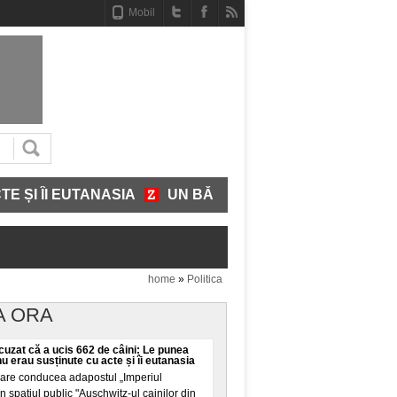
Mobil
I EUTANASIA
UN BĂRBAT A INTRAT GOL-PUȘCĂ ÎNTR
home
»
Politica
A ORA
cuzat că a ucis 662 de câini: Le punea
u erau susținute cu acte și îi eutanasia
care conducea adapostul „Imperiul
n spatiul public "Auschwitz-ul cainilor din