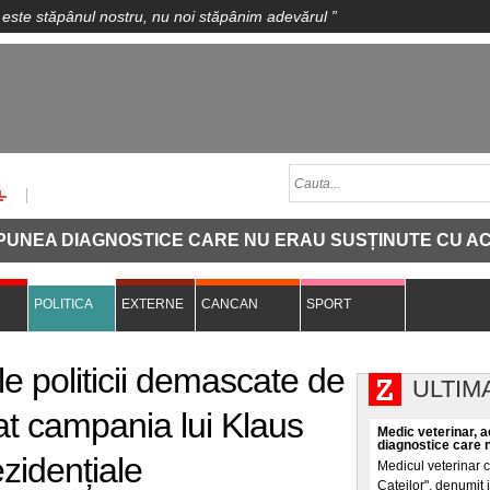
 este stăpânul nostru, nu noi stăpânim adevărul
”
A DIAGNOSTICE CARE NU ERAU SUSȚINUTE CU ACTE ȘI Î
POLITICA
EXTERNE
CANCAN
SPORT
le politicii demascate de
ULTIM
at campania lui Klaus
Medic veterinar, a
diagnostice care n
zidențiale
Medicul veterinar 
Cateilor", denumit i