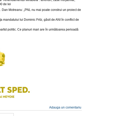
0 de lei
. Dan Motreanu: „PNL nu mai poate construi un proiect de
ța mandatului lui Dominic Fritz, găsit de ANI în conflict de
partid politic. Ce planuri mari are în următoarea perioadă
Adauga un comentariu