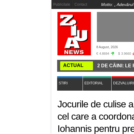
Motto: „
Adevărul
Publicitate
Contact
8 August, 2026
€
4.8694
$
3.9660
ACTUAL
VETERINAR, ACUZAT CĂ A UCIS 662 DE CÂINI: LE PUNE
STIRI
EDITORIAL
DEZVALUIRI
Jocurile de culise a
cel care a coordon
Iohannis pentru pre