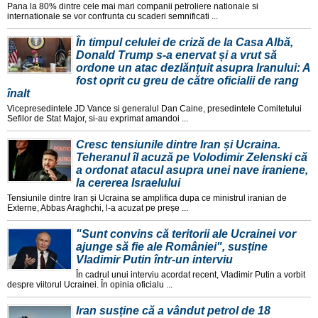
Pana la 80% dintre cele mai mari companii petroliere nationale si
internationale se vor confrunta cu scaderi semnificati ...
În timpul celulei de criză de la Casa Albă,
Donald Trump s-a enervat și a vrut să
ordone un atac dezlănțuit asupra Iranului: A
fost oprit cu greu de către oficialii de rang
înalt
Vicepresedintele JD Vance si generalul Dan Caine, presedintele Comitetului
Sefilor de Stat Major, si-au exprimat amandoi ...
Cresc tensiunile dintre Iran și Ucraina.
Teheranul îl acuză pe Volodimir Zelenski că
a ordonat atacul asupra unei nave iraniene,
la cererea Israelului
Tensiunile dintre Iran și Ucraina se amplifica dupa ce ministrul iranian de
Externe, Abbas Araghchi, l-a acuzat pe preșe ...
"Sunt convins că teritorii ale Ucrainei vor
ajunge să fie ale României", susține
Vladimir Putin într-un interviu
În cadrul unui interviu acordat recent, Vladimir Putin a vorbit
despre viitorul Ucrainei. În opinia oficialu ...
Iran susține că a vândut petrol de 18