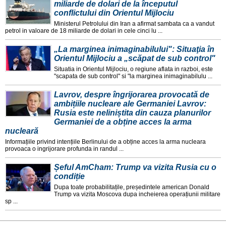
miliarde de dolari de la începutul
conflictului din Orientul Mijlociu
Ministerul Petrolului din Iran a afirmat sambata ca a vandut
petrol in valoare de 18 miliarde de dolari in cele cinci lu ...
„La marginea inimaginabilului": Situaţia în
Orientul Mijlociu a „scăpat de sub control"
Situatia in Orientul Mijlociu, o regiune aflata in razboi, este
"scapata de sub control" si "la marginea inimaginabilulu ...
Lavrov, despre îngrijorarea provocată de
ambițiile nucleare ale Germaniei Lavrov:
Rusia este neliniștita din cauza planurilor
Germaniei de a obține acces la arma
nucleară
Informațiile privind intențiile Berlinului de a obține acces la arma nucleara
provoaca o ingrijorare profunda in randul ...
Șeful AmCham: Trump va vizita Rusia cu o
condiție
Dupa toate probabilitațile, președintele american Donald
Trump va vizita Moscova dupa incheierea operațiunii militare
sp ...