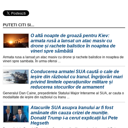
PUTETI CITI SI...
O altă noapte de groază pentru Kiev:
armata rusă a lansat un atac masiv cu
drone și rachete balistice în noaptea de
vineri spre sâmbătă
Armata rusa a lansat un atac masiv cu drone și rachete balistice in noaptea de
vineri spre sambata. În urma ofensi ...
Conducerea armatei SUA caută o cale de
ieșire din războiul cu Iranul. Îngrijorări mari
privind limitele operațiunilor militare și
reducerea stocurilor de armament
Generalul Dan Caine, președintele Statului Major Interarme al SUA, ar cauta o
modalitate de ieșire din razboiul cu Iranu ...
Atacurile SUA asupra Iranului ar fi fost
amânate din cauza crizei de muniție.
Donald Trump i-a cerut explicații lui Pete
Hegseth