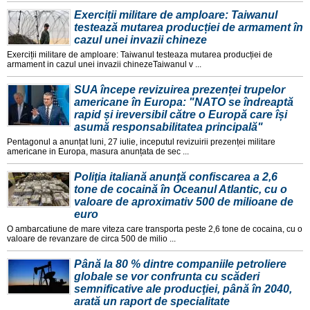
Exerciții militare de amploare: Taiwanul
testează mutarea producției de armament în
cazul unei invazii chineze
Exerciții militare de amploare: Taiwanul testeaza mutarea producției de
armament in cazul unei invazii chinezeTaiwanul v ...
SUA începe revizuirea prezenței trupelor
americane în Europa: "NATO se îndreaptă
rapid și ireversibil către o Europă care își
asumă responsabilitatea principală"
Pentagonul a anunțat luni, 27 iulie, inceputul revizuirii prezenței militare
americane in Europa, masura anunțata de sec ...
Poliţia italiană anunţă confiscarea a 2,6
tone de cocaină în Oceanul Atlantic, cu o
valoare de aproximativ 500 de milioane de
euro
O ambarcatiune de mare viteza care transporta peste 2,6 tone de cocaina, cu o
valoare de revanzare de circa 500 de milio ...
Până la 80 % dintre companiile petroliere
globale se vor confrunta cu scăderi
semnificative ale producţiei, până în 2040,
arată un raport de specialitate