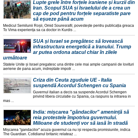
Lupte grele între forțele iraniene și kurzii din
Iran. Scopul SUA și Israelului de a crea un
cap de pod pentru forțele separatiste pare
să eșueze până acum
Medicul Semilunii Roșii, Omid Souresrafil, povestește pentru publicația greaca
To Vima experiența sa ca doctor in Kurdis ...
SUA și Israel se pregătesc să lovească
infrastructura energetică a Iranului. Trump
ar putea ordona atacul chiar în zilele
următoare
Statele Unite și Israel pregatesc una dintre cele mai ample campanii de lovituri
aeriene de pana acum, indreptate impotr ...
Criza din Ceuta zguduie UE - Italia
suspendă Acordul Schengen cu Spania
Guvernul italian a decis sa suspende Acordul Schengen
privind libera circulatie cu Spania, ca raspuns la intrarea in
mas ...
India: mișcarea "gândacilor" amenință să
reia protestele împotriva guvernului.
Milioane de studenți vor să iasă în stradă
Mișcarea "gandacilor" acuza guvernul ca nu iși respecta promisiunile, indica
The Guardian. Cotidianul britanic relateaz ...