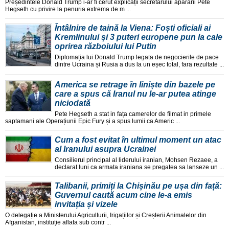
Președintele Donald Trump i-ar fi cerut explicații secretarului apararii Pete
Hegseth cu privire la penuria extrema de m ...
Întâlnire de taină la Viena: Foști oficiali ai
Kremlinului și 3 puteri europene pun la cale
oprirea războiului lui Putin
Diplomația lui Donald Trump legata de negocierile de pace
dintre Ucraina și Rusia a dus la un eșec total, fara rezultate ...
America se retrage în liniște din bazele pe
care a spus că Iranul nu le-ar putea atinge
niciodată
Pete Hegseth a stat in fața camerelor de filmat in primele
saptamani ale Operațiunii Epic Fury și a spus lumii ca Americ ...
Cum a fost evitat în ultimul moment un atac
al Iranului asupra Ucrainei
Consilierul principal al liderului iranian, Mohsen Rezaee, a
declarat luni ca armata iraniana se pregatea sa lanseze un ...
Talibanii, primiți la Chișinău pe ușa din față:
Guvernul caută acum cine le-a emis
invitația și vizele
O delegație a Ministerului Agriculturii, Irigațiilor și Creșterii Animalelor din
Afganistan, instituție aflata sub contr ...