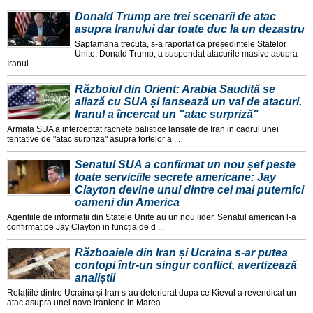
Donald Trump are trei scenarii de atac
asupra Iranului dar toate duc la un dezastru
Saptamana trecuta, s-a raportat ca președintele Statelor
Unite, Donald Trump, a suspendat atacurile masive asupra
Iranul ...
Războiul din Orient: Arabia Saudită se
aliază cu SUA și lansează un val de atacuri.
Iranul a încercat un "atac surpriză"
Armata SUA a interceptat rachete balistice lansate de Iran in cadrul unei
tentative de "atac surpriza" asupra fortelor a ...
Senatul SUA a confirmat un nou șef peste
toate serviciile secrete americane: Jay
Clayton devine unul dintre cei mai puternici
oameni din America
Agențiile de informații din Statele Unite au un nou lider. Senatul american l-a
confirmat pe Jay Clayton in funcția de d ...
Războaiele din Iran și Ucraina s-ar putea
contopi într-un singur conflict, avertizează
analiștii
Relațiile dintre Ucraina și Iran s-au deteriorat dupa ce Kievul a revendicat un
atac asupra unei nave iraniene in Marea ...