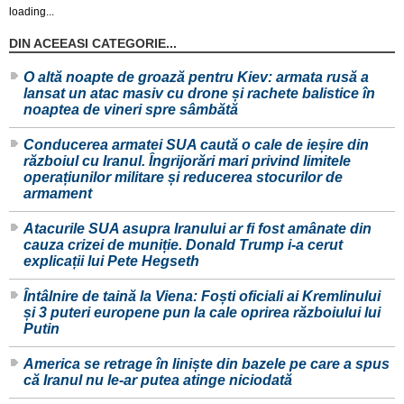
loading...
DIN ACEEASI CATEGORIE...
O altă noapte de groază pentru Kiev: armata rusă a
lansat un atac masiv cu drone și rachete balistice în
noaptea de vineri spre sâmbătă
Conducerea armatei SUA caută o cale de ieșire din
războiul cu Iranul. Îngrijorări mari privind limitele
operațiunilor militare și reducerea stocurilor de
armament
Atacurile SUA asupra Iranului ar fi fost amânate din
cauza crizei de muniție. Donald Trump i-a cerut
explicații lui Pete Hegseth
Întâlnire de taină la Viena: Foști oficiali ai Kremlinului
și 3 puteri europene pun la cale oprirea războiului lui
Putin
America se retrage în liniște din bazele pe care a spus
că Iranul nu le-ar putea atinge niciodată