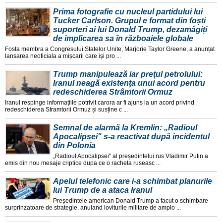
Prima fotografie cu nucleul partidului lui
Tucker Carlson. Grupul e format din foști
suporteri ai lui Donald Trump, dezamăgiți
de implicarea sa în războaiele globale
Fosta membra a Congresului Statelor Unite, Marjorie Taylor Greene, a anunțat
lansarea neoficiala a mișcarii care iși pro ...
Trump manipulează iar prețul petrolului:
Iranul neagă existența unui acord pentru
redeschiderea Strâmtorii Ormuz
Iranul respinge informațiile potrivit carora ar fi ajuns la un acord privind
redeschiderea Stramtorii Ormuz și susține c ...
Semnal de alarmă la Kremlin: „Radioul
Apocalipsei" s-a reactivat după incidentul
din Polonia
„Radioul Apocalipsei" al președintelui rus Vladimir Putin a
emis din nou mesaje criptice dupa ce o racheta ruseasc ...
Apelul telefonic care i-a schimbat planurile
lui Trump de a ataca Iranul
Președintele american Donald Trump a facut o schimbare
surprinzatoare de strategie, anuland loviturile militare de amplo ...