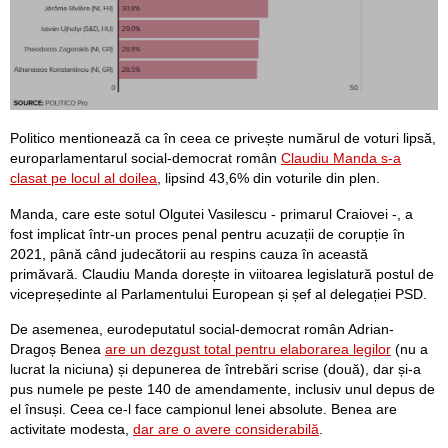
Politico mentionează ca în ceea ce privește numărul de voturi lipsă,
europarlamentarul social-democrat român
Claudiu Manda s-a
clasat pe locul al doilea
, lipsind 43,6% din voturile din plen.
Manda, care este sotul Olgutei Vasilescu - primarul Craiovei -, a
fost implicat într-un proces penal pentru acuzații de corupție în
2021, până când judecătorii au respins cauza în această
primăvară. Claudiu Manda dorește in viitoarea legislatură postul de
vicepreședinte al Parlamentului European și șef al delegației PSD.
De asemenea, eurodeputatul social-democrat român Adrian-
Dragoș Benea
are un dezgust total pentru elaborarea legilor
(nu a
lucrat la niciuna) și depunerea de întrebări scrise (două), dar și-a
pus numele pe peste 140 de amendamente, inclusiv unul depus de
el însuși. Ceea ce-l face campionul lenei absolute. Benea are
activitate modesta,
dar are o avere considerabilă
.