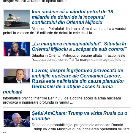
despre viitorul Ucrainei. În opinia oficialu ...
Iran susține că a vândut petrol de 18
miliarde de dolari de la începutul
conflictului din Orientul Mijlociu
Ministerul Petrolului din Iran a afirmat sambata ca a vandut
petrol in valoare de 18 miliarde de dolari in cele cinci lu ...
„La marginea inimaginabilului": Situaţia în
Orientul Mijlociu a „scăpat de sub control"
Situatia in Orientul Mijlociu, o regiune aflata in razboi, este
"scapata de sub control" si "la marginea inimaginabilulu ...
Lavrov, despre îngrijorarea provocată de
ambițiile nucleare ale Germaniei Lavrov:
Rusia este neliniștita din cauza planurilor
Germaniei de a obține acces la arma
nucleară
Informațiile privind intențiile Berlinului de a obține acces la arma nucleara
provoaca o ingrijorare profunda in randul ...
Șeful AmCham: Trump va vizita Rusia cu o
condiție
Dupa toate probabilitațile, președintele american Donald
Trump va vizita Moscova dupa incheierea operațiunii militare