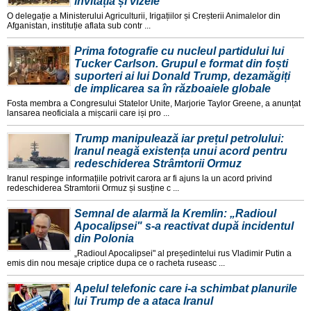
invitația și vizele
O delegație a Ministerului Agriculturii, Irigațiilor și Creșterii Animalelor din
Afganistan, instituție aflata sub contr ...
Prima fotografie cu nucleul partidului lui
Tucker Carlson. Grupul e format din foști
suporteri ai lui Donald Trump, dezamăgiți
de implicarea sa în războaiele globale
Fosta membra a Congresului Statelor Unite, Marjorie Taylor Greene, a anunțat
lansarea neoficiala a mișcarii care iși pro ...
Trump manipulează iar prețul petrolului:
Iranul neagă existența unui acord pentru
redeschiderea Strâmtorii Ormuz
Iranul respinge informațiile potrivit carora ar fi ajuns la un acord privind
redeschiderea Stramtorii Ormuz și susține c ...
Semnal de alarmă la Kremlin: „Radioul
Apocalipsei" s-a reactivat după incidentul
din Polonia
„Radioul Apocalipsei" al președintelui rus Vladimir Putin a
emis din nou mesaje criptice dupa ce o racheta ruseasc ...
Apelul telefonic care i-a schimbat planurile
lui Trump de a ataca Iranul