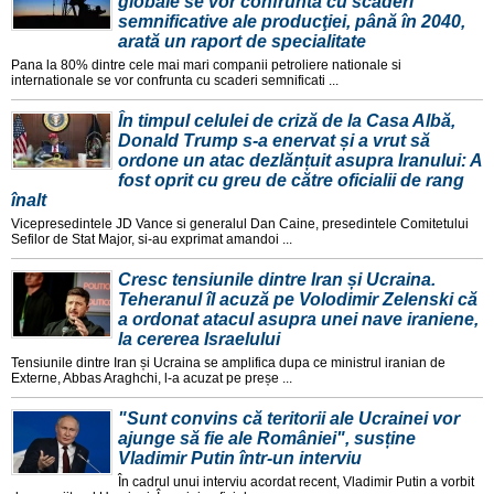
globale se vor confrunta cu scăderi
semnificative ale producţiei, până în 2040,
arată un raport de specialitate
Pana la 80% dintre cele mai mari companii petroliere nationale si
internationale se vor confrunta cu scaderi semnificati ...
În timpul celulei de criză de la Casa Albă,
Donald Trump s-a enervat și a vrut să
ordone un atac dezlănțuit asupra Iranului: A
fost oprit cu greu de către oficialii de rang
înalt
Vicepresedintele JD Vance si generalul Dan Caine, presedintele Comitetului
Sefilor de Stat Major, si-au exprimat amandoi ...
Cresc tensiunile dintre Iran și Ucraina.
Teheranul îl acuză pe Volodimir Zelenski că
a ordonat atacul asupra unei nave iraniene,
la cererea Israelului
Tensiunile dintre Iran și Ucraina se amplifica dupa ce ministrul iranian de
Externe, Abbas Araghchi, l-a acuzat pe preșe ...
"Sunt convins că teritorii ale Ucrainei vor
ajunge să fie ale României", susține
Vladimir Putin într-un interviu
În cadrul unui interviu acordat recent, Vladimir Putin a vorbit