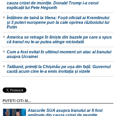
cauza crizei de muniție. Donald Trump i-a cerut
explicații lui Pete Hegseth
Întâlnire de taină la Viena: Foști oficiali ai Kremlinului
și 3 puteri europene pun la cale oprirea războiului lui
Putin
America se retrage în liniște din bazele pe care a spus
că Iranul nu le-ar putea atinge niciodată
Cum a fost evitat în ultimul moment un atac al Iranului
asupra Ucrainei
Talibanii, primiți la Chișinău pe ușa din față: Guvernul
caută acum cine le-a emis invitația și vizele
PUTETI CITI SI...
Atacurile SUA asupra Iranului ar fi fost
amânate din cauza crizei de muniție.