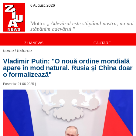
6 August, 2026
Motto: „
Adevărul este stăpânul nostru, nu noi
stăpânim adevărul
”
ZIUANEWS
CAUTARE
home
Externe
Vladimir Putin: "O nouă ordine mondială
apare în mod natural. Rusia și China doar
o formalizează"
Postat la: 21.06.2025 |