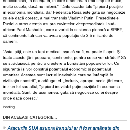
neocolonială, în esența ei, în care omenirea a trăit timp de multe,
multe secole, dacă nu milenii." Țările occidentale își pierd pozițiile
în economia mondială, dar Federația Rusă este gata să negocieze
cu ele dacă doresc, a mai transmis Vladimir Putin. Președintele
Rusiei a atras atenția asupra cuvintelor vicepreședintelui sud-
african Paul Mashatile, care a vorbit la sesiunea plenară a SPIEF,
că continentul african va avea o populație de 2,5 miliarde de
oameni.
"Asta, știți, este un fapt medical, așa că va fi, nu poate fi oprit. Și
toate aceste țări, popoare, continente, pentru ce se vor strădui? Să
se străduiască pentru o creștere a bunăstării popoarelor lor. Cu
siguranță își vor construi potențialul economic și potențialul
umanitar. Acestea sunt lucruri inevitabile care se întâmplă în
civilizația noastră", a adăugat el. „Inclusiv, apropo, acele țări care,
într-un fel sau altul, își pierd inevitabil puțin pozițiile în economia
mondială. Sunt, de asemenea, gata să negocieze cu ei despre
orice dacă doresc."
loading...
DIN ACEEASI CATEGORIE...
Atacurile SUA asupra Iranului ar fi fost amânate din