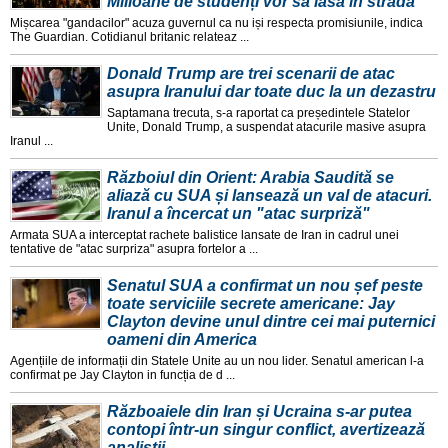
Milioane de studenți vor să iasă în stradă
Mișcarea "gandacilor" acuza guvernul ca nu iși respecta promisiunile, indica
The Guardian. Cotidianul britanic relateaz ...
Donald Trump are trei scenarii de atac
asupra Iranului dar toate duc la un dezastru
Saptamana trecuta, s-a raportat ca președintele Statelor
Unite, Donald Trump, a suspendat atacurile masive asupra
Iranul ...
Războiul din Orient: Arabia Saudită se
aliază cu SUA și lansează un val de atacuri.
Iranul a încercat un "atac surpriză"
Armata SUA a interceptat rachete balistice lansate de Iran in cadrul unei
tentative de "atac surpriza" asupra fortelor a ...
Senatul SUA a confirmat un nou șef peste
toate serviciile secrete americane: Jay
Clayton devine unul dintre cei mai puternici
oameni din America
Agențiile de informații din Statele Unite au un nou lider. Senatul american l-a
confirmat pe Jay Clayton in funcția de d ...
Războaiele din Iran și Ucraina s-ar putea
contopi într-un singur conflict, avertizează
analiștii