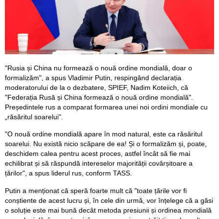
"Rusia și China nu formează o nouă ordine mondială, doar o
formalizăm", a spus Vladimir Putin, respingând declarația
moderatorului de la o dezbatere, SPIEF, Nadim Koteiich, că
"Federația Rusă și China formează o nouă ordine mondială".
Președintele rus a comparat formarea unei noi ordini mondiale cu
„răsăritul soarelui".
"O nouă ordine mondială apare în mod natural, este ca răsăritul
soarelui. Nu există nicio scăpare de ea! Și o formalizăm și, poate,
deschidem calea pentru acest proces, astfel încât să fie mai
echilibrat și să răspundă intereselor majorității covârșitoare a
țărilor", a spus liderul rus, conform TASS.
Putin a menționat că speră foarte mult că "toate țările vor fi
conștiente de acest lucru și, în cele din urmă, vor înțelege că a găsi
o soluție este mai bună decât metoda presiunii și ordinea mondială