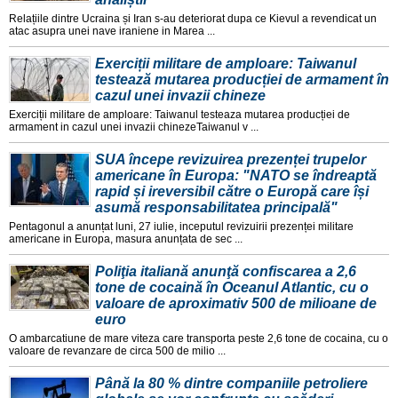
Relațiile dintre Ucraina și Iran s-au deteriorat dupa ce Kievul a revendicat un
atac asupra unei nave iraniene in Marea ...
Exerciții militare de amploare: Taiwanul
testează mutarea producției de armament în
cazul unei invazii chineze
Exerciții militare de amploare: Taiwanul testeaza mutarea producției de
armament in cazul unei invazii chinezeTaiwanul v ...
SUA începe revizuirea prezenței trupelor
americane în Europa: "NATO se îndreaptă
rapid și ireversibil către o Europă care își
asumă responsabilitatea principală"
Pentagonul a anunțat luni, 27 iulie, inceputul revizuirii prezenței militare
americane in Europa, masura anunțata de sec ...
Poliţia italiană anunţă confiscarea a 2,6
tone de cocaină în Oceanul Atlantic, cu o
valoare de aproximativ 500 de milioane de
euro
O ambarcatiune de mare viteza care transporta peste 2,6 tone de cocaina, cu o
valoare de revanzare de circa 500 de milio ...
Până la 80 % dintre companiile petroliere