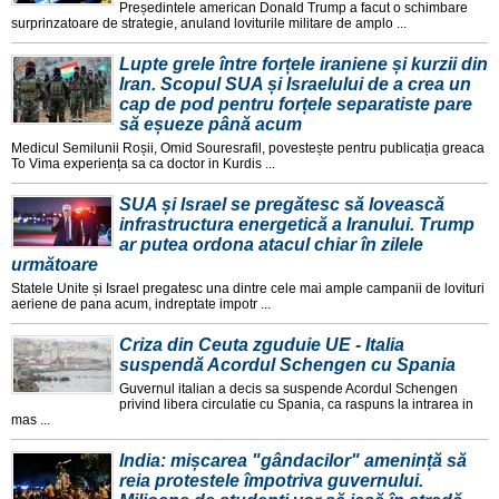
Președintele american Donald Trump a facut o schimbare
surprinzatoare de strategie, anuland loviturile militare de amplo ...
Lupte grele între forțele iraniene și kurzii din
Iran. Scopul SUA și Israelului de a crea un
cap de pod pentru forțele separatiste pare
să eșueze până acum
Medicul Semilunii Roșii, Omid Souresrafil, povestește pentru publicația greaca
To Vima experiența sa ca doctor in Kurdis ...
SUA și Israel se pregătesc să lovească
infrastructura energetică a Iranului. Trump
ar putea ordona atacul chiar în zilele
următoare
Statele Unite și Israel pregatesc una dintre cele mai ample campanii de lovituri
aeriene de pana acum, indreptate impotr ...
Criza din Ceuta zguduie UE - Italia
suspendă Acordul Schengen cu Spania
Guvernul italian a decis sa suspende Acordul Schengen
privind libera circulatie cu Spania, ca raspuns la intrarea in
mas ...
India: mișcarea "gândacilor" amenință să
reia protestele împotriva guvernului.