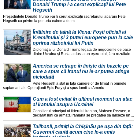
Donald Trump i-a cerut explicații lui Pete
Hegseth
Președintele Donald Trump i-ar fi cerut explicații secretarului apararii Pete
Hegseth cu privire la penuria extrema de m ...
Întâlnire de taină la Viena: Foști oficiali ai
Kremlinului și 3 puteri europene pun la cale
oprirea războiului lui Putin
Diplomația lui Donald Trump legata de negocierile de pace
dintre Ucraina și Rusia a dus la un eșec total, fara rezultate ...
America se retrage în liniște din bazele pe
care a spus că Iranul nu le-ar putea atinge
niciodată
Pete Hegseth a stat in fața camerelor de filmat in primele
saptamani ale Operațiunii Epic Fury și a spus lumii ca Americ ...
Cum a fost evitat în ultimul moment un atac
al Iranului asupra Ucrainei
Consilierul principal al liderului iranian, Mohsen Rezaee, a
declarat luni ca armata iraniana se pregatea sa lanseze un ...
Talibanii, primiți la Chișinău pe ușa din față:
Guvernul caută acum cine le-a emis