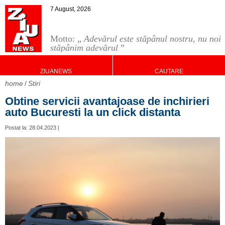
7 August, 2026
Motto: „
Adevărul este stăpânul nostru, nu noi
stăpânim adevărul
”
ZIUANEWS
CAUTARE
home
Stiri
Obtine servicii avantajoase de inchirieri
auto Bucuresti la un click distanta
Postat la: 28.04.2023 |