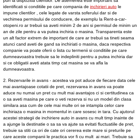
pun la dispozitia clientilor. De asemenea este important sa
identificati si conditiile pe care compania de
inchirieri auto
le
impune clientilor , cele legate de varsta soferului dar si de
vechimea permisului de conducere, de exemplu la Rent-a-car-
otopeni.ro ar trebuii sa aveti minim 2 de ani si permisul de minim un
an de zile pentru a va putea inchiria o masina. Transparenta este
un alt factor extrem de important de care ar trebuii sa tineti seama
atunci cand aveti de gand sa inchiriati o masina, daca respectiva
companie va poate oferii o lista cu termenii si conditiile pe care
dumneavoastra trebuie sa le indepliniti pentru a putea inchiria dar
si ce obligatii aveti atata timp cat masina se va afla la
dumneavoastra.
2. Rezervarile in avans - acestea va pot aduce de fiecare data cele
mai avantajoase cotatii de pret, rezervarea in avans va poate
aduce nu numai un pret cu mult mai avantajos ci si certitudinea ca
o sa aveti masina pe care o veti rezerva si nu un model din clasa
similara asa cum de cele mai multe ori se intampla celor care
inchiriaza o masina in momentul in care sosesc in tara. Cu ajutorul
acestei strategii de inchiriere auto in avans cu mult timp inainte de
a ajunge la destinatie o sa sa va ajute sa evitati fluctuatiile de pret,
trebuie sa stiti ca ori de cate ori cererea este mare si preturile pe
care aceste companii le practica vor fi cu mult ai mari. Trebuie sa