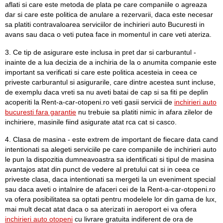
aflati si care este metoda de plata pe care companiile o agreaza
dar si care este politica de anulare a rezervarii, daca este necesar
sa platiti contravaloarea serviciilor de inchirieri auto Bucuresti in
avans sau daca o veti putea face in momentul in care veti ateriza.
3. Ce tip de asigurare este inclusa in pret dar si carburantul -
inainte de a lua decizia de a inchiria de la o anumita companie este
important sa verificati si care este politica acesteia in ceea ce
priveste carburantul si asigurarile, care dintre acestea sunt incluse,
de exemplu daca vreti sa nu aveti batai de cap si sa fiti pe deplin
acoperiti la Rent-a-car-otopeni.ro veti gasii servicii de
inchirieri auto
bucuresti fara garantie
nu trebuie sa platiti nimic in afara zilelor de
inchiriere, masinile fiind asigurate atat rca cat si casco.
4. Clasa de masina - este extrem de important de fiecare data cand
intentionati sa alegeti serviciile pe care companiile de inchirieri auto
le pun la dispozitia dumneavoastra sa identificati si tipul de masina
avantajos atat din punct de vedere al pretului cat si in ceea ce
priveste clasa, daca intentionati sa mergeti la un eveniment special
sau daca aveti o intalnire de afaceri cei de la Rent-a-car-otopeni.ro
va ofera posibilitatea sa optati pentru modelele lor din gama de lux,
mai mult decat atat daca o sa aterizati in aeroport ei va ofera
inchirieri auto otopeni
cu livrare gratuita indiferent de ora de