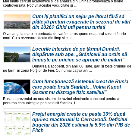
Mai multe cercuri academice și de analiza din China promoveaza o teorie
controversata. Potrivit acestor voci, citate și ...
Cum îți planifici un sejur pe litoral fără să
plătești prețuri exagerate în sezonul de vârf
din 2026? Ghid util pentru turiști
O vacanța la mare in perioada de varf nu presupune neaparat costuri foarte
mari. Cu o rezervare facuta din timp și cu o ...
Locurile interzise de pe țărmul Dunării,
dispărute sub ape. „Grănicerii au ordin să
împuște pe oricine se apropie de maluri"
Dunarea a acoperit, din anii '60, sate, gari și foste drumuri de
pe țarm, in zona Porților de Fier. Cu numai cațiva ani ...
Cum funcționează sistemul creat de Rusia
care poate bruia Starlink. „Volna Kupol
Garant nu distruge fizic satelitul"
Rusia a prezentat un nou sistem de razboi electronic conceput pentru a
perturba comunicațiile prin sateliții Starlink, i ...
Prețul energiei crește cu peste 30% după
oprirea reactorului la Cernavodă. Deficitul
bugetar din 2026 estimat la 5.9% din PIB de
Fitch