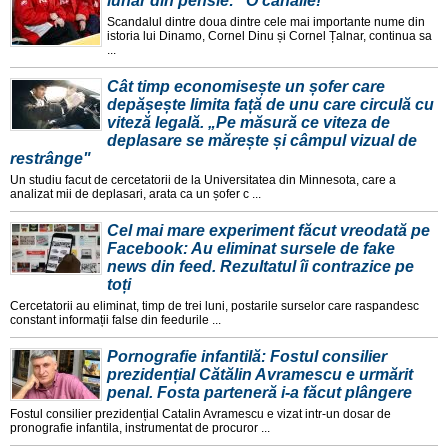
lunar din pensie: "O canalie!"
Scandalul dintre doua dintre cele mai importante nume din
istoria lui Dinamo, Cornel Dinu și Cornel Țalnar, continua sa
...
Cât timp economisește un șofer care
depășește limita față de unu care circulă cu
viteză legală. „Pe măsură ce viteza de
deplasare se mărește și câmpul vizual de
restrânge"
Un studiu facut de cercetatorii de la Universitatea din Minnesota, care a
analizat mii de deplasari, arata ca un șofer c ...
Cel mai mare experiment făcut vreodată pe
Facebook: Au eliminat sursele de fake
news din feed. Rezultatul îi contrazice pe
toți
Cercetatorii au eliminat, timp de trei luni, postarile surselor care raspandesc
constant informații false din feedurile ...
Pornografie infantilă: Fostul consilier
prezidențial Cătălin Avramescu e urmărit
penal. Fosta parteneră i-a făcut plângere
Fostul consilier prezidențial Catalin Avramescu e vizat intr-un dosar de
pronografie infantila, instrumentat de procuror ...