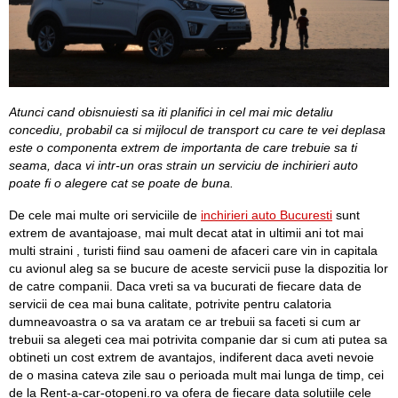
Atunci cand obisnuiesti sa iti planifici in cel mai mic detaliu
concediu, probabil ca si mijlocul de transport cu care te vei deplasa
este o componenta extrem de importanta de care trebuie sa ti
seama, daca vi intr-un oras strain un serviciu de inchirieri auto
poate fi o alegere cat se poate de buna.
De cele mai multe ori serviciile de
inchirieri auto Bucuresti
sunt
extrem de avantajoase, mai mult decat atat in ultimii ani tot mai
multi straini , turisti fiind sau oameni de afaceri care vin in capitala
cu avionul aleg sa se bucure de aceste servicii puse la dispozitia lor
de catre companii. Daca vreti sa va bucurati de fiecare data de
servicii de cea mai buna calitate, potrivite pentru calatoria
dumneavoastra o sa va aratam ce ar trebuii sa faceti si cum ar
trebuii sa alegeti cea mai potrivita companie dar si cum ati putea sa
obtineti un cost extrem de avantajos, indiferent daca aveti nevoie
de o masina cateva zile sau o perioada mult mai lunga de timp, cei
de la Rent-a-car-otopeni.ro va ofera de fiecare data solutiile cele