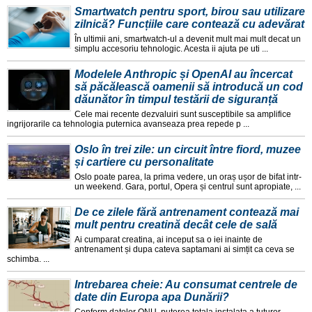
Smartwatch pentru sport, birou sau utilizare
zilnică? Funcțiile care contează cu adevărat
În ultimii ani, smartwatch-ul a devenit mult mai mult decat un
simplu accesoriu tehnologic. Acesta ii ajuta pe uti ...
Modelele Anthropic și OpenAI au încercat
să păcălească oamenii să introducă un cod
dăunător în timpul testării de siguranță
Cele mai recente dezvaluiri sunt susceptibile sa amplifice
ingrijorarile ca tehnologia puternica avanseaza prea repede p ...
Oslo în trei zile: un circuit între fiord, muzee
și cartiere cu personalitate
Oslo poate parea, la prima vedere, un oraș ușor de bifat intr-
un weekend. Gara, portul, Opera și centrul sunt apropiate, ...
De ce zilele fără antrenament contează mai
mult pentru creatină decât cele de sală
Ai cumparat creatina, ai inceput sa o iei inainte de
antrenament și dupa cateva saptamani ai simțit ca ceva se
schimba. ...
Intrebarea cheie: Au consumat centrele de
date din Europa apa Dunării?
Conform datelor ONU, puterea totala instalata a tuturor