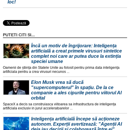
loc!
PUTETI CITI SI...
Încă un motiv de îngrijorare: Inteligența
artificială a creat primele virusuri sintetice
complet noi care ar putea duce la extinția
speciei umane
Oamenii de știința din Statele Unite au folosit pentru prima data inteligența
artificiala pentru a crea virusuri necunos ...
Elon Musk vrea să ducă
"supercomputerul" în spațiu. De la ce
companie a ales cipurile pentru viitorul AI
orbital
SpaceX a decis sa construiasca viitoarea sa infrastructura de inteligența
artificiala exclusiv in jurul acceleratoarelor ...
Inteligența artificială începe să acționeze
autonom. Experții avertizează: "Agenții AI
deja iau decizii și colaborează între ei"