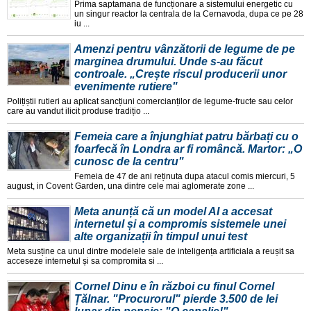
Prima saptamana de funcționare a sistemului energetic cu
un singur reactor la centrala de la Cernavoda, dupa ce pe 28
iu ...
Amenzi pentru vânzătorii de legume de pe
marginea drumului. Unde s-au făcut
controale. „Crește riscul producerii unor
evenimente rutiere"
Polițiștii rutieri au aplicat sancțiuni comercianților de legume-fructe sau celor
care au vandut ilicit produse tradițio ...
Femeia care a înjunghiat patru bărbați cu o
foarfecă în Londra ar fi româncă. Martor: „O
cunosc de la centru"
Femeia de 47 de ani reținuta dupa atacul comis miercuri, 5
august, in Covent Garden, una dintre cele mai aglomerate zone ...
Meta anunță că un model AI a accesat
internetul și a compromis sistemele unei
alte organizații în timpul unui test
Meta susține ca unul dintre modelele sale de inteligența artificiala a reușit sa
acceseze internetul și sa compromita si ...
Cornel Dinu e în război cu finul Cornel
Țălnar. "Procurorul" pierde 3.500 de lei