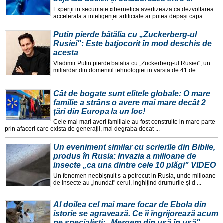
Experții in securitate cibernetica avertizeaza ca dezvoltarea
accelerata a inteligenței artificiale ar putea depași capa ...
Putin pierde bătălia cu „Zuckerberg-ul
Rusiei": Este batjocorit în mod deschis de
acesta
Vladimir Putin pierde batalia cu „Zuckerberg-ul Rusiei", un
miliardar din domeniul tehnologiei in varsta de 41 de ...
Cât de bogate sunt elitele globale: O mare
familie a strâns o avere mai mare decât 2
țări din Europa la un loc!
Cele mai mari averi familiale au fost construite in mare parte
prin afaceri care exista de generații, mai degraba decat ...
Un eveniment similar cu scrierile din Biblie,
produs în Rusia: Invazia a milioane de
insecte „ca una dintre cele 10 plăgi" VIDEO
Un fenomen neobișnuit s-a petrecut in Rusia, unde milioane
de insecte au „inundat" cerul, inghițind drumurile și d ...
Al doilea cel mai mare focar de Ebola din
istorie se agravează. Ce îi îngrijorează acum
pe specialiști: „Mergem din ușă în ușă"