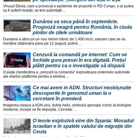
Virusul Ebola, care a provocat o epidemie de proporții in RD Congo, s-ar putea
sa fi suferit mutații, se tem autoritațil ...
Dunărea va seca până în septembrie.
Prognoză neagră pentru România, în ciuda
ploilor de zilele următoare
Dunarea a atins joi un nou minim istoric de 1.400 mc/s, valoare care se va
menține staționara pana pe 12 august, potrivi ...
Cenzură la comandă pe internet: Cum se
închide gura presei în era digitală. Prețul
plătit pentru ca o investigație să dispară
O piața clandestina a „cenzurii la comanda" exploateaza sistemele automate
ale marilor platforme pentru a elimina ...
Ce mai avem in ADN. Structuri neobișnuite
descoperite în genomul uman la o
cercetare în premieră
Imaginea clasica a ADN-ului, dubla helix, simbolul aproape iconic al biologiei
moderne, incepe sa fie depașita. Cercetar ...
O teorie explozivă vine din Spania: Mosadul
israelian e în spatele valului de migrație din
Ceuta