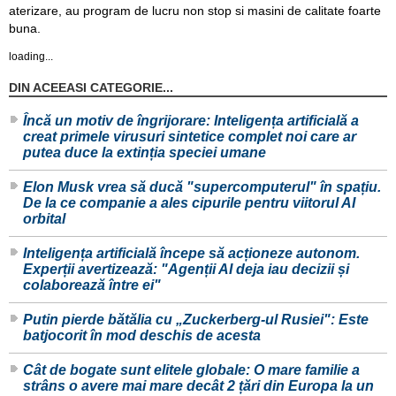
aterizare, au program de lucru non stop si masini de calitate foarte
buna.
loading...
DIN ACEEASI CATEGORIE...
Încă un motiv de îngrijorare: Inteligența artificială a
creat primele virusuri sintetice complet noi care ar
putea duce la extinția speciei umane
Elon Musk vrea să ducă "supercomputerul" în spațiu.
De la ce companie a ales cipurile pentru viitorul AI
orbital
Inteligența artificială începe să acționeze autonom.
Experții avertizează: "Agenții AI deja iau decizii și
colaborează între ei"
Putin pierde bătălia cu „Zuckerberg-ul Rusiei": Este
batjocorit în mod deschis de acesta
Cât de bogate sunt elitele globale: O mare familie a
strâns o avere mai mare decât 2 țări din Europa la un