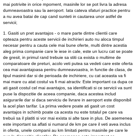
mai potrivite in orice mpoment, masinile lor se pot livra la adresa
dumneavoastra sau la aeroport. Iata cateva sfaturi practice pentru
a nu avea batai de cap cand sunteti in cautarea unor astfel de
servicii;
1. Gasiti un pret avantajos - o mare parte dintre clientii care
opteaza pentru aceste servicii de inchirieri auto nu aloca timpul
necesar pentru a cauta cele mai bune oferte, multi dintre acestia
aleg prima companie care le iese in cale, este un lucru cat se poate
de gresit, in primul rand trebuie sa stiti ca exista o multime de
comparatoare de preturi, acolo veti putea sa vedeti care este oferta
cea mai avantajoasa pentru dumneavoastra, in functie de clasa, de
tipul masinii dar si de perioada de inchiriere, cu cat aceasta va fi
mai mare cu atat costul va fi mai atractiv. Este important ca dupa ce
ati gasit costul cel mai avantajos, sa identificati si ce servicii va sunt
puse la dispozitie de aceea companie, daca acestea includ
asigurarile dar si daca serviciu de livrare in aeroport este disponibil
la acel plan tarifar. La prima vedere poate ati gasit un cost
avantajos in schimb poate ca acesta nu este totalul pe care va
trebuii sa il platiti si vor mai exista si alte taxe in plus. De asemenea
este important sa aflati si numarul de km pe care il veti avea inclus
in oferta, unele companii au km limitati pentru masinile pe care le