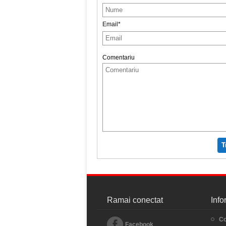
Email*
Comentariu
T
Ramai conectat
Info
Co
Facebook