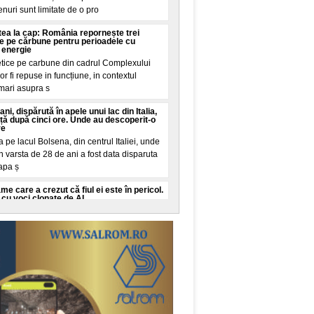
renuri sunt limitate de o pro
intea la cap: România repornește trei
ie pe cărbune pentru perioadele cu
 energie
etice pe carbune din cadrul Complexului
r fi repuse in funcțiune, in contextul
 mari asupra s
ani, dispărută în apele unui lac din Italia,
iață după cinci ore. Unde au descoperit-o
re
pe lacul Bolsena, din centrul Italiei, unde
n varsta de 28 de ani a fost data disparuta
 apa ș
 care a crezut că fiul ei este în pericol.
cu voci clonate de AI
o, New York, a trait cateva minute de
iul ei in varsta de 16 ani este in pericol de
it de la
o româncă o vizită la urgențe în SUA:
i la vreo sumă de aia nebună, exact așa
in SUA a starnit dezbateri pe TikTok dupa
ctura neașteptata pe care va trebui sa o