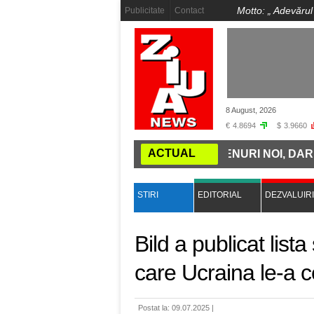
Motto: „
Adevărul
Publicitate
Contact
8 August, 2026
€
4.8694
$
3.9660
ACTUAL
EA MINȚII: ROMÂNIA CUMPĂRĂ TRENURI NOI, DAR NU A
STIRI
EDITORIAL
DEZVALUIRI
Bild a publicat list
care Ucraina le-a 
Postat la: 09.07.2025 |