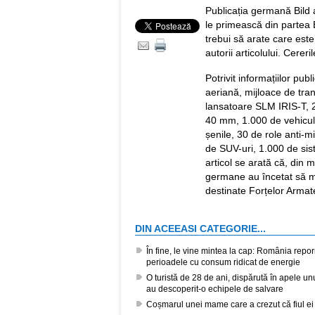
Publicația germană Bild 
le primească din partea Be
trebui să arate care este
autorii articolului. Cereri
Potrivit informațiilor pub
aeriană, mijloace de tran
lansatoare SLM IRIS-T, 
40 mm, 1.000 de vehicule
șenile, 30 de role anti
de SUV-uri, 1.000 de sis
articol se arată că, din m
germane au încetat să ma
destinate Forțelor Armat
DIN ACEEASI CATEGORIE...
În fine, le vine mintea la cap: România repor
perioadele cu consum ridicat de energie
O turistă de 28 de ani, dispărută în apele unui
au descoperit-o echipele de salvare
Coșmarul unei mame care a crezut că fiul ei 