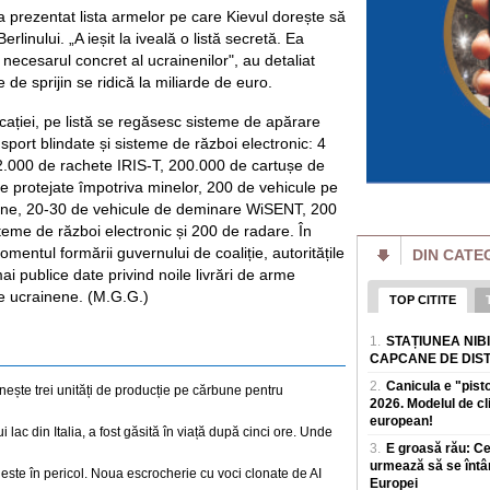
achite pentru o vizi
a prezentat lista armelor pe care Kievul dorește să
rlinului. „A ieșit la iveală o listă secretă. Ea
Bulgaria face mili
Ministrul de la So
 necesarul concret al ucrainenilor", au detaliat
România cumpără
le de sprijin se ridică la miliarde de euro.
Bulgaria face milio
de la Sofia se lau
licației, pe listă se regăsesc sisteme de apărare
masivBulgaria inre
sport blindate și sisteme de război electronic: 4
România a câștigat
2.000 de rachete IRIS-T, 200.000 de cartușe de
Inteligență Artific
 protejate împotriva minelor, 200 de vehicule pe
Cei opt elevi care
-mine, 20-30 de vehicule de deminare WiSENT, 200
Internationala de In
teme de război electronic și 200 de radare. În
perioada 2-8 augus
omentul formării guvernului de coaliție, autoritățile
DIN CATE
Poți slăbi fără să
i publice date privind noile livrări de arme
top. Mai explică c
e ucrainene. (M.G.G.)
slăbire
TOP CITITE
Mulți oameni amana
timp pentru sala s
1.
STAȚIUNEA NIB
Nutriționistul Tani
CAPCANE DE DIS
2.
Canicula e "pist
nește trei unități de producție pe cărbune pentru
Explicația lui Flo
2026. Modelul de c
stadion: "Unii spu
plac băieții, de aia
european!
 lac din Italia, a fost găsită în viață după cinci ore. Unde
Florin Prunea (57 de
3.
E groasă rău: C
actual delegat UEFA
urmează să se întâ
este în pericol. Noua escrocherie cu voci clonate de AI
pe rețelele de soci
Europei