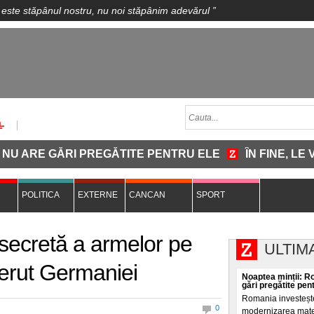
 este stăpânul nostru, nu noi stăpânim adevărul
”
RE GĂRI PREGĂTITE PENTRU ELE
ÎN FINE, LE VIN
POLITICA
EXTERNE
CANCAN
SPORT
a secretă a armelor pe
ULTIM
cerut Germaniei
Noaptea minții: R
gări pregătite pen
Romania investește
0
modernizarea materi