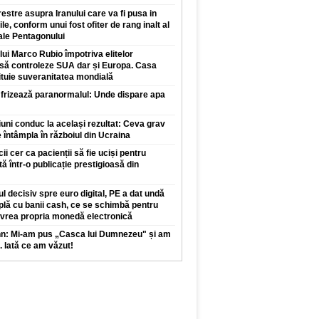
restre asupra Iranului care va fi pusa in
ile, conform unui fost ofiter de rang inalt al
 ale Pentagonului
 lui Marco Rubio împotriva elitelor
 să controleze SUA dar și Europa. Casa
ituie suveranitatea mondială
 frizează paranormalul: Unde dispare apa
iuni conduc la același rezultat: Ceva grav
 întâmpla în războiul din Ucraina
 cer ca pacienții să fie uciși pentru
tă într-o publicație prestigioasă din
l decisiv spre euro digital, PE a dat undă
plă cu banii cash, ce se schimbă pentru
 vrea propria monedă electronică
nn: Mi-am pus „Casca lui Dumnezeu" și am
. Iată ce am văzut!