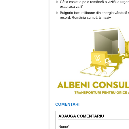
Cât a costat-o pe o româncă o vizită la urge
exact așa va fi"
Bulgaria face milioane din energia vândută ve
record, România cumpără masiv
COMENTARII
ADAUGA COMENTARIU
Nume*