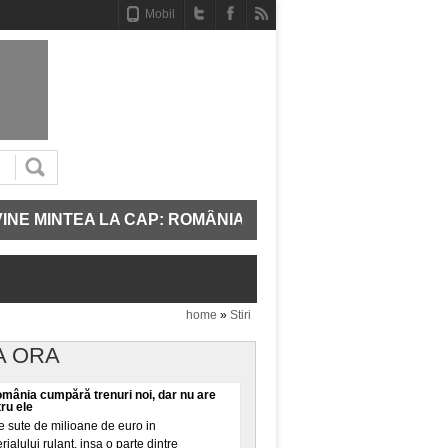
Mobil
E MINTEA LA CAP: ROMÂNIA REPORNEȘTE TREI UNITĂȚ
home
»
Stiri
A ORA
omânia cumpără trenuri noi, dar nu are
tru ele
 sute de milioane de euro in
alului rulant, insa o parte dintre