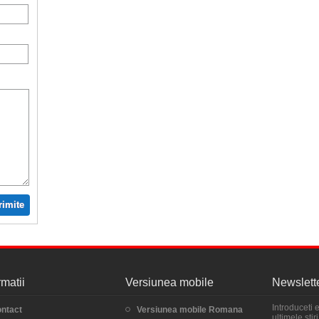
rimite
rmatii
Versiunea mobile
Newslett
Introduceti 
ntact
Versiunea mobile Romana
ultimele sti