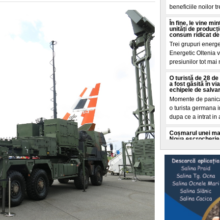
beneficiile noilor t
În fine, le vine m
unități de producț
consum ridicat de
Trei grupuri energ
Energetic Oltenia vo
presiunilor tot mai
O turistă de 28 de 
a fost găsită în v
echipele de salva
Momente de panica 
o turista germana i
dupa ce a intrat in
Coșmarul unei mame
Noua escrocherie 
O femeie din Buffal
coșmar crezand ca f
moarte. Totul a porn
Cât a costat-o pe 
„Dacă vă așteptaț
va fi"
O tanara romanca d
ce a dezvaluit o fa