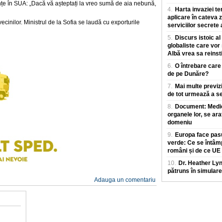
nțe în SUA: „Dacă vă așteptați la vreo sumă de aia nebună,
4.
Harta invaziei te
aplicare în cateva z
cinilor. Ministrul de la Sofia se laudă cu exporturile
serviciilor secrete
5.
Discurs istoic al
globaliste care vor
Albă vrea sa reinst
6.
O întrebare care
de pe Dunăre?
7.
Mai multe previz
de tot urmează a se
8.
Document: Medicii
organele lor, se ara
domeniu
9.
Europa face pasu
verde: Ce se întâm
români și de ce UE
10.
Dr. Heather Ly
pătruns în simulare
Adauga un comentariu