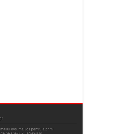
er
emailul dvs. mai jos pentru a primi
ri de pe site-ul ZiuaNews.ro