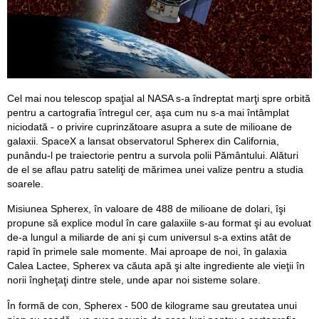
Cel mai nou telescop spaţial al NASA s-a îndreptat marţi spre orbită
pentru a cartografia întregul cer, aşa cum nu s-a mai întâmplat
niciodată - o privire cuprinzătoare asupra a sute de milioane de
galaxii. SpaceX a lansat observatorul Spherex din California,
punându-l pe traiectorie pentru a survola polii Pământului. Alături
de el se aflau patru sateliţi de mărimea unei valize pentru a studia
soarele.
Misiunea Spherex, în valoare de 488 de milioane de dolari, îşi
propune să explice modul în care galaxiile s-au format şi au evoluat
de-a lungul a miliarde de ani şi cum universul s-a extins atât de
rapid în primele sale momente. Mai aproape de noi, în galaxia
Calea Lactee, Spherex va căuta apă şi alte ingrediente ale vieţii în
norii îngheţaţi dintre stele, unde apar noi sisteme solare.
În formă de con, Spherex - 500 de kilograme sau greutatea unui