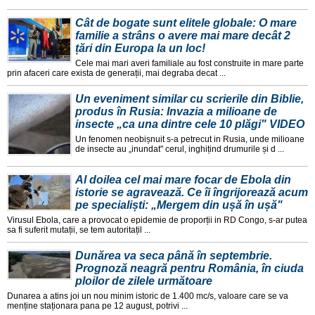
Cât de bogate sunt elitele globale: O mare
familie a strâns o avere mai mare decât 2
țări din Europa la un loc!
Cele mai mari averi familiale au fost construite in mare parte
prin afaceri care exista de generații, mai degraba decat ...
Un eveniment similar cu scrierile din Biblie,
produs în Rusia: Invazia a milioane de
insecte „ca una dintre cele 10 plăgi" VIDEO
Un fenomen neobișnuit s-a petrecut in Rusia, unde milioane
de insecte au „inundat" cerul, inghițind drumurile și d ...
Al doilea cel mai mare focar de Ebola din
istorie se agravează. Ce îi îngrijorează acum
pe specialiști: „Mergem din ușă în ușă"
Virusul Ebola, care a provocat o epidemie de proporții in RD Congo, s-ar putea
sa fi suferit mutații, se tem autoritațil ...
Dunărea va seca până în septembrie.
Prognoză neagră pentru România, în ciuda
ploilor de zilele următoare
Dunarea a atins joi un nou minim istoric de 1.400 mc/s, valoare care se va
menține staționara pana pe 12 august, potrivi ...