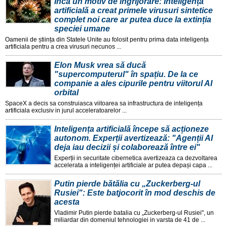
Încă un motiv de îngrijorare: Inteligența
artificială a creat primele virusuri sintetice
complet noi care ar putea duce la extinția
speciei umane
Oamenii de știința din Statele Unite au folosit pentru prima data inteligența
artificiala pentru a crea virusuri necunos ...
Elon Musk vrea să ducă
"supercomputerul" în spațiu. De la ce
companie a ales cipurile pentru viitorul AI
orbital
SpaceX a decis sa construiasca viitoarea sa infrastructura de inteligența
artificiala exclusiv in jurul acceleratoarelor ...
Inteligența artificială începe să acționeze
autonom. Experții avertizează: "Agenții AI
deja iau decizii și colaborează între ei"
Experții in securitate cibernetica avertizeaza ca dezvoltarea
accelerata a inteligenței artificiale ar putea depași capa ...
Putin pierde bătălia cu „Zuckerberg-ul
Rusiei": Este batjocorit în mod deschis de
acesta
Vladimir Putin pierde batalia cu „Zuckerberg-ul Rusiei", un
miliardar din domeniul tehnologiei in varsta de 41 de ...