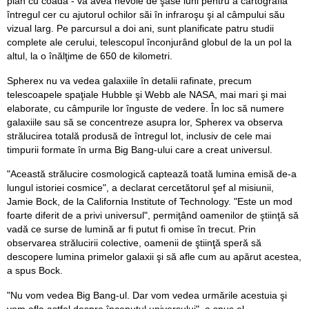
pian cu coadă - va avea nevoie de şase luni pentru a cartografia
întregul cer cu ajutorul ochilor săi în infraroşu şi al câmpului său
vizual larg. Pe parcursul a doi ani, sunt planificate patru studii
complete ale cerului, telescopul înconjurând globul de la un pol la
altul, la o înălţime de 650 de kilometri.
Spherex nu va vedea galaxiile în detalii rafinate, precum
telescoapele spaţiale Hubble şi Webb ale NASA, mai mari şi mai
elaborate, cu câmpurile lor înguste de vedere. În loc să numere
galaxiile sau să se concentreze asupra lor, Spherex va observa
strălucirea totală produsă de întregul lot, inclusiv de cele mai
timpurii formate în urma Big Bang-ului care a creat universul.
"Această strălucire cosmologică captează toată lumina emisă de-a
lungul istoriei cosmice", a declarat cercetătorul şef al misiunii,
Jamie Bock, de la California Institute of Technology. "Este un mod
foarte diferit de a privi universul", permiţând oamenilor de ştiinţă să
vadă ce surse de lumină ar fi putut fi omise în trecut. Prin
observarea strălucirii colective, oamenii de ştiinţă speră să
descopere lumina primelor galaxii şi să afle cum au apărut acestea,
a spus Bock.
"Nu vom vedea Big Bang-ul. Dar vom vedea urmările acestuia şi