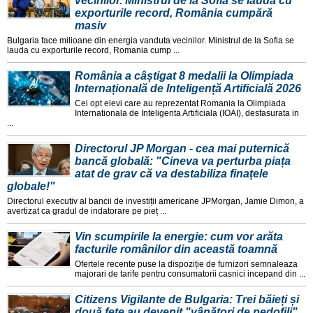
vecinilor. Ministrul de la Sofia se laudă cu
exporturile record, România cumpără
masiv
Bulgaria face milioane din energia vanduta vecinilor. Ministrul de la Sofia se
lauda cu exporturile record, Romania cump ...
România a câștigat 8 medalii la Olimpiada
Internațională de Inteligență Artificială 2026
Cei opt elevi care au reprezentat Romania la Olimpiada
Internationala de Inteligenta Artificiala (IOAI), desfasurata in
...
Directorul JP Morgan - cea mai puternică
bancă globală: "Cineva va perturba piața
atat de grav că va destabiliza finațele
globale!"
Directorul executiv al bancii de investiții americane JPMorgan, Jamie Dimon, a
avertizat ca gradul de indatorare pe pieț ...
Vin scumpirile la energie: cum vor arăta
facturile românilor din această toamnă
Ofertele recente puse la dispoziție de furnizori semnaleaza
majorari de tarife pentru consumatorii casnici incepand din ...
Citizens Vigilante de Bulgaria: Trei băieți și
două fete au devenit "vânători de pedofili"