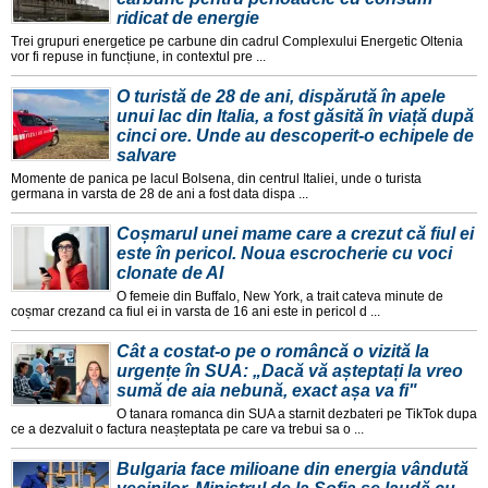
ridicat de energie
Trei grupuri energetice pe carbune din cadrul Complexului Energetic Oltenia
vor fi repuse in funcțiune, in contextul pre ...
O turistă de 28 de ani, dispărută în apele
unui lac din Italia, a fost găsită în viață după
cinci ore. Unde au descoperit-o echipele de
salvare
Momente de panica pe lacul Bolsena, din centrul Italiei, unde o turista
germana in varsta de 28 de ani a fost data dispa ...
Coșmarul unei mame care a crezut că fiul ei
este în pericol. Noua escrocherie cu voci
clonate de AI
O femeie din Buffalo, New York, a trait cateva minute de
coșmar crezand ca fiul ei in varsta de 16 ani este in pericol d ...
Cât a costat-o pe o româncă o vizită la
urgențe în SUA: „Dacă vă așteptați la vreo
sumă de aia nebună, exact așa va fi"
O tanara romanca din SUA a starnit dezbateri pe TikTok dupa
ce a dezvaluit o factura neașteptata pe care va trebui sa o ...
Bulgaria face milioane din energia vândută