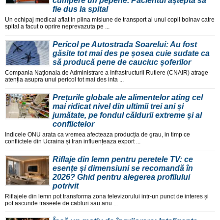
cumpere un pepene. Pacientul aștepta să
fie dus la spital
Un echipaj medical aflat in plina misiune de transport al unui copil bolnav catre
spital a facut o oprire neprevazuta pe ...
Pericol pe Autostrada Soarelui: Au fost
găsite tot mai des pe șosea cuie sudate ca
să producă pene de cauciuc șoferilor
Compania Naționala de Administrare a Infrastructurii Rutiere (CNAIR) atrage
atenția asupra unui pericol tot mai des inta ...
Prețurile globale ale alimentelor ating cel
mai ridicat nivel din ultimii trei ani și
jumătate, pe fondul căldurii extreme și al
conflictelor
Indicele ONU arata ca vremea afecteaza producția de grau, in timp ce
conflictele din Ucraina și Iran influențeaza export ...
Riflaje din lemn pentru peretele TV: ce
esențe și dimensiuni se recomandă în
2026? Ghid pentru alegerea profilului
potrivit
Riflajele din lemn pot transforma zona televizorului intr-un punct de interes și
pot ascunde traseele de cabluri sau anu ...