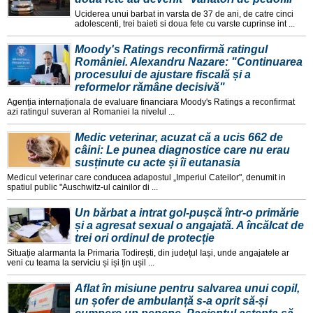
Uciderea unui barbat in varsta de 37 de ani, de catre cinci
adolescenti, trei baieti si doua fete cu varste cuprinse int ...
Moody's Ratings reconfirmă ratingul
României. Alexandru Nazare: "Continuarea
procesului de ajustare fiscală și a
reformelor rămâne decisivă"
Agenția internaționala de evaluare financiara Moody's Ratings a reconfirmat
azi ratingul suveran al Romaniei la nivelul ...
Medic veterinar, acuzat că a ucis 662 de
câini: Le punea diagnostice care nu erau
susținute cu acte și îi eutanasia
Medicul veterinar care conducea adapostul „Imperiul Cateilor", denumit in
spatiul public "Auschwitz-ul cainilor di ...
Un bărbat a intrat gol-pușcă într-o primărie
și a agresat sexual o angajată. A încălcat de
trei ori ordinul de protecție
Situație alarmanta la Primaria Todirești, din județul Iași, unde angajatele ar
veni cu teama la serviciu și iși țin ușil ...
Aflat în misiune pentru salvarea unui copil,
un șofer de ambulanță s-a oprit să-și