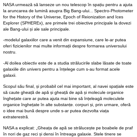
NASA urmează să lanseze un nou telescop în spațiu pentru a ajuta
la aruncarea de lumină asupra Big Bang-ului... Spectro-Photometer
for the History of the Universe, Epoch of Reionization and Ices
Explorer (SPHEREx), are primele trei obiective principale la dovezi
ale Bang-ului și ale sale principale.
-modelul galaxiilor care a venit din expansiune, care le-ar putea
oferi fizicienilor mai multe informații despre formarea universului
nostru.
-Al doilea obiectiv este de a studia strălucirile slabe lăsate de toate
galaxiile din univers pentru a înțelege cum s-au format acele
galaxii.
Scopul său final, și probabil cel mai important, al navei spațiale este
să caute gheață de apă și gheață de apă și molecule organice
înghețate care ar putea ajuta mai bine să înțeleagă moleculele
organice înghețate în alte substanțe. corpuri și, prin urmare, oferă
o idee mai bună despre unde s-ar putea dezvolta viața
extraterestră.
NASA a explicat: „Gheața de apă se strălucește pe boabele de praf
în nori de gaz reci și densi în întreaga galaxie. Stele tinere se