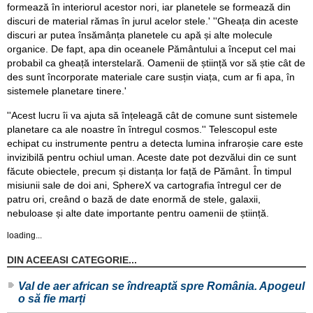
formează în interiorul acestor nori, iar planetele se formează din
discuri de material rămas în jurul acelor stele.' ''Gheața din aceste
discuri ar putea însămânța planetele cu apă și alte molecule
organice. De fapt, apa din oceanele Pământului a început cel mai
probabil ca gheață interstelară. Oamenii de știință vor să știe cât de
des sunt încorporate materiale care susțin viața, cum ar fi apa, în
sistemele planetare tinere.'
''Acest lucru îi va ajuta să înțeleagă cât de comune sunt sistemele
planetare ca ale noastre în întregul cosmos.'' Telescopul este
echipat cu instrumente pentru a detecta lumina infraroșie care este
invizibilă pentru ochiul uman. Aceste date pot dezvălui din ce sunt
făcute obiectele, precum și distanța lor față de Pământ. În timpul
misiunii sale de doi ani, SphereX va cartografia întregul cer de
patru ori, creând o bază de date enormă de stele, galaxii,
nebuloase și alte date importante pentru oamenii de știință.
loading...
DIN ACEEASI CATEGORIE...
Val de aer african se îndreaptă spre România. Apogeul
o să fie marți