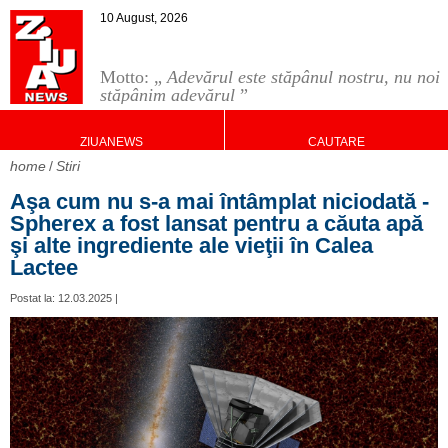
10 August, 2026
Motto: „
Adevărul este stăpânul nostru, nu noi
stăpânim adevărul
”
ZIUANEWS
CAUTARE
home
Stiri
Aşa cum nu s-a mai întâmplat niciodată -
Spherex a fost lansat pentru a căuta apă
şi alte ingrediente ale vieţii în Calea
Lactee
Postat la: 12.03.2025 |