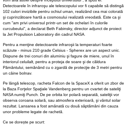
vom afla astfel despre începutul universului", a spus el.
Detectoarele în infraroşu ale telescopului vor fi capabile să distingă
102 culori invizibile pentru ochiul uman, realizând cea mai colorată
şi cuprinzătoare hartă a cosmosului realizată vreodată. Este ca şi
cum "am privi universul printr-un set de ochelari în culorile
curcubeului", a declarat Beth Fabinsky, director adjunct de proiect
la Jet Propulsion Laboratory din cadrul NASA.
Pentru a menţine detectoarele infraroşii la temperaturi foarte
scăzute - minus 210 grade Celsius - Spherex are un aspect unic.
Dispune de trei conuri din aluminiu şi fagure de miere, unul în
interiorul celuilalt, pentru a proteja de soare şi de căldura
Pământului, semănând cu o zgardă de protecţie de 3 metri pentru
un câine bolnav.
Pe lângă telescop, racheta Falcon de la SpaceX a oferit un zbor de
la Baza Forţelor Spaţiale Vandenberg pentru un cvartet de sateliţi
NASA numiţi Punch. De pe orbita lor polară separată, sateliţii vor
observa coroana solară, sau atmosfera exterioară, şi vântul solar
rezultat. Lansarea a fost amânată cu două săptămâni din cauza
unor probleme legate de rachetă.
Ce se dorește pe scurt: