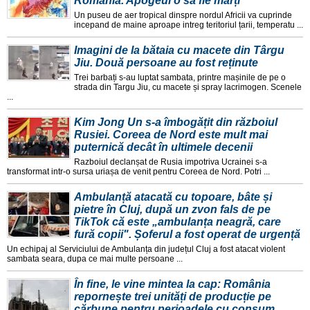
România. Apogeul o să fie marți
Un puseu de aer tropical dinspre nordul Africii va cuprinde
incepand de maine aproape intreg teritoriul țarii, temperatu ...
Imagini de la bătaia cu macete din Târgu
Jiu. Două persoane au fost reținute
Trei barbați s-au luptat sambata, printre mașinile de pe o
strada din Targu Jiu, cu macete și spray lacrimogen. Scenele
...
Kim Jong Un s-a îmbogățit din războiul
Rusiei. Coreea de Nord este mult mai
puternică decât în ultimele decenii
Razboiul declanșat de Rusia impotriva Ucrainei s-a
transformat intr-o sursa uriașa de venit pentru Coreea de Nord. Potri ...
Ambulanță atacată cu topoare, bâte și
pietre în Cluj, după un zvon fals de pe
TikTok că este „ambulanța neagră, care
fură copii". Șoferul a fost operat de urgență
Un echipaj al Serviciului de Ambulanța din județul Cluj a fost atacat violent
sambata seara, dupa ce mai multe persoane ...
În fine, le vine mintea la cap: România
repornește trei unități de producție pe
cărbune pentru perioadele cu consum