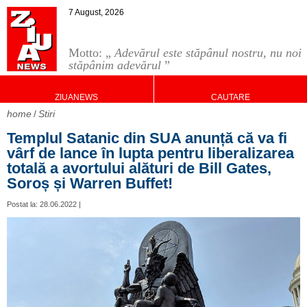
7 August, 2026
Motto: „
Adevărul este stăpânul nostru, nu noi
stăpânim adevărul
”
ZIUANEWS
CAUTARE
home
Stiri
Templul Satanic din SUA anunță că va fi
vârf de lance în lupta pentru liberalizarea
totală a avortului alături de Bill Gates,
Soroș și Warren Buffet!
Postat la: 28.06.2022 |