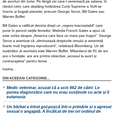
de avorturi din lume. Pe lângă cei care-l venerează pe satana, în
rândul celor care deplâng hotărârea Curții Supreme a SUA se
înscriu și bogații planetei, precum George Soros, Bill Gates sau
Warren Buffet.
Bill Gates a calificat decizia drept un „regres inacceptabil" care
pune în pericol viețile femeilor. Melinda French Gates a spus că
este vorba despre „America care face un mare pas înapoi". George
Soros a avertizat că „diminuează drepturile omului și amenință
foarte mult îngrijirea reproducerii", relatează Bloomberg. Un alt
susținător al avortului este Warren Buffet. Miliardarul de 91 de ani
are o fundație, are are printre obiective „accesul la avort și
contraceptive" pentru femei.
loading...
DIN ACEEASI CATEGORIE...
Medic veterinar, acuzat că a ucis 662 de câini: Le
punea diagnostice care nu erau susținute cu acte și îi
eutanasia
Un bărbat a intrat gol-pușcă într-o primărie și a agresat
sexual o angajată. A încălcat de trei ori ordinul de