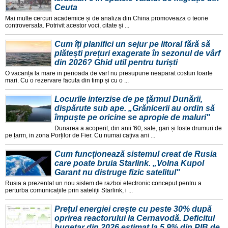
Ceuta
Mai multe cercuri academice și de analiza din China promoveaza o teorie
controversata. Potrivit acestor voci, citate și ...
Cum îți planifici un sejur pe litoral fără să
plătești prețuri exagerate în sezonul de vârf
din 2026? Ghid util pentru turiști
O vacanța la mare in perioada de varf nu presupune neaparat costuri foarte
mari. Cu o rezervare facuta din timp și cu o ...
Locurile interzise de pe țărmul Dunării,
dispărute sub ape. „Grănicerii au ordin să
împuște pe oricine se apropie de maluri"
Dunarea a acoperit, din anii '60, sate, gari și foste drumuri de
pe țarm, in zona Porților de Fier. Cu numai cațiva ani ...
Cum funcționează sistemul creat de Rusia
care poate bruia Starlink. „Volna Kupol
Garant nu distruge fizic satelitul"
Rusia a prezentat un nou sistem de razboi electronic conceput pentru a
perturba comunicațiile prin sateliții Starlink, i ...
Prețul energiei crește cu peste 30% după
oprirea reactorului la Cernavodă. Deficitul
bugetar din 2026 estimat la 5.9% din PIB de