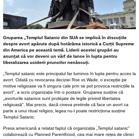
Gruparea „Templul Satanic din SUA se implică în discuțiile
despre avort apărute după hotărârea istorică a Curții Supreme
din America pe această temă. Liderii acestei grupări au
anunțat că vor deveni un vârf de lance în lupta pentru
liberalizarea uciderii pruncilor nenăscuți.
„Templul satanic este principalul far luminos în lupta pentru acces la
avort. Odată cu revocarea deciziei Roe vs Wade, o excepție pe
motive religioase va fi singura cale prin se pot provoca restricțiile la
avort", a scris organizația într-o postare. Gruparea susține că
„avorturile satanice sunt protejate de legile privind libertatea
religioasă". Mai precis, dacă cineva pretinde că face un avort ca
parte a unui ritual religios, legea nu-l poate restricționa susține
Templul Satanic.
Presa americană a relatat faptul că organizația „Templul satanic"
colaborează cu Planned Parenthood, cea mai mare rețea de clinici