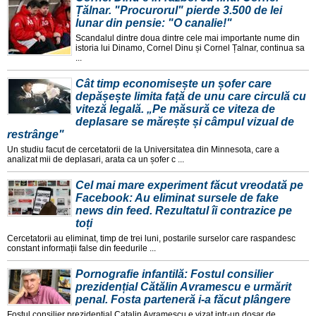
Țălnar. "Procurorul" pierde 3.500 de lei
lunar din pensie: "O canalie!"
Scandalul dintre doua dintre cele mai importante nume din
istoria lui Dinamo, Cornel Dinu și Cornel Țalnar, continua sa
...
Cât timp economisește un șofer care
depășește limita față de unu care circulă cu
viteză legală. „Pe măsură ce viteza de
deplasare se mărește și câmpul vizual de
restrânge"
Un studiu facut de cercetatorii de la Universitatea din Minnesota, care a
analizat mii de deplasari, arata ca un șofer c ...
Cel mai mare experiment făcut vreodată pe
Facebook: Au eliminat sursele de fake
news din feed. Rezultatul îi contrazice pe
toți
Cercetatorii au eliminat, timp de trei luni, postarile surselor care raspandesc
constant informații false din feedurile ...
Pornografie infantilă: Fostul consilier
prezidențial Cătălin Avramescu e urmărit
penal. Fosta parteneră i-a făcut plângere
Fostul consilier prezidențial Catalin Avramescu e vizat intr-un dosar de