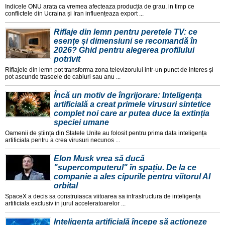
Indicele ONU arata ca vremea afecteaza producția de grau, in timp ce
conflictele din Ucraina și Iran influențeaza export ...
Riflaje din lemn pentru peretele TV: ce
esențe și dimensiuni se recomandă în
2026? Ghid pentru alegerea profilului
potrivit
Riflajele din lemn pot transforma zona televizorului intr-un punct de interes și
pot ascunde traseele de cabluri sau anu ...
Încă un motiv de îngrijorare: Inteligența
artificială a creat primele virusuri sintetice
complet noi care ar putea duce la extinția
speciei umane
Oamenii de știința din Statele Unite au folosit pentru prima data inteligența
artificiala pentru a crea virusuri necunos ...
Elon Musk vrea să ducă
"supercomputerul" în spațiu. De la ce
companie a ales cipurile pentru viitorul AI
orbital
SpaceX a decis sa construiasca viitoarea sa infrastructura de inteligența
artificiala exclusiv in jurul acceleratoarelor ...
Inteligența artificială începe să acționeze