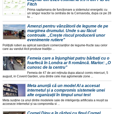
Fitch
Prima saptamana de funcționare a sistemului energetic cu
un singur reactor la centrala de la Cernavoda, dupa ce pe 28
iu ...
Amenzi pentru vânzătorii de legume de pe
marginea drumului. Unde s-au făcut
controale. „Crește riscul producerii unor
evenimente rutiere"
Polițiștii rutieri au aplicat sancțiuni comercianților de legume-fructe sau celor
care au vandut ilicit produse tradițio ...
Femeia care a înjunghiat patru bărbați cu o
foarfecă în Londra ar fi româncă. Martor: „O
cunosc de la centru"
Femeia de 47 de ani reținuta dupa atacul comis miercuri, 5
august, in Covent Garden, una dintre cele mai aglomerate zone ...
Meta anunță că un model AI a accesat
internetul și a compromis sistemele unei
alte organizații în timpul unui test
Meta susține ca unul dintre modelele sale de inteligența artificiala a reușit sa
acceseze internetul și sa compromita si ...
Cornel Dinu e în război cu finul Cornel