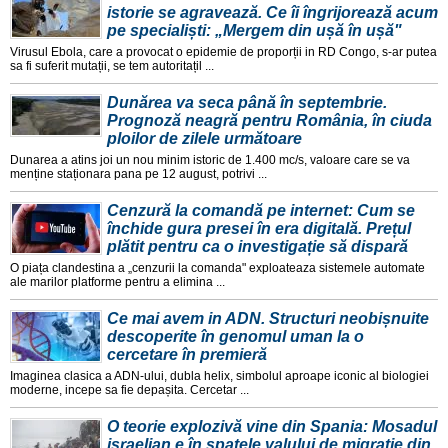
istorie se agravează. Ce îi îngrijorează acum
pe specialiști: „Mergem din ușă în ușă"
Virusul Ebola, care a provocat o epidemie de proporții in RD Congo, s-ar putea
sa fi suferit mutații, se tem autoritațil ...
Dunărea va seca până în septembrie.
Prognoză neagră pentru România, în ciuda
ploilor de zilele următoare
Dunarea a atins joi un nou minim istoric de 1.400 mc/s, valoare care se va
menține staționara pana pe 12 august, potrivi ...
Cenzură la comandă pe internet: Cum se
închide gura presei în era digitală. Prețul
plătit pentru ca o investigație să dispară
O piața clandestina a „cenzurii la comanda" exploateaza sistemele automate
ale marilor platforme pentru a elimina ...
Ce mai avem in ADN. Structuri neobișnuite
descoperite în genomul uman la o
cercetare în premieră
Imaginea clasica a ADN-ului, dubla helix, simbolul aproape iconic al biologiei
moderne, incepe sa fie depașita. Cercetar ...
O teorie explozivă vine din Spania: Mosadul
israelian e în spatele valului de migrație din