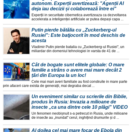
autonom. Experții avertizează: "Agenții AI
deja iau decizii și colaborează între ei"
Experții in securitate cibernetica avertizeaza ca dezvoltarea
accelerata a inteligenței artificiale ar putea depași capa ...
Putin pierde bătălia cu „Zuckerberg-ul
Rusiei": Este batjocorit în mod deschis de
acesta
Vladimir Putin pierde batalia cu „Zuckerberg-ul Rusiei", un
miliardar din domeniul tehnologiei in varsta de 41 de ...
Cât de bogate sunt elitele globale: O mare
familie a strâns o avere mai mare decât 2
țări din Europa la un loc!
Cele mai mari averi familiale au fost construite in mare parte
prin afaceri care exista de generații, mai degraba decat ...
Un eveniment similar cu scrierile din Biblie,
produs în Rusia: Invazia a milioane de
insecte „ca una dintre cele 10 plăgi" VIDEO
Un fenomen neobișnuit s-a petrecut in Rusia, unde milioane
de insecte au „inundat" cerul, inghițind drumurile și d ...
Al doilea cel mai mare focar de Ebola din