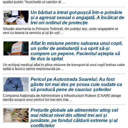
spatiul public "Auschwitz-ul cainilor di ...
Un bărbat a intrat gol-pușcă într-o primărie
și a agresat sexual o angajată. A încălcat de
trei ori ordinul de protecție
Situație alarmanta la Primaria Todirești, din județul Iași, unde angajatele ar
veni cu teama la serviciu și iși țin ușil ...
Aflat în misiune pentru salvarea unui copil,
un șofer de ambulanță s-a oprit să-și
cumpere un pepene. Pacientul aștepta să
fie dus la spital
Un echipaj medical aflat in plina misiune de transport al unui copil bolnav catre
spital a facut o oprire neprevazuta pe ...
Pericol pe Autostrada Soarelui: Au fost
găsite tot mai des pe șosea cuie sudate ca
să producă pene de cauciuc șoferilor
Compania Naționala de Administrare a Infrastructurii Rutiere (CNAIR) atrage
atenția asupra unui pericol tot mai des inta ...
Prețurile globale ale alimentelor ating cel
mai ridicat nivel din ultimii trei ani și
jumătate, pe fondul căldurii extreme și al
conflictelor