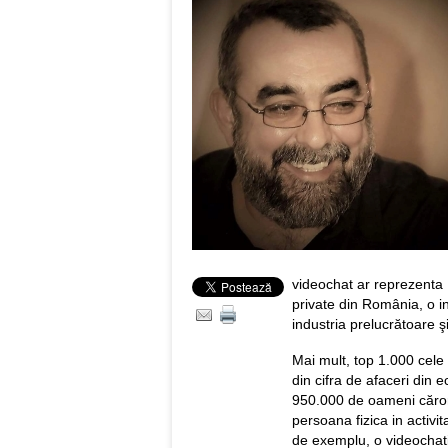
videochat ar reprezenta 
private din România, o i
industria prelucrătoare şi
Mai mult, top 1.000 cele
din cifra de afaceri din 
950.000 de oameni cărora 
persoana fizica in activi
de exemplu, o videochati