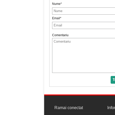
Nume*
Email*
Comentariu
T
Ramai conectat
Info