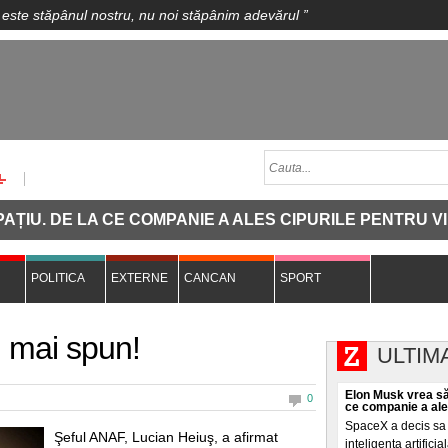
 este stăpânul nostru, nu noi stăpânim adevărul
”
DE LA CE COMPANIE A ALES CIPURILE PENTRU VIITORU
POLITICA
EXTERNE
CANCAN
SPORT
i mai spun!
ULTIM
Elon Musk vrea să
0
ce companie a ales 
SpaceX a decis sa c
Şeful ANAF, Lucian Heiuş, a afirmat
inteligența artifici