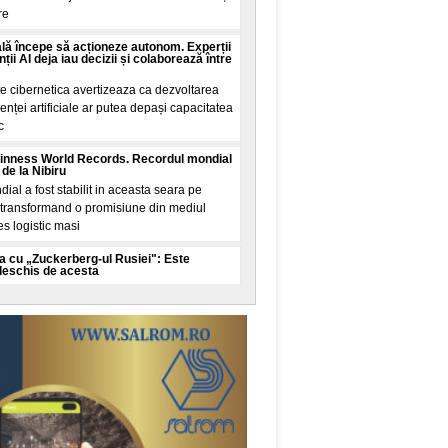
re
cială începe să acționeze autonom. Experții
ii AI deja iau decizii și colaborează între
ate cibernetica avertizeaza ca dezvoltarea
genței artificiale ar putea depași capacitatea
c
 Guinness World Records. Recordul mondial
de la Nibiru
al a fost stabilit in aceasta seara pe
, transformand o promisiune din mediul
es logistic masi
ia cu „Zuckerberg-ul Rusiei": Este
 deschis de acesta
de batalia cu „Zuckerberg-ul Rusiei", un
iul tehnologiei in varsta de 41 de ani, care
 d
 elitele globale: O mare familie a strâns
ecât 2 țări din Europa la un loc!
 familiale au fost construite in mare parte
xista de generații, mai degraba decat prin
peste n