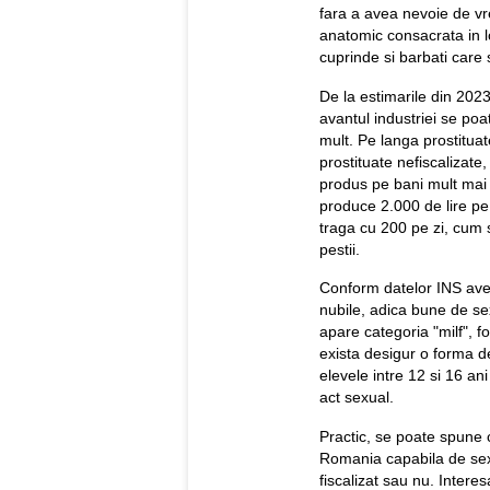
fara a avea nevoie de vr
anatomic consacrata in l
cuprinde si barbati care 
De la estimarile din 202
avantul industriei se poa
mult. Pe langa prostituat
prostituate nefiscalizate
produs pe bani mult mai
produce 2.000 de lire pe 
traga cu 200 pe zi, cum s
pestii.
Conform datelor INS ave
nubile, adica bune de sex
apare categoria "milf", f
exista desigur o forma d
elevele intre 12 si 16 a
act sexual.
Practic, se poate spune 
Romania capabila de sex p
fiscalizat sau nu. Intere