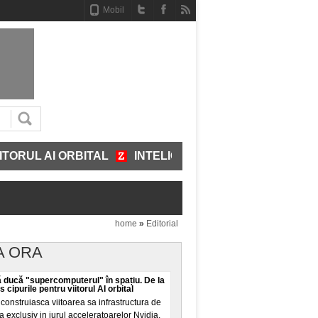
Mobil
L AI ORBITAL
INTELIGENȚA ARTIFICIALĂ ÎNCEPE SĂ
home
»
Editorial
A ORA
 ducă "supercomputerul" în spațiu. De la
cipurile pentru viitorul AI orbital
onstruiasca viitoarea sa infrastructura de
ala exclusiv in jurul acceleratoarelor Nvidia,