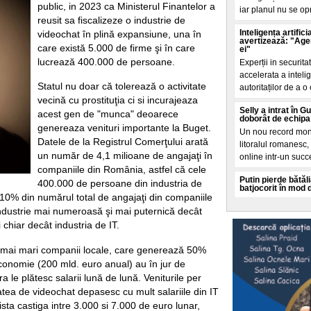
public, in 2023 ca Ministerul Finantelor a
iar planul nu se op
reusit sa fiscalizeze o industrie de
Inteligența artifi
videochat în plină expansiune, una în
avertizează: "Agenț
care există 5.000 de firme şi în care
ei"
lucrează 400.000 de persoane.
Experții in securit
accelerata a inteli
Statul nu doar că tolerează o activitate
autoritaților de a o 
vecină cu prostituţia ci si incurajeaza
Selly a intrat în
acest gen de "munca" deoarece
doborât de echipa 
genereaza venituri importante la Buget.
Un nou record mondi
Datele de la Registrul Comerţului arată
litoralul romanesc
un număr de 4,1 milioane de angajaţi în
online intr-un succ
companiile din România, astfel că cele
Putin pierde bătăl
400.000 de persoane din industria de
batjocorit în mod
10% din numărul total de angajaţi din companiile
Vladimir Putin pier
ndustrie mai numeroasă şi mai puternică decât
miliardar din domen
 chiar decât industria de IT.
a dat puține semne
Cât de bogate sunt
 mai mari companii lo­cale, care generează 50%
o avere mai mare d
eco­nomie (200 mld. euro anual) au în jur de
Cele mai mari averi
le plătesc salarii lună de lună. Veniturile per
prin afaceri care e
tatea de videochat depasesc cu mult salariile din IT
povești de succes 
sta castiga intre 3.000 si 7.000 de euro lunar,