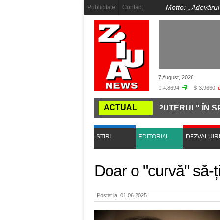
Motto: „
Adevărul
Publicitate
Contact
7 August, 2026
€
4.8694
$
3.9660
ACTUAL
MUSK VREA SĂ DUCĂ "SUPERCOMPUTERUL" ÎN SPAȚIU. 
STIRI
EDITORIAL
DEZVALUIRI
Doar o "curvă" să-ț
Postat la: 01.06.2025 |