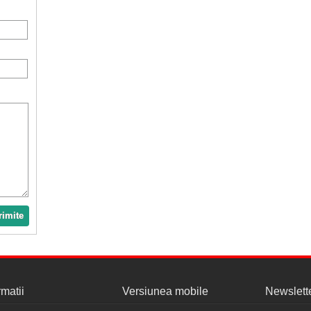
rimite
rmatii
Versiunea mobile
Newslett