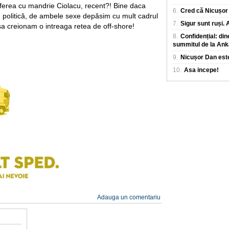
ferea cu mandrie Ciolacu, recent?! Bine daca
6.
Cred că Nicușor 
 politică, de ambele sexe depăsim cu mult cadrul
7.
Sigur sunt ruși.
a sa creionam o intreaga retea de off-shore!
8.
Confidențial: din
summitul de la Ank
9.
Nicușor Dan este
10.
Asa incepe!
Adauga un comentariu