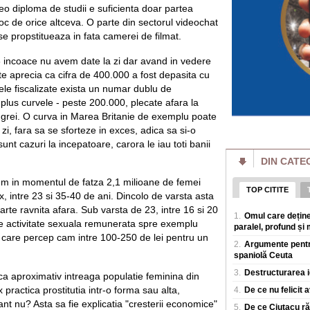
Un eveniment simil
eo diploma de studii e suficienta doar partea
Rusia: Invazia a m
oc de orice altceva. O parte din sectorul videochat
plăgi" VIDEO
se propstitueaza in fata camerei de filmat.
Un fenomen neobișn
de insecte au „inun
3 incoace nu avem date la zi dar avand in vedere
terenuri agricole v
te aprecia ca cifra de 400.000 a fost depasita cu
Al doilea cel mai 
ele fiscalizate exista un numar dublu de
agravează. Ce îi 
, plus curvele - peste 200.000, plecate afara la
din ușă în ușă"
Virusul Ebola, car
 grei. O curva in Marea Britanie de exemplu poate
Congo, s-ar putea sa
zi, fara sa se sforteze in exces, adica sa si-o
sanitare, in condiții
unt cazuri la incepatoare, carora le iau toti banii
DIN CATE
Dunărea va seca 
pentru România, în
m in momentul de fatza 2,1 milioane de femei
Dunarea a atins joi
TOP CITITE
, intre 23 si 35-40 de ani. Dincolo de varsta asta
valoare care se va
potrivit ANAR. La 
oarte ravnita afara. Sub varsta de 23, intre 16 si 20
1.
Omul care deține
e activitate sexuala remunerata spre exemplu
paralel, profund și 
Cenzură la comand
ni care percep cam intre 100-250 de lei pentru un
presei în era digit
2.
Argumente pentru
să dispară
spaniolă Ceuta
O piața clandestin
3.
Destructurarea i
sistemele automate
ca aproximativ intreaga populatie feminina din
investigații jurnalis
ractica prostitutia intr-o forma sau alta,
4.
De ce nu felicit 
sant nu? Asta sa fie explicatia "cresterii economice"
5.
De ce Ciutacu răm