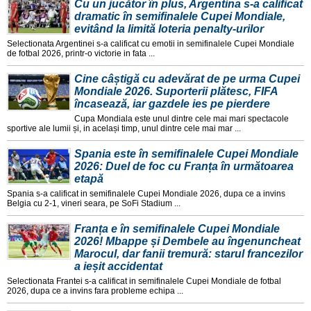
Cu un jucător în plus, Argentina s-a calificat
dramatic în semifinalele Cupei Mondiale,
evitând la limită loteria penalty-urilor
Selectionata Argentinei s-a calificat cu emotii in semifinalele Cupei Mondiale
de fotbal 2026, printr-o victorie in fata ...
Cine câștigă cu adevărat de pe urma Cupei
Mondiale 2026. Suporterii plătesc, FIFA
încasează, iar gazdele ies pe pierdere
Cupa Mondiala este unul dintre cele mai mari spectacole
sportive ale lumii și, in același timp, unul dintre cele mai mar ...
Spania este în semifinalele Cupei Mondiale
2026: Duel de foc cu Franța în următoarea
etapă
Spania s-a calificat in semifinalele Cupei Mondiale 2026, dupa ce a invins
Belgia cu 2-1, vineri seara, pe SoFi Stadium ...
Franța e în semifinalele Cupei Mondiale
2026! Mbappe și Dembele au îngenuncheat
Marocul, dar fanii tremură: starul francezilor
a ieșit accidentat
Selectionata Frantei s-a calificat in semifinalele Cupei Mondiale de fotbal
2026, dupa ce a invins fara probleme echipa ...