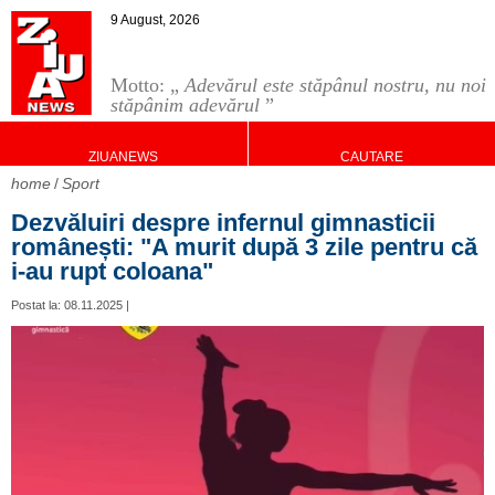
9 August, 2026
Motto: „
Adevărul este stăpânul nostru, nu noi
stăpânim adevărul
”
ZIUANEWS
CAUTARE
home
Sport
Dezvăluiri despre infernul gimnasticii
românești: "A murit după 3 zile pentru că
i-au rupt coloana"
Postat la: 08.11.2025 |