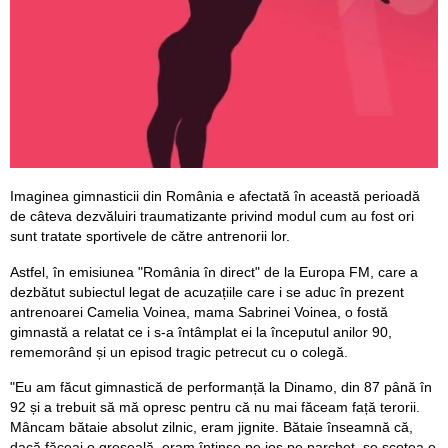
Imaginea gimnasticii din România e afectată în această perioadă
de câteva dezvăluiri traumatizante privind modul cum au fost ori
sunt tratate sportivele de către antrenorii lor.
Astfel, în emisiunea "România în direct" de la Europa FM, care a
dezbătut subiectul legat de acuzațiile care i se aduc în prezent
antrenoarei Camelia Voinea, mama Sabrinei Voinea, o fostă
gimnastă a relatat ce i s-a întâmplat ei la începutul anilor 90,
rememorând și un episod tragic petrecut cu o colegă.
"Eu am făcut gimnastică de performanță la Dinamo, din 87 până în
92 și a trebuit să mă opresc pentru că nu mai făceam față terorii.
Mâncam bătaie absolut zilnic, eram jignite. Bătaie înseamnă că,
dacă făceai o greșeală, eram întinse pe jos pe parchet, se scotea o