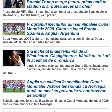
Donald Trump merge pentru prima oară pe
stadion și ar putea decerna trofeul
Președintele FIFA, Gianni Infantino, a confirmat ca președintele Statelor Unite
ale Americii, Donald Trump, va fi prezen ...
Programul meciurilor din semifinalele Cupei
Mondiale 2026. Când se joacă Franța -
Spania și Anglia - Argentina
Cupa Mondiala 2026 a ajuns in penultima faza, cea a semifinalelor. Dupa o
luna de fotbal intens din partea țarilor parti ...
S-a încheiat finala feminină de la
Wimbledon. Câștigătoarea, bătută de trei ori
în acest an de o româncă
Linda Noskova este campioana de Grand Slam. Jucatoarea
din Cehia, cap de serie numarul 9, a invins-o sambata pe
compatri ...
Anglia s-a calificat în semifinalele Cupei
Mondiale! Victorie tensionată cu Norvegia,
după un meci cu gol anulat și controverse
de arbitraj
Selectionata Angliei s-a calificat in semifinalele Cupei Mondiale de fotbal 2026,
cu o victorie muncita in fata Norvegie ...