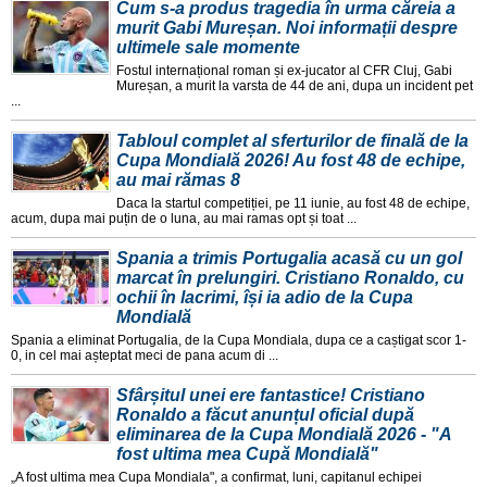
Cum s-a produs tragedia în urma căreia a
murit Gabi Mureșan. Noi informații despre
ultimele sale momente
Fostul internațional roman și ex-jucator al CFR Cluj, Gabi
Mureșan, a murit la varsta de 44 de ani, dupa un incident pet
...
Tabloul complet al sferturilor de finală de la
Cupa Mondială 2026! Au fost 48 de echipe,
au mai rămas 8
Daca la startul competiției, pe 11 iunie, au fost 48 de echipe,
acum, dupa mai puțin de o luna, au mai ramas opt și toat ...
Spania a trimis Portugalia acasă cu un gol
marcat în prelungiri. Cristiano Ronaldo, cu
ochii în lacrimi, își ia adio de la Cupa
Mondială
Spania a eliminat Portugalia, de la Cupa Mondiala, dupa ce a caștigat scor 1-
0, in cel mai așteptat meci de pana acum di ...
Sfârșitul unei ere fantastice! Cristiano
Ronaldo a făcut anunțul oficial după
eliminarea de la Cupa Mondială 2026 - "A
fost ultima mea Cupă Mondială"
„A fost ultima mea Cupa Mondiala", a confirmat, luni, capitanul echipei