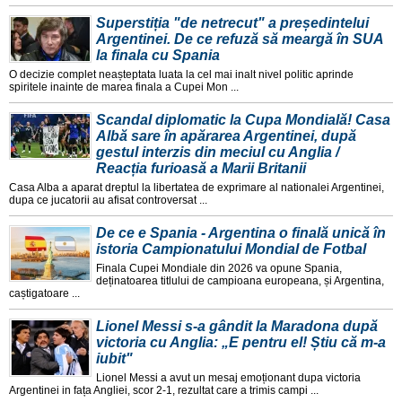
Superstiția "de netrecut" a președintelui
Argentinei. De ce refuză să meargă în SUA
la finala cu Spania
O decizie complet neașteptata luata la cel mai inalt nivel politic aprinde
spiritele inainte de marea finala a Cupei Mon ...
Scandal diplomatic la Cupa Mondială! Casa
Albă sare în apărarea Argentinei, după
gestul interzis din meciul cu Anglia /
Reacția furioasă a Marii Britanii
Casa Alba a aparat dreptul la libertatea de exprimare al nationalei Argentinei,
dupa ce jucatorii au afisat controversat ...
De ce e Spania - Argentina o finală unică în
istoria Campionatului Mondial de Fotbal
Finala Cupei Mondiale din 2026 va opune Spania,
deținatoarea titlului de campioana europeana, și Argentina,
caștigatoare ...
Lionel Messi s-a gândit la Maradona după
victoria cu Anglia: „E pentru el! Știu că m-a
iubit"
Lionel Messi a avut un mesaj emoționant dupa victoria
Argentinei in fața Angliei, scor 2-1, rezultat care a trimis campi ...