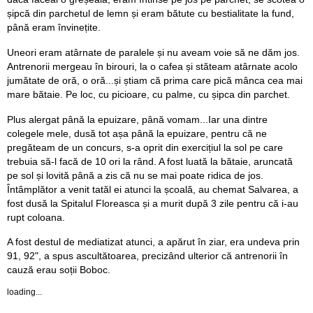
șipcă din parchetul de lemn și eram bătute cu bestialitate la fund,
până eram învinețite.
Uneori eram atârnate de paralele și nu aveam voie să ne dăm jos.
Antrenorii mergeau în birouri, la o cafea și stăteam atârnate acolo
jumătate de oră, o oră...și știam că prima care pică mânca cea mai
mare bătaie. Pe loc, cu picioare, cu palme, cu șipca din parchet.
Plus alergat până la epuizare, până vomam...Iar una dintre
colegele mele, dusă tot așa până la epuizare, pentru că ne
pregăteam de un concurs, s-a oprit din exercițiul la sol pe care
trebuia să-l facă de 10 ori la rând. A fost luată la bătaie, aruncată
pe sol și lovită până a zis că nu se mai poate ridica de jos.
Întâmplător a venit tatăl ei atunci la școală, au chemat Salvarea, a
fost dusă la Spitalul Floreasca și a murit după 3 zile pentru că i-au
rupt coloana.
A fost destul de mediatizat atunci, a apărut în ziar, era undeva prin
91, 92", a spus ascultătoarea, precizând ulterior că antrenorii în
cauză erau soții Boboc.
loading...