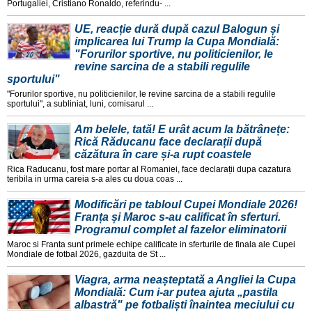
Portugaliei, Cristiano Ronaldo, referindu- ...
UE, reacție dură după cazul Balogun și
implicarea lui Trump la Cupa Mondială:
"Forurilor sportive, nu politicienilor, le
revine sarcina de a stabili regulile
sportului"
"Forurilor sportive, nu politicienilor, le revine sarcina de a stabili regulile
sportului", a subliniat, luni, comisarul ...
Am belele, tată! E urât acum la bătrânețe:
Rică Răducanu face declarații după
căzătura în care și-a rupt coastele
Rica Raducanu, fost mare portar al Romaniei, face declarații dupa cazatura
teribila in urma careia s-a ales cu doua coas ...
Modificări pe tabloul Cupei Mondiale 2026!
Franța și Maroc s-au calificat în sferturi.
Programul complet al fazelor eliminatorii
Maroc si Franta sunt primele echipe calificate in sferturile de finala ale Cupei
Mondiale de fotbal 2026, gazduita de St ...
Viagra, arma neașteptată a Angliei la Cupa
Mondială: Cum i-ar putea ajuta „pastila
albastră" pe fotbaliști înaintea meciului cu