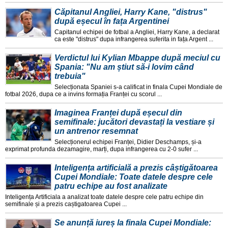
Căpitanul Angliei, Harry Kane, "distrus"
după eșecul în fața Argentinei
Capitanul echipei de fotbal a Angliei, Harry Kane, a declarat
ca este "distrus" dupa infrangerea suferita in fața Argent ...
Verdictul lui Kylian Mbappe după meciul cu
Spania: "Nu am știut să-i lovim când
trebuia"
Selecționata Spaniei s-a calificat in finala Cupei Mondiale de
fotbal 2026, dupa ce a invins formația Franței cu scorul ...
Imaginea Franței după eșecul din
semifinale: jucători devastați la vestiare și
un antrenor resemnat
Selecționerul echipei Franței, Didier Deschamps, și-a
exprimat profunda dezamagire, marți, dupa infrangerea cu 2-0 sufer ...
Inteligența artificială a prezis câștigătoarea
Cupei Mondiale: Toate datele despre cele
patru echipe au fost analizate
Inteligența Artificiala a analizat toate datele despre cele patru echipe din
semifinale și a prezis caștigatoarea Cupei ...
Se anunță iureș la finala Cupei Mondiale: