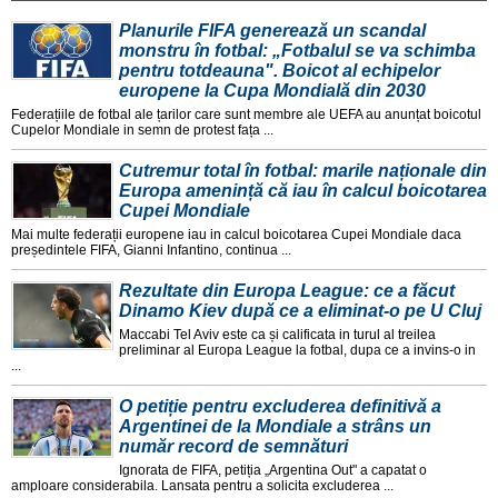
Planurile FIFA generează un scandal
monstru în fotbal: „Fotbalul se va schimba
pentru totdeauna". Boicot al echipelor
europene la Cupa Mondială din 2030
Federațiile de fotbal ale țarilor care sunt membre ale UEFA au anunțat boicotul
Cupelor Mondiale in semn de protest fața ...
Cutremur total în fotbal: marile naționale din
Europa amenință că iau în calcul boicotarea
Cupei Mondiale
Mai multe federații europene iau in calcul boicotarea Cupei Mondiale daca
președintele FIFA, Gianni Infantino, continua ...
Rezultate din Europa League: ce a făcut
Dinamo Kiev după ce a eliminat-o pe U Cluj
Maccabi Tel Aviv este ca și calificata in turul al treilea
preliminar al Europa League la fotbal, dupa ce a invins-o in
...
O petiție pentru excluderea definitivă a
Argentinei de la Mondiale a strâns un
număr record de semnături
Ignorata de FIFA, petiția „Argentina Out" a capatat o
amploare considerabila. Lansata pentru a solicita excluderea ...