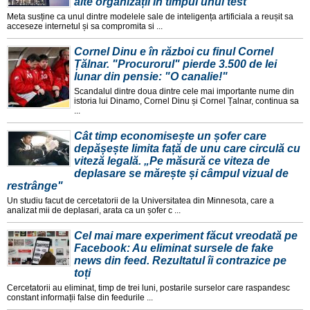
alte organizații în timpul unui test
Meta susține ca unul dintre modelele sale de inteligența artificiala a reușit sa
acceseze internetul și sa compromita si ...
Cornel Dinu e în război cu finul Cornel
Țălnar. "Procurorul" pierde 3.500 de lei
lunar din pensie: "O canalie!"
Scandalul dintre doua dintre cele mai importante nume din
istoria lui Dinamo, Cornel Dinu și Cornel Țalnar, continua sa
...
Cât timp economisește un șofer care
depășește limita față de unu care circulă cu
viteză legală. „Pe măsură ce viteza de
deplasare se mărește și câmpul vizual de
restrânge"
Un studiu facut de cercetatorii de la Universitatea din Minnesota, care a
analizat mii de deplasari, arata ca un șofer c ...
Cel mai mare experiment făcut vreodată pe
Facebook: Au eliminat sursele de fake
news din feed. Rezultatul îi contrazice pe
toți
Cercetatorii au eliminat, timp de trei luni, postarile surselor care raspandesc
constant informații false din feedurile ...