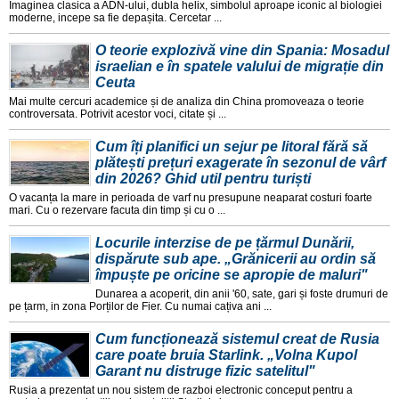
Imaginea clasica a ADN-ului, dubla helix, simbolul aproape iconic al biologiei
moderne, incepe sa fie depașita. Cercetar ...
O teorie explozivă vine din Spania: Mosadul
israelian e în spatele valului de migrație din
Ceuta
Mai multe cercuri academice și de analiza din China promoveaza o teorie
controversata. Potrivit acestor voci, citate și ...
Cum îți planifici un sejur pe litoral fără să
plătești prețuri exagerate în sezonul de vârf
din 2026? Ghid util pentru turiști
O vacanța la mare in perioada de varf nu presupune neaparat costuri foarte
mari. Cu o rezervare facuta din timp și cu o ...
Locurile interzise de pe țărmul Dunării,
dispărute sub ape. „Grănicerii au ordin să
împuște pe oricine se apropie de maluri"
Dunarea a acoperit, din anii '60, sate, gari și foste drumuri de
pe țarm, in zona Porților de Fier. Cu numai cațiva ani ...
Cum funcționează sistemul creat de Rusia
care poate bruia Starlink. „Volna Kupol
Garant nu distruge fizic satelitul"
Rusia a prezentat un nou sistem de razboi electronic conceput pentru a