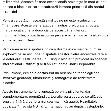
milimetrică. Această finisare excepțională amintește în mod ciudat
de cea a blocurilor care încadrează intrarea principală din nordul
piramidei.
Pentru cercetători, această similitudine nu este nicidecum o
întâmplare. Aceste pietre atât de minuțios prelucrate ar putea
marca locația unei a doua căi de acces către interiorul
monumentului, o poartă ascunsă pe care nimeni nu ar fi călcat-o de
aproape cinci milenii.
Verificarea acestei ipoteze ridica o dilemă etică majoră: cum să
explorezi ce se ascunde în spatele acestor pietre ancestrale fără a
le deteriora? Distrugerea unui singur bloc ar fi provocat un scandal
internațional justificat și ar fi anulat, poate, indicii ireparabile.
Prin urmare, echipa a desfășurat un arsenal de tehnologii non-
invazive: georadar, ultrasunete și tomografie de rezistivitate
electrică.
Aceste instrumente funcționează pe principii diferite, dar
complementare, permițând cartografierea a ceea ce se află sub
suprafață fără a perfora nici cea mai mică gaură. Rezultatele,
publicate în revista NDT & E International, au depășit așteptările.