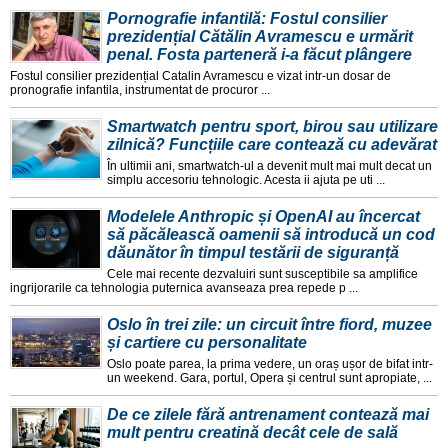
Pornografie infantilă: Fostul consilier
prezidențial Cătălin Avramescu e urmărit
penal. Fosta parteneră i-a făcut plângere
Fostul consilier prezidențial Catalin Avramescu e vizat intr-un dosar de
pronografie infantila, instrumentat de procuror ...
Smartwatch pentru sport, birou sau utilizare
zilnică? Funcțiile care contează cu adevărat
În ultimii ani, smartwatch-ul a devenit mult mai mult decat un
simplu accesoriu tehnologic. Acesta ii ajuta pe uti ...
Modelele Anthropic și OpenAI au încercat
să păcălească oamenii să introducă un cod
dăunător în timpul testării de siguranță
Cele mai recente dezvaluiri sunt susceptibile sa amplifice
ingrijorarile ca tehnologia puternica avanseaza prea repede p ...
Oslo în trei zile: un circuit între fiord, muzee
și cartiere cu personalitate
Oslo poate parea, la prima vedere, un oraș ușor de bifat intr-
un weekend. Gara, portul, Opera și centrul sunt apropiate, ...
De ce zilele fără antrenament contează mai
mult pentru creatină decât cele de sală