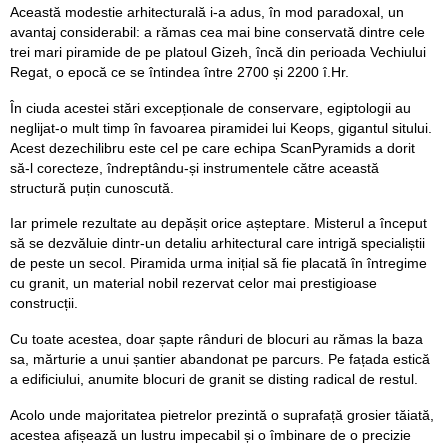
Această modestie arhitecturală i-a adus, în mod paradoxal, un
avantaj considerabil: a rămas cea mai bine conservată dintre cele
trei mari piramide de pe platoul Gizeh, încă din perioada Vechiului
Regat, o epocă ce se întindea între 2700 și 2200 î.Hr.
În ciuda acestei stări excepționale de conservare, egiptologii au
neglijat-o mult timp în favoarea piramidei lui Keops, gigantul sitului.
Acest dezechilibru este cel pe care echipa ScanPyramids a dorit
să-l corecteze, îndreptându-și instrumentele către această
structură puțin cunoscută.
Iar primele rezultate au depășit orice așteptare. Misterul a început
să se dezvăluie dintr-un detaliu arhitectural care intrigă specialiștii
de peste un secol. Piramida urma inițial să fie placată în întregime
cu granit, un material nobil rezervat celor mai prestigioase
construcții.
Cu toate acestea, doar șapte rânduri de blocuri au rămas la baza
sa, mărturie a unui șantier abandonat pe parcurs. Pe fațada estică
a edificiului, anumite blocuri de granit se disting radical de restul.
Acolo unde majoritatea pietrelor prezintă o suprafață grosier tăiată,
acestea afișează un lustru impecabil și o îmbinare de o precizie