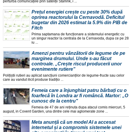
perturba comunicațiile prin sateliții Starlink, i ...
Prețul energiei crește cu peste 30% după
oprirea reactorului la Cernavodă. Deficitul
bugetar din 2026 estimat la 5.9% din PIB de
Fitch
Prima saptamana de funcționare a sistemului energetic cu
un singur reactor la centrala de la Cernavoda, dupa ce pe 28
iu ...
Amenzi pentru vânzătorii de legume de pe
marginea drumului. Unde s-au făcut
controale. „Crește riscul producerii unor
evenimente rutiere"
Polițiștii rutieri au aplicat sancțiuni comercianților de legume-fructe sau celor
care au vandut ilicit produse tradițio ...
Femeia care a înjunghiat patru bărbați cu o
foarfecă în Londra ar fi româncă. Martor: „O
cunosc de la centru"
Femeia de 47 de ani reținuta dupa atacul comis miercuri, 5
august, in Covent Garden, una dintre cele mai aglomerate zone ...
Meta anunță că un model AI a accesat
internetul și a compromis sistemele unei