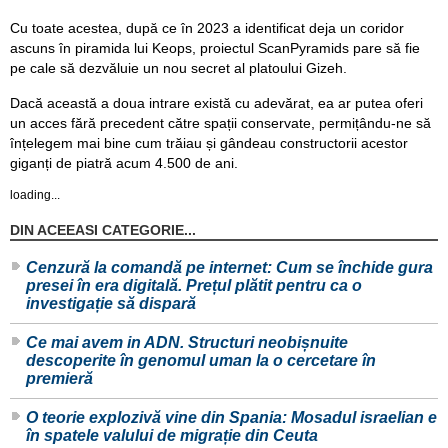
Cu toate acestea, după ce în 2023 a identificat deja un coridor
ascuns în piramida lui Keops, proiectul ScanPyramids pare să fie
pe cale să dezvăluie un nou secret al platoului Gizeh.
Dacă această a doua intrare există cu adevărat, ea ar putea oferi
un acces fără precedent către spații conservate, permițându-ne să
înțelegem mai bine cum trăiau și gândeau constructorii acestor
giganți de piatră acum 4.500 de ani.
loading...
DIN ACEEASI CATEGORIE...
Cenzură la comandă pe internet: Cum se închide gura
presei în era digitală. Prețul plătit pentru ca o
investigație să dispară
Ce mai avem in ADN. Structuri neobișnuite
descoperite în genomul uman la o cercetare în
premieră
O teorie explozivă vine din Spania: Mosadul israelian e
în spatele valului de migrație din Ceuta