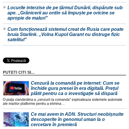
Locurile interzise de pe țărmul Dunării, dispărute sub
ape. „Grănicerii au ordin să împuște pe oricine se
apropie de maluri"
Cum funcționează sistemul creat de Rusia care poate
bruia Starlink. „Volna Kupol Garant nu distruge fizic
satelitul"
PUTETI CITI SI...
Cenzură la comandă pe internet: Cum se
închide gura presei în era digitală. Prețul
plătit pentru ca o investigație să dispară
O piața clandestina a „cenzurii la comanda" exploateaza sistemele automate
ale marilor platforme pentru a elimina ...
Ce mai avem in ADN. Structuri neobișnuite
descoperite în genomul uman la o
cercetare în premieră