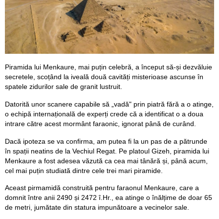
Piramida lui Menkaure, mai puțin celebră, a început să-și dezvăluie
secretele, scoțând la iveală două cavități misterioase ascunse în
spatele zidurilor sale de granit lustruit.
Datorită unor scanere capabile să „vadă" prin piatră fără a o atinge,
o echipă internațională de experți crede că a identificat o a doua
intrare către acest mormânt faraonic, ignorat până de curând.
Dacă ipoteza se va confirma, am putea fi la un pas de a pătrunde
în spații neatins de la Vechiul Regat. Pe platoul Gizeh, piramida lui
Menkaure a fost adesea văzută ca cea mai tânără și, până acum,
cel mai puțin studiată dintre cele trei mari piramide.
Aceast pirmamidă construită pentru faraonul Menkaure, care a
domnit între anii 2490 și 2472 î.Hr., ea atinge o înălțime de doar 65
de metri, jumătate din statura impunătoare a vecinelor sale.