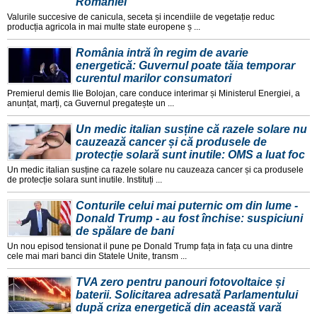
României
Valurile succesive de canicula, seceta și incendiile de vegetație reduc
producția agricola in mai multe state europene ș ...
România intră în regim de avarie
energetică: Guvernul poate tăia temporar
curentul marilor consumatori
Premierul demis Ilie Bolojan, care conduce interimar și Ministerul Energiei, a
anunțat, marți, ca Guvernul pregatește un ...
Un medic italian susține că razele solare nu
cauzează cancer și că produsele de
protecție solară sunt inutile: OMS a luat foc
Un medic italian susține ca razele solare nu cauzeaza cancer și ca produsele
de protecție solara sunt inutile. Instituți ...
Conturile celui mai puternic om din lume -
Donald Trump - au fost închise: suspiciuni
de spălare de bani
Un nou episod tensionat il pune pe Donald Trump fața in fața cu una dintre
cele mai mari banci din Statele Unite, transm ...
TVA zero pentru panouri fotovoltaice și
baterii. Solicitarea adresată Parlamentului
după criza energetică din această vară