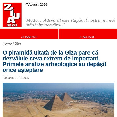
7 August, 2026
Motto: „
Adevărul este stăpânul nostru, nu noi
stăpânim adevărul
”
ZIUANEWS
CAUTARE
home
Stiri
O piramidă uitată de la Giza pare că
dezvăluie ceva extrem de important.
Primele analize arheologice au depășit
orice așteptare
Postat la: 15.11.2025 |