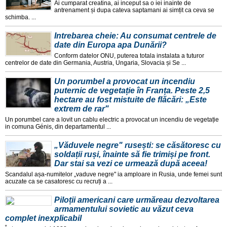
Ai cumparat creatina, ai inceput sa o iei inainte de
antrenament și dupa cateva saptamani ai simțit ca ceva se
schimba. ...
Intrebarea cheie: Au consumat centrele de
date din Europa apa Dunării?
Conform datelor ONU, puterea totala instalata a tuturor
centrelor de date din Germania, Austria, Ungaria, Slovacia și Se ...
Un porumbel a provocat un incendiu
puternic de vegetație în Franța. Peste 2,5
hectare au fost mistuite de flăcări: „Este
extrem de rar"
Un porumbel care a lovit un cablu electric a provocat un incendiu de vegetație
in comuna Génis, din departamentul ...
„Văduvele negre" rusești: se căsătoresc cu
soldații ruși, înainte să fie trimiși pe front.
Dar stai sa vezi ce urmează după aceea!
Scandalul așa-numitelor „vaduve negre" ia amploare in Rusia, unde femei sunt
acuzate ca se casatoresc cu recruți a ...
Piloții americani care urmăreau dezvoltarea
armamentului sovietic au văzut ceva
complet inexplicabil