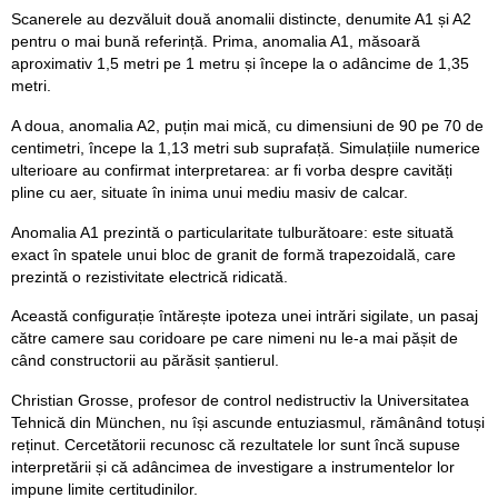
Scanerele au dezvăluit două anomalii distincte, denumite A1 și A2
pentru o mai bună referință. Prima, anomalia A1, măsoară
aproximativ 1,5 metri pe 1 metru și începe la o adâncime de 1,35
metri.
A doua, anomalia A2, puțin mai mică, cu dimensiuni de 90 pe 70 de
centimetri, începe la 1,13 metri sub suprafață. Simulațiile numerice
ulterioare au confirmat interpretarea: ar fi vorba despre cavități
pline cu aer, situate în inima unui mediu masiv de calcar.
Anomalia A1 prezintă o particularitate tulburătoare: este situată
exact în spatele unui bloc de granit de formă trapezoidală, care
prezintă o rezistivitate electrică ridicată.
Această configurație întărește ipoteza unei intrări sigilate, un pasaj
către camere sau coridoare pe care nimeni nu le-a mai pășit de
când constructorii au părăsit șantierul.
Christian Grosse, profesor de control nedistructiv la Universitatea
Tehnică din München, nu își ascunde entuziasmul, rămânând totuși
reținut. Cercetătorii recunosc că rezultatele lor sunt încă supuse
interpretării și că adâncimea de investigare a instrumentelor lor
impune limite certitudinilor.