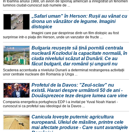
În toamna anului 1988, un avion de spionaj american a inregistrat un fenomen
luminos ciudat-cunoscut sub numele de ...
„Safari uman" în Herson: Rușii au vânat cu
drona un vânzător de legume. Imagini
distopice
Imagini care par desprinse dintr-un film distopic au fost
surprinse intr-o piața din Herson, unde un vanzator de fructe ...
Bulgaria reușește să țină pornită centrala
nucleară Kozlodui la capacitate normală, în
ciuda nivelului scăzut al Dunării. Ce au
făcut bulgarii, dar românii și ungurii nu
Scaderea accentuata a nivelului Dunarii a determinat restrangerea activitații
unor centrale nucleare din Romania și Unga ...
Profetul de la Davos: "Zeul-sclav" nu
există. Harari despre următorii 50 de ani -
Douăsprezece teze despre lumea care vine
Compania energetica portugheza EDP l-a invitat pe Yuval Noah Harari -
cunoscut si ca profetul sau ideologul de la Davos ...
Canicula loveşte puternic agricultura
europeană. Uleiul de măsline, printre cele
mai afectate produse - Care sunt avantajele