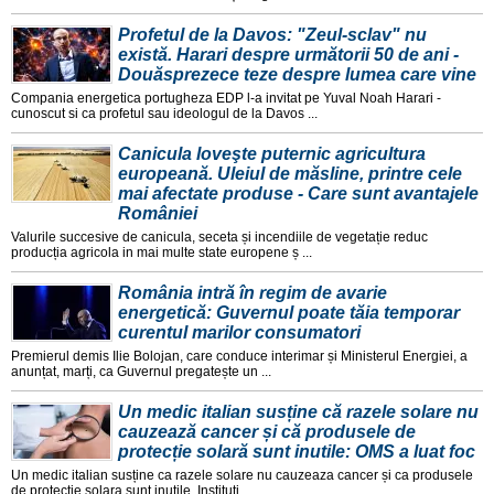
Profetul de la Davos: "Zeul-sclav" nu
există. Harari despre următorii 50 de ani -
Douăsprezece teze despre lumea care vine
Compania energetica portugheza EDP l-a invitat pe Yuval Noah Harari -
cunoscut si ca profetul sau ideologul de la Davos ...
Canicula loveşte puternic agricultura
europeană. Uleiul de măsline, printre cele
mai afectate produse - Care sunt avantajele
României
Valurile succesive de canicula, seceta și incendiile de vegetație reduc
producția agricola in mai multe state europene ș ...
România intră în regim de avarie
energetică: Guvernul poate tăia temporar
curentul marilor consumatori
Premierul demis Ilie Bolojan, care conduce interimar și Ministerul Energiei, a
anunțat, marți, ca Guvernul pregatește un ...
Un medic italian susține că razele solare nu
cauzează cancer și că produsele de
protecție solară sunt inutile: OMS a luat foc
Un medic italian susține ca razele solare nu cauzeaza cancer și ca produsele
de protecție solara sunt inutile. Instituți ...