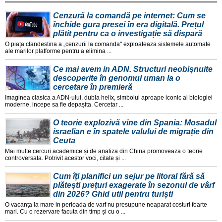
Cenzură la comandă pe internet: Cum se
închide gura presei în era digitală. Prețul
plătit pentru ca o investigație să dispară
O piața clandestina a „cenzurii la comanda" exploateaza sistemele automate
ale marilor platforme pentru a elimina ...
Ce mai avem in ADN. Structuri neobișnuite
descoperite în genomul uman la o
cercetare în premieră
Imaginea clasica a ADN-ului, dubla helix, simbolul aproape iconic al biologiei
moderne, incepe sa fie depașita. Cercetar ...
O teorie explozivă vine din Spania: Mosadul
israelian e în spatele valului de migrație din
Ceuta
Mai multe cercuri academice și de analiza din China promoveaza o teorie
controversata. Potrivit acestor voci, citate și ...
Cum îți planifici un sejur pe litoral fără să
plătești prețuri exagerate în sezonul de vârf
din 2026? Ghid util pentru turiști
O vacanța la mare in perioada de varf nu presupune neaparat costuri foarte
mari. Cu o rezervare facuta din timp și cu o ...