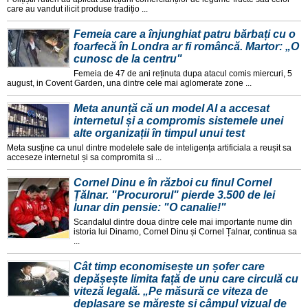
care au vandut ilicit produse tradițio ...
Femeia care a înjunghiat patru bărbați cu o
foarfecă în Londra ar fi româncă. Martor: „O
cunosc de la centru"
Femeia de 47 de ani reținuta dupa atacul comis miercuri, 5
august, in Covent Garden, una dintre cele mai aglomerate zone ...
Meta anunță că un model AI a accesat
internetul și a compromis sistemele unei
alte organizații în timpul unui test
Meta susține ca unul dintre modelele sale de inteligența artificiala a reușit sa
acceseze internetul și sa compromita si ...
Cornel Dinu e în război cu finul Cornel
Țălnar. "Procurorul" pierde 3.500 de lei
lunar din pensie: "O canalie!"
Scandalul dintre doua dintre cele mai importante nume din
istoria lui Dinamo, Cornel Dinu și Cornel Țalnar, continua sa
...
Cât timp economisește un șofer care
depășește limita față de unu care circulă cu
viteză legală. „Pe măsură ce viteza de
deplasare se mărește și câmpul vizual de