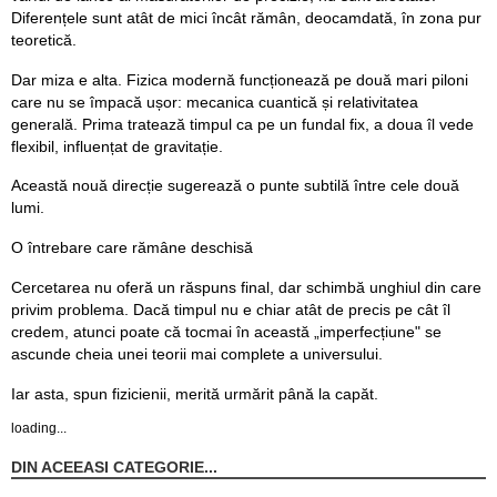
Diferențele sunt atât de mici încât rămân, deocamdată, în zona pur
teoretică.
Dar miza e alta. Fizica modernă funcționează pe două mari piloni
care nu se împacă ușor: mecanica cuantică și relativitatea
generală. Prima tratează timpul ca pe un fundal fix, a doua îl vede
flexibil, influențat de gravitație.
Această nouă direcție sugerează o punte subtilă între cele două
lumi.
O întrebare care rămâne deschisă
Cercetarea nu oferă un răspuns final, dar schimbă unghiul din care
privim problema. Dacă timpul nu e chiar atât de precis pe cât îl
credem, atunci poate că tocmai în această „imperfecțiune" se
ascunde cheia unei teorii mai complete a universului.
Iar asta, spun fizicienii, merită urmărit până la capăt.
loading...
DIN ACEEASI CATEGORIE...