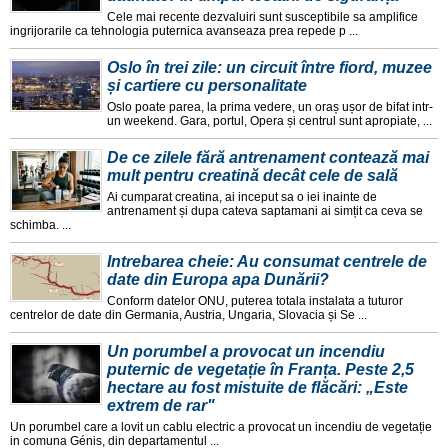
Cele mai recente dezvaluiri sunt susceptibile sa amplifice
ingrijorarile ca tehnologia puternica avanseaza prea repede p ...
Oslo în trei zile: un circuit între fiord, muzee
și cartiere cu personalitate
Oslo poate parea, la prima vedere, un oraș ușor de bifat intr-
un weekend. Gara, portul, Opera și centrul sunt apropiate, ...
De ce zilele fără antrenament contează mai
mult pentru creatină decât cele de sală
Ai cumparat creatina, ai inceput sa o iei inainte de
antrenament și dupa cateva saptamani ai simțit ca ceva se
schimba. ...
Intrebarea cheie: Au consumat centrele de
date din Europa apa Dunării?
Conform datelor ONU, puterea totala instalata a tuturor
centrelor de date din Germania, Austria, Ungaria, Slovacia și Se ...
Un porumbel a provocat un incendiu
puternic de vegetație în Franța. Peste 2,5
hectare au fost mistuite de flăcări: „Este
extrem de rar"
Un porumbel care a lovit un cablu electric a provocat un incendiu de vegetație
in comuna Génis, din departamentul ...