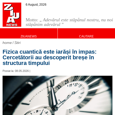
6 August, 2026
Motto: „
Adevărul este stăpânul nostru, nu noi
stăpânim adevărul
”
ZIUANEWS
CAUTARE
home
Stiri
Fizica cuantică este iarăși în impas:
Cercetătorii au descoperit breșe în
structura timpului
Postat la: 08.05.2026 |