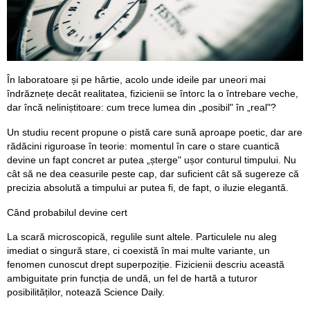
În laboratoare și pe hârtie, acolo unde ideile par uneori mai
îndrăznețe decât realitatea, fizicienii se întorc la o întrebare veche,
dar încă neliniștitoare: cum trece lumea din „posibil" în „real"?
Un studiu recent propune o pistă care sună aproape poetic, dar are
rădăcini riguroase în teorie: momentul în care o stare cuantică
devine un fapt concret ar putea „șterge" ușor conturul timpului. Nu
cât să ne dea ceasurile peste cap, dar suficient cât să sugereze că
precizia absolută a timpului ar putea fi, de fapt, o iluzie elegantă.
Când probabilul devine cert
La scară microscopică, regulile sunt altele. Particulele nu aleg
imediat o singură stare, ci coexistă în mai multe variante, un
fenomen cunoscut drept superpoziție. Fizicienii descriu această
ambiguitate prin funcția de undă, un fel de hartă a tuturor
posibilităților, notează Science Daily.