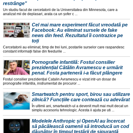
restrânge"
Un studiu facut de cercetatorii de la Universitatea din Minnesota, care a
analizat mii de deplasari, arata ca un șofer c ...
Cel mai mare experiment făcut vreodată pe
Facebook: Au eliminat sursele de fake
news din feed. Rezultatul îi contrazice pe
toți
Cercetatorii au eliminat, timp de trei luni, postarile surselor care raspandesc
constant informații false din feedurile ...
Pornografie infantilă: Fostul consilier
prezidențial Cătălin Avramescu e urmărit
penal. Fosta parteneră i-a făcut plângere
Fostul consilier prezidențial Catalin Avramescu e vizat intr-un dosar de
pronografie infantila, instrumentat de procuror ...
Smartwatch pentru sport, birou sau utilizare
zilnică? Funcțiile care contează cu adevărat
În ultimii ani, smartwatch-ul a devenit mult mai mult decat un
simplu accesoriu tehnologic. Acesta ii ajuta pe uti ...
Modelele Anthropic și OpenAI au încercat
să păcălească oamenii să introducă un cod
dăunător în timpul testării de siguranță