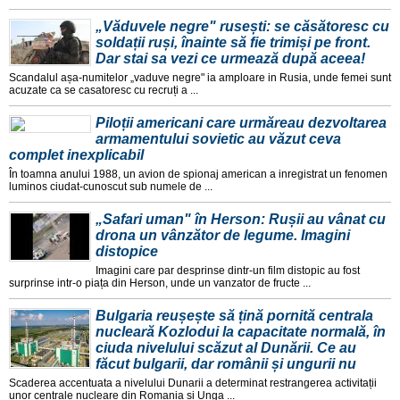
„Văduvele negre" rusești: se căsătoresc cu
soldații ruși, înainte să fie trimiși pe front.
Dar stai sa vezi ce urmează după aceea!
Scandalul așa-numitelor „vaduve negre" ia amploare in Rusia, unde femei sunt
acuzate ca se casatoresc cu recruți a ...
Piloții americani care urmăreau dezvoltarea
armamentului sovietic au văzut ceva
complet inexplicabil
În toamna anului 1988, un avion de spionaj american a inregistrat un fenomen
luminos ciudat-cunoscut sub numele de ...
„Safari uman" în Herson: Rușii au vânat cu
drona un vânzător de legume. Imagini
distopice
Imagini care par desprinse dintr-un film distopic au fost
surprinse intr-o piața din Herson, unde un vanzator de fructe ...
Bulgaria reușește să țină pornită centrala
nucleară Kozlodui la capacitate normală, în
ciuda nivelului scăzut al Dunării. Ce au
făcut bulgarii, dar românii și ungurii nu
Scaderea accentuata a nivelului Dunarii a determinat restrangerea activitații
unor centrale nucleare din Romania și Unga ...