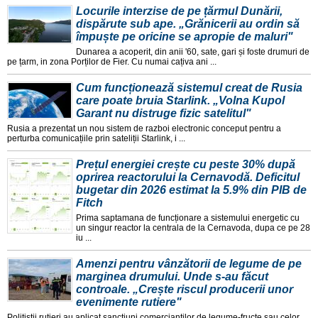
Locurile interzise de pe țărmul Dunării,
dispărute sub ape. „Grănicerii au ordin să
împuște pe oricine se apropie de maluri"
Dunarea a acoperit, din anii '60, sate, gari și foste drumuri de
pe țarm, in zona Porților de Fier. Cu numai cațiva ani ...
Cum funcționează sistemul creat de Rusia
care poate bruia Starlink. „Volna Kupol
Garant nu distruge fizic satelitul"
Rusia a prezentat un nou sistem de razboi electronic conceput pentru a
perturba comunicațiile prin sateliții Starlink, i ...
Prețul energiei crește cu peste 30% după
oprirea reactorului la Cernavodă. Deficitul
bugetar din 2026 estimat la 5.9% din PIB de
Fitch
Prima saptamana de funcționare a sistemului energetic cu
un singur reactor la centrala de la Cernavoda, dupa ce pe 28
iu ...
Amenzi pentru vânzătorii de legume de pe
marginea drumului. Unde s-au făcut
controale. „Crește riscul producerii unor
evenimente rutiere"
Polițiștii rutieri au aplicat sancțiuni comercianților de legume-fructe sau celor