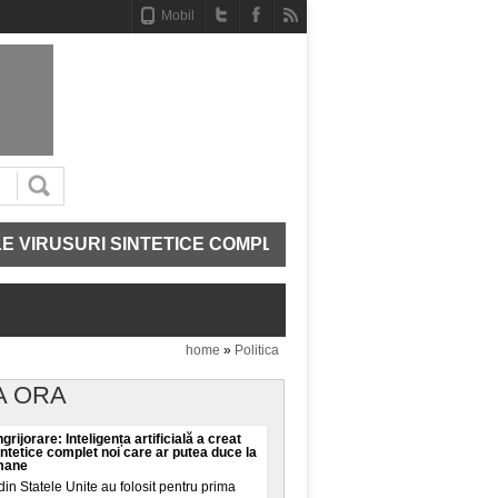
Mobil
RUSURI SINTETICE COMPLET NOI CARE AR PUTEA DUCE 
home
»
Politica
A ORA
grijorare: Inteligența artificială a creat
intetice complet noi care ar putea duce la
umane
din Statele Unite au folosit pentru prima