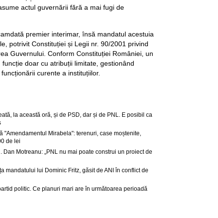
asume actul guvernării fără a mai fugi de
camdată premier interimar, însă mandatul acestuia
, potrivit Constituției și Legii nr. 90/2001 privind
rea Guvernului. Conform Constituției României, un
uncție doar cu atribuții limitate, gestionând
uncționării curente a instituțiilor.
tă, la această oră, și de PSD, dar și de PNL. E posibil ca
s
 "Amendamentul Mirabela": terenuri, case moștenite,
0 de lei
. Dan Motreanu: „PNL nu mai poate construi un proiect de
ța mandatului lui Dominic Fritz, găsit de ANI în conflict de
partid politic. Ce planuri mari are în următoarea perioadă