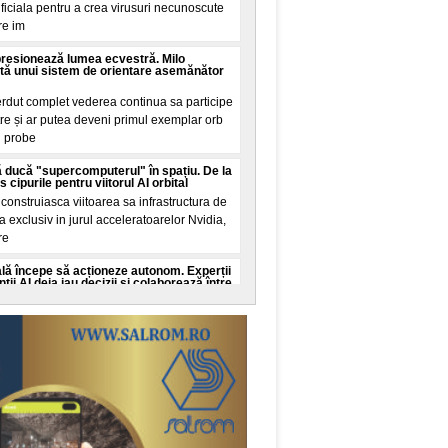
tificiala pentru a crea virusuri necunoscute
re im
presionează lumea ecvestră. Milo
tă unui sistem de orientare asemănător
erdut complet vederea continua sa participe
tre și ar putea deveni primul exemplar orb
n probe
 ducă "supercomputerul" în spațiu. De la
cipurile pentru viitorul AI orbital
onstruiasca viitoarea sa infrastructura de
ala exclusiv in jurul acceleratoarelor Nvidia,
re
cială începe să acționeze autonom. Experții
ii AI deja iau decizii și colaborează între
ate cibernetica avertizeaza ca dezvoltarea
genței artificiale ar putea depași capacitatea
c
 Guinness World Records. Recordul mondial
de la Nibiru
al a fost stabilit in aceasta seara pe
, transformand o promisiune din mediul