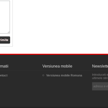
rimite
rmatii
Versiunea mobile
Newslett
Introduceti 
ntact
Versiunea mobile Romana
ultimele sti