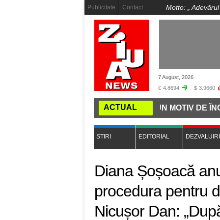
Motto: „
Adevărul
Publicitate
Contact
7 August, 2026
€
4.8694
$
3.9660
ACTUAL
AU BEJI, TOT UN DRAC"!
ÎNCĂ UN MOTIV DE ÎNGRIJO
STIRI
EDITORIAL
DEZVALUIRI
Diana Șoșoacă anun
procedura pentru de
Nicușor Dan: „Dup