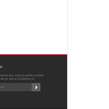
er
emailul dvs. mai jos pentru a primi
ri de pe site-ul ZiuaNews.ro