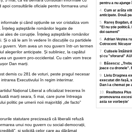
pentru a nu ajunge î
d apoi consultările oficiale pentru formarea unui
4.
Cum ar arăta viit
anticipate. Două pa
 informale și când opțiunile se vor cristaliza vom
5.
Rareș Bogdan, de
"El nu știe politică.
. Înțeleg așteptările românilor legate de
doi oameni"
mai ales de corupție. Înțeleg așteptările românilor
6.
Adrian Veștea ru
i. Și o să le am în vedere în discuțiile cu partidele
Cotroceni: Nicușor 
u guvern. Vom avea un nou guvern într-un termen
7.
Culisele întâlniri
l alegerilor anticipate. Și subliniez, la capătul
și cu "sforarul" A
vea un guvern pro-occidental. Cu calm vom trece
cușor Dan marți.
8.
Băsescu: „Trebui
joace cu dronele". F
st demis cu 281 de voturi, peste pragul necesar
9.
Liviu Dragnea exp
intrarea Executivului în regim interimar.
executat din fașă, 
Dan l-a chemat pe a
rtidul Național Liberal a oficializat trecerea în
10.
Realitatea Plu
e luată marți seara, 5 mai, care pune întreaga
promovarea excesiv
asta se vorbește'
lui politic pe umerii noii majorități „de facto"
urile statutare precizează că liberalii refuză
ormarea unui nou guvern cu social-democrații,
redibili", și solicită celor care au dărâmat