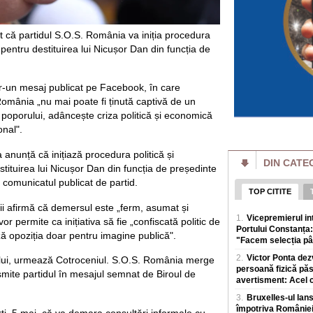
online intr-un succ
Putin pierde bătăl
batjocorit în mod
 că partidul S.O.S. România va iniția procedura
Vladimir Putin pier
ă pentru destituirea lui Nicușor Dan din funcția de
miliardar din domen
a dat puține semne
ntr-un mesaj publicat pe Facebook, în care
Cât de bogate sunt
omânia „nu mai poate fi ținută captivă de un
o avere mai mare d
 poporului, adâncește criza politică și economică
Cele mai mari averi
prin afaceri care e
onal".
povești de succes 
anunță că inițiază procedura politică și
DIN CATE
Un eveniment simil
stituirea lui Nicușor Dan din funcția de președinte
Rusia: Invazia a m
plăgi" VIDEO
 comunicatul publicat de partid.
TOP CITITE
Un fenomen neobișn
ii afirmă că demersul este „ferm, asumat și
de insecte au „inun
1.
Vicepremierul i
terenuri agricole v
or permite ca inițiativa să fie „confiscată politic de
Portului Constanța:
ă opoziția doar pentru imagine publică".
"Facem selecția pâ
Al doilea cel mai 
agravează. Ce îi 
2.
Victor Ponta dez
din ușă în ușă"
ui, urmează Cotroceniul. S.O.S. România merge
persoană fizică păs
Virusul Ebola, car
smite partidul în mesajul semnat de Biroul de
avertisment: Acel ci
Congo, s-ar putea sa
sanitare, in condiții
3.
Bruxelles-ul lan
împotriva României,
rți, 5 mai, că va demara consultări informale cu