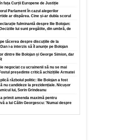
n fața Curții Europene de Justiție
orul Parlament în cazul alegerilor
rtide ar dispărea. Cine și-ar dubla scorul
clarație fulminantă despre Ilie Bolojan:
 Deciziile lui sunt pregătite, din umbră, de
pe tăcerea despre discuțiile de la
Dan i-a interzis să îl anunțe pe Bolojan
lor dintre Ilie Bolojan și George Simion, dar
UR
e negociat cu ucrainenii să nu se mai
ostul președinte critică achizițiile Armatei
lică războiul politic: Ilie Bolojan a fost
să nu candideze la prezidențiale. Nicușor
micul lui, Sorin Grindeanu
s a primit amenda maximă pentru
ă a lui Călin Georgescu: 'Numai despre