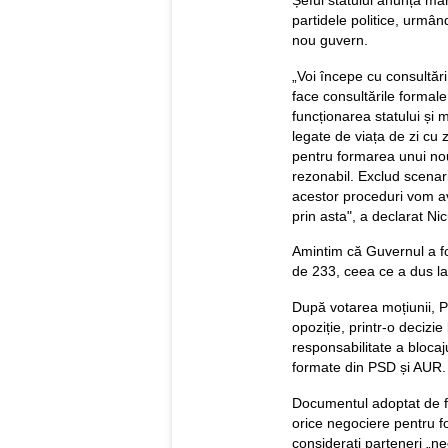
partidele politice, urmân
nou guvern.
„Voi începe cu consultări
face consultările formale
funcționarea statului și 
legate de viața de zi cu z
pentru formarea unui no
rezonabil. Exclud scenariu
acestor proceduri vom a
prin asta", a declarat Ni
Amintim că Guvernul a fo
de 233, ceea ce a dus la 
După votarea moțiunii, Pa
opoziție, printr-o decizi
responsabilitate a blocaju
formate din PSD și AUR.
Documentul adoptat de for
orice negociere pentru f
considerați parteneri „nec