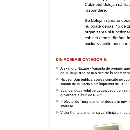
Cabinetul Bolojan să își 
răspundere.
Ilie Bolojan rămâne deo
nu poate depăși 45 de zile
organizarea și funcționa
cabinet demis rămâne în f
exclusiv actele necesare f
DIN ACEEASI CATEGORIE...
Alexandru Nazare - Varianta de premier agrea
pe 10 august sa se ia o decizie în acest sen
Nicușor Dan publică averea concubinei după
salariu de la Dacia și un împrumut de 116.00
Scandal după votul pe Legea decarbonizării
guvernare alături de PSD"
Prefectul de Timiș a anunțat decizia în privin
interese
Victor Ponta a anunțat că va înființa un nou 