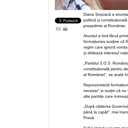
Diana Șoșoacă a anunțat
politică și constituțional
președinte al României.
Anunțul a fost făcut pri
formațiunea susține că R
regim care ignoră voința
și sfidează interesul nați
„Partidul S.O.S. România 
constituțională pentru de
al României", se arată în
Reprezentanții formațiun
necesar" și susțin că nu v
alte partide care mimeaz
„După căderea Guvernul
până la capăt", mai tran
Presă.
Șeful statului anunța ma