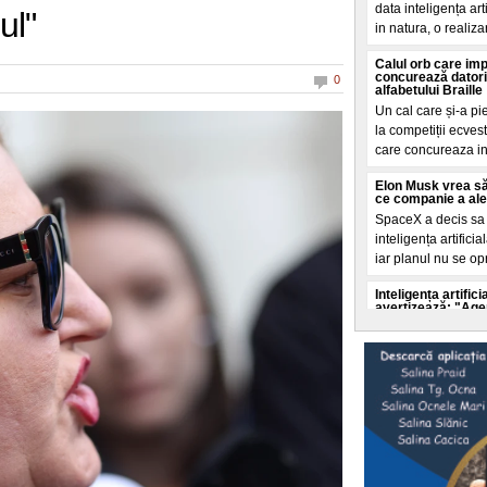
data inteligența ar
ul"
in natura, o realiza
Calul orb care im
concurează datori
0
alfabetului Braille
Un cal care și-a pi
la competiții ecves
care concureaza i
Elon Musk vrea să
ce companie a ales 
SpaceX a decis sa c
inteligența artifici
iar planul nu se op
Inteligența artifi
avertizează: "Agenț
ei"
Experții in securit
accelerata a inteli
autoritaților de a o 
Selly a intrat în
doborât de echipa 
Un nou record mondi
litoralul romanesc