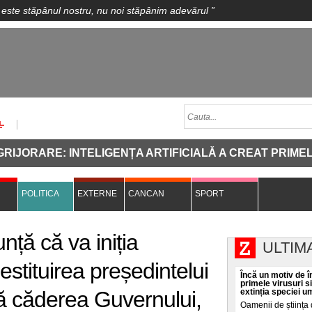
 este stăpânul nostru, nu noi stăpânim adevărul
”
RARE: INTELIGENȚA ARTIFICIALĂ A CREAT PRIMELE VI
POLITICA
EXTERNE
CANCAN
SPORT
ță că va iniția
ULTIM
stituirea președintelui
Încă un motiv de în
primele virusuri s
ă căderea Guvernului,
extinția speciei 
Oamenii de știința 