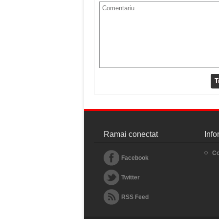
T
Ramai conectat
Info
Co
Facebook
Twitter
RSS Feed