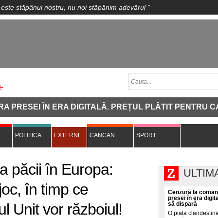
 este stăpânul nostru, nu noi stăpânim adevărul
”
 ÎN ERA DIGITALĂ. PREȚUL PLĂTIT PENTRU CA O INVE
POLITICA
EXTERNE
CANCAN
SPORT
a păcii în Europa:
ULTIM
joc, în timp ce
Cenzură la comand
presei în era digit
 Unit vor războiul!
să dispară
O piața clandestin