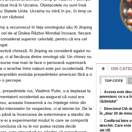
Locurile interzise
tizat încă în Ucraina. Obstacolele nu sunt însă
„Grănicerii au ord
maluri"
 Statele Unite. Ucraina nu intră în joc, în timp ce
Dunarea a acoperit, 
 vor războiul.
pe țarm, in zona Po
devreme, aceste a
p a recunoscut în fața omologului său Xi Jinping
a cel de-al Doilea Război Mondial încoace, fiecare
Cum funcționează 
onsiderat superior celorlalți, pentru că era cel
bruia Starlink. „V
satelitul"
ogat.
Rusia a prezentat 
pectivă chineză, Xi Jinping se consideră egalul nu
conceput pentru a pe
, ci al fiecăruia dintre omologii săi. Un chinez nu
in loc sa atace ter
esurse mai mari te face o persoană superioară.
o ierarhie între națiuni este pur occidentală. Prin
DIN CATE
Prețul energiei c
reactorului la Cer
terpretăm evoluția președintelui american fără a o
estimat la 5.9% di
re o percepe.
TOP CITITE
Prima saptamana de
singur reactor la 
președintele rus, Vladimir Putin, s-a deplasat la
1.
Acesta este disc
iulie unitatea 1 a fo
mentatorii occidentali au asigurat că rusul era
povestesc ce s-a în
războiului"
n nou, aceasta înseamnă a nu înțelege nimic din
Amenzi pentru vân
drumului. Unde s-a
ul intereselor lor respective, ci al istoriei lor. De la
2.
Directorul CIA de
producerii unor e
în „doar 20 de minut
ă până la încercarea de exterminare a slavilor de
Polițiștii rutieri a
ntre ei a experimentat modul în care se comportă
fructe sau celor ca
3.
Conflictul între 
de sezon, dupa ce
deschis. Care este 
 concluzia că nu le vor putea rezista decât
ale UE