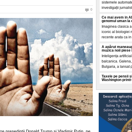
sistemele automate
investigații jurnalis
0
Ce mai avem in AD
genomul uman la o
Imaginea clasica a
iconic al biologiei
recente arata ca in 
A apărut maneaua
muzica noii piese 
Inteligența artificia
balcanica. Galena, 
Bulgaria, a lansat 
Taxele pe pensii și
Washington printr
Un Acord de impru
aprilie prin ministr
condiționeaza finan
O teorie explozivă
spatele valului de
Mai multe cercuri 
promoveaza o teorie
și analizate de El 
re președinții Donald Trump și Vladimir Putin, pe