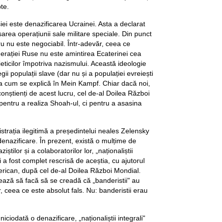
te.
ei este denazificarea Ucrainei. Asta a declarat
sarea operațiunii sale militare speciale. Din punct
ru nu este negociabil. Într-adevăr, ceea ce
derației Ruse nu este amintirea Ecaterinei cea
ieticilor împotriva nazismului. Această ideologie
ii populații slave (dar nu și a populației evreiești
așa cum se explică în Mein Kampf. Chiar dacă noi,
onștienți de acest lucru, cel de-al Doilea Război
pentru a realiza Shoah-ul, ci pentru a asasina
strația ilegitimă a președintelui neales Zelensky
enazificare. În prezent, există o mulțime de
tilor și a colaboratorilor lor, „naționaliștii
ei a fost complet rescrisă de aceștia, cu ajutorul
merican, după cel de-al Doilea Război Mondial.
ază să facă să se creadă că „banderistii" au
r, ceea ce este absolut fals. Nu: banderistii erau
iciodată o denazificare, „naționaliștii integrali"