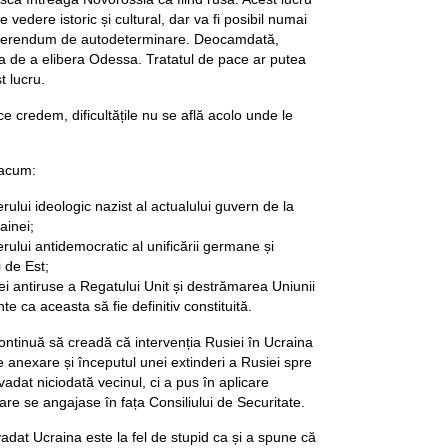
de vedere istoric și cultural, dar va fi posibil numai
referendum de autodeterminare. Deocamdată,
ția de a elibera Odessa. Tratatul de pace ar putea
 lucru.
e credem, dificultățile nu se află acolo unde le
 acum:
ului ideologic nazist al actualului guvern de la
ainei;
ului antidemocratic al unificării germane și
 de Est;
i antiruse a Regatului Unit și destrămarea Uniunii
e ca aceasta să fie definitiv constituită.
continuă să creadă că intervenția Rusiei în Ucraina
 anexare și începutul unei extinderi a Rusiei spre
adat niciodată vecinul, ci a pus în aplicare
re se angajase în fața Consiliului de Securitate.
adat Ucraina este la fel de stupid ca și a spune că