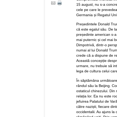
15 august, nu s-a concre
cele pe care le prevedeau
Germania și Regatul Unit
Președintele Donald Trum
că este egalul său. De l
președinte american s-a c
mai puternic și cel mai b
Dimpotrivă, dintr-o pers
numai al lui Donald Trump
crede că a dispune de r
Această concepție despre 
urmare, nu trebuie să in
lega de cultura celui ca
În săptămâna următoare, 
rândul său la Beijing. Co
ostaticul chinezului. Di
relația lor. Ea nu este rod
jefuirea Palatului de Var
către naziști, fiecare di
occidentalii. Au ajuns la