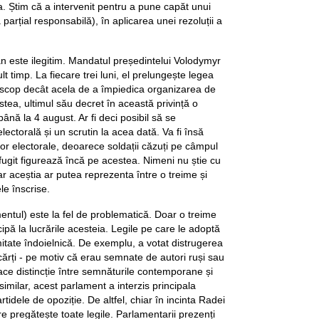
 Știm că a intervenit pentru a pune capăt unui
parțial responsabilă), în aplicarea unei rezoluții a
n este ilegitim. Mandatul președintelui Volodymyr
t timp. La fiecare trei luni, el prelungește legea
t scop decât acela de a împiedica organizarea de
stea, ultimul său decret în această privință o
ână la 4 august. Ar fi deci posibil să se
ctorală și un scrutin la acea dată. Va fi însă
lor electorale, deoarece soldații căzuți pe câmpul
u fugit figurează încă pe acestea. Nimeni nu știe cu
ar aceștia ar putea reprezenta între o treime și
le înscrise.
tul) este la fel de problematică. Doar o treime
cipă la lucrările acesteia. Legile pe care le adoptă
mitate îndoielnică. De exemplu, a votat distrugerea
cărți - pe motiv că erau semnate de autori ruși sau
 face distincție între semnăturile contemporane și
d similar, acest parlament a interzis principala
artidele de opoziție. De altfel, chiar în incinta Radei
re pregătește toate legile. Parlamentarii prezenți