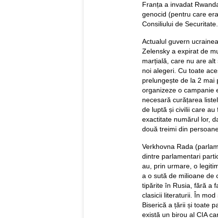
Franța a invadat Rwanda.
genocid (pentru care era 
Consiliului de Securitate.
Actualul guvern ucrainea
Zelensky a expirat de mul
marțială, care nu are al
noi alegeri. Cu toate ace
prelungește de la 2 mai p
organizeze o campanie ele
necesară curățarea liste
de luptă și civilii care a
exactitate numărul lor, d
două treimi din persoane
Verkhovna Rada (parlamen
dintre parlamentari parti
au, prin urmare, o legiti
a o sută de milioane de 
tipărite în Rusia, fără a
clasicii literaturii. În mo
Biserică a țării și toate p
există un birou al CIA ca