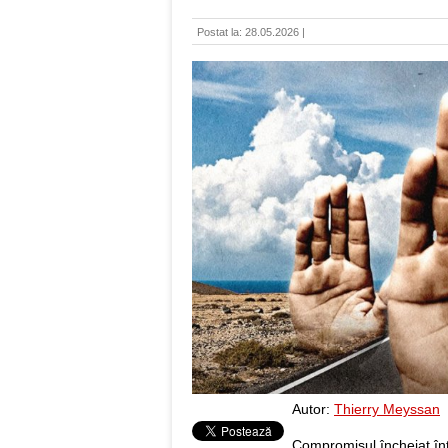
Postat la: 28.05.2026 |
Autor:
Thierry Meyssan
Compromisul încheiat înt