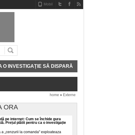
Mobil
STIGAȚIE SĂ DISPARĂ
CE MAI AVEM IN ADN. STRU
home
»
Externe
A ORA
ă pe internet: Cum se închide gura
ală. Prețul plătit pentru ca o investigație
a a „cenzurii la comanda" exploateaza