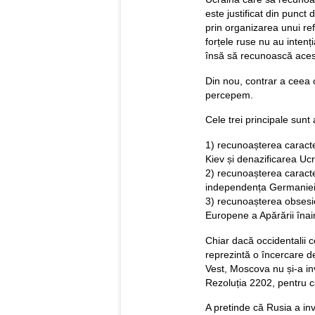
este justificat din punct 
prin organizarea unui 
forțele ruse nu au inten
însă să recunoască acest
Din nou, contrar a ceea c
percepem.
Cele trei principale sunt
1) recunoașterea caracter
Kiev și denazificarea Ucr
2) recunoașterea caracter
independența Germaniei
3) recunoașterea obsesie
Europene a Apărării înaint
Chiar dacă occidentalii 
reprezintă o încercare de
Vest, Moscova nu și-a inv
Rezoluția 2202, pentru ca
A pretinde că Rusia a inv