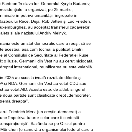
ui Panteon în slava lor. Generalul Kyrylo Budanov,
 prezidențiale, a organizat, pe 28 martie,
riminale împotriva umanității, îngropate în
Războiului Rece. Deja, Rob Jetten și Luc Frieden,
i luxemburghez, au acceptat transferul cadavrelor
lets și ale nazistului Andriy Melnyk.
mania este un stat democratic care a reușit să se
ate acestea, așa cum tocmai a publicat Dmitri
 al Consiliului de Securitate al Federației Ruse,
t o iluzie. Germanii din Vest nu au cerut niciodată
dreptul internațional, reunificarea nu este valabilă.
n 2025 au scos la iveală rezultate diferite și
RFA și RDA. Germanii din Vest au votat CDU sau
st au votat AfD. Acesta este, de altfel, singurul
e două partide sunt clasificate drept „democrate",
extremă dreapta".
arul Friedrich Merz (un creștin-democrat) a
une împotriva tuturor celor care îi contestă
„conspiraționiști". Bazându-se pe Oficiul pentru
in München (o ramură a organismului federal care a