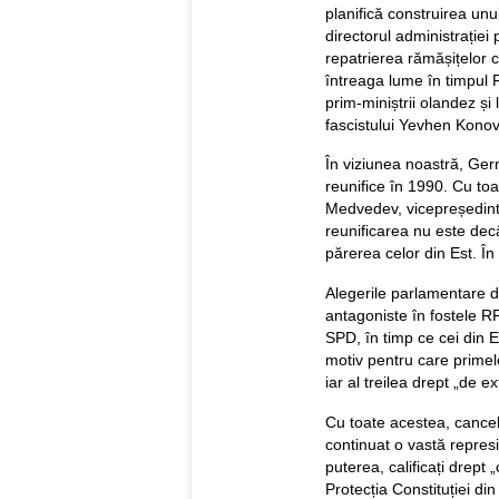
planifică construirea un
directorul administrației
repatrierea rămășițelor c
întreaga lume în timpul 
prim-miniștrii olandez ș
fascistului Yevhen Konova
În viziunea noastră, Ger
reunifice în 1990. Cu to
Medvedev, vicepreședinte
reunificarea nu este decâ
părerea celor din Est. În 
Alegerile parlamentare di
antagoniste în fostele 
SPD, în timp ce cei din E
motiv pentru care primel
iar al treilea drept „de 
Cu toate acestea, cancel
continuat o vastă represi
puterea, calificați drept 
Protecția Constituției d