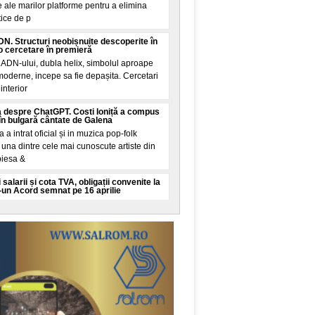
 ale marilor platforme pentru a elimina
tice de p
N. Structuri neobișnuite descoperite în
 cercetare în premieră
 ADN-ului, dubla helix, simbolul aproape
 moderne, incepe sa fie depașita. Cercetari
interior
 despre ChatGPT. Costi Ioniță a compus
în bulgară cântate de Galena
la a intrat oficial și in muzica pop-folk
una dintre cele mai cunoscute artiste din
piesa &
 salarii și cota TVA, obligații convenite la
-un Acord semnat pe 16 aprilie
mut financiar semnat de Romania pe 16
ul Finanțelor și ratificat joi de Parlament
țarea țarii
 vine din Spania: Mosadul israelian e în
 migrație din Ceuta
academice și de analiza din China
 controversata. Potrivit acestor voci, citate
Mundo, servici