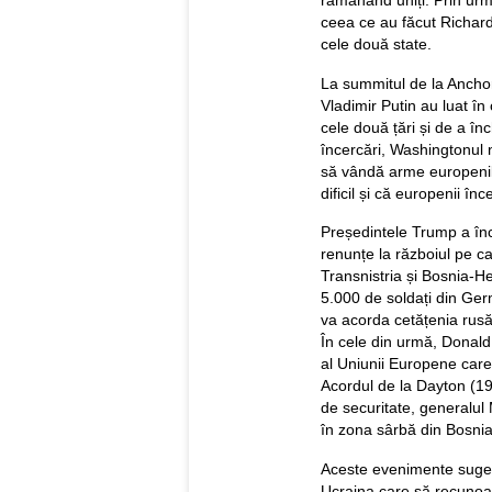
rămânând uniți. Prin ur
ceea ce au făcut Richar
cele două state.
La summitul de la Ancho
Vladimir Putin au luat în
cele două țări și de a în
încercări, Washingtonul n
să vândă arme europenilo
dificil și că europenii înc
Președintele Trump a înc
renunțe la războiul pe ca
Transnistria și Bosnia-He
5.000 de soldați din Germ
va acorda cetățenia rusă 
În cele din urmă, Donald 
al Uniunii Europene care
Acordul de la Dayton (199
de securitate, generalul
în zona sârbă din Bosnia
Aceste evenimente sugere
Ucraina care să recunoas