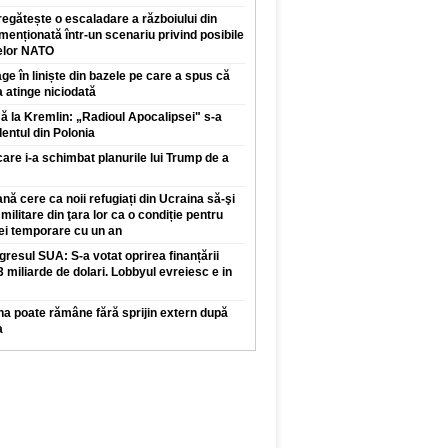
regătește o escaladare a războiului din
enționată într-un scenariu privind posibile
elor NATO
ge în liniște din bazele pe care a spus că
a atinge niciodată
 la Kremlin: „Radioul Apocalipsei" s-a
dentul din Polonia
care i-a schimbat planurile lui Trump de a
ă cere ca noii refugiați din Ucraina să-şi
 militare din ţara lor ca o condiție pentru
iei temporare cu un an
resul SUA: S-a votat oprirea finanțării
,3 miliarde de dolari. Lobbyul evreiesc e in
na poate rămâne fără sprijin extern după
a