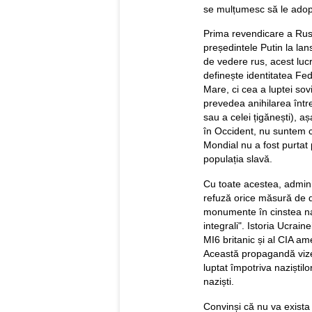
se mulțumesc să le adop
Prima revendicare a Rusi
președintele Putin la lan
de vedere rus, acest luc
definește identitatea Fe
Mare, ci cea a luptei sov
prevedea anihilarea întreg
sau a celei țigănești), 
în Occident, nu suntem c
Mondial nu a fost purtat 
populația slavă.
Cu toate acestea, admini
refuză orice măsură de d
monumente în cinstea naziș
integrali". Istoria Ucrain
MI6 britanic și al CIA a
Această propagandă vize
luptat împotriva naziștilo
naziști.
Convinși că nu va exista n