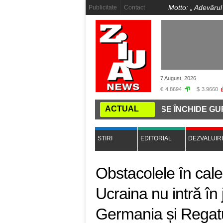
Motto: „
Adevărul
Publicitate
Contact
7 August, 2026
€
4.8694
$
3.9660
ACTUAL
 COMANDĂ PE INTERNET: CUM SE ÎNCHIDE GURA PRESEI
STIRI
EDITORIAL
DEZVALUIRI
Obstacolele în cale
Ucraina nu intră în 
Germania și Regatul