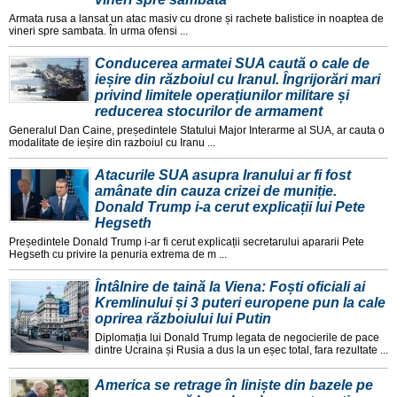
Armata rusa a lansat un atac masiv cu drone și rachete balistice in noaptea de
vineri spre sambata. În urma ofensi ...
Conducerea armatei SUA caută o cale de
ieșire din războiul cu Iranul. Îngrijorări mari
privind limitele operațiunilor militare și
reducerea stocurilor de armament
Generalul Dan Caine, președintele Statului Major Interarme al SUA, ar cauta o
modalitate de ieșire din razboiul cu Iranu ...
Atacurile SUA asupra Iranului ar fi fost
amânate din cauza crizei de muniție.
Donald Trump i-a cerut explicații lui Pete
Hegseth
Președintele Donald Trump i-ar fi cerut explicații secretarului apararii Pete
Hegseth cu privire la penuria extrema de m ...
Întâlnire de taină la Viena: Foști oficiali ai
Kremlinului și 3 puteri europene pun la cale
oprirea războiului lui Putin
Diplomația lui Donald Trump legata de negocierile de pace
dintre Ucraina și Rusia a dus la un eșec total, fara rezultate ...
America se retrage în liniște din bazele pe