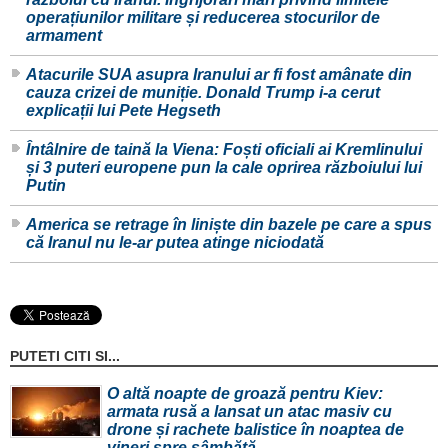
operațiunilor militare și reducerea stocurilor de
armament
Atacurile SUA asupra Iranului ar fi fost amânate din
cauza crizei de muniție. Donald Trump i-a cerut
explicații lui Pete Hegseth
Întâlnire de taină la Viena: Foști oficiali ai Kremlinului
și 3 puteri europene pun la cale oprirea războiului lui
Putin
America se retrage în liniște din bazele pe care a spus
că Iranul nu le-ar putea atinge niciodată
PUTETI CITI SI...
O altă noapte de groază pentru Kiev:
armata rusă a lansat un atac masiv cu
drone și rachete balistice în noaptea de
vineri spre sâmbătă