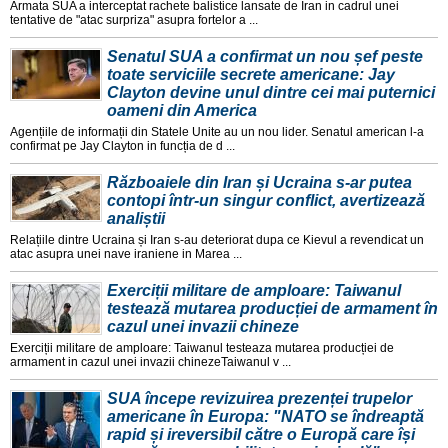
Armata SUA a interceptat rachete balistice lansate de Iran in cadrul unei
tentative de "atac surpriza" asupra fortelor a ...
Senatul SUA a confirmat un nou șef peste
toate serviciile secrete americane: Jay
Clayton devine unul dintre cei mai puternici
oameni din America
Agențiile de informații din Statele Unite au un nou lider. Senatul american l-a
confirmat pe Jay Clayton in funcția de d ...
Războaiele din Iran și Ucraina s-ar putea
contopi într-un singur conflict, avertizează
analiștii
Relațiile dintre Ucraina și Iran s-au deteriorat dupa ce Kievul a revendicat un
atac asupra unei nave iraniene in Marea ...
Exerciții militare de amploare: Taiwanul
testează mutarea producției de armament în
cazul unei invazii chineze
Exerciții militare de amploare: Taiwanul testeaza mutarea producției de
armament in cazul unei invazii chinezeTaiwanul v ...
SUA începe revizuirea prezenței trupelor
americane în Europa: "NATO se îndreaptă
rapid și ireversibil către o Europă care își