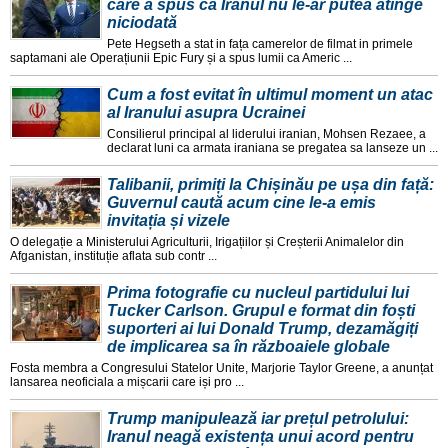
care a spus că Iranul nu le-ar putea atinge
niciodată
Pete Hegseth a stat in fața camerelor de filmat in primele
saptamani ale Operațiunii Epic Fury și a spus lumii ca Americ ...
Cum a fost evitat în ultimul moment un atac
al Iranului asupra Ucrainei
Consilierul principal al liderului iranian, Mohsen Rezaee, a
declarat luni ca armata iraniana se pregatea sa lanseze un ...
Talibanii, primiți la Chișinău pe ușa din față:
Guvernul caută acum cine le-a emis
invitația și vizele
O delegație a Ministerului Agriculturii, Irigațiilor și Creșterii Animalelor din
Afganistan, instituție aflata sub contr ...
Prima fotografie cu nucleul partidului lui
Tucker Carlson. Grupul e format din foști
suporteri ai lui Donald Trump, dezamăgiți
de implicarea sa în războaiele globale
Fosta membra a Congresului Statelor Unite, Marjorie Taylor Greene, a anunțat
lansarea neoficiala a mișcarii care iși pro ...
Trump manipulează iar prețul petrolului:
Iranul neagă existența unui acord pentru