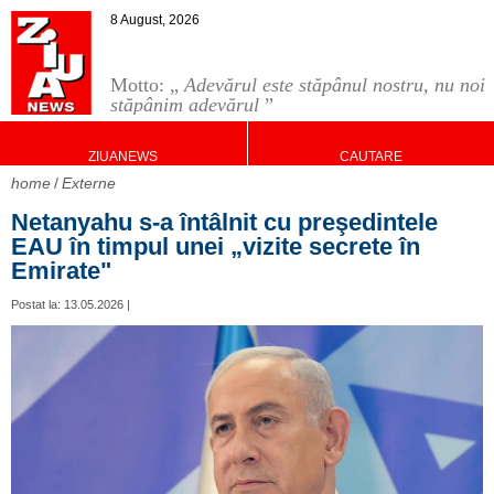
8 August, 2026
Motto: „
Adevărul este stăpânul nostru, nu noi
stăpânim adevărul
”
ZIUANEWS
CAUTARE
home
Externe
Netanyahu s-a întâlnit cu preşedintele
EAU în timpul unei „vizite secrete în
Emirate"
Postat la: 13.05.2026 |