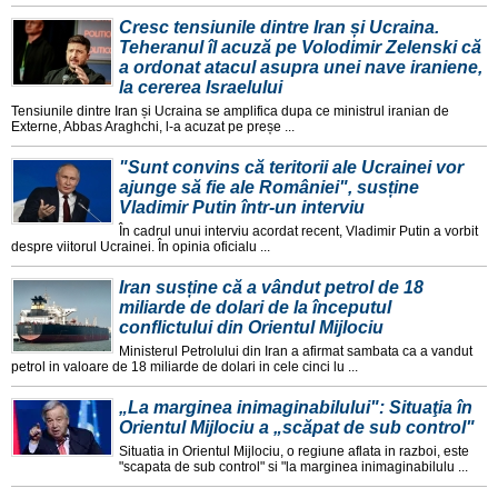
Cresc tensiunile dintre Iran și Ucraina.
Teheranul îl acuză pe Volodimir Zelenski că
a ordonat atacul asupra unei nave iraniene,
la cererea Israelului
Tensiunile dintre Iran și Ucraina se amplifica dupa ce ministrul iranian de
Externe, Abbas Araghchi, l-a acuzat pe preșe ...
"Sunt convins că teritorii ale Ucrainei vor
ajunge să fie ale României", susține
Vladimir Putin într-un interviu
În cadrul unui interviu acordat recent, Vladimir Putin a vorbit
despre viitorul Ucrainei. În opinia oficialu ...
Iran susține că a vândut petrol de 18
miliarde de dolari de la începutul
conflictului din Orientul Mijlociu
Ministerul Petrolului din Iran a afirmat sambata ca a vandut
petrol in valoare de 18 miliarde de dolari in cele cinci lu ...
„La marginea inimaginabilului": Situaţia în
Orientul Mijlociu a „scăpat de sub control"
Situatia in Orientul Mijlociu, o regiune aflata in razboi, este
"scapata de sub control" si "la marginea inimaginabilulu ...