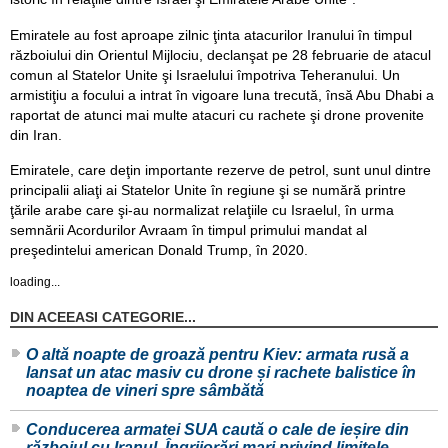
Emiratele au fost aproape zilnic ţinta atacurilor Iranului în timpul
războiului din Orientul Mijlociu, declanşat pe 28 februarie de atacul
comun al Statelor Unite şi Israelului împotriva Teheranului. Un
armistiţiu a focului a intrat în vigoare luna trecută, însă Abu Dhabi a
raportat de atunci mai multe atacuri cu rachete şi drone provenite
din Iran.
Emiratele, care deţin importante rezerve de petrol, sunt unul dintre
principalii aliaţi ai Statelor Unite în regiune şi se numără printre
ţările arabe care şi-au normalizat relaţiile cu Israelul, în urma
semnării Acordurilor Avraam în timpul primului mandat al
preşedintelui american Donald Trump, în 2020.
loading...
DIN ACEEASI CATEGORIE...
O altă noapte de groază pentru Kiev: armata rusă a
lansat un atac masiv cu drone și rachete balistice în
noaptea de vineri spre sâmbătă
Conducerea armatei SUA caută o cale de ieșire din
războiul cu Iranul. Îngrijorări mari privind limitele