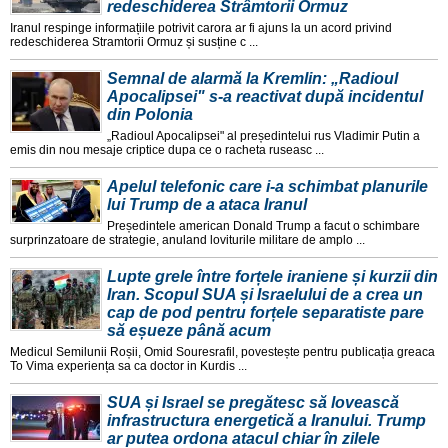
redeschiderea Strâmtorii Ormuz
Iranul respinge informațiile potrivit carora ar fi ajuns la un acord privind
redeschiderea Stramtorii Ormuz și susține c ...
Semnal de alarmă la Kremlin: „Radioul
Apocalipsei" s-a reactivat după incidentul
din Polonia
„Radioul Apocalipsei" al președintelui rus Vladimir Putin a
emis din nou mesaje criptice dupa ce o racheta ruseasc ...
Apelul telefonic care i-a schimbat planurile
lui Trump de a ataca Iranul
Președintele american Donald Trump a facut o schimbare
surprinzatoare de strategie, anuland loviturile militare de amplo ...
Lupte grele între forțele iraniene și kurzii din
Iran. Scopul SUA și Israelului de a crea un
cap de pod pentru forțele separatiste pare
să eșueze până acum
Medicul Semilunii Roșii, Omid Souresrafil, povestește pentru publicația greaca
To Vima experiența sa ca doctor in Kurdis ...
SUA și Israel se pregătesc să lovească
infrastructura energetică a Iranului. Trump
ar putea ordona atacul chiar în zilele