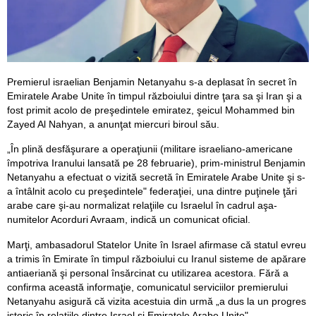
Premierul israelian Benjamin Netanyahu s-a deplasat în secret în
Emiratele Arabe Unite în timpul războiului dintre ţara sa şi Iran şi a
fost primit acolo de preşedintele emiratez, şeicul Mohammed bin
Zayed Al Nahyan, a anunţat miercuri biroul său.
„În plină desfăşurare a operaţiunii (militare israeliano-americane
împotriva Iranului lansată pe 28 februarie), prim-ministrul Benjamin
Netanyahu a efectuat o vizită secretă în Emiratele Arabe Unite şi s-
a întâlnit acolo cu preşedintele" federaţiei, una dintre puţinele ţări
arabe care şi-au normalizat relaţiile cu Israelul în cadrul aşa-
numitelor Acorduri Avraam, indică un comunicat oficial.
Marţi, ambasadorul Statelor Unite în Israel afirmase că statul evreu
a trimis în Emirate în timpul războiului cu Iranul sisteme de apărare
antiaeriană şi personal însărcinat cu utilizarea acestora. Fără a
confirma această informaţie, comunicatul serviciilor premierului
Netanyahu asigură că vizita acestuia din urmă „a dus la un progres
istoric în relaţiile dintre Israel şi Emiratele Arabe Unite".