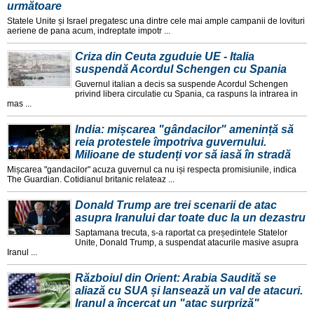
următoare
Statele Unite și Israel pregatesc una dintre cele mai ample campanii de lovituri
aeriene de pana acum, indreptate impotr ...
Criza din Ceuta zguduie UE - Italia
suspendă Acordul Schengen cu Spania
Guvernul italian a decis sa suspende Acordul Schengen
privind libera circulatie cu Spania, ca raspuns la intrarea in
mas ...
India: mișcarea "gândacilor" amenință să
reia protestele împotriva guvernului.
Milioane de studenți vor să iasă în stradă
Mișcarea "gandacilor" acuza guvernul ca nu iși respecta promisiunile, indica
The Guardian. Cotidianul britanic relateaz ...
Donald Trump are trei scenarii de atac
asupra Iranului dar toate duc la un dezastru
Saptamana trecuta, s-a raportat ca președintele Statelor
Unite, Donald Trump, a suspendat atacurile masive asupra
Iranul ...
Războiul din Orient: Arabia Saudită se
aliază cu SUA și lansează un val de atacuri.
Iranul a încercat un "atac surpriză"