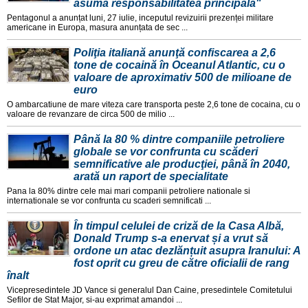
asumă responsabilitatea principală"
Pentagonul a anunțat luni, 27 iulie, inceputul revizuirii prezenței militare
americane in Europa, masura anunțata de sec ...
Poliţia italiană anunţă confiscarea a 2,6
tone de cocaină în Oceanul Atlantic, cu o
valoare de aproximativ 500 de milioane de
euro
O ambarcatiune de mare viteza care transporta peste 2,6 tone de cocaina, cu o
valoare de revanzare de circa 500 de milio ...
Până la 80 % dintre companiile petroliere
globale se vor confrunta cu scăderi
semnificative ale producţiei, până în 2040,
arată un raport de specialitate
Pana la 80% dintre cele mai mari companii petroliere nationale si
internationale se vor confrunta cu scaderi semnificati ...
În timpul celulei de criză de la Casa Albă,
Donald Trump s-a enervat și a vrut să
ordone un atac dezlănțuit asupra Iranului: A
fost oprit cu greu de către oficialii de rang
înalt
Vicepresedintele JD Vance si generalul Dan Caine, presedintele Comitetului
Sefilor de Stat Major, si-au exprimat amandoi ...