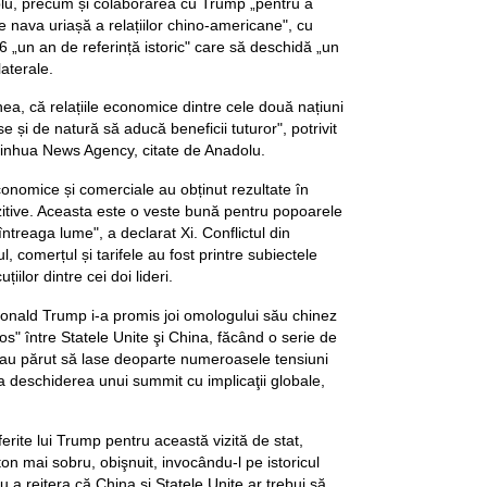
blu, precum și colaborarea cu Trump „pentru a
ce nava uriașă a relațiilor chino-americane", cu
 „un an de referință istoric" care să deschidă „un
laterale.
ea, că relațiile economice dintre cele două națiuni
e și de natură să aducă beneficii tuturor", potrivit
t Xinhua News Agency, citate de Anadolu.
conomice și comerciale au obținut rezultate în
ozitive. Aceasta este o veste bună pentru popoarele
întreaga lume", a declarat Xi. Conflictul din
l, comerțul și tarifele au fost printre subiectele
iilor dintre cei doi lideri.
onald Trump i-a promis joi omologului său chinez
los" între Statele Unite şi China, făcând o serie de
 au părut să lase deoparte numeroasele tensiuni
la deschiderea unui summit cu implicaţii globale,
oferite lui Trump pentru această vizită de stat,
on mai sobru, obişnuit, invocându-l pe istoricul
u a reitera că China şi Statele Unite ar trebui să