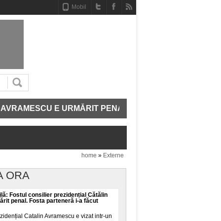
Mobil
SCU E URMĂRIT PENAL. FOSTA PARTENERĂ I-A FĂCUT
home
»
Externe
A ORA
lă: Fostul consilier prezidențial Cătălin
it penal. Fosta parteneră i-a făcut
ezidențial Catalin Avramescu e vizat intr-un