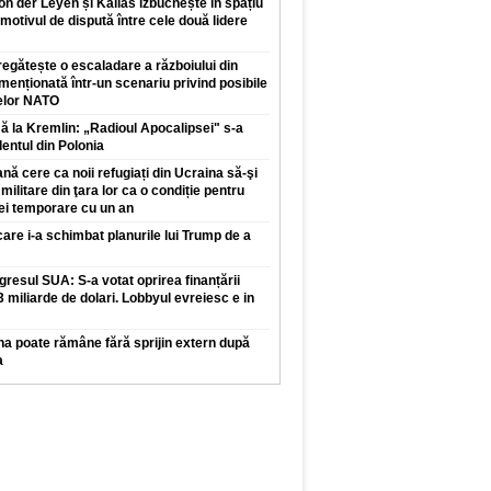
von der Leyen și Kallas izbucnește în spațiu
motivul de dispută între cele două lidere
regătește o escaladare a războiului din
enționată într-un scenariu privind posibile
elor NATO
 la Kremlin: „Radioul Apocalipsei" s-a
dentul din Polonia
ă cere ca noii refugiați din Ucraina să-şi
 militare din ţara lor ca o condiție pentru
iei temporare cu un an
care i-a schimbat planurile lui Trump de a
resul SUA: S-a votat oprirea finanțării
,3 miliarde de dolari. Lobbyul evreiesc e in
na poate rămâne fără sprijin extern după
a