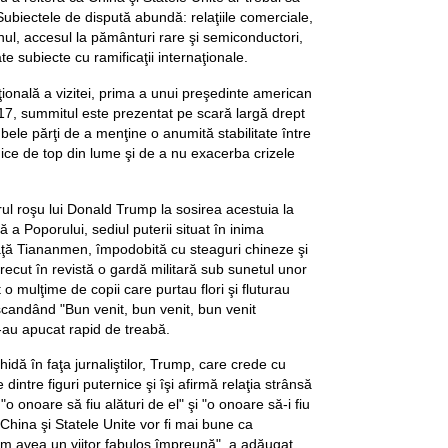
. Subiectele de dispută abundă: relaţiile comerciale,
nul, accesul la pământuri rare şi semiconductori,
oate subiecte cu ramificaţii internaţionale.
ională a vizitei, prima a unui preşedinte american
17, summitul este prezentat pe scară largă drept
ele părţi de a menţine o anumită stabilitate între
ce de top din lume şi de a nu exacerba crizele
orul roşu lui Donald Trump la sosirea acestuia la
 Poporului, sediul puterii situat în inima
iaţă Tiananmen, împodobită cu steaguri chineze şi
ecut în revistă o gardă militară sub sunetul unor
 o mulţime de copii care purtau flori şi fluturau
 scandând "Bun venit, bun venit, bun venit
s-au apucat rapid de treabă.
hidă în faţa jurnaliştilor, Trump, care crede cu
e dintre figuri puternice şi îşi afirmă relaţia strânsă
 "o onoare să fiu alături de el" şi "o onoare să-i fiu
e China şi Statele Unite vor fi mai bune ca
Vom avea un viitor fabulos împreună", a adăugat