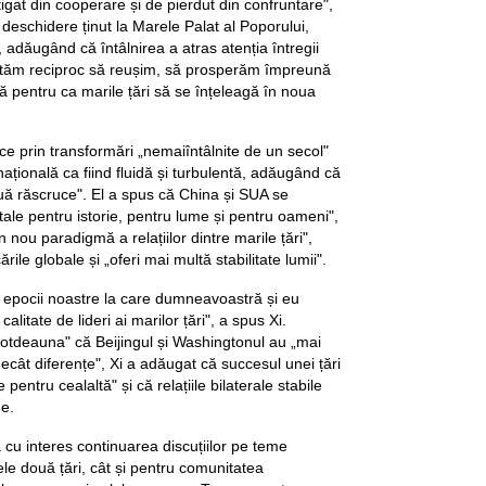
igat din cooperare și de pierdut din confruntare",
 deschidere ținut la Marele Palat al Poporului,
, adăugând că întâlnirea a atras atenția întregii
jutăm reciproc să reușim, să prosperăm împreună
tă pentru ca marile țări să se înțeleagă în noua
ce prin transformări „nemaiîntâlnite de un secol"
rnațională ca fiind fluidă și turbulentă, adăugând că
uă răscruce". El a spus că China și SUA se
itale pentru istorie, pentru lume și pentru oameni",
 nou paradigmă a relațiilor dintre marile țări",
le globale și „oferi mai multă stabilitate lumii".
e epocii noastre la care dumneavoastră și eu
litate de lideri ai marilor țări", a spus Xi.
totdeauna" că Beijingul și Washingtonul au „mai
cât diferențe", Xi a adăugat că succesul unei țări
 pentru cealaltă" și că relațiile bilaterale stabile
e.
 cu interes continuarea discuțiilor pe teme
le două țări, cât și pentru comunitatea