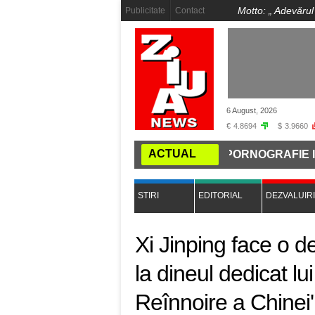
Motto: „
Adevărul
Publicitate
Contact
6 August, 2026
€
4.8694
$
3.9660
ACTUAL
MUTĂ CAPITALA LA NIBIRU
PORNOGRAFIE INFANTILĂ
STIRI
EDITORIAL
DEZVALUIRI
Xi Jinping face o d
la dineul dedicat l
Reînnoire a Chinei'