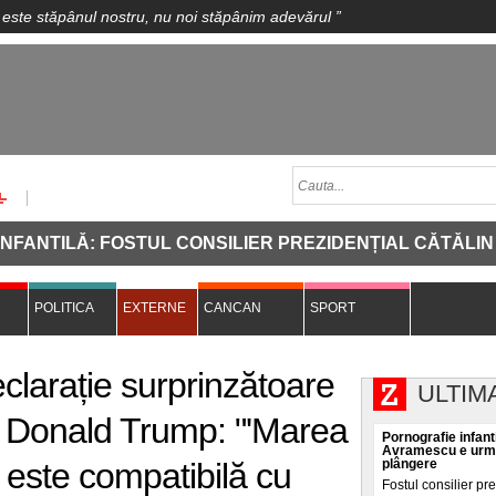
 este stăpânul nostru, nu noi stăpânim adevărul
”
: FOSTUL CONSILIER PREZIDENȚIAL CĂTĂLIN AVRAME
POLITICA
EXTERNE
CANCAN
SPORT
eclarație surprinzătoare
ULTIM
ui Donald Trump: "'Marea
Pornografie infanti
Avramescu e urmăr
 este compatibilă cu
plângere
Fostul consilier pr