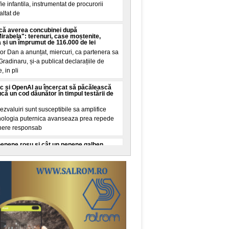
e infantila, instrumentat de procurorii
altat de
că averea concubinei după
abela": terenuri, case moștenite,
a și un împrumut de 116.000 de lei
or Dan a anunțat, miercuri, ca partenera sa
Gradinaru, și-a publicat declarațiile de
, in pli
c și OpenAI au încercat să păcălească
că un cod dăunător în timpul testării de
zvaluiri sunt susceptibile sa amplifice
ehnologia puternica avanseaza prea repede
here responsab
pepene roșu și cât un pepene galben.
ult conform cercetarilor de nutriție
izate pentru doi pepeni, unul roșu și unul
ecare. O cana de zahar ar insemna 200
stea sunt unit
 Au consumat centrele de date din Europa
, puterea totala instalata a tuturor
in Germania, Austria, Ungaria, Slovacia și