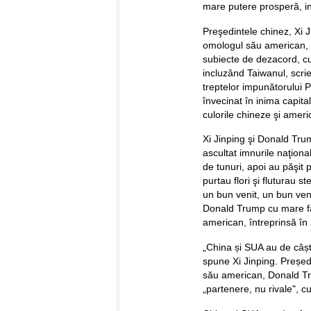
mare putere prosperă, in
Preşedintele chinez, Xi Ji
omologul său american,
subiecte de dezacord, cu
incluzând Taiwanul, scrie
treptelor impunătorului P
învecinat în inima capit
culorile chineze şi ameri
Xi Jinping şi Donald Tru
ascultat imnurile naţional
de tunuri, apoi au păşit 
purtau flori şi fluturau 
un bun venit, un bun ven
Donald Trump cu mare fas
american, întreprinsă în 
„China și SUA au de câșt
spune Xi Jinping. Președi
său american, Donald Tru
„partenere, nu rivale", cu 