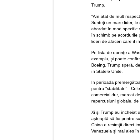
Trump.
"Am atât de mult respec
Sunteţi un mare lider, l
abordat în mod specific 
în schimb pe acordurile 
lideri de afaceri care îl î
Pe lista de dorinţe a Was
exemplu, şi poate confi
Boeing. Trump speră, de
în Statele Unite.
În perioada premergătoar
pentru "stabilitate" . Ce
comercial dur, marcat de 
repercusiuni globale, de
Xi şi Trump au încheiat u
aşteaptă să fie printre s
China a resimţit direct i
Venezuela şi mai ales în 