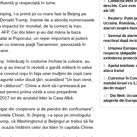
4.
Conflictul între 
fluentă şi respectată în lume.
deschis. Care este 
ale UE
nping, l-a primit joi cu mare fast la Beijing pe
5.
Reuters: Putin p
 Donald Trump, înainte de a aborda numeroasele
Ucraina. România, m
 impactul lor mondial, de la comerţ la Iran,
atacuri asupra baz
 AFP. Cei doi lideri şi-au dat mâna la baza
6.
Semnal de alarmă
alat al Poporului, un reper important al puterii
reactivat după inci
alei cu imensa piaţă Tiananmen, pavoazată în
7.
Uniunea European
cane.
respecte obligaţiile
extinderea protecț
mp, îmbrăcaţi în costume închise la culoare, au
8.
Apelul telefonic 
e şi au trecut în revistă o gardă militară în salve
ataca Iranul
pe covorul roşu în faţa unei mulţimi de copii care
9.
Cutremur în Cong
steagurile celor două ţări, scandând "Un bun venit,
statului Israel cu 3
it călduros!". China a dorit să-l primească pe
declin major!
t pentru prima vizită a unui preşedinte
10.
Die Welt: Ucrai
2017 tot de acutalul lider la Casa Albă.
alegerile din Europ
igat din cooperare și de pierdut din confruntare",
ntele Chinei, Xi Jinping, i-a spus joi omologului
mp, că Washingtonul și Beijingul ar trebui să fie
ocazia întâlnirii celor doi lideri în capitala Chinei.