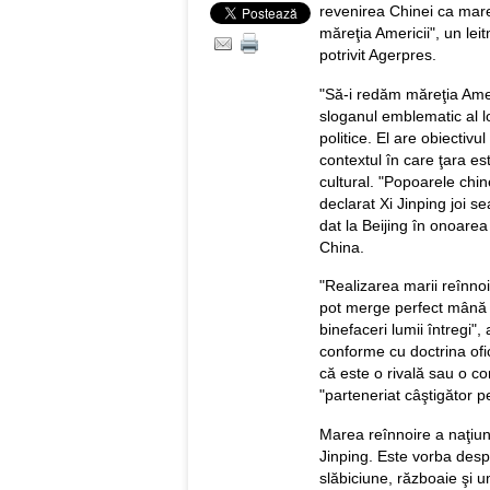
revenirea Chinei ca mare
măreţia Americii", un lei
potrivit Agerpres.
"Să-i redăm măreţia Ame
sloganul emblematic al l
politice. El are obiectiv
contextul în care ţara es
cultural. "Popoarele chi
declarat Xi Jinping joi s
dat la Beijing în onoarea 
China.
"Realizarea marii reînnoi
pot merge perfect mână î
binefaceri lumii întregi",
conforme cu doctrina ofic
că este o rivală sau o co
"parteneriat câştigător 
Marea reînnoire a naţiunii
Jinping. Este vorba des
slăbiciune, războaie şi u