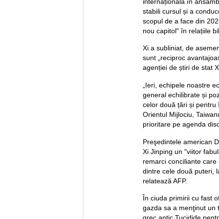
internațională în ansam
stabili cursul și a condu
scopul de a face din 2026
nou capitol" în relațiile bi
Xi a subliniat, de asemen
sunt „reciproc avantajoas
agenției de știri de sta
„Ieri, echipele noastre e
general echilibrate și p
celor două țări și pentru 
Orientul Mijlociu, Taiwanu
prioritare pe agenda discuț
Preşedintele american D
Xi Jinping un "viitor fabu
remarci conciliante care
dintre cele două puteri, 
relatează AFP.
În ciuda primirii cu fast 
gazda sa a menţinut un t
grec antic Tucidide pentr