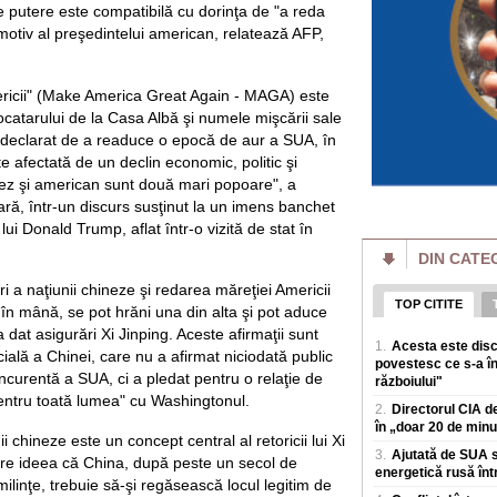
Serbia - deci din țar
 putere este compatibilă cu dorinţa de "a reda
tmotiv al preşedintelui american, relatează AFP,
Un porumbel a pro
în Franța. Peste 2,
„Este extrem de r
Un porumbel care a 
ricii" (Make America Great Again - MAGA) este
incendiu de vegeta
ocatarului de la Casa Albă şi numele mişcării sale
francez Dordogne. 
ul declarat de a readuce o epocă de aur a SUA, în
te afectată de un declin economic, politic şi
„Văduvele negre" r
înainte să fie trim
nez şi american sunt două mari popoare", a
după aceea!
eară, într-un discurs susţinut la un imens banchet
Scandalul așa-numi
lui Donald Trump, aflat într-o vizită de stat în
Rusia, unde femei 
armatei pentru a i
DIN CATE
Scandal după votu
ri a naţiunii chineze şi redarea măreţiei Americii
Motreanu: „PNL nu
TOP CITITE
n mână, se pot hrăni una din alta şi pot aduce
guvernare alături
 a dat asigurări Xi Jinping. Aceste afirmaţii sunt
Secretarul genera
1.
Acesta este disc
pune in pericol mil
ială a Chinei, care nu a afirmat niciodată public
povestesc ce s-a în
Redresare și Rezi
ncurentă a SUA, ci a pledat pentru o relaţie de
războiului"
pentru toată lumea" cu Washingtonul.
2.
Directorul CIA de
Smartwatch pentru 
Funcțiile care co
în „doar 20 de minut
 chineze este un concept central al retoricii lui Xi
În ultimii ani, sma
3.
Ajutată de SUA s
pre ideea că China, după peste un secol de
simplu accesoriu teh
energetică rusă într
milinţe, trebuie să-şi regăsească locul legitim de
monitorizeze s