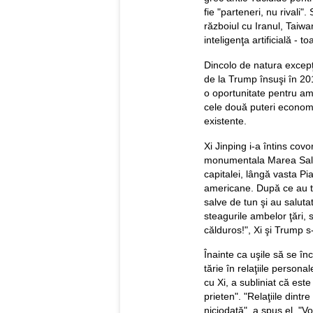
fie "parteneri, nu rivali"
războiul cu Iranul, Taiwa
inteligenţa artificială - t
Dincolo de natura excepţ
de la Trump însuşi în 20
o oportunitate pentru amb
cele două puteri economi
existente.
Xi Jinping i-a întins cov
monumentala Marea Sală a
capitalei, lângă vasta P
americane. După ce au tr
salve de tun şi au salutat
steagurile ambelor ţări,
călduros!", Xi şi Trump 
Înainte ca uşile să se înc
tărie în relaţiile personal
cu Xi, a subliniat că este
prieten". "Relaţiile dintr
niciodată", a spus el. "