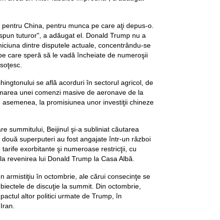
t pentru China, pentru munca pe care aţi depus-o.
e spun tuturor", a adăugat el. Donald Trump nu a
niciuna dintre disputele actuale, concentrându-se
pe care speră să le vadă încheiate de numeroşii
nsoţesc.
hingtonului se află acorduri în sectorul agricol, de
rmarea unei comenzi masive de aeronave de la
 asemenea, la promisiunea unor investiţii chineze
e summitului, Beijinul şi-a subliniat căutarea
le două superputeri au fost angajate într-un război
tarife exorbitante şi numeroase restricţii, cu
 la revenirea lui Donald Trump la Casa Albă.
n armistiţiu în octombrie, ale cărui consecinţe se
ubiectele de discuţie la summit. Din octombrie,
mpactul altor politici urmate de Trump, în
Iran.