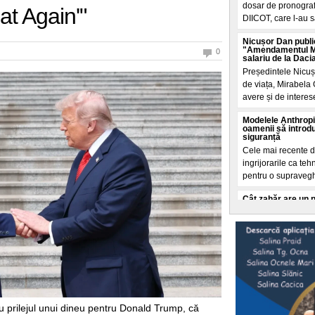
dosar de pronografi
t Again'"
DIICOT, care l-au s
Nicușor Dan publi
"Amendamentul Mir
0
salariu de la Daci
Președintele Nicuș
de viața, Mirabela 
avere și de interese
Modelele Anthropi
oamenii să introdu
siguranță
Cele mai recente de
ingrijorarile ca t
pentru o supraveg
Cât zahăr are un 
Care îngrașă mai m
Calculele sunt real
galben, de 3 kg fi
grame zahar. Cam a
Intrebarea cheie:
apa Dunării?
Conform datelor ONU
centrelor de date d
 cu prilejul unui dineu pentru Donald Trump, că