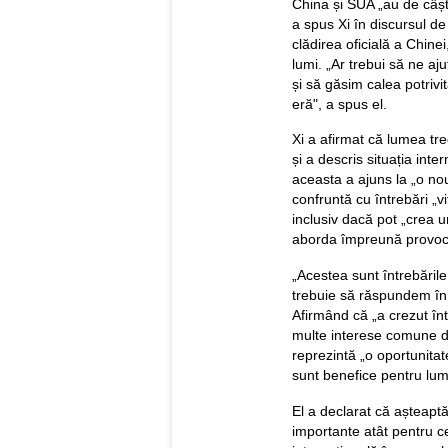
China și SUA „au de câșt
a spus Xi în discursul de
clădirea oficială a Chinei
lumi. „Ar trebui să ne a
și să găsim calea potrivi
eră", a spus el.
Xi a afirmat că lumea tre
și a descris situația inte
aceasta a ajuns la „o no
confruntă cu întrebări „v
inclusiv dacă pot „crea un
aborda împreună provocări
„Acestea sunt întrebăril
trebuie să răspundem în ca
Afirmând că „a crezut în
multe interese comune de
reprezintă „o oportunitate
sunt benefice pentru lum
El a declarat că așteaptă
importante atât pentru ce