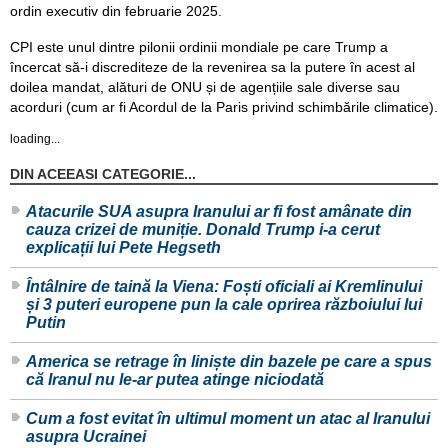
ordin executiv din februarie 2025.
CPI este unul dintre pilonii ordinii mondiale pe care Trump a
încercat să-i discrediteze de la revenirea sa la putere în acest al
doilea mandat, alături de ONU și de agențiile sale diverse sau
acorduri (cum ar fi Acordul de la Paris privind schimbările climatice).
loading...
DIN ACEEASI CATEGORIE...
Atacurile SUA asupra Iranului ar fi fost amânate din
cauza crizei de muniție. Donald Trump i-a cerut
explicații lui Pete Hegseth
Întâlnire de taină la Viena: Foști oficiali ai Kremlinului
și 3 puteri europene pun la cale oprirea războiului lui
Putin
America se retrage în liniște din bazele pe care a spus
că Iranul nu le-ar putea atinge niciodată
Cum a fost evitat în ultimul moment un atac al Iranului
asupra Ucrainei