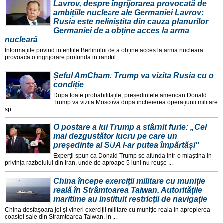
Lavrov, despre îngrijorarea provocată de
ambițiile nucleare ale Germaniei Lavrov:
Rusia este neliniștita din cauza planurilor
Germaniei de a obține acces la arma
nucleară
Informațiile privind intențiile Berlinului de a obține acces la arma nucleara
provoaca o ingrijorare profunda in randul ...
Șeful AmCham: Trump va vizita Rusia cu o
condiție
Dupa toate probabilitațile, președintele american Donald
Trump va vizita Moscova dupa incheierea operațiunii militare
sp ...
O postare a lui Trump a stârnit furie: „Cel
mai dezgustător lucru pe care un
președinte al SUA l-ar putea împărtăși"
Experții spun ca Donald Trump se afunda intr-o mlaștina in
privința razboiului din Iran, unde de aproape 5 luni nu reușe ...
China începe exerciții militare cu muniție
reală în Strâmtoarea Taiwan. Autoritățile
maritime au instituit restricții de navigație
China desfașoara joi și vineri exerciții militare cu muniție reala in apropierea
coastei sale din Stramtoarea Taiwan, in ...