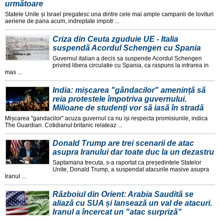
următoare
Statele Unite și Israel pregatesc una dintre cele mai ample campanii de lovituri
aeriene de pana acum, indreptate impotr ...
Criza din Ceuta zguduie UE - Italia
suspendă Acordul Schengen cu Spania
Guvernul italian a decis sa suspende Acordul Schengen
privind libera circulatie cu Spania, ca raspuns la intrarea in
mas ...
India: mișcarea "gândacilor" amenință să
reia protestele împotriva guvernului.
Milioane de studenți vor să iasă în stradă
Mișcarea "gandacilor" acuza guvernul ca nu iși respecta promisiunile, indica
The Guardian. Cotidianul britanic relateaz ...
Donald Trump are trei scenarii de atac
asupra Iranului dar toate duc la un dezastru
Saptamana trecuta, s-a raportat ca președintele Statelor
Unite, Donald Trump, a suspendat atacurile masive asupra
Iranul ...
Războiul din Orient: Arabia Saudită se
aliază cu SUA și lansează un val de atacuri.
Iranul a încercat un "atac surpriză"