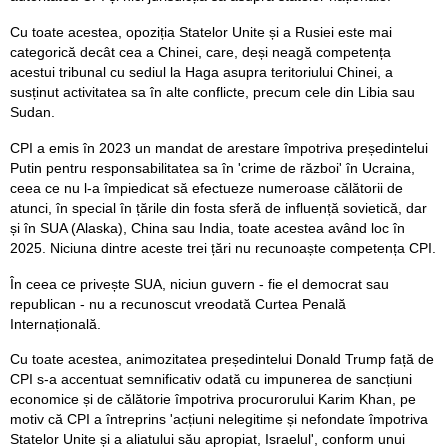
Cu toate acestea, opoziția Statelor Unite și a Rusiei este mai
categorică decât cea a Chinei, care, deși neagă competența
acestui tribunal cu sediul la Haga asupra teritoriului Chinei, a
susținut activitatea sa în alte conflicte, precum cele din Libia sau
Sudan.
CPI a emis în 2023 un mandat de arestare împotriva președintelui
Putin pentru responsabilitatea sa în 'crime de război' în Ucraina,
ceea ce nu l-a împiedicat să efectueze numeroase călătorii de
atunci, în special în țările din fosta sferă de influență sovietică, dar
și în SUA (Alaska), China sau India, toate acestea având loc în
2025. Niciuna dintre aceste trei țări nu recunoaște competența CPI.
În ceea ce privește SUA, niciun guvern - fie el democrat sau
republican - nu a recunoscut vreodată Curtea Penală
Internațională.
Cu toate acestea, animozitatea președintelui Donald Trump față de
CPI s-a accentuat semnificativ odată cu impunerea de sancțiuni
economice și de călătorie împotriva procurorului Karim Khan, pe
motiv că CPI a întreprins 'acțiuni nelegitime și nefondate împotriva
Statelor Unite și a aliatului său apropiat, Israelul', conform unui