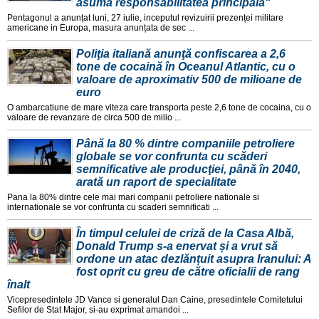
asumă responsabilitatea principală"
Pentagonul a anunțat luni, 27 iulie, inceputul revizuirii prezenței militare
americane in Europa, masura anunțata de sec ...
Poliţia italiană anunţă confiscarea a 2,6
tone de cocaină în Oceanul Atlantic, cu o
valoare de aproximativ 500 de milioane de
euro
O ambarcatiune de mare viteza care transporta peste 2,6 tone de cocaina, cu o
valoare de revanzare de circa 500 de milio ...
Până la 80 % dintre companiile petroliere
globale se vor confrunta cu scăderi
semnificative ale producţiei, până în 2040,
arată un raport de specialitate
Pana la 80% dintre cele mai mari companii petroliere nationale si
internationale se vor confrunta cu scaderi semnificati ...
În timpul celulei de criză de la Casa Albă,
Donald Trump s-a enervat și a vrut să
ordone un atac dezlănțuit asupra Iranului: A
fost oprit cu greu de către oficialii de rang
înalt
Vicepresedintele JD Vance si generalul Dan Caine, presedintele Comitetului
Sefilor de Stat Major, si-au exprimat amandoi ...