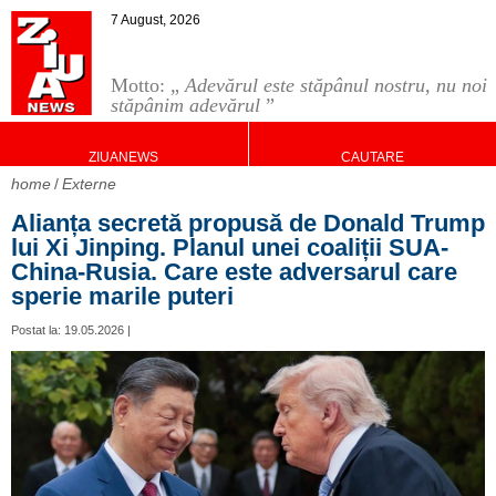
7 August, 2026
Motto: „
Adevărul este stăpânul nostru, nu noi
stăpânim adevărul
”
ZIUANEWS
CAUTARE
home
Externe
Alianța secretă propusă de Donald Trump
lui Xi Jinping. Planul unei coaliții SUA-
China-Rusia. Care este adversarul care
sperie marile puteri
Postat la: 19.05.2026 |