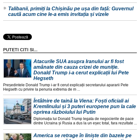
Talibanii, primiți la Chișinău pe ușa din față: Guvernul
caută acum cine le-a emis invitația și vizele
PUTETI CITI SI...
Atacurile SUA asupra Iranului ar fi fost
amânate din cauza crizei de muniție.
Donald Trump i-a cerut explicații lui Pete
Hegseth
Președintele Donald Trump i-ar fi cerut explicații secretarului apararii Pete
Hegseth cu privire la penuria extrema de m ...
Întâlnire de taină la Viena: Foști oficiali ai
Kremlinului și 3 puteri europene pun la cale
oprirea războiului lui Putin
Diplomația lui Donald Trump legata de negocierile de pace
dintre Ucraina și Rusia a dus la un eșec total, fara rezultate ...
America se retrage în liniște din bazele pe