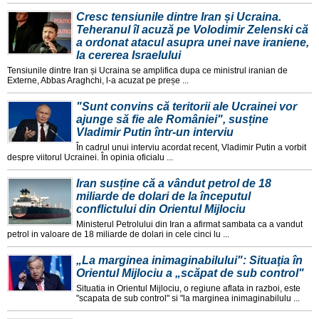
Cresc tensiunile dintre Iran și Ucraina.
Teheranul îl acuză pe Volodimir Zelenski că
a ordonat atacul asupra unei nave iraniene,
la cererea Israelului
Tensiunile dintre Iran și Ucraina se amplifica dupa ce ministrul iranian de
Externe, Abbas Araghchi, l-a acuzat pe preșe ...
"Sunt convins că teritorii ale Ucrainei vor
ajunge să fie ale României", susține
Vladimir Putin într-un interviu
În cadrul unui interviu acordat recent, Vladimir Putin a vorbit
despre viitorul Ucrainei. În opinia oficialu ...
Iran susține că a vândut petrol de 18
miliarde de dolari de la începutul
conflictului din Orientul Mijlociu
Ministerul Petrolului din Iran a afirmat sambata ca a vandut
petrol in valoare de 18 miliarde de dolari in cele cinci lu ...
„La marginea inimaginabilului": Situaţia în
Orientul Mijlociu a „scăpat de sub control"
Situatia in Orientul Mijlociu, o regiune aflata in razboi, este
"scapata de sub control" si "la marginea inimaginabilulu ...