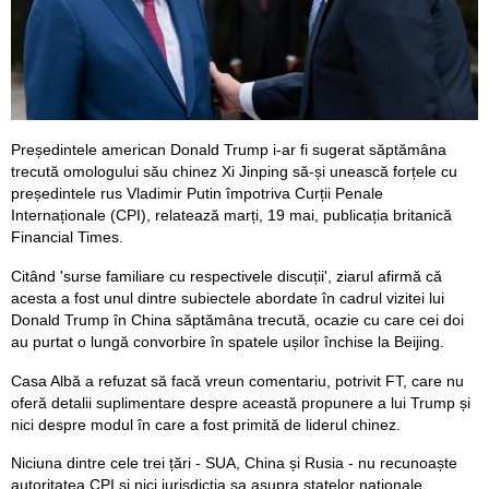
Președintele american Donald Trump i-ar fi sugerat săptămâna
trecută omologului său chinez Xi Jinping să-și unească forțele cu
președintele rus Vladimir Putin împotriva Curții Penale
Internaționale (CPI), relatează marți, 19 mai, publicația britanică
Financial Times.
Citând 'surse familiare cu respectivele discuții', ziarul afirmă că
acesta a fost unul dintre subiectele abordate în cadrul vizitei lui
Donald Trump în China săptămâna trecută, ocazie cu care cei doi
au purtat o lungă convorbire în spatele ușilor închise la Beijing.
Casa Albă a refuzat să facă vreun comentariu, potrivit FT, care nu
oferă detalii suplimentare despre această propunere a lui Trump și
nici despre modul în care a fost primită de liderul chinez.
Niciuna dintre cele trei țări - SUA, China și Rusia - nu recunoaște
autoritatea CPI și nici jurisdicția sa asupra statelor naționale.