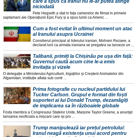
care a spus că Iranul nu le-ar putea atinge
niciodată
Pete Hegseth a stat in fața camerelor de filmat in primele
saptamani ale Operațiunii Epic Fury și a spus lumii ca Americ ...
Cum a fost evitat în ultimul moment un atac
al Iranului asupra Ucrainei
Consilierul principal al liderului iranian, Mohsen Rezaee, a
declarat luni ca armata iraniana se pregatea sa lanseze un ...
Talibanii, primiți la Chișinău pe ușa din față:
Guvernul caută acum cine le-a emis
invitația și vizele
O delegație a Ministerului Agriculturii, Irigațiilor și Creșterii Animalelor din
Afganistan, instituție aflata sub contr ...
Prima fotografie cu nucleul partidului lui
Tucker Carlson. Grupul e format din foști
suporteri ai lui Donald Trump, dezamăgiți
de implicarea sa în războaiele globale
Fosta membra a Congresului Statelor Unite, Marjorie Taylor Greene, a anunțat
lansarea neoficiala a mișcarii care iși pro ...
Trump manipulează iar prețul petrolului:
Iranul neagă existența unui acord pentru