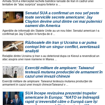
Armata SUA a interceptat rachete balistice lansate de Iran in cadrul unei
tentative de "atac surpriza" asupra fortelor a ...
Senatul SUA a confirmat un nou șef peste
toate serviciile secrete americane: Jay
Clayton devine unul dintre cei mai puternici
oameni din America
Agențiile de informații din Statele Unite au un nou lider. Senatul american l-a
confirmat pe Jay Clayton in funcția de d ...
Războaiele din Iran și Ucraina s-ar putea
contopi într-un singur conflict, avertizează
analiștii
Relațiile dintre Ucraina și Iran s-au deteriorat dupa ce Kievul a revendicat un
atac asupra unei nave iraniene in Marea ...
Exerciții militare de amploare: Taiwanul
testează mutarea producției de armament în
cazul unei invazii chineze
Exerciții militare de amploare: Taiwanul testeaza mutarea producției de
armament in cazul unei invazii chinezeTaiwanul v ...
SUA începe revizuirea prezenței trupelor
americane în Europa: "NATO se îndreaptă
rapid și ireversibil către o Europă care își