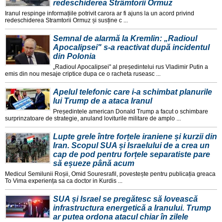
redeschiderea Strâmtorii Ormuz
Iranul respinge informațiile potrivit carora ar fi ajuns la un acord privind
redeschiderea Stramtorii Ormuz și susține c ...
Semnal de alarmă la Kremlin: „Radioul
Apocalipsei" s-a reactivat după incidentul
din Polonia
„Radioul Apocalipsei" al președintelui rus Vladimir Putin a
emis din nou mesaje criptice dupa ce o racheta ruseasc ...
Apelul telefonic care i-a schimbat planurile
lui Trump de a ataca Iranul
Președintele american Donald Trump a facut o schimbare
surprinzatoare de strategie, anuland loviturile militare de amplo ...
Lupte grele între forțele iraniene și kurzii din
Iran. Scopul SUA și Israelului de a crea un
cap de pod pentru forțele separatiste pare
să eșueze până acum
Medicul Semilunii Roșii, Omid Souresrafil, povestește pentru publicația greaca
To Vima experiența sa ca doctor in Kurdis ...
SUA și Israel se pregătesc să lovească
infrastructura energetică a Iranului. Trump
ar putea ordona atacul chiar în zilele