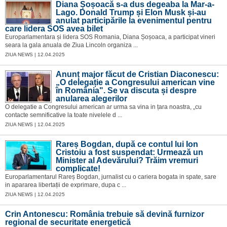
Diana Șoșoacă s-a dus degeaba la Mar-a-
Lago. Donald Trump și Elon Musk și-au
anulat participările la evenimentul pentru
care lidera SOS avea bilet
Europarlamentara și lidera SOS Romania, Diana Șoșoaca, a participat vineri
seara la gala anuala de Ziua Lincoln organiza ...
ZIUA NEWS | 12.04.2025
Anunț major făcut de Cristian Diaconescu:
„O delegație a Congresului american vine
în România". Se va discuta și despre
anularea alegerilor
O delegatie a Congresului american ar urma sa vina in țara noastra, „cu
contacte semnificative la toate nivelele d ...
ZIUA NEWS | 12.04.2025
Rareș Bogdan, după ce contul lui Ion
Cristoiu a fost suspendat: Urmează un
Minister al Adevărului? Trăim vremuri
complicate!
Europarlamentarul Rareș Bogdan, jurnalist cu o cariera bogata in spate, sare
in apararea libertații de exprimare, dupa c ...
ZIUA NEWS | 12.04.2025
Crin Antonescu: România trebuie să devină furnizor
regional de securitate energetică