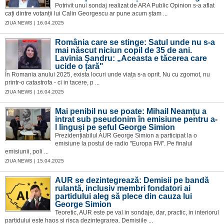
Potrivit unui sondaj realizat de ARA Public Opinion s-a aflat
cați dintre votanții lui Calin Georgescu ar pune acum ștam ...
ZIUA NEWS | 16.04.2025
România care se stinge: Satul unde nu s-a
mai născut niciun copil de 35 de ani.
Lavinia Șandru: „Aceasta e tăcerea care
ucide o țară"
În Romania anului 2025, exista locuri unde viața s-a oprit. Nu cu zgomot, nu
printr-o catastrofa - ci in tacere, p ...
ZIUA NEWS | 16.04.2025
Mai penibil nu se poate: Mihail Neamțu a
intrat sub pseudonim în emisiune pentru a-
l linguși pe șeful George Simion
Prezidențiabilul AUR George Simion a participat la o
emisiune la postul de radio "Europa FM". Pe finalul
emisiunii, poli ...
ZIUA NEWS | 15.04.2025
AUR se dezintegrează: Demisii pe bandă
rulantă, inclusiv membri fondatori ai
partidului aleg să plece din cauza lui
George Simion
Teoretic, AUR este pe val in sondaje, dar, practic, in interiorul
partidului este haos si risca dezintegrarea. Demisiile ...