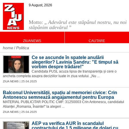
9 August, 2026
Motto: „
Adevărul este stăpânul nostru, nu noi
stăpânim adevărul
”
ZIUANEWS
CAUTARE
home
Politica
Ce se ascunde în spatele anulării
alegerilor? Lavinia Șandru: "E timpul să
vorbim despre trădare!"
Candidata PUSL acuza lipsa de transparența și cere o
ancheta completa asupra deciziilor luate in ziua votului. „Nu ...
ZIUA NEWS | 25.04.2025
Balconul Universității, spațiu al memoriei civice: Crin
Antonescu semnează angajamentul pentru Europa
MATERIAL PUBLICITAR POLITIC CMF: 31250003 Crin Antonescu, candidatul
Alianței „Romania, Înainte!" la alegeri ...
ZIUA NEWS | 25.04.2025
AEP va verifica AUR în scandalul
contractului de 1,5 milioane de dolari cu