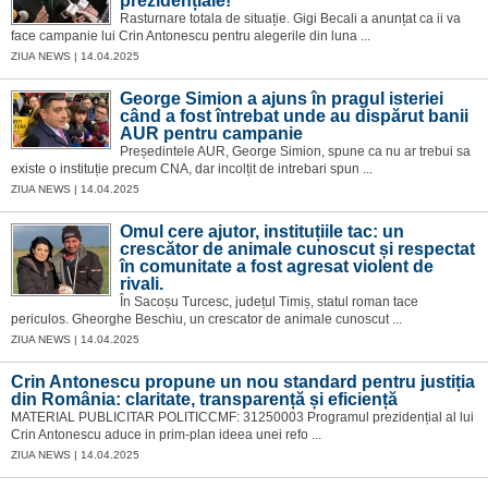
prezidențiale!
Rasturnare totala de situație. Gigi Becali a anunțat ca ii va
face campanie lui Crin Antonescu pentru alegerile din luna ...
ZIUA NEWS | 14.04.2025
George Simion a ajuns în pragul isteriei
când a fost întrebat unde au dispărut banii
AUR pentru campanie
Președintele AUR, George Simion, spune ca nu ar trebui sa
existe o instituție precum CNA, dar incolțit de intrebari spun ...
ZIUA NEWS | 14.04.2025
Omul cere ajutor, instituțiile tac: un
crescător de animale cunoscut și respectat
în comunitate a fost agresat violent de
rivali.
În Sacoșu Turcesc, județul Timiș, statul roman tace
periculos. Gheorghe Beschiu, un crescator de animale cunoscut ...
ZIUA NEWS | 14.04.2025
Crin Antonescu propune un nou standard pentru justiția
din România: claritate, transparență și eficiență
MATERIAL PUBLICITAR POLITICCMF: 31250003 Programul prezidențial al lui
Crin Antonescu aduce in prim-plan ideea unei refo ...
ZIUA NEWS | 14.04.2025