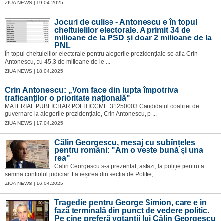
ZIUA NEWS | 19.04.2025
Jocuri de culise - Antonescu e în topul
cheltuielilor electorale. A primit 34 de
milioane de la PSD și doar 2 milioane de la
PNL
În topul cheltuielilor electorale pentru alegerile prezidențiale se afla Crin
Antonescu, cu 45,3 de milioane de le ...
ZIUA NEWS | 18.04.2025
Crin Antonescu: „Vom face din lupta împotriva
traficanților o prioritate națională"
MATERIAL PUBLICITAR POLITICCMF: 31250003 Candidatul coaliției de
guvernare la alegerile prezidențiale, Crin Antonescu, p ...
ZIUA NEWS | 17.04.2025
Călin Georgescu, mesaj cu subînțeles
pentru români: "Am o veste bună și una
rea"
Calin Georgescu s-a prezentat, astazi, la poliție pentru a
semna controlul judiciar. La ieșirea din secția de Poliție, ...
ZIUA NEWS | 16.04.2025
Tragedie pentru George Simion, care e in
fază terminală din punct de vedere politic.
Pe cine preferă votanții lui Călin Georgescu