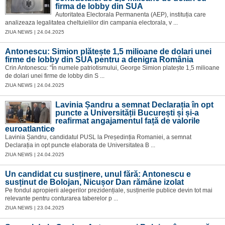
firma de lobby din SUA
Autoritatea Electorala Permanenta (AEP), instituția care
analizeaza legalitatea cheltuielilor din campania electorala, v ...
ZIUA NEWS | 24.04.2025
Antonescu: Simion plătește 1,5 milioane de dolari unei
firme de lobby din SUA pentru a denigra România
Crin Antonescu: "În numele patriotismului, George Simion platește 1,5 milioane
de dolari unei firme de lobby din S ...
ZIUA NEWS | 24.04.2025
Lavinia Șandru a semnat Declarația în opt
puncte a Universității București și și-a
reafirmat angajamentul față de valorile
euroatlantice
Lavinia Șandru, candidatul PUSL la Președinția Romaniei, a semnat
Declarația in opt puncte elaborata de Universitatea B ...
ZIUA NEWS | 24.04.2025
Un candidat cu susținere, unul fără: Antonescu e
susținut de Bolojan, Nicușor Dan rămâne izolat
Pe fondul apropierii alegerilor prezidențiale, susținerile publice devin tot mai
relevante pentru conturarea taberelor p ...
ZIUA NEWS | 23.04.2025