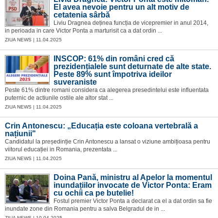
El avea nevoie pentru un alt motiv de
cetatenia sârbă
Liviu Dragnea deținea funcția de vicepremier in anul 2014,
in perioada in care Victor Ponta a marturisit ca a dat ordin ...
ZIUA NEWS | 11.04.2025
INSCOP: 61% din români cred că
prezidențialele sunt deturnate de alte state.
Peste 89% sunt împotriva ideilor
suveraniste
Peste 61% dintre romani considera ca alegerea presedintelui este influentata
puternic de actiunile ostile ale altor stat ...
ZIUA NEWS | 11.04.2025
Crin Antonescu: „Educația este coloana vertebrală a
națiunii"
Candidatul la președinție Crin Antonescu a lansat o viziune ambițioasa pentru
viitorul educației in Romania, prezentata ...
ZIUA NEWS | 11.04.2025
Doina Pană, ministru al Apelor la momentul
inundațiilor invocate de Victor Ponta: Eram
cu ochii ca pe butelie!
Fostul premier Victor Ponta a declarat ca el a dat ordin sa fie
inundate zone din Romania pentru a salva Belgradul de in ...
ZIUA NEWS | 10.04.2025