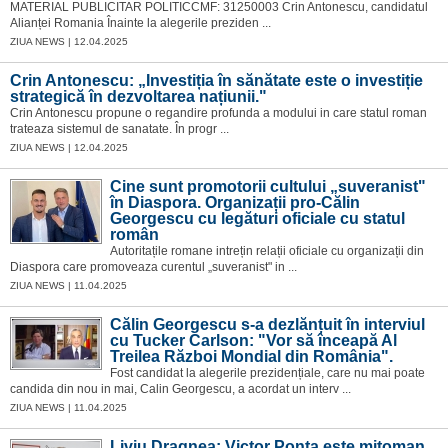
MATERIAL PUBLICITAR POLITICCMF: 31250003 Crin Antonescu, candidatul
Alianței Romania Înainte la alegerile preziden ...
ZIUA NEWS | 12.04.2025
Crin Antonescu: „Investiția în sănătate este o investiție
strategică în dezvoltarea națiunii."
Crin Antonescu propune o regandire profunda a modului in care statul roman
trateaza sistemul de sanatate. În progr ...
ZIUA NEWS | 12.04.2025
Cine sunt promotorii cultului „suveranist"
în Diaspora. Organizații pro-Călin
Georgescu cu legături oficiale cu statul
român
Autoritațile romane intrețin relații oficiale cu organizații din
Diaspora care promoveaza curentul „suveranist" in ...
ZIUA NEWS | 11.04.2025
Călin Georgescu s-a dezlănțuit în interviul
cu Tucker Carlson: "Vor să înceapă Al
Treilea Război Mondial din România".
Fost candidat la alegerile prezidențiale, care nu mai poate
candida din nou in mai, Calin Georgescu, a acordat un interv ...
ZIUA NEWS | 11.04.2025
Liviu Dragnea: Victor Ponta este mitoman.