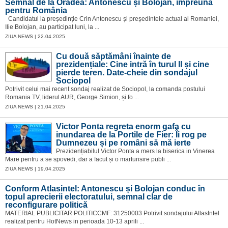
Semnal de la Oradea: Antonescu și Bolojan, împreună
pentru România
Candidatul la președinție Crin Antonescu și președintele actual al Romaniei,
Ilie Bolojan, au participat luni, la ...
ZIUA NEWS | 22.04.2025
Cu două săptămâni înainte de
prezidențiale: Cine intră în turul II și cine
pierde teren. Date-cheie din sondajul
Sociopol
Potrivit celui mai recent sondaj realizat de Sociopol, la comanda postului
Romania TV, liderul AUR, George Simion, și fo ...
ZIUA NEWS | 21.04.2025
Victor Ponta regreta enorm gafa cu
inundarea de la Portile de Fier: Îi rog pe
Dumnezeu și pe români să mă ierte
Prezidențiabilul Victor Ponta a mers la biserica in Vinerea
Mare pentru a se spovedi, dar a facut și o marturisire publi ...
ZIUA NEWS | 19.04.2025
Conform Atlasintel: Antonescu și Bolojan conduc în
topul aprecierii electoratului, semnal clar de
reconfigurare politică
MATERIAL PUBLICITAR POLITICCMF: 31250003 Potrivit sondajului AtlasIntel
realizat pentru HotNews in perioada 10-13 aprili ...