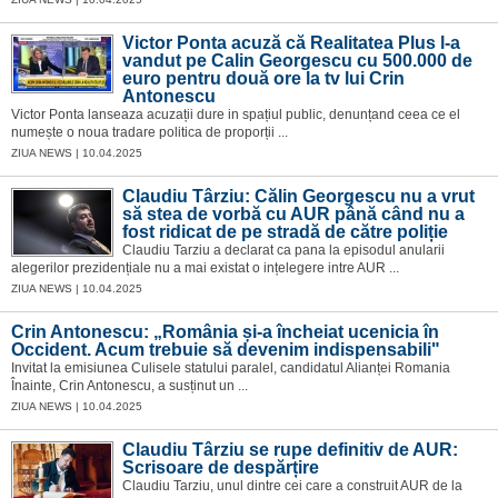
Victor Ponta acuză că Realitatea Plus l-a
vandut pe Calin Georgescu cu 500.000 de
euro pentru două ore la tv lui Crin
Antonescu
Victor Ponta lanseaza acuzații dure in spațiul public, denunțand ceea ce el
numește o noua tradare politica de proporții ...
ZIUA NEWS | 10.04.2025
Claudiu Târziu: Călin Georgescu nu a vrut
să stea de vorbă cu AUR până când nu a
fost ridicat de pe stradă de către poliție
Claudiu Tarziu a declarat ca pana la episodul anularii
alegerilor prezidențiale nu a mai existat o ințelegere intre AUR ...
ZIUA NEWS | 10.04.2025
Crin Antonescu: „România și-a încheiat ucenicia în
Occident. Acum trebuie să devenim indispensabili"
Invitat la emisiunea Culisele statului paralel, candidatul Alianței Romania
Înainte, Crin Antonescu, a susținut un ...
ZIUA NEWS | 10.04.2025
Claudiu Târziu se rupe definitiv de AUR:
Scrisoare de despărțire
Claudiu Tarziu, unul dintre cei care a construit AUR de la