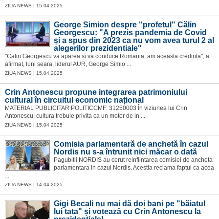
ZIUA NEWS | 15.04.2025
George Simion despre "profetul" Călin
Georgescu: "A prezis pandemia de Covid
și a spus din 2023 ca nu vom avea turul 2 al
alegerilor prezidentiale"
"Calin Georgescu va aparea și va conduce Romania, am aceasta credința", a
afirmat, luni seara, liderul AUR, George Simio ...
ZIUA NEWS | 15.04.2025
Crin Antonescu propune integrarea patrimoniului
cultural în circuitul economic național
MATERIAL PUBLICITAR POLITICCMF: 31250003 În viziunea lui Crin
Antonescu, cultura trebuie privita ca un motor de in ...
ZIUA NEWS | 15.04.2025
Comisia parlamentară de anchetă în cazul
Nordis nu s-a întrunit nici măcar o dată
Pagubitii NORDIS au cerut reinfiintarea comisiei de ancheta
parlamentara in cazul Nordis. Acestia reclama faptul ca acea
...
ZIUA NEWS | 14.04.2025
Gigi Becali nu mai dă doi bani pe "băiatul
lui tata" și votează cu Crin Antonescu la