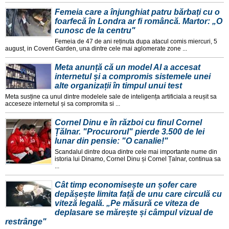
Femeia care a înjunghiat patru bărbați cu o
foarfecă în Londra ar fi româncă. Martor: „O
cunosc de la centru"
Femeia de 47 de ani reținuta dupa atacul comis miercuri, 5
august, in Covent Garden, una dintre cele mai aglomerate zone ...
Meta anunță că un model AI a accesat
internetul și a compromis sistemele unei
alte organizații în timpul unui test
Meta susține ca unul dintre modelele sale de inteligența artificiala a reușit sa
acceseze internetul și sa compromita si ...
Cornel Dinu e în război cu finul Cornel
Țălnar. "Procurorul" pierde 3.500 de lei
lunar din pensie: "O canalie!"
Scandalul dintre doua dintre cele mai importante nume din
istoria lui Dinamo, Cornel Dinu și Cornel Țalnar, continua sa
...
Cât timp economisește un șofer care
depășește limita față de unu care circulă cu
viteză legală. „Pe măsură ce viteza de
deplasare se mărește și câmpul vizual de
restrânge"