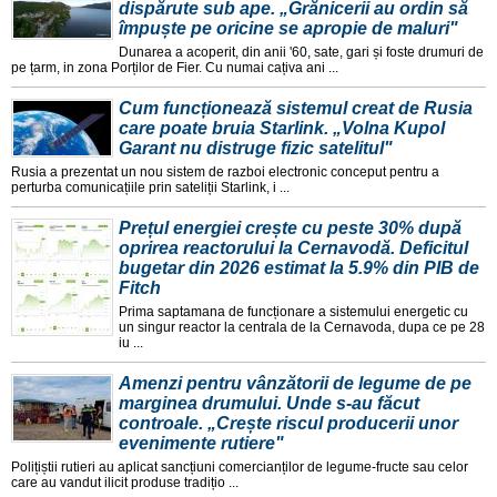
dispărute sub ape. „Grănicerii au ordin să
împuște pe oricine se apropie de maluri"
Dunarea a acoperit, din anii '60, sate, gari și foste drumuri de
pe țarm, in zona Porților de Fier. Cu numai cațiva ani ...
Cum funcționează sistemul creat de Rusia
care poate bruia Starlink. „Volna Kupol
Garant nu distruge fizic satelitul"
Rusia a prezentat un nou sistem de razboi electronic conceput pentru a
perturba comunicațiile prin sateliții Starlink, i ...
Prețul energiei crește cu peste 30% după
oprirea reactorului la Cernavodă. Deficitul
bugetar din 2026 estimat la 5.9% din PIB de
Fitch
Prima saptamana de funcționare a sistemului energetic cu
un singur reactor la centrala de la Cernavoda, dupa ce pe 28
iu ...
Amenzi pentru vânzătorii de legume de pe
marginea drumului. Unde s-au făcut
controale. „Crește riscul producerii unor
evenimente rutiere"
Polițiștii rutieri au aplicat sancțiuni comercianților de legume-fructe sau celor
care au vandut ilicit produse tradițio ...