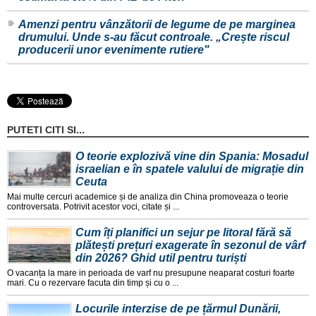
Amenzi pentru vânzătorii de legume de pe marginea
drumului. Unde s-au făcut controale. „Crește riscul
producerii unor evenimente rutiere"
PUTETI CITI SI...
O teorie explozivă vine din Spania: Mosadul
israelian e în spatele valului de migrație din
Ceuta
Mai multe cercuri academice și de analiza din China promoveaza o teorie
controversata. Potrivit acestor voci, citate și ...
Cum îți planifici un sejur pe litoral fără să
plătești prețuri exagerate în sezonul de vârf
din 2026? Ghid util pentru turiști
O vacanța la mare in perioada de varf nu presupune neaparat costuri foarte
mari. Cu o rezervare facuta din timp și cu o ...
Locurile interzise de pe țărmul Dunării,