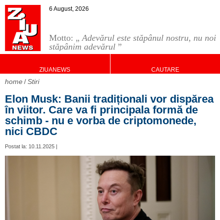
6 August, 2026
Motto: „
Adevărul este stăpânul nostru, nu noi
stăpânim adevărul
”
ZIUANEWS
CAUTARE
home
Stiri
Elon Musk: Banii tradiționali vor dispărea
în viitor. Care va fi principala formă de
schimb - nu e vorba de criptomonede,
nici CBDC
Postat la: 10.11.2025 |