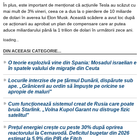
În plus, este important de menționat că acțiunile Tesla au scăzut cu
mai mult de 3% vineri, ceea ce a dus la o pierdere de 10 miliarde
de dolari în averea lui Elon Musk. Această scădere a avut loc după
ce acționarii au aprobat un plan de compensare care ar putea
aduce miliardarului până la 1 trilion de dolari în următorii zece ani.
loading...
DIN ACEEASI CATEGORIE...
O teorie explozivă vine din Spania: Mosadul israelian e
în spatele valului de migrație din Ceuta
Locurile interzise de pe țărmul Dunării, dispărute sub
ape. „Grănicerii au ordin să împuște pe oricine se
apropie de maluri"
Cum funcționează sistemul creat de Rusia care poate
bruia Starlink. „Volna Kupol Garant nu distruge fizic
satelitul"
Prețul energiei crește cu peste 30% după oprirea
reactorului la Cernavodă. Deficitul bugetar din 2026
estimat la 5.9% din PIB de Fitch