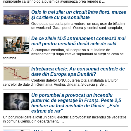
ingrijorarile ca tehnologia puternica avanseaza prea repede p ...
Oslo în trei zile: un circuit între fiord, muzee
și cartiere cu personalitate
Oslo poate parea, la prima vedere, un oraș ușor de bifat intr-
un weekend. Gara, portul, Opera și centrul sunt apropiate, ...
De ce zilele fără antrenament contează mai
mult pentru creatină decât cele de sală
Ai cumparat creatina, ai inceput sa o iei inainte de
antrenament și dupa cateva saptamani ai simțit ca ceva se
schimba. ...
Intrebarea cheie: Au consumat centrele de
date din Europa apa Dunării?
Conform datelor ONU, puterea totala instalata a tuturor
centrelor de date din Germania, Austria, Ungaria, Slovacia și Se ...
Un porumbel a provocat un incendiu
puternic de vegetație în Franța. Peste 2,5
hectare au fost mistuite de flăcări: „Este
extrem de rar"
Un porumbel care a lovit un cablu electric a provocat un incendiu de vegetație
in comuna Génis, din departamentul ...