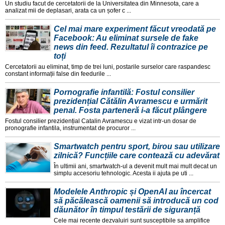
Un studiu facut de cercetatorii de la Universitatea din Minnesota, care a
analizat mii de deplasari, arata ca un șofer c ...
Cel mai mare experiment făcut vreodată pe
Facebook: Au eliminat sursele de fake
news din feed. Rezultatul îi contrazice pe
toți
Cercetatorii au eliminat, timp de trei luni, postarile surselor care raspandesc
constant informații false din feedurile ...
Pornografie infantilă: Fostul consilier
prezidențial Cătălin Avramescu e urmărit
penal. Fosta parteneră i-a făcut plângere
Fostul consilier prezidențial Catalin Avramescu e vizat intr-un dosar de
pronografie infantila, instrumentat de procuror ...
Smartwatch pentru sport, birou sau utilizare
zilnică? Funcțiile care contează cu adevărat
În ultimii ani, smartwatch-ul a devenit mult mai mult decat un
simplu accesoriu tehnologic. Acesta ii ajuta pe uti ...
Modelele Anthropic și OpenAI au încercat
să păcălească oamenii să introducă un cod
dăunător în timpul testării de siguranță
Cele mai recente dezvaluiri sunt susceptibile sa amplifice