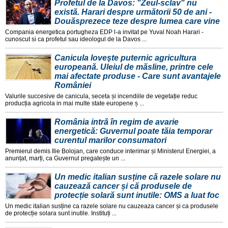
Profetul de la Davos: "Zeul-sclav" nu
există. Harari despre următorii 50 de ani -
Douăsprezece teze despre lumea care vine
Compania energetica portugheza EDP l-a invitat pe Yuval Noah Harari -
cunoscut si ca profetul sau ideologul de la Davos ...
Canicula loveşte puternic agricultura
europeană. Uleiul de măsline, printre cele
mai afectate produse - Care sunt avantajele
României
Valurile succesive de canicula, seceta și incendiile de vegetație reduc
producția agricola in mai multe state europene ș ...
România intră în regim de avarie
energetică: Guvernul poate tăia temporar
curentul marilor consumatori
Premierul demis Ilie Bolojan, care conduce interimar și Ministerul Energiei, a
anunțat, marți, ca Guvernul pregatește un ...
Un medic italian susține că razele solare nu
cauzează cancer și că produsele de
protecție solară sunt inutile: OMS a luat foc
Un medic italian susține ca razele solare nu cauzeaza cancer și ca produsele
de protecție solara sunt inutile. Instituți ...