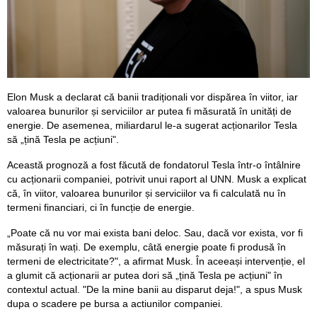
Elon Musk a declarat că banii tradiționali vor dispărea în viitor, iar
valoarea bunurilor și serviciilor ar putea fi măsurată în unități de
energie. De asemenea, miliardarul le-a sugerat acționarilor Tesla
să „țină Tesla pe acțiuni".
Această prognoză a fost făcută de fondatorul Tesla într-o întâlnire
cu acționarii companiei, potrivit unui raport al UNN. Musk a explicat
că, în viitor, valoarea bunurilor și serviciilor va fi calculată nu în
termeni financiari, ci în funcție de energie.
„Poate că nu vor mai exista bani deloc. Sau, dacă vor exista, vor fi
măsurați în wați. De exemplu, câtă energie poate fi produsă în
termeni de electricitate?", a afirmat Musk. În aceeași intervenție, el
a glumit că acționarii ar putea dori să „țină Tesla pe acțiuni" în
contextul actual. "De la mine banii au disparut deja!", a spus Musk
dupa o scadere pe bursa a actiunilor companiei.