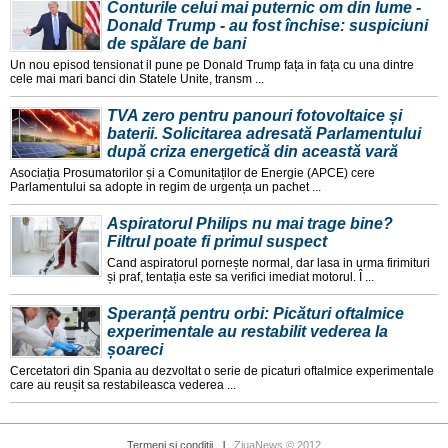
Conturile celui mai puternic om din lume -
Donald Trump - au fost închise: suspiciuni
de spălare de bani
Un nou episod tensionat il pune pe Donald Trump fața in fața cu una dintre
cele mai mari banci din Statele Unite, transm ...
TVA zero pentru panouri fotovoltaice și
baterii. Solicitarea adresată Parlamentului
după criza energetică din această vară
Asociația Prosumatorilor și a Comunitaților de Energie (APCE) cere
Parlamentului sa adopte in regim de urgența un pachet ...
Aspiratorul Philips nu mai trage bine?
Filtrul poate fi primul suspect
Cand aspiratorul pornește normal, dar lasa in urma firimituri
și praf, tentația este sa verifici imediat motorul. Î ...
Speranță pentru orbi: Picături oftalmice
experimentale au restabilit vederea la
șoareci
Cercetatori din Spania au dezvoltat o serie de picaturi oftalmice experimentale
care au reușit sa restabileasca vederea ...
Termeni si conditii
ZiuaNews © 2012