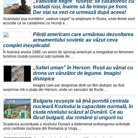
„Văduvele negre" rusești: se căsătoresc cu
soldații ruși, înainte să fie trimiși pe front.
Dar stai sa vezi ce urmează după aceea!
Scandalul așa-numitelor „vaduve negre" ia amploare in Rusia, unde femei sunt
acuzate ca se casatoresc cu recruți a ...
Piloții americani care urmăreau dezvoltarea
armamentului sovietic au văzut ceva
complet inexplicabil
În toamna anului 1988, un avion de spionaj american a inregistrat un fenomen
luminos ciudat-cunoscut sub numele de ...
„Safari uman" în Herson: Rușii au vânat cu
drona un vânzător de legume. Imagini
distopice
Imagini care par desprinse dintr-un film distopic au fost
surprinse intr-o piața din Herson, unde un vanzator de fructe ...
Bulgaria reușește să țină pornită centrala
nucleară Kozlodui la capacitate normală, în
ciuda nivelului scăzut al Dunării. Ce au
făcut bulgarii, dar românii și ungurii nu
Scaderea accentuata a nivelului Dunarii a determinat restrangerea activitații
unor centrale nucleare din Romania și Unga ...