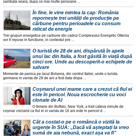
sambata seara, dupa ce mai multe persoane ...
În fine, le vine mintea la cap: România
repornește trei unități de producție pe
cărbune pentru perioadele cu consum
ridicat de energie
Trei grupuri energetice pe carbune din cadrul Complexului Energetic Oltenia
vor fi repuse in funcțiune, in contextul pre ...
O turistă de 28 de ani, dispărută în apele
unui lac din Italia, a fost găsită în viață după
cinci ore. Unde au descoperit-o echipele de
salvare
Momente de panica pe lacul Bolsena, din centrul Italiei, unde o turista
germana in varsta de 28 de ani a fost data dispa ...
Coșmarul unei mame care a crezut că fiul ei
este în pericol. Noua escrocherie cu voci
clonate de AI
O femeie din Buffalo, New York, a trait cateva minute de
coșmar crezand ca fiul ei in varsta de 16 ani este in pericol d ...
Cât a costat-o pe o româncă o vizită la
urgențe în SUA: „Dacă vă așteptați la vreo
sumă de aia nebună, exact așa va fi"