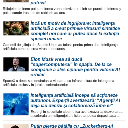
potrivit
Riflajele din lemn pot transforma zona televizorului intr-un punct de interes și
pot ascunde traseele de cabluri sau anu ...
Încă un motiv de îngrijorare: Inteligența
artificială a creat primele virusuri sintetice
complet noi care ar putea duce la extinția
speciei umane
Oamenii de știința din Statele Unite au folosit pentru prima data inteligența
artificiala pentru a crea virusuri necunos ...
Elon Musk vrea să ducă
"supercomputerul" în spațiu. De la ce
companie a ales cipurile pentru viitorul AI
orbital
SpaceX a decis sa construiasca viitoarea sa infrastructura de inteligența
artificiala exclusiv in jurul acceleratoarelor ...
Inteligența artificială începe să acționeze
autonom. Experții avertizează: "Agenții AI
deja iau decizii și colaborează între ei"
Experții in securitate cibernetica avertizeaza ca dezvoltarea
accelerata a inteligenței artificiale ar putea depași capa ...
Putin pierde bătălia cu „Zuckerberg-ul