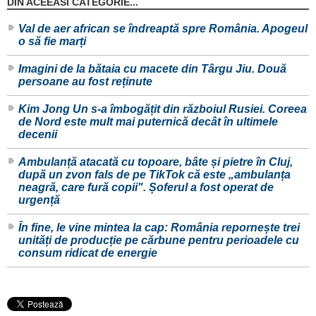
DIN ACEEASI CATEGORIE...
Val de aer african se îndreaptă spre România. Apogeul
o să fie marți
Imagini de la bătaia cu macete din Târgu Jiu. Două
persoane au fost reținute
Kim Jong Un s-a îmbogățit din războiul Rusiei. Coreea
de Nord este mult mai puternică decât în ultimele
decenii
Ambulanță atacată cu topoare, bâte și pietre în Cluj,
după un zvon fals de pe TikTok că este „ambulanța
neagră, care fură copii". Șoferul a fost operat de
urgență
În fine, le vine mintea la cap: România repornește trei
unități de producție pe cărbune pentru perioadele cu
consum ridicat de energie