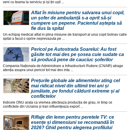
veni cu teama la serviciu și iși țin ușil ...
Aflat în misiune pentru salvarea unui copil,
un șofer de ambulanță s-a oprit să-și
cumpere un pepene. Pacientul aștepta să
fie dus la spital
Un echipaj medical aflat in plina misiune de transport al unui copil bolnav catre
spital a facut o oprire neprevazuta pe ...
Pericol pe Autostrada Soarelui: Au fost
găsite tot mai des pe șosea cuie sudate ca
să producă pene de cauciuc șoferilor
Compania Naționala de Administrare a Infrastructurii Rutiere (CNAIR) atrage
atenția asupra unui pericol tot mai des inta ...
Prețurile globale ale alimentelor ating cel
mai ridicat nivel din ultimii trei ani și
jumătate, pe fondul căldurii extreme și al
conflictelor
Indicele ONU arata ca vremea afecteaza producția de grau, in timp ce
conflictele din Ucraina și Iran influențeaza export ...
Riflaje din lemn pentru peretele TV: ce
esențe și dimensiuni se recomandă în
2026? Ghid pentru alegerea profilului