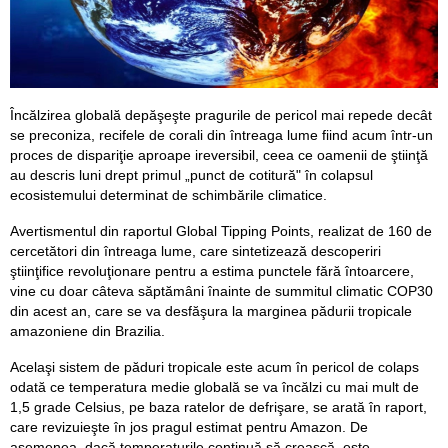
Încălzirea globală depăşeşte pragurile de pericol mai repede decât
se preconiza, recifele de corali din întreaga lume fiind acum într-un
proces de dispariţie aproape ireversibil, ceea ce oamenii de ştiinţă
au descris luni drept primul „punct de cotitură" în colapsul
ecosistemului determinat de schimbările climatice.
Avertismentul din raportul Global Tipping Points, realizat de 160 de
cercetători din întreaga lume, care sintetizează descoperiri
ştiinţifice revoluţionare pentru a estima punctele fără întoarcere,
vine cu doar câteva săptămâni înainte de summitul climatic COP30
din acest an, care se va desfăşura la marginea pădurii tropicale
amazoniene din Brazilia.
Acelaşi sistem de păduri tropicale este acum în pericol de colaps
odată ce temperatura medie globală se va încălzi cu mai mult de
1,5 grade Celsius, pe baza ratelor de defrişare, se arată în raport,
care revizuieşte în jos pragul estimat pentru Amazon. De
asemenea, dacă temperaturile continuă să crească, este