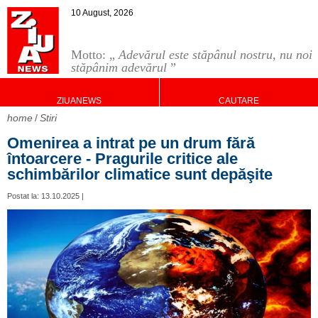
10 August, 2026
Motto: „
Adevărul este stăpânul nostru, nu noi
stăpânim adevărul
”
ZIUANEWS
CAUTARE
home
Stiri
Omenirea a intrat pe un drum fără
întoarcere - Pragurile critice ale
schimbărilor climatice sunt depăşite
Postat la: 13.10.2025 |