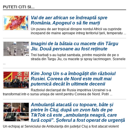
PUTETI CITI SI...
Val de aer african se îndreaptă spre
România. Apogeul o să fie marți
Un puseu de aer tropical dinspre nordul Africii va cuprinde
incepand de maine aproape intreg teritoriul țarii, temperatu ...
Imagini de la bătaia cu macete din Târgu
Jiu. Două persoane au fost reținute
Trei barbați s-au luptat sambata, printre mașinile de pe o
strada din Targu Jiu, cu macete și spray lacrimogen. Scenele
...
Kim Jong Un s-a îmbogățit din războiul
Rusiei. Coreea de Nord este mult mai
puternică decât în ultimele decenii
Razboiul declanșat de Rusia impotriva Ucrainei s-a
transformat intr-o sursa uriașa de venit pentru Coreea de Nord. Potri ...
Ambulanță atacată cu topoare, bâte și
pietre în Cluj, după un zvon fals de pe
TikTok că este „ambulanța neagră, care
fură copii". Șoferul a fost operat de urgență
Un echipaj al Serviciului de Ambulanța din județul Cluj a fost atacat violent