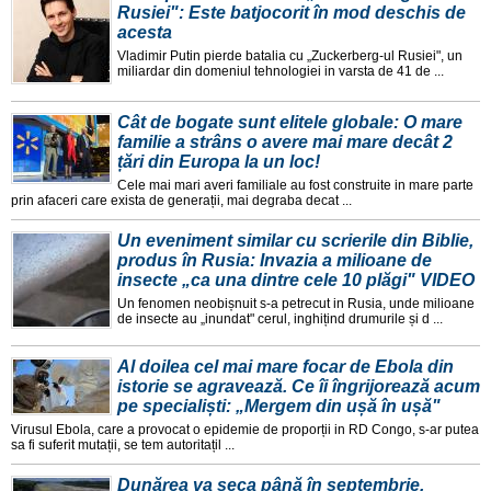
Rusiei": Este batjocorit în mod deschis de
acesta
Vladimir Putin pierde batalia cu „Zuckerberg-ul Rusiei", un
miliardar din domeniul tehnologiei in varsta de 41 de ...
Cât de bogate sunt elitele globale: O mare
familie a strâns o avere mai mare decât 2
țări din Europa la un loc!
Cele mai mari averi familiale au fost construite in mare parte
prin afaceri care exista de generații, mai degraba decat ...
Un eveniment similar cu scrierile din Biblie,
produs în Rusia: Invazia a milioane de
insecte „ca una dintre cele 10 plăgi" VIDEO
Un fenomen neobișnuit s-a petrecut in Rusia, unde milioane
de insecte au „inundat" cerul, inghițind drumurile și d ...
Al doilea cel mai mare focar de Ebola din
istorie se agravează. Ce îi îngrijorează acum
pe specialiști: „Mergem din ușă în ușă"
Virusul Ebola, care a provocat o epidemie de proporții in RD Congo, s-ar putea
sa fi suferit mutații, se tem autoritațil ...
Dunărea va seca până în septembrie.