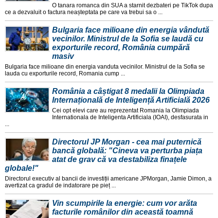
O tanara romanca din SUA a starnit dezbateri pe TikTok dupa
ce a dezvaluit o factura neașteptata pe care va trebui sa o ...
Bulgaria face milioane din energia vândută
vecinilor. Ministrul de la Sofia se laudă cu
exporturile record, România cumpără
masiv
Bulgaria face milioane din energia vanduta vecinilor. Ministrul de la Sofia se
lauda cu exporturile record, Romania cump ...
România a câștigat 8 medalii la Olimpiada
Internațională de Inteligență Artificială 2026
Cei opt elevi care au reprezentat Romania la Olimpiada
Internationala de Inteligenta Artificiala (IOAI), desfasurata in
...
Directorul JP Morgan - cea mai puternică
bancă globală: "Cineva va perturba piața
atat de grav că va destabiliza finațele
globale!"
Directorul executiv al bancii de investiții americane JPMorgan, Jamie Dimon, a
avertizat ca gradul de indatorare pe pieț ...
Vin scumpirile la energie: cum vor arăta
facturile românilor din această toamnă