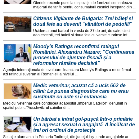
Ofertele recente puse la dispoziție de furnizori semnaleaza
majorari de tarife pentru consumatorii casnici incepand din ...
Citizens Vigilante de Bulgaria: Trei băieți și
două fete au devenit "vânători de pedofili"
Uciderea unui barbat in varsta de 37 de ani, de catre cinci
adolescenti, trei baieti si doua fete cu varste cuprinse int ...
Moody's Ratings reconfirmă ratingul
României. Alexandru Nazare: "Continuarea
procesului de ajustare fiscală și a
reformelor rămâne decisivă"
Agenția internaționala de evaluare financiara Moody's Ratings a reconfirmat
azi ratingul suveran al Romaniei la nivelul ...
Medic veterinar, acuzat că a ucis 662 de
câini: Le punea diagnostice care nu erau
susținute cu acte și îi eutanasia
Medicul veterinar care conducea adapostul „Imperiul Cateilor", denumit in
spatiul public "Auschwitz-ul cainilor di ...
Un bărbat a intrat gol-pușcă într-o primărie
și a agresat sexual o angajată. A încălcat de
trei ori ordinul de protecție
Situație alarmanta la Primaria Todirești, din județul Iași, unde angajatele ar