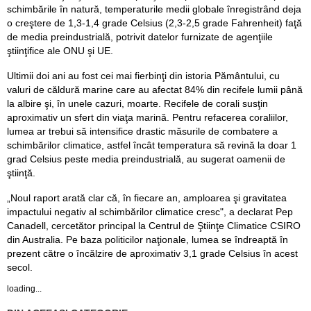
schimbările în natură, temperaturile medii globale înregistrând deja
o creştere de 1,3-1,4 grade Celsius (2,3-2,5 grade Fahrenheit) faţă
de media preindustrială, potrivit datelor furnizate de agenţiile
ştiinţifice ale ONU şi UE.
Ultimii doi ani au fost cei mai fierbinţi din istoria Pământului, cu
valuri de căldură marine care au afectat 84% din recifele lumii până
la albire şi, în unele cazuri, moarte. Recifele de corali susţin
aproximativ un sfert din viaţa marină. Pentru refacerea coraliilor,
lumea ar trebui să intensifice drastic măsurile de combatere a
schimbărilor climatice, astfel încât temperatura să revină la doar 1
grad Celsius peste media preindustrială, au sugerat oamenii de
ştiinţă.
„Noul raport arată clar că, în fiecare an, amploarea şi gravitatea
impactului negativ al schimbărilor climatice cresc", a declarat Pep
Canadell, cercetător principal la Centrul de Ştiinţe Climatice CSIRO
din Australia. Pe baza politicilor naţionale, lumea se îndreaptă în
prezent către o încălzire de aproximativ 3,1 grade Celsius în acest
secol.
loading...