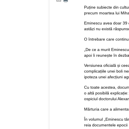
Puține subiecte din cult
precum moartea lui Mih
Eminescu avea doar 39 de
astăzi nu există răspunsur
O întrebare care continuă
„De ce a murit Eminescu?”
apoi îi reunește în dezba
Versiunea oficială și cee
complicațiile unei boli n
ipoteza unei afecțiuni ag
Cu toate acestea, docume
o altă posibilă explicație:
ospiciul doctorului Alexa
Mărturia care a alimentat
În volumul „Eminescu târ
reia documentele epocii ș