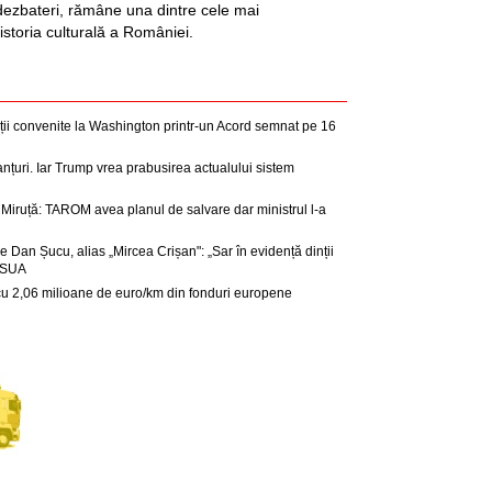
dezbateri, rămâne una dintre cele mai
istoria culturală a României.
gații convenite la Washington printr-un Acord semnat pe 16
anțuri. Iar Trump vrea prabusirea actualului sistem
Miruță: TAROM avea planul de salvare dar ministrul l-a
e Dan Șucu, alias „Mircea Crișan": „Sar în evidență dinții
r SUA
u 2,06 milioane de euro/km din fonduri europene