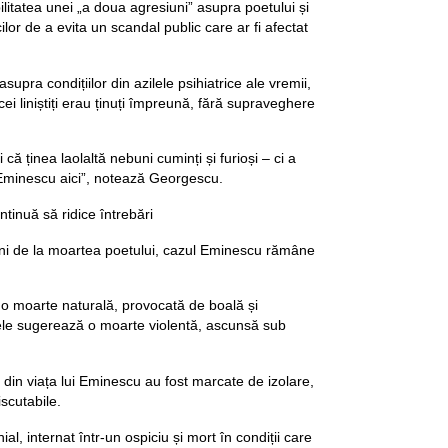
litatea unei „a doua agresiuni” asupra poetului și
or de a evita un scandal public care ar fi afectat
asupra condițiilor din azilele psihiatrice ale vremii,
 cei liniștiți erau ținuți împreună, fără supraveghere
 că ținea laolaltă nebuni cuminți și furioși – ci a
 Eminescu aici”, notează Georgescu.
tinuă să ridice întrebări
ni de la moartea poetului, cazul Eminescu rămâne
o moarte naturală, provocată de boală și
tele sugerează o moarte violentă, ascunsă sub
i din viața lui Eminescu au fost marcate de izolare,
iscutabile.
al, internat într-un ospiciu și mort în condiții care