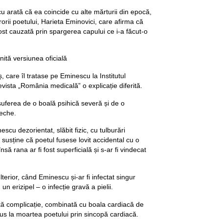
u arată că ea coincide cu alte mărturii din epocă,
rorii poetului, Harieta Eminovici, care afirma că
ost cauzată prin spargerea capului ce i-a făcut-o
ită versiunea oficială
, care îl tratase pe Eminescu la Institutul
revista „România medicală” o explicație diferită.
 suferea de o boală psihică severă și de o
veche.
scu dezorientat, slăbit fizic, cu tulburări
l susține că poetul fusese lovit accidental cu o
nsă rana ar fi fost superficială și s-ar fi vindecat
lterior, când Eminescu și-ar fi infectat singur
 erizipel – o infecție gravă a pielii.
stă complicație, combinată cu boala cardiacă de
dus la moartea poetului prin sincopă cardiacă.