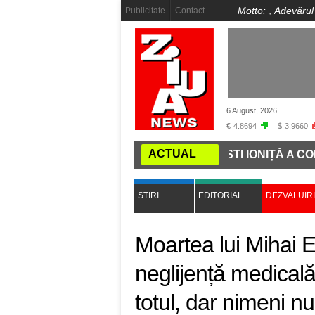
Motto: „
Adevărul
Publicitate
Contact
6 August, 2026
€
4.8694
$
3.9660
ACTUAL
NEAUA DESPRE CHATGPT. COSTI IONIȚĂ A COMPUS MUZ
STIRI
EDITORIAL
DEZVALUIRI
Moartea lui Mihai 
neglijență medical
totul, dar nimeni nu