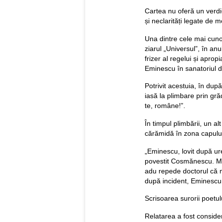
Cartea nu oferă un verdic
și neclarități legate de 
Una dintre cele mai cunos
ziarul „Universul”, în a
frizer al regelui și apropi
Eminescu în sanatoriul d
Potrivit acestuia, în dup
iasă la plimbare prin gr
te, române!”.
În timpul plimbării, un alt
cărămidă în zona capulu
„Eminescu, lovit după ur
povestit Cosmănescu. Mar
adu repede doctorul că 
după incident, Eminescu a
Scrisoarea surorii poetulu
Relatarea a fost conside