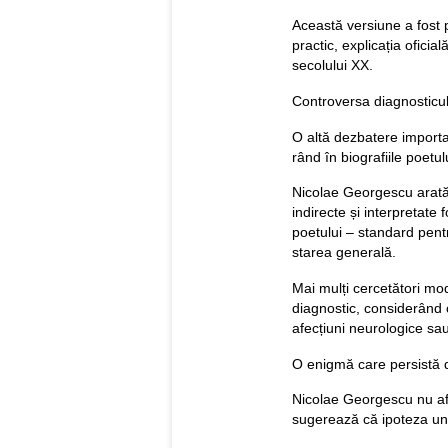
Această versiune a fost 
practic, explicația ofici
secolului XX.
Controversa diagnosticului
O altă dezbatere important
rând în biografiile poetul
Nicolae Georgescu arată
indirecte și interpretate 
poetului – standard pentru
starea generală.
Mai mulți cercetători mo
diagnostic, considerând 
afecțiuni neurologice sau
O enigmă care persistă 
Nicolae Georgescu nu afi
sugerează că ipoteza une