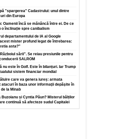
ă "spargerea" Cadastrului: unul dintre
uri din Europa
: Oamenii încă se mănâncă între ei. De ce
u o înclinație spre canibalism
drul departamentului de IA al Google
acest mister profund legat de întrebarea:
estia asta?"
Războiul sării". Se reiau presiunile pentru
a conducerii SALROM
nu este în Golf. Este în bilanțuri. Iar Trump
ualului sistem financiar mondial
luire care va genera iureș: armata
 atacuri în baza unor informaţii depăşite în
 de la Minab
 Buzoianu și Cyntia Păun? Misterul bălților
care continuă să afecteze sudul Capitalei