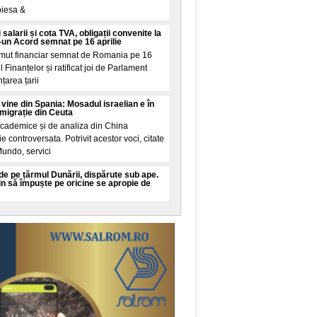
piesa &
 salarii și cota TVA, obligații convenite la
-un Acord semnat pe 16 aprilie
mut financiar semnat de Romania pe 16
ul Finanțelor și ratificat joi de Parlament
țarea țarii
 vine din Spania: Mosadul israelian e în
 migrație din Ceuta
academice și de analiza din China
 controversata. Potrivit acestor voci, citate
Mundo, servici
 de pe țărmul Dunării, dispărute sub ape.
in să împuște pe oricine se apropie de
din anii '60, sate, gari și foste drumuri de
rților de Fier. Cu numai cațiva ani mai
șezari de
sistemul creat de Rusia care poate
olna Kupol Garant nu distruge fizic
un nou sistem de razboi electronic
rturba comunicațiile prin sateliții Starlink,
minalele de