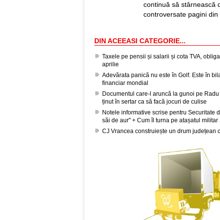
continuă să stârnească 
controversate pagini din 
DIN ACEEASI CATEGORIE...
Taxele pe pensii și salarii și cota TVA, obli
aprilie
Adevărata panică nu este în Golf. Este în bil
financiar mondial
Documentul care-l aruncă la gunoi pe Radu 
ținut în sertar ca să facă jocuri de culise
Notele informative scrise pentru Securitate d
săi de aur" + Cum îl turna pe atașatul milita
CJ Vrancea construiește un drum județean c