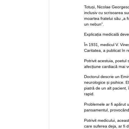
Totuși, Nicolae Georgesc
inclusiv cu scrisoarea su
moartea fratelui său „a f
un nebun”.
Explicația medicală deven
În 1931, medicul V. Vineș
Caritatea, a publicat în 
Potrivit acestuia, poetul
afecțiune cardiacă mai 
Doctorul descrie un Emine
neurologice și psihice. E
piatră de un alt pacient, î
rapid.
Problemele ar fi apărut u
pansamentul, provocând un
Potrivit medicului, acea
care suferea deja, ar fi 