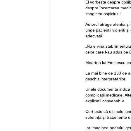
El vorbește despre posibi
despre încercarea medicil
imaginea ospiciului.
Autorul atrage atenția și 
unde pacienții violenți și
adecvată.
„Nu e vina stabilimentului
celor care l-au adus pe
Moartea lui Eminescu con
La mai bine de 130 de a
deschis interpretărilor.
Unele documente indică 
complicații medicale. Al
explicații convenabile.
Cert este că ultimele lun
suferință și tratamente d
Iar imaginea poetului geni