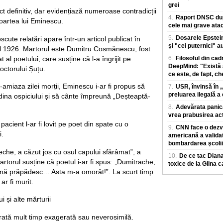
grei
t definitiv, dar evidențiază numeroase contradicții
4.
Raport DNSC dup
moartea lui Eminescu.
cele mai grave atac
5.
Dosarele Epstein
cute relatări apare într-un articol publicat în
și "cei puternici" a
nul 1926. Martorul este Dumitru Cosmănescu, fost
at al poetului, care susține că l-a îngrijit pe
6.
Filosoful din ca
DeepMind: "Există 
octorului Șuțu.
ce este, de fapt, ch
ă-amiaza zilei morții, Eminescu i-ar fi propus să
7.
USR, învinsă în „
preluarea ilegală 
ădina ospiciului și să cânte împreună „Deșteaptă-
8.
Adevărata panică 
vrea prabusirea act
 pacient l-ar fi lovit pe poet din spate cu o
9.
CNN face o dezvă
i.
americană a validat
bombardarea şcolii
eche, a căzut jos cu osul capului sfărâmat”, a
10.
De ce tac Diana
torul susține că poetul i-ar fi spus: „Dumitrache,
toxice de la Glina 
mă prăpădesc… Asta m-a omorât!”. La scurt timp
r fi murit.
i și alte mărturii
rată mult timp exagerată sau neverosimilă.