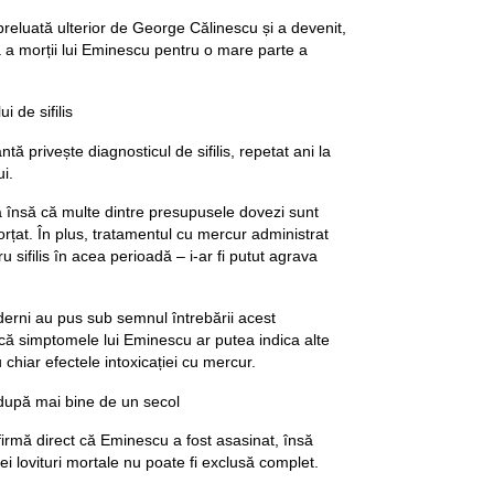
preluată ulterior de George Călinescu și a devenit,
ală a morții lui Eminescu pentru o mare parte a
 de sifilis
ă privește diagnosticul de sifilis, repetat ani la
ui.
 însă că multe dintre presupusele dovezi sunt
forțat. În plus, tratamentul cu mercur administrat
 sifilis în acea perioadă – i-ar fi putut agrava
derni au pus sub semnul întrebării acest
că simptomele lui Eminescu ar putea indica alte
 chiar efectele intoxicației cu mercur.
după mai bine de un secol
rmă direct că Eminescu a fost asasinat, însă
i lovituri mortale nu poate fi exclusă complet.