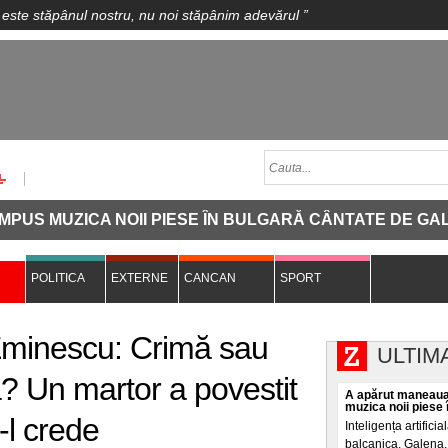
 este stăpânul nostru, nu noi stăpânim adevărul
”
ICA NOII PIESE ÎN BULGARĂ CÂNTATE DE GALENA
POLITICA
EXTERNE
CANCAN
SPORT
Eminescu: Crimă sau
ULTIM
ă? Un martor a povestit
A apărut maneaua
muzica noii piese 
-l crede
Inteligența artificia
balcanica. Galena, 