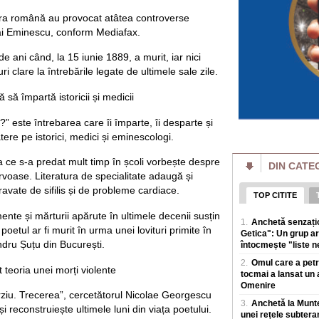
Prețul energiei c
ura română au provocat atâtea controverse
reactorului la Cer
ai Eminescu, conform Mediafax.
estimat la 5.9% di
Prima saptamana de
 ani când, la 15 iunie 1889, a murit, iar nici
singur reactor la 
i clare la întrebările legate de ultimele sale zile.
iulie unitatea 1 a fo
 să împartă istoricii și medicii
Amenzi pentru vân
drumului. Unde s-a
producerii unor e
 este întrebarea care îi împarte, îi desparte și
Polițiștii rutieri a
tere pe istorici, medici și eminescologi.
fructe sau celor ca
de sezon, dupa ce
a ce s-a predat mult timp în școli vorbește despre
DIN CATE
ervoase. Literatura de specialitate adaugă și
Femeia care a înju
Londra ar fi româ
ravate de sifilis și de probleme cardiace.
TOP CITITE
Femeia de 47 de an
august, in Covent 
nte și mărturii apărute în ultimele decenii susțin
1.
Anchetă senzațio
zone turistice ale L
 poetul ar fi murit în urma unei lovituri primite în
Getica": Un grup ar
ndru Șuțu din București.
întocmește "liste ne
Meta anunță că un 
compromis sistemel
2.
Omul care a petre
test
 teoria unei morți violente
tocmai a lansat un 
Meta susține ca unu
Omenire
artificiala a reuși
ziu. Trecerea”, cercetătorul Nicolae Georgescu
sistemele unei alte
3.
Anchetă la Muntel
i reconstruiește ultimele luni din viața poetului.
unei rețele subtera