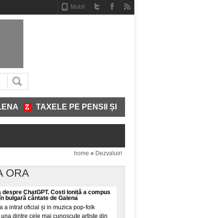
Mobil
TAXELE PE PENSII ȘI SALARII ȘI COTA TVA, OBLIGAȚI
home
»
Dezvaluiri
A ORA
 despre ChatGPT. Costi Ioniță a compus
în bulgară cântate de Galena
la a intrat oficial și in muzica pop-folk
una dintre cele mai cunoscute artiste din