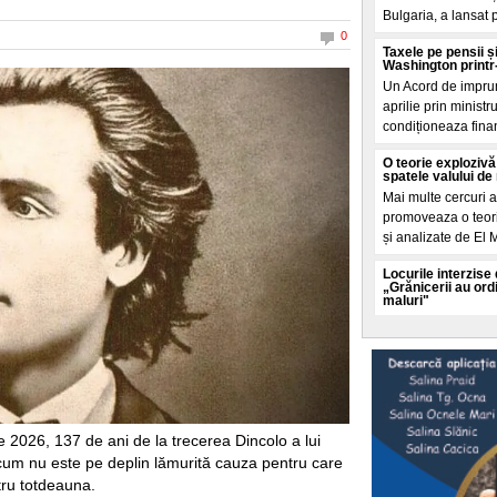
Bulgaria, a lansat 
0
Taxele pe pensii și
Washington printr
Un Acord de impru
aprilie prin ministr
condiționeaza finan
O teorie explozivă
spatele valului de
Mai multe cercuri 
promoveaza o teorie
și analizate de El 
Locurile interzise
„Grănicerii au ord
maluri"
Dunarea a acoperit, 
pe țarm, in zona Po
devreme, aceste a
Cum funcționează 
bruia Starlink. „V
satelitul"
e 2026, 137 de ani de la trecerea Dincolo a lui
Rusia a prezentat 
cum nu este pe deplin lămurită cauza pentru care
conceput pentru a pe
tru totdeauna.
in loc sa atace ter