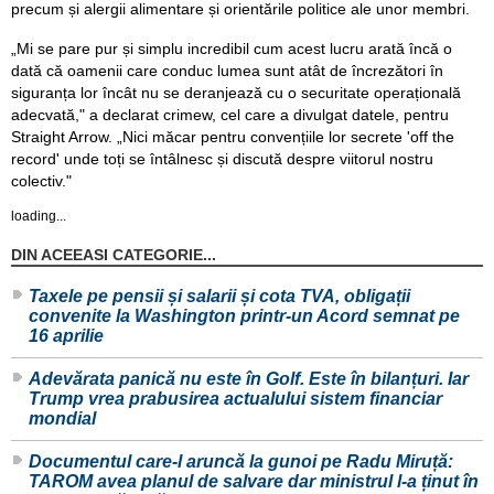
precum și alergii alimentare și orientările politice ale unor membri.
„Mi se pare pur și simplu incredibil cum acest lucru arată încă o
dată că oamenii care conduc lumea sunt atât de încrezători în
siguranța lor încât nu se deranjează cu o securitate operațională
adecvată," a declarat crimew, cel care a divulgat datele, pentru
Straight Arrow. „Nici măcar pentru convențiile lor secrete 'off the
record' unde toți se întâlnesc și discută despre viitorul nostru
colectiv."
loading...
DIN ACEEASI CATEGORIE...
Taxele pe pensii și salarii și cota TVA, obligații
convenite la Washington printr-un Acord semnat pe
16 aprilie
Adevărata panică nu este în Golf. Este în bilanțuri. Iar
Trump vrea prabusirea actualului sistem financiar
mondial
Documentul care-l aruncă la gunoi pe Radu Miruță:
TAROM avea planul de salvare dar ministrul l-a ținut în