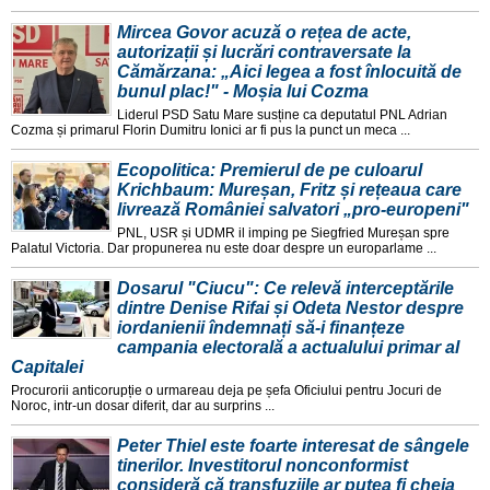
Mircea Govor acuză o rețea de acte,
autorizații și lucrări contraversate la
Cămărzana: „Aici legea a fost înlocuită de
bunul plac!" - Moșia lui Cozma
Liderul PSD Satu Mare susține ca deputatul PNL Adrian
Cozma și primarul Florin Dumitru Ionici ar fi pus la punct un meca ...
Ecopolitica: Premierul de pe culoarul
Krichbaum: Mureșan, Fritz și rețeaua care
livrează României salvatori „pro-europeni"
PNL, USR și UDMR il imping pe Siegfried Mureșan spre
Palatul Victoria. Dar propunerea nu este doar despre un europarlame ...
Dosarul "Ciucu": Ce relevă interceptările
dintre Denise Rifai și Odeta Nestor despre
iordanienii îndemnați să-i finanțeze
campania electorală a actualului primar al
Capitalei
Procurorii anticorupție o urmareau deja pe șefa Oficiului pentru Jocuri de
Noroc, intr-un dosar diferit, dar au surprins ...
Peter Thiel este foarte interesat de sângele
tinerilor. Investitorul nonconformist
consideră că transfuziile ar putea fi cheia