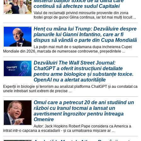
Misterul bălților toxice de la Glina care
continuă să afecteze sudul Capitalei
Valul de reclamații privind mirosurile provenite din zona
fostei gropi de gunoi Glina continua, iar tot mai mulți locuit ...
Henț cu mâna lui Trump: Dezvăluire despre
planurile lui Gianni Infantino, care ar fi
dispus să vândă o parte din Cupa Mondială
La puțin mai mult de o saptamana dupa incheierea Cupei
Mondiale din 2026, marcata de numeroase controverse, președintele ...
Dezvăluiri The Wall Street Journal:
ChatGPT a oferit instrucțiuni detaliate
pentru arme biologice și substanțe toxice.
OpenAI nu a alertat autoritățile
Experții in biologie și terorism au analizat platforma ChatGPT și au constatat ca
unele intrebari sunt extrem de precise ...
Omul care a petrecut 20 de ani studiind un
război cu Iranul tocmai a lansat un
avertisment îngrozitor pentru întreaga
Omenire
Autor: Jack Hopkins Robert Pape considera ca America a
intrat intr-o capcana a escaladarii - și ca urmatoarea mișcare ar ...