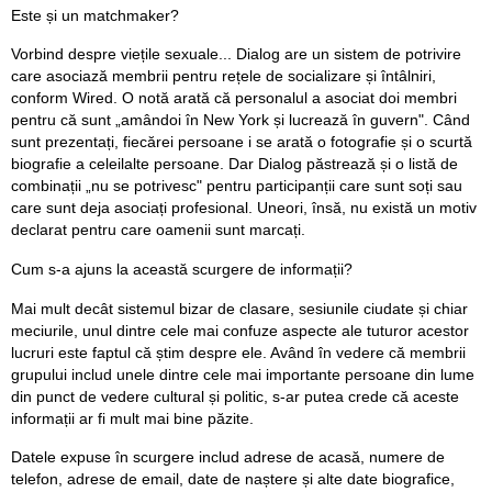
Este și un matchmaker?
Vorbind despre viețile sexuale... Dialog are un sistem de potrivire
care asociază membrii pentru rețele de socializare și întâlniri,
conform Wired. O notă arată că personalul a asociat doi membri
pentru că sunt „amândoi în New York și lucrează în guvern". Când
sunt prezentați, fiecărei persoane i se arată o fotografie și o scurtă
biografie a celeilalte persoane. Dar Dialog păstrează și o listă de
combinații „nu se potrivesc" pentru participanții care sunt soți sau
care sunt deja asociați profesional. Uneori, însă, nu există un motiv
declarat pentru care oamenii sunt marcați.
Cum s-a ajuns la această scurgere de informații?
Mai mult decât sistemul bizar de clasare, sesiunile ciudate și chiar
meciurile, unul dintre cele mai confuze aspecte ale tuturor acestor
lucruri este faptul că știm despre ele. Având în vedere că membrii
grupului includ unele dintre cele mai importante persoane din lume
din punct de vedere cultural și politic, s-ar putea crede că aceste
informații ar fi mult mai bine păzite.
Datele expuse în scurgere includ adrese de acasă, numere de
telefon, adrese de email, date de naștere și alte date biografice,