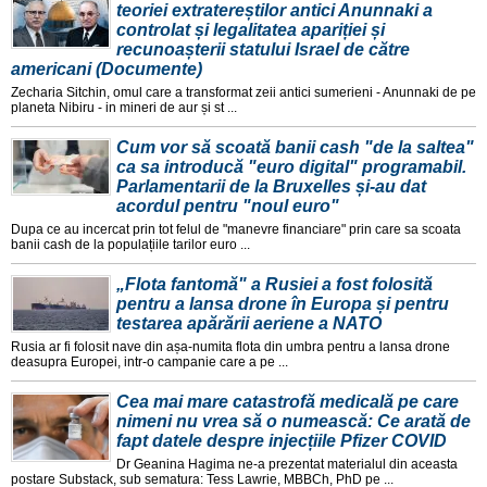
teoriei extratereștilor antici Anunnaki a
controlat și legalitatea apariției și
recunoașterii statului Israel de către
americani (Documente)
Zecharia Sitchin, omul care a transformat zeii antici sumerieni - Anunnaki de pe
planeta Nibiru - in mineri de aur și st ...
Cum vor să scoată banii cash "de la saltea"
ca sa introducă "euro digital" programabil.
Parlamentarii de la Bruxelles și-au dat
acordul pentru "noul euro"
Dupa ce au incercat prin tot felul de "manevre financiare" prin care sa scoata
banii cash de la populațiile tarilor euro ...
„Flota fantomă" a Rusiei a fost folosită
pentru a lansa drone în Europa și pentru
testarea apărării aeriene a NATO
Rusia ar fi folosit nave din așa-numita flota din umbra pentru a lansa drone
deasupra Europei, intr-o campanie care a pe ...
Cea mai mare catastrofă medicală pe care
nimeni nu vrea să o numească: Ce arată de
fapt datele despre injecțiile Pfizer COVID
Dr Geanina Hagima ne-a prezentat materialul din aceasta
postare Substack, sub sematura: Tess Lawrie, MBBCh, PhD pe ...