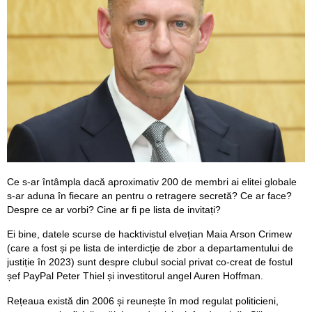
Ce s-ar întâmpla dacă aproximativ 200 de membri ai elitei globale
s-ar aduna în fiecare an pentru o retragere secretă? Ce ar face?
Despre ce ar vorbi? Cine ar fi pe lista de invitați?
Ei bine, datele scurse de hacktivistul elvețian Maia Arson Crimew
(care a fost și pe lista de interdicție de zbor a departamentului de
justiție în 2023) sunt despre clubul social privat co-creat de fostul
șef PayPal Peter Thiel și investitorul angel Auren Hoffman.
Rețeaua există din 2006 și reunește în mod regulat politicieni,