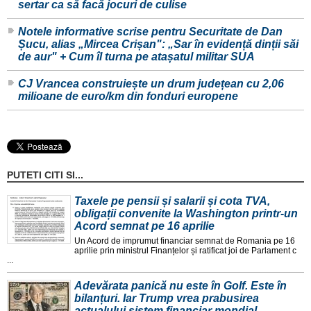
sertar ca să facă jocuri de culise
Notele informative scrise pentru Securitate de Dan
Șucu, alias „Mircea Crișan": „Sar în evidență dinții săi
de aur" + Cum îl turna pe atașatul militar SUA
CJ Vrancea construiește un drum județean cu 2,06
milioane de euro/km din fonduri europene
PUTETI CITI SI...
Taxele pe pensii și salarii și cota TVA,
obligații convenite la Washington printr-un
Acord semnat pe 16 aprilie
Un Acord de imprumut financiar semnat de Romania pe 16
aprilie prin ministrul Finanțelor și ratificat joi de Parlament c
...
Adevărata panică nu este în Golf. Este în
bilanțuri. Iar Trump vrea prabusirea
actualului sistem financiar mondial