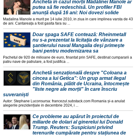
Ancheta în cazul morții Mădălinei Manole ar
putea să fie redeschisă. Un profiler FBI
anunță după 16 ani: Noi dovezi solide
Madalina Manole a murit pe 14 iulie 2010, in ziua in care implinea varsta de 43
de ani. Cantareața a fost gasita fara su ...
Doar șpaga SAFE contează: Rheinmetall
nu s-a prezentat la licitaţia de vânzare a
şantierului naval Mangalia deşi primeşte
bani pentru modernizarea sa
Pachetul de 920 de milioane de euro, finantat prin SAFE, destinat cumpararii a
patru nave de patrulare, a fost justifica ...
Anchetă senzațională despre "Coloana a
cincea a lui Getica": Un grup armat ilegal
din România, plătit de Ucraina, întocmește
"liste negre ale morții" în care înscriu
suveraniști
Autor: Stephane Luconsursa: francezul.substack.com Romania și-a anulat
alegerile prezidențiale in decembrie 2024, i ...
Ce probleme au apărut în proiectul de
miliarde de dolari al ginerelui lui Donald
Trump. Reuters: Suspiciuni privind
terenurile cumpărate pentru stațiunea de