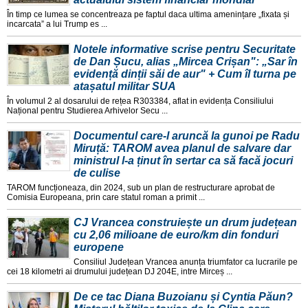
În timp ce lumea se concentreaza pe faptul daca ultima amenințare „fixata și
incarcata” a lui Trump es ...
Notele informative scrise pentru Securitate
de Dan Șucu, alias „Mircea Crișan": „Sar în
evidență dinții săi de aur" + Cum îl turna pe
atașatul militar SUA
În volumul 2 al dosarului de rețea R303384, aflat in evidența Consiliului
Național pentru Studierea Arhivelor Secu ...
Documentul care-l aruncă la gunoi pe Radu
Miruță: TAROM avea planul de salvare dar
ministrul l-a ținut în sertar ca să facă jocuri
de culise
TAROM funcționeaza, din 2024, sub un plan de restructurare aprobat de
Comisia Europeana, prin care statul roman a primit ...
CJ Vrancea construiește un drum județean
cu 2,06 milioane de euro/km din fonduri
europene
Consiliul Județean Vrancea anunța triumfator ca lucrarile pe
cei 18 kilometri ai drumului județean DJ 204E, intre Mirceș ...
De ce tac Diana Buzoianu și Cyntia Păun?