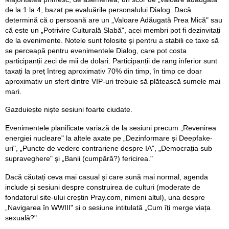
de la 1 la 4, bazat pe evaluările personalului Dialog. Dacă
determină că o persoană are un „Valoare Adăugată Prea Mică" sau
că este un „Potrivire Culturală Slabă", acei membri pot fi dezinvitați
de la evenimente. Notele sunt folosite și pentru a stabili ce taxe să
se perceapă pentru evenimentele Dialog, care pot costa
participanții zeci de mii de dolari. Participanții de rang inferior sunt
taxați la preț întreg aproximativ 70% din timp, în timp ce doar
aproximativ un sfert dintre VIP-uri trebuie să plătească sumele mai
mari.
Gazduiește niște sesiuni foarte ciudate.
Evenimentele planificate variază de la sesiuni precum „Revenirea
energiei nucleare" la altele axate pe „Dezinformare și Deepfake-
uri", „Puncte de vedere contrariene despre IA", „Democrația sub
supraveghere" și „Banii (cumpără?) fericirea."
Dacă căutați ceva mai casual și care sună mai normal, agenda
include și sesiuni despre construirea de culturi (moderate de
fondatorul site-ului creștin Pray.com, nimeni altul), una despre
„Navigarea în WWIII" și o sesiune intitulată „Cum îți merge viața
sexuală?"