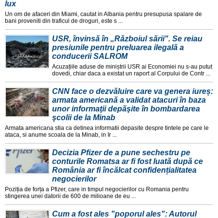
lux
Un om de afaceri din Miami, cautat in Albania pentru presupusa spalare de
bani proveniti din traficul de droguri, este s ...
USR, învinsă în „Războiul sării". Se reiau
presiunile pentru preluarea ilegală a
conducerii SALROM
Acuzațiile aduse de miniștrii USR ai Economiei nu s-au putut
dovedi, chiar daca a existat un raport al Corpului de Contr ...
CNN face o dezvăluire care va genera iureș:
armata americană a validat atacuri în baza
unor informaţii depăşite în bombardarea
şcolii de la Minab
Armata americana stia ca detinea informatii depasite despre tintele pe care le
ataca, si anume scoala de la Minab, in Ir ...
Decizia Pfizer de a pune sechestru pe
conturile Romatsa ar fi fost luată după ce
România ar fi încălcat confidențialitatea
negocierilor
Poziția de forța a Pfizer, care in timpul negocierilor cu Romania pentru
stingerea unei datorii de 600 de milioane de eu ...
Cum a fost ales "poporul ales": Autorul