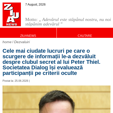
7 August, 2026
Motto: „
Adevărul este stăpânul nostru, nu noi
stăpânim adevărul
”
ZIUANEWS
CAUTARE
home
Dezvaluiri
Cele mai ciudate lucruri pe care o
scurgere de informații le-a dezvăluit
despre clubul secret al lui Peter Thiel.
Societatea Dialog își evaluează
participanții pe criterii oculte
Postat la: 25.06.2026 |