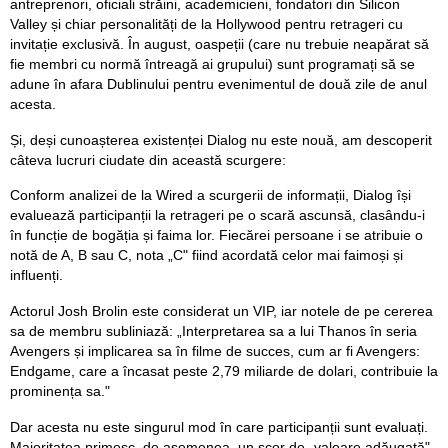
antreprenori, oficiali străini, academicieni, fondatori din Silicon
Valley și chiar personalități de la Hollywood pentru retrageri cu
invitație exclusivă. În august, oaspeții (care nu trebuie neapărat să
fie membri cu normă întreagă ai grupului) sunt programați să se
adune în afara Dublinului pentru evenimentul de două zile de anul
acesta.
Și, deși cunoașterea existenței Dialog nu este nouă, am descoperit
câteva lucruri ciudate din această scurgere:
Conform analizei de la Wired a scurgerii de informații, Dialog își
evaluează participanții la retrageri pe o scară ascunsă, clasându-i
în funcție de bogăția și faima lor. Fiecărei persoane i se atribuie o
notă de A, B sau C, nota „C" fiind acordată celor mai faimoși și
influenți.
Actorul Josh Brolin este considerat un VIP, iar notele de pe cererea
sa de membru subliniază: „Interpretarea sa a lui Thanos în seria
Avengers și implicarea sa în filme de succes, cum ar fi Avengers:
Endgame, care a încasat peste 2,79 miliarde de dolari, contribuie la
prominența sa."
Dar acesta nu este singurul mod în care participanții sunt evaluați.
Majoritatea primesc, de asemenea, un scor de „valoare adăugată"