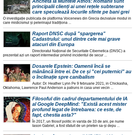
Anchetă la Muntele Athos: Românii sunt
principalii clienți ai unei rețele subterane
care speculează locurile sfinte pe bani grei
O investigație publicata de platforma Voicenews din Grecia dezvaluie modul in
care misticismul și pelerinajul tradiționa ...
Raport DNSC după "spargerea"
Cadastrului: unul dintre cele mai grave
atacuri din Europa
Directoratul Național de Securitate Cibernetica (DNSC) a
prezentat azi un raport intermediar privind incidentul de secur ...
Dosarele Epstein: Oamenii încă se
mănâncă între ei. De ce și "cei puternici" au
o înclinație spre canibalism
Autor: Dr. Heather Lynn Pe 9 februarie 2021, in Chickasha,
Oklahoma, Lawrence Paul Anderson a patruns in casa unei vecin ...
Filosoful din cadrul departamentului de IA
al Google DeepMind: "Există acest mister
profund legat de întrebarea: ce este, de
fapt, chestia asta?"
În 2017, un filosof politic in varsta de 33 de ani, pe nume
Iason Gabriel, a fost sfatuit de un prieten sa-și depu ...