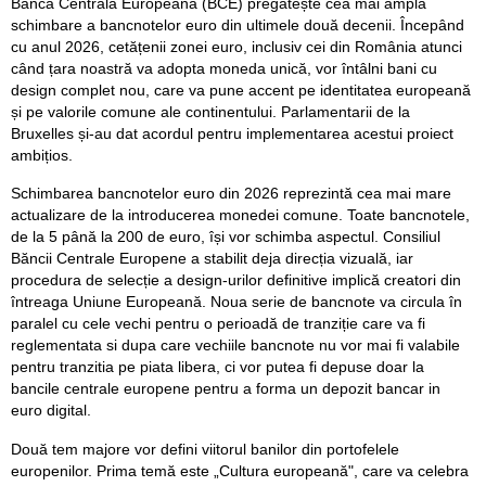
Banca Centrală Europeană (BCE) pregătește cea mai amplă
schimbare a bancnotelor euro din ultimele două decenii. Începând
cu anul 2026, cetățenii zonei euro, inclusiv cei din România atunci
când țara noastră va adopta moneda unică, vor întâlni bani cu
design complet nou, care va pune accent pe identitatea europeană
și pe valorile comune ale continentului. Parlamentarii de la
Bruxelles și-au dat acordul pentru implementarea acestui proiect
ambițios.
Schimbarea bancnotelor euro din 2026 reprezintă cea mai mare
actualizare de la introducerea monedei comune. Toate bancnotele,
de la 5 până la 200 de euro, își vor schimba aspectul. Consiliul
Băncii Centrale Europene a stabilit deja direcția vizuală, iar
procedura de selecție a design-urilor definitive implică creatori din
întreaga Uniune Europeană. Noua serie de bancnote va circula în
paralel cu cele vechi pentru o perioadă de tranziție care va fi
reglementata si dupa care vechiile bancnote nu vor mai fi valabile
pentru tranzitia pe piata libera, ci vor putea fi depuse doar la
bancile centrale europene pentru a forma un depozit bancar in
euro digital.
Două tem majore vor defini viitorul banilor din portofelele
europenilor. Prima temă este „Cultura europeană", care va celebra