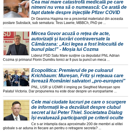
Cea mai mare catastrofă medicală pe care
nimeni nu vrea să o numească: Ce arată de
fapt datele despre injecțiile Pfizer COVID
Dr Geanina Hagima ne-a prezentat materialul din aceasta
postare Substack, sub sematura: Tess Lawrie, MBBCh, PhD pe ...
Mircea Govor acuză o rețea de acte,
autorizații și lucrări contraversate la
Cămărzana: „Aici legea a fost înlocuită de
bunul plac!" - Moșia lui Cozma
Liderul PSD Satu Mare susține ca deputatul PNL Adrian
Cozma și primarul Florin Dumitru Ionici ar fi pus la punct un meca ...
Ecopolitica: Premierul de pe culoarul
Krichbaum: Mureșan, Fritz și rețeaua care
livrează României salvatori „pro-europeni"
PNL, USR și UDMR il imping pe Siegfried Mureșan spre
Palatul Victoria. Dar propunerea nu este doar despre un europarlame ...
Cele mai ciudate lucruri pe care o scurgere
de informații le-a dezvăluit despre clubul
secret al lui Peter Thiel. Societatea Dialog
își evaluează participanții pe criterii oculte
Ce s-ar intampla daca aproximativ 200 de membri ai elitei
globale s-ar aduna in fiecare an pentru o retragere secreta? ...