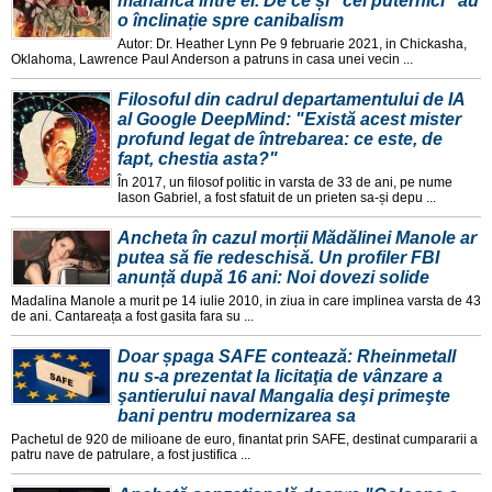
mănâncă între ei. De ce și "cei puternici" au
o înclinație spre canibalism
Autor: Dr. Heather Lynn Pe 9 februarie 2021, in Chickasha,
Oklahoma, Lawrence Paul Anderson a patruns in casa unei vecin ...
Filosoful din cadrul departamentului de IA
al Google DeepMind: "Există acest mister
profund legat de întrebarea: ce este, de
fapt, chestia asta?"
În 2017, un filosof politic in varsta de 33 de ani, pe nume
Iason Gabriel, a fost sfatuit de un prieten sa-și depu ...
Ancheta în cazul morții Mădălinei Manole ar
putea să fie redeschisă. Un profiler FBI
anunță după 16 ani: Noi dovezi solide
Madalina Manole a murit pe 14 iulie 2010, in ziua in care implinea varsta de 43
de ani. Cantareața a fost gasita fara su ...
Doar șpaga SAFE contează: Rheinmetall
nu s-a prezentat la licitaţia de vânzare a
şantierului naval Mangalia deşi primeşte
bani pentru modernizarea sa
Pachetul de 920 de milioane de euro, finantat prin SAFE, destinat cumpararii a
patru nave de patrulare, a fost justifica ...