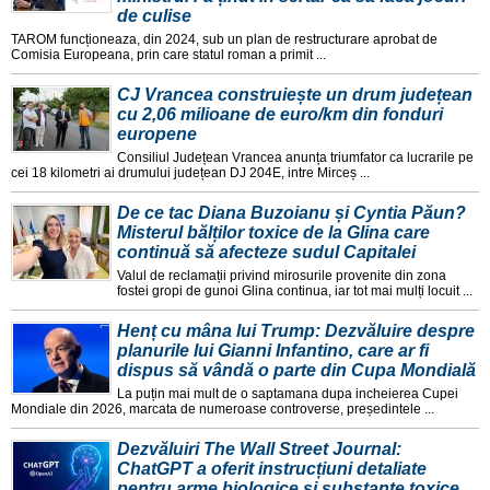
de culise
TAROM funcționeaza, din 2024, sub un plan de restructurare aprobat de
Comisia Europeana, prin care statul roman a primit ...
CJ Vrancea construiește un drum județean
cu 2,06 milioane de euro/km din fonduri
europene
Consiliul Județean Vrancea anunța triumfator ca lucrarile pe
cei 18 kilometri ai drumului județean DJ 204E, intre Mirceș ...
De ce tac Diana Buzoianu și Cyntia Păun?
Misterul bălților toxice de la Glina care
continuă să afecteze sudul Capitalei
Valul de reclamații privind mirosurile provenite din zona
fostei gropi de gunoi Glina continua, iar tot mai mulți locuit ...
Henț cu mâna lui Trump: Dezvăluire despre
planurile lui Gianni Infantino, care ar fi
dispus să vândă o parte din Cupa Mondială
La puțin mai mult de o saptamana dupa incheierea Cupei
Mondiale din 2026, marcata de numeroase controverse, președintele ...
Dezvăluiri The Wall Street Journal:
ChatGPT a oferit instrucțiuni detaliate
pentru arme biologice și substanțe toxice.