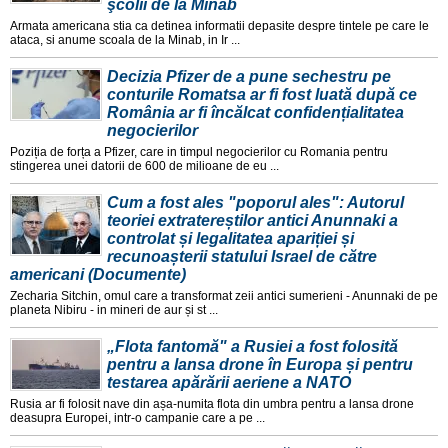
şcolii de la Minab
Armata americana stia ca detinea informatii depasite despre tintele pe care le
ataca, si anume scoala de la Minab, in Ir ...
Decizia Pfizer de a pune sechestru pe
conturile Romatsa ar fi fost luată după ce
România ar fi încălcat confidențialitatea
negocierilor
Poziția de forța a Pfizer, care in timpul negocierilor cu Romania pentru
stingerea unei datorii de 600 de milioane de eu ...
Cum a fost ales "poporul ales": Autorul
teoriei extratereștilor antici Anunnaki a
controlat și legalitatea apariției și
recunoașterii statului Israel de către
americani (Documente)
Zecharia Sitchin, omul care a transformat zeii antici sumerieni - Anunnaki de pe
planeta Nibiru - in mineri de aur și st ...
„Flota fantomă" a Rusiei a fost folosită
pentru a lansa drone în Europa și pentru
testarea apărării aeriene a NATO
Rusia ar fi folosit nave din așa-numita flota din umbra pentru a lansa drone
deasupra Europei, intr-o campanie care a pe ...