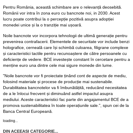
Pentru România, această schimbare are o relevanță deosebită.
Românii vor intra în zona euro cu bancnote noi, in 2030. Acest
lucru poate contribui la o percepție pozitivă asupra adopției
monedei unice și la o tranziție mai ușoară.
Noile bancnote vor incorpora tehnologii de ultimă generație pentru
prevenirea contrafacerii. Elementele de securitate vor include benzi
holografice, cerneală care își schimbă culoarea, filigrane complexe
și caracteristici tactile pentru recunoaștere de către persoanele cu
deficiențe de vedere. BCE investește constant în cercetare pentru a
menține euro una dintre cele mai sigure monede din lume.
"Noile bancnote vor fi proiectate ținând cont de aspecte de mediu,
folosind materiale și procese de producție mai sustenabile.
Durabilitatea bancnotelor va fi îmbunătățită, reducând necesitatea
de a le înlocui frecvent și diminuând astfel impactul asupra
mediului. Aceste caracteristici fac parte din angajamentul BCE de a
promova sustenabilitatea în toate operațiunile sale.", spun cei de la
Banca Central Europeană.
loading...
DIN ACEEASI CATEGORIE...