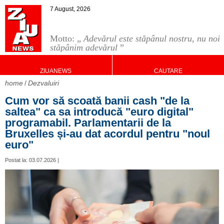
7 August, 2026
Motto: „
Adevărul este stăpânul nostru, nu noi
stăpânim adevărul
”
ZIUANEWS
CAUTARE
home
Dezvaluiri
Cum vor să scoată banii cash "de la
saltea" ca sa introducă "euro digital"
programabil. Parlamentarii de la
Bruxelles și-au dat acordul pentru "noul
euro"
Postat la: 03.07.2026 |