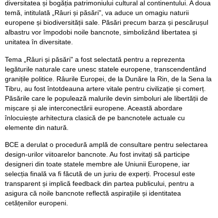
diversitatea și bogăția patrimoniului cultural al continentului. A doua
temă, intitulată „Râuri și păsări", va aduce un omagiu naturii
europene și biodiversității sale. Păsări precum barza și pescărușul
albastru vor împodobi noile bancnote, simbolizând libertatea și
unitatea în diversitate.
Tema „Râuri și păsări" a fost selectată pentru a reprezenta
legăturile naturale care unesc statele europene, transcendentând
granițile politice. Râurile Europei, de la Dunăre la Rin, de la Sena la
Tibru, au fost întotdeauna artere vitale pentru civilizație și comerț.
Păsările care le populează malurile devin simboluri ale libertății de
mișcare și ale interconectării europene. Această abordare
înlocuiește arhitectura clasică de pe bancnotele actuale cu
elemente din natură.
BCE a derulat o procedură amplă de consultare pentru selectarea
design-urilor viitoarelor bancnote. Au fost invitați să participe
designeri din toate statele membre ale Uniunii Europene, iar
selecția finală va fi făcută de un juriu de experți. Procesul este
transparent și implică feedback din partea publicului, pentru a
asigura că noile bancnote reflectă aspirațiile și identitatea
cetățenilor europeni.