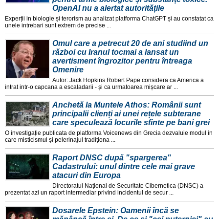
OpenAI nu a alertat autoritățile
Experții in biologie și terorism au analizat platforma ChatGPT și au constatat ca
unele intrebari sunt extrem de precise ...
Omul care a petrecut 20 de ani studiind un
război cu Iranul tocmai a lansat un
avertisment îngrozitor pentru întreaga
Omenire
Autor: Jack Hopkins Robert Pape considera ca America a
intrat intr-o capcana a escaladarii - și ca urmatoarea mișcare ar ...
Anchetă la Muntele Athos: Românii sunt
principalii clienți ai unei rețele subterane
care speculează locurile sfinte pe bani grei
O investigație publicata de platforma Voicenews din Grecia dezvaluie modul in
care misticismul și pelerinajul tradiționa ...
Raport DNSC după "spargerea"
Cadastrului: unul dintre cele mai grave
atacuri din Europa
Directoratul Național de Securitate Cibernetica (DNSC) a
prezentat azi un raport intermediar privind incidentul de secur ...
Dosarele Epstein: Oamenii încă se