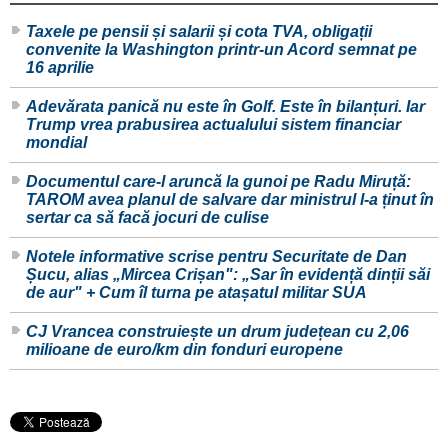
Taxele pe pensii și salarii și cota TVA, obligații
convenite la Washington printr-un Acord semnat pe
16 aprilie
Adevărata panică nu este în Golf. Este în bilanțuri. Iar
Trump vrea prabusirea actualului sistem financiar
mondial
Documentul care-l aruncă la gunoi pe Radu Miruță:
TAROM avea planul de salvare dar ministrul l-a ținut în
sertar ca să facă jocuri de culise
Notele informative scrise pentru Securitate de Dan
Șucu, alias „Mircea Crișan": „Sar în evidență dinții săi
de aur" + Cum îl turna pe atașatul militar SUA
CJ Vrancea construiește un drum județean cu 2,06
milioane de euro/km din fonduri europene