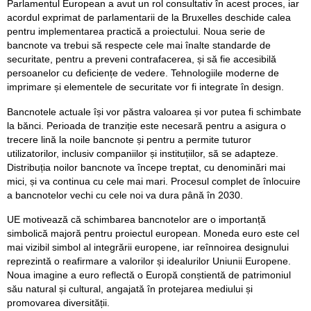
Parlamentul European a avut un rol consultativ în acest proces, iar
acordul exprimat de parlamentarii de la Bruxelles deschide calea
pentru implementarea practică a proiectului. Noua serie de
bancnote va trebui să respecte cele mai înalte standarde de
securitate, pentru a preveni contrafacerea, și să fie accesibilă
persoanelor cu deficiențe de vedere. Tehnologiile moderne de
imprimare și elementele de securitate vor fi integrate în design.
Bancnotele actuale își vor păstra valoarea și vor putea fi schimbate
la bănci. Perioada de tranziție este necesară pentru a asigura o
trecere lină la noile bancnote și pentru a permite tuturor
utilizatorilor, inclusiv companiilor și instituțiilor, să se adapteze.
Distribuția noilor bancnote va începe treptat, cu denominări mai
mici, și va continua cu cele mai mari. Procesul complet de înlocuire
a bancnotelor vechi cu cele noi va dura până în 2030.
UE motivează că schimbarea bancnotelor are o importanță
simbolică majoră pentru proiectul european. Moneda euro este cel
mai vizibil simbol al integrării europene, iar reînnoirea designului
reprezintă o reafirmare a valorilor și idealurilor Uniunii Europene.
Noua imagine a euro reflectă o Europă conștientă de patrimoniul
său natural și cultural, angajată în protejarea mediului și
promovarea diversității.