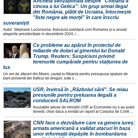
Anchetă senzațională despre "Coloana a
cincea a lui Getica": Un grup armat ilegal
din România, plătit de Ucraina, întocmește
"liste negre ale morții" în care înscriu
suveraniști
Autor: Stephane Luconsursa: francezul.substack.com Romania și-a anulat
alegerile prezidențiale in decembrie 2024, i ...
Ce probleme au apărut în proiectul de
miliarde de dolari al ginerelui lui Donald
Trump. Reuters: Suspiciuni privind
terenurile cumpărate pentru stațiunea de
lux
Un om de afaceri din Miami, cautat in Albania pentru presupusa spalare de
bani proveniti din traficul de droguri, este s ...
USR, învinsă în „Războiul sării". Se reiau
presiunile pentru preluarea ilegală a
conducerii SALROM
Acuzațiile aduse de miniștrii USR ai Economiei nu s-au putut
dovedi, chiar daca a existat un raport al Corpului de Contr ...
CNN face o dezvăluire care va genera iureș:
armata americană a validat atacuri în baza
unor informaţii depăşite în bombardarea