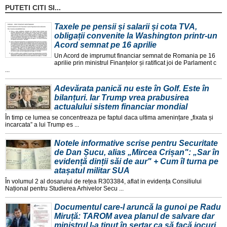
PUTETI CITI SI...
Taxele pe pensii și salarii și cota TVA,
obligații convenite la Washington printr-un
Acord semnat pe 16 aprilie
Un Acord de imprumut financiar semnat de Romania pe 16
aprilie prin ministrul Finanțelor și ratificat joi de Parlament c
...
Adevărata panică nu este în Golf. Este în
bilanțuri. Iar Trump vrea prabusirea
actualului sistem financiar mondial
În timp ce lumea se concentreaza pe faptul daca ultima amenințare „fixata și
incarcata” a lui Trump es ...
Notele informative scrise pentru Securitate
de Dan Șucu, alias „Mircea Crișan": „Sar în
evidență dinții săi de aur" + Cum îl turna pe
atașatul militar SUA
În volumul 2 al dosarului de rețea R303384, aflat in evidența Consiliului
Național pentru Studierea Arhivelor Secu ...
Documentul care-l aruncă la gunoi pe Radu
Miruță: TAROM avea planul de salvare dar
ministrul l-a ținut în sertar ca să facă jocuri