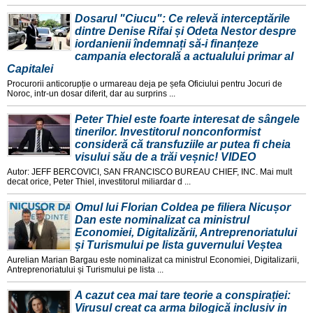
Dosarul "Ciucu": Ce relevă interceptările
dintre Denise Rifai și Odeta Nestor despre
iordanienii îndemnați să-i finanțeze
campania electorală a actualului primar al
Capitalei
Procurorii anticorupție o urmareau deja pe șefa Oficiului pentru Jocuri de
Noroc, intr-un dosar diferit, dar au surprins ...
Peter Thiel este foarte interesat de sângele
tinerilor. Investitorul nonconformist
consideră că transfuziile ar putea fi cheia
visului său de a trăi veșnic! VIDEO
Autor: JEFF BERCOVICI, SAN FRANCISCO BUREAU CHIEF, INC. Mai mult
decat orice, Peter Thiel, investitorul miliardar d ...
Omul lui Florian Coldea pe filiera Nicușor
Dan este nominalizat ca ministrul
Economiei, Digitalizării, Antreprenoriatului
și Turismului pe lista guvernului Veștea
Aurelian Marian Bargau este nominalizat ca ministrul Economiei, Digitalizarii,
Antreprenoriatului și Turismului pe lista ...
A cazut cea mai tare teorie a conspirației:
Virusul creat ca arma bilogică inclusiv in