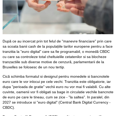
După ce au incercat prin tot felul de "manevre financiare" prin care
sa scoata banii cash de la populațiile tarilor europene pentru a face
tranzitia la "euro digital" care sa fie programabil, o monedă CBDC
cu care sa controleze total cheltuielile cetatenilor si sa blocheze
tranzactiile sub diverse motive de cenzură, parlamentarii de la
Bruxelles se folosesc de un nou tertip.
Cică schimba formatul si designul pentru monedele si bancnotele
euro care le vor inlocui pe cele vechi. Tranzitia este obligatorie, iar
dupa "perioada de gratie" vechii euro nu vor mai fi valabili. Cu alte
cuvinte, oamenii vor fi obligati sa bage in circulatie vechile bancnote
de euro pe care le tineau, cum se zice - "la saltea". In paralel, din
2027 se introduce si "euro digital" (Central Bank Digital Currency -
CBDC).