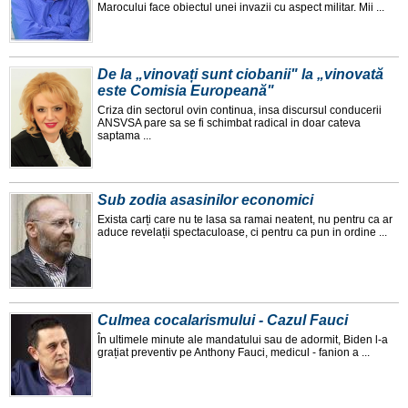
Marocului face obiectul unei invazii cu aspect militar. Mii ...
De la „vinovați sunt ciobanii" la „vinovată
este Comisia Europeană"
Criza din sectorul ovin continua, insa discursul conducerii
ANSVSA pare sa se fi schimbat radical in doar cateva
saptama ...
Sub zodia asasinilor economici
Exista carți care nu te lasa sa ramai neatent, nu pentru ca ar
aduce revelații spectaculoase, ci pentru ca pun in ordine ...
Culmea cocalarismului - Cazul Fauci
În ultimele minute ale mandatului sau de adormit, Biden l-a
grațiat preventiv pe Anthony Fauci, medicul - fanion a ...