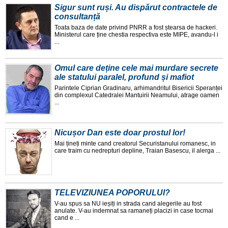
Sigur sunt ruși. Au dispărut contractele de
consultanță
Toata baza de date privind PNRR a fost ștearsa de hackeri.
Ministerul care ține chestia respectiva este MIPE, avandu-l i
...
Omul care deține cele mai murdare secrete
ale statului paralel, profund și mafiot
Parintele Ciprian Gradinaru, arhimandritul Bisericii Speranței
din complexul Catedralei Mantuirii Neamului, atrage oamen
...
Nicușor Dan este doar prostul lor!
Mai țineți minte cand creatorul Securistanului romanesc, in
care traim cu nedrepturi depline, Traian Basescu, il alerga ...
TELEVIZIUNEA POPORULUI?
V-au spus sa NU ieșiți in strada cand alegerile au fost
anulate. V-au indemnat sa ramaneți placizi in case tocmai
cand e ...