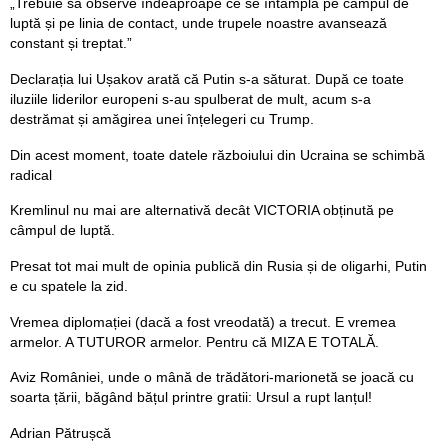
„Trebuie să observe îndeaproape ce se întâmplă pe câmpul de
luptă și pe linia de contact, unde trupele noastre avansează
constant și treptat.”
Declarația lui Ușakov arată că Putin s-a săturat. După ce toate
iluziile liderilor europeni s-au spulberat de mult, acum s-a
destrămat și amăgirea unei înțelegeri cu Trump.
Din acest moment, toate datele războiului din Ucraina se schimbă
radical
Kremlinul nu mai are alternativă decât VICTORIA obținută pe
câmpul de luptă.
Presat tot mai mult de opinia publică din Rusia și de oligarhi, Putin
e cu spatele la zid.
Vremea diplomației (dacă a fost vreodată) a trecut. E vremea
armelor. A TUTUROR armelor. Pentru că MIZA E TOTALĂ.
Aviz României, unde o mână de trădători-marionetă se joacă cu
soarta țării, băgând bățul printre gratii: Ursul a rupt lanțul!
Adrian Pătrușcă