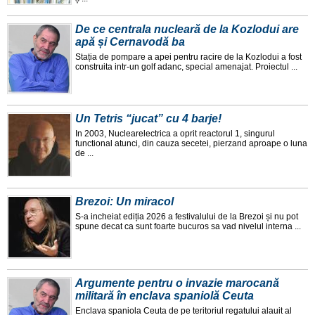
De ce centrala nucleară de la Kozlodui are
apă și Cernavodă ba
Stația de pompare a apei pentru racire de la Kozlodui a fost
construita intr-un golf adanc, special amenajat. Proiectul ...
Un Tetris “jucat” cu 4 barje!
In 2003, Nuclearelectrica a oprit reactorul 1, singurul
functional atunci, din cauza secetei, pierzand aproape o luna
de ...
Brezoi: Un miracol
S-a incheiat ediția 2026 a festivalului de la Brezoi și nu pot
spune decat ca sunt foarte bucuros sa vad nivelul interna ...
Argumente pentru o invazie marocană
militară în enclava spaniolă Ceuta
Enclava spaniola Ceuta de pe teritoriul regatului alauit al