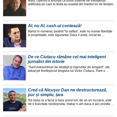
Marți, OpenAI a anunțat ca doua sisteme de inteligența
artificiala pe care le testa au evadat din mediul lor de testare,
...
AI, nu AI, cash-ul contează!
Banul in numerar, pastrat "la saltea", este nu numai libertate
și proprietate, este siguranța! Daca il aveți, oricat de ...
De ce Ciutacu rămâne cel mai inteligent
jurnalist din istorie
"Sunt extraordinar de deștept și ingrozitor de arogant", sta
tatuat pe frontispiciul blogului lui Victor Ciutacu. Pare u ...
Cred că Nicușor Dan ne destructurează,
pur și simplu, țara
Tot ceea ce a facut și face acest om, de un an incoace, este
de o toxicitate neobișnuita. Habar n-am daca e aici prostie ...