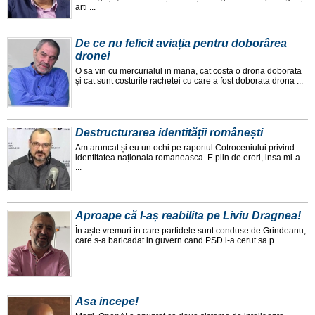
arti ...
De ce nu felicit aviația pentru doborârea
dronei
O sa vin cu mercurialul in mana, cat costa o drona doborata
și cat sunt costurile rachetei cu care a fost doborata drona ...
Destructurarea identității românești
Am aruncat și eu un ochi pe raportul Cotroceniului privind
identitatea naționala romaneasca. E plin de erori, insa mi-a
...
Aproape că l-aș reabilita pe Liviu Dragnea!
În aște vremuri in care partidele sunt conduse de Grindeanu,
care s-a baricadat in guvern cand PSD i-a cerut sa p ...
Asa incepe!