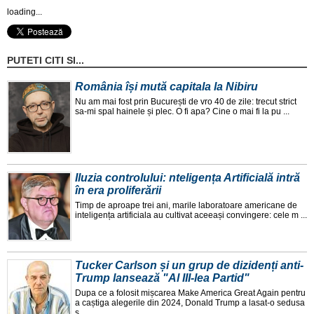
loading...
PUTETI CITI SI...
România își mută capitala la Nibiru
Nu am mai fost prin București de vro 40 de zile: trecut strict
sa-mi spal hainele și plec. O fi apa? Cine o mai fi la pu ...
Iluzia controlului: nteligența Artificială intră
în era proliferării
Timp de aproape trei ani, marile laboratoare americane de
inteligența artificiala au cultivat aceeași convingere: cele m ...
Tucker Carlson și un grup de dizidenți anti-
Trump lansează "Al III-lea Partid"
Dupa ce a folosit mișcarea Make America Great Again pentru
a caștiga alegerile din 2024, Donald Trump a lasat-o sedusa
ș ...