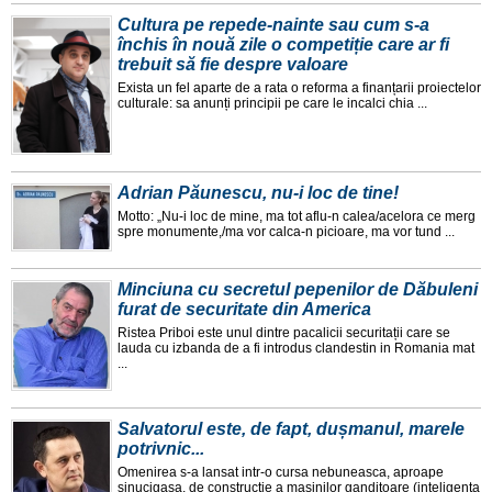
Cultura pe repede-nainte sau cum s-a
închis în nouă zile o competiție care ar fi
trebuit să fie despre valoare
Exista un fel aparte de a rata o reforma a finanțarii proiectelor
culturale: sa anunți principii pe care le incalci chia ...
Adrian Păunescu, nu-i loc de tine!
Motto: „Nu-i loc de mine, ma tot aflu-n calea/acelora ce merg
spre monumente,/ma vor calca-n picioare, ma vor tund ...
Minciuna cu secretul pepenilor de Dăbuleni
furat de securitate din America
Ristea Priboi este unul dintre pacalicii securitații care se
lauda cu izbanda de a fi introdus clandestin in Romania mat
...
Salvatorul este, de fapt, dușmanul, marele
potrivnic...
Omenirea s-a lansat intr-o cursa nebuneasca, aproape
sinucigașa, de construcție a mașinilor ganditoare (inteligența