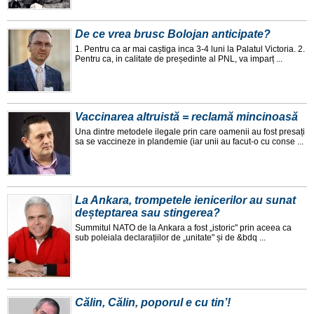
De ce vrea brusc Bolojan anticipate?
1. Pentru ca ar mai caștiga inca 3-4 luni la Palatul Victoria. 2.
Pentru ca, in calitate de președinte al PNL, va imparț ...
Vaccinarea altruistă = reclamă mincinoasă
Una dintre metodele ilegale prin care oamenii au fost presați
sa se vaccineze in plandemie (iar unii au facut-o cu conse ...
La Ankara, trompetele ienicerilor au sunat
deșteptarea sau stingerea?
Summitul NATO de la Ankara a fost „istoric" prin aceea ca
sub poleiala declarațiilor de „unitate" și de &bdq ...
Călin, Călin, poporul e cu tin’!