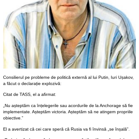
Consilierul pe probleme de politică externă al lui Putin, Iuri Ușakov,
a făcut o declarație explozivă:
Citat de TASS, el a afirmat:
„Nu așteptăm ca înțelegerile sau acordurile de la Anchorage să fie
implementate. Așteptăm victoria. Așteptăm să ne atingem propriile
obiective.”
El a avertizat că cei care speră că Rusia va fi învinsă „se înșală”.