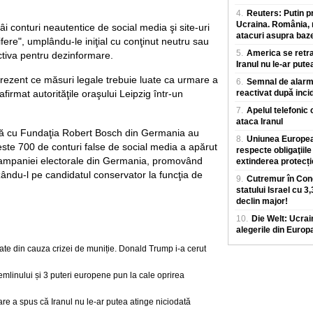
4.
Reuters: Putin p
Ucraina. România, m
i conturi neautentice de social media şi site-uri
atacuri asupra baz
re", umplându-le iniţial cu conţinut neutru sau
5.
America se retra
ctiva pentru dezinformare.
Iranul nu le-ar pute
ezent ce măsuri legale trebuie luate ca urmare a
6.
Semnal de alarmă
afirmat autorităţile oraşului Leipzig într-un
reactivat după inci
7.
Apelul telefonic 
ataca Iranul
ază cu Fundaţia Robert Bosch din Germania au
8.
Uniunea European
este 700 de conturi false de social media a apărut
respecte obligaţiile
ampaniei electorale din Germania, promovând
extinderea protecț
ându-l pe candidatul conservator la funcţia de
9.
Cutremur în Cong
.
statului Israel cu 3
declin major!
10.
Die Welt: Ucrai
alegerile din Europ
nate din cauza crizei de muniție. Donald Trump i-a cerut
Kremlinului și 3 puteri europene pun la cale oprirea
are a spus că Iranul nu le-ar putea atinge niciodată