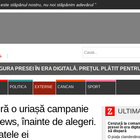
 este stăpânul nostru, nu noi stăpânim adevărul
”
ESEI ÎN ERA DIGITALĂ. PREȚUL PLĂTIT PENTRU CA O 
POLITICA
EXTERNE
CANCAN
SPORT
ă o uriașă campanie
ULTIM
ws, înainte de alegeri.
Cenzură la comand
presei în era digit
atele ei
să dispară
O piața clandestin