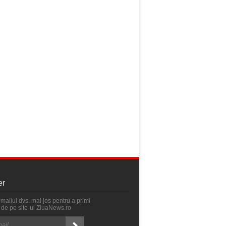
er
emailul dvs. mai jos pentru a primi
ri de pe site-ul ZiuaNews.ro