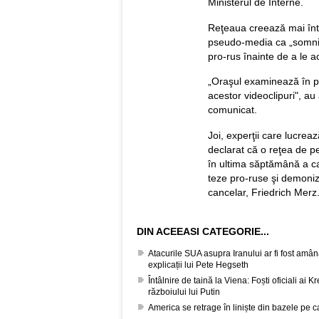
Ministerul de Interne.
Reţeaua creează mai întâ
pseudo-media ca „somnife
pro-rus înainte de a le a
„Oraşul examinează în pr
acestor videoclipuri", au 
comunicat.
Joi, experţii care lucre
declarat că o reţea de p
în ultima săptămână a c
teze pro-ruse şi demoniz
cancelar, Friedrich Merz
DIN ACEEASI CATEGORIE...
Atacurile SUA asupra Iranului ar fi fost amâ
explicații lui Pete Hegseth
Întâlnire de taină la Viena: Foști oficiali ai 
războiului lui Putin
America se retrage în liniște din bazele pe c