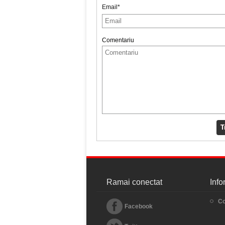
Email*
Comentariu
T
Ramai conectat
Info
Co
Facebook