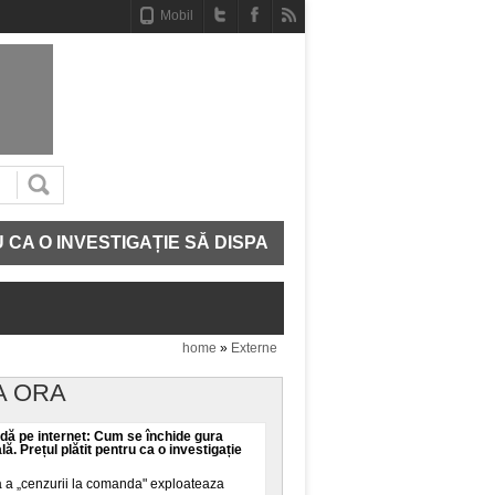
Mobil
INVESTIGAȚIE SĂ DISPARĂ
CE MAI AVEM IN ADN. 
home
»
Externe
A ORA
ă pe internet: Cum se închide gura
ală. Prețul plătit pentru ca o investigație
a a „cenzurii la comanda" exploateaza