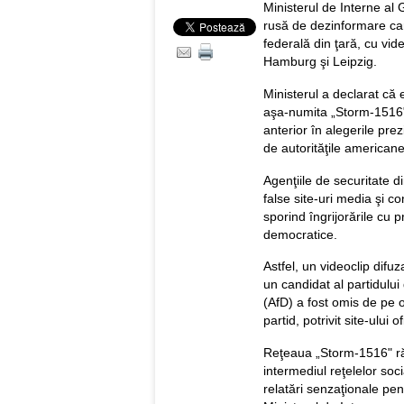
Ministerul de Interne al 
rusă de dezinformare ca
federală din ţară, cu vide
Hamburg şi Leipzig.
Ministerul a declarat că 
aşa-numita „Storm-1516"
anterior în alegerile pre
de autorităţile americane
Agenţiile de securitate d
false site-uri media şi c
sporind îngrijorările cu p
democratice.
Astfel, un videoclip difuz
un candidat al partidulu
(AfD) a fost omis de pe o
partid, potrivit site-ului of
Reţeaua „Storm-1516" răs
intermediul reţelelor soci
relatări senzaţionale pe