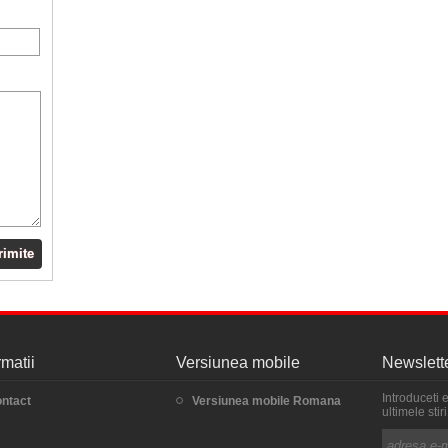
rimite
rmatii
Versiunea mobile
Newslett
Introduceti 
ntact
Versiunea mobile Romana
ultimele sti