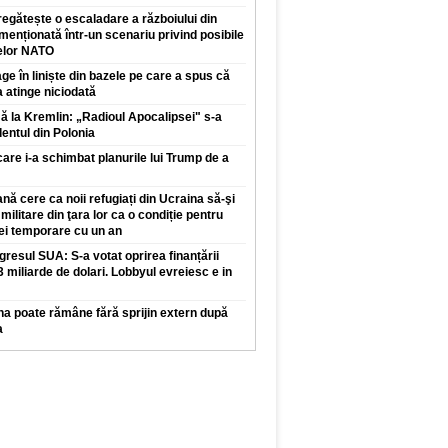
regătește o escaladare a războiului din
enționată într-un scenariu privind posibile
elor NATO
ge în liniște din bazele pe care a spus că
a atinge niciodată
 la Kremlin: „Radioul Apocalipsei" s-a
dentul din Polonia
care i-a schimbat planurile lui Trump de a
ă cere ca noii refugiați din Ucraina să-şi
 militare din ţara lor ca o condiție pentru
iei temporare cu un an
resul SUA: S-a votat oprirea finanțării
,3 miliarde de dolari. Lobbyul evreiesc e in
na poate rămâne fără sprijin extern după
a