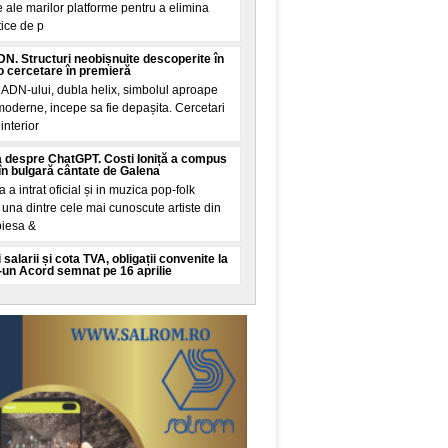
 ale marilor platforme pentru a elimina
tice de p
N. Structuri neobișnuite descoperite în
 cercetare în premieră
 ADN-ului, dubla helix, simbolul aproape
 moderne, incepe sa fie depașita. Cercetari
interior
 despre ChatGPT. Costi Ioniță a compus
în bulgară cântate de Galena
la a intrat oficial și in muzica pop-folk
una dintre cele mai cunoscute artiste din
piesa &
 salarii și cota TVA, obligații convenite la
-un Acord semnat pe 16 aprilie
mut financiar semnat de Romania pe 16
ul Finanțelor și ratificat joi de Parlament
țarea țarii
 vine din Spania: Mosadul israelian e în
 migrație din Ceuta
academice și de analiza din China
 controversata. Potrivit acestor voci, citate
Mundo, servici