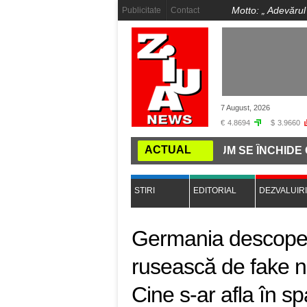
Motto: „
Adevărul
Publicitate
Contact
7 August, 2026
€
4.8694
$
3.9660
ACTUAL
Ă LA COMANDĂ PE INTERNET: CUM SE ÎNCHIDE GURA PR
STIRI
EDITORIAL
DEZVALUIRI
Germania descoper
rusească de fake ne
Cine s-ar afla în sp