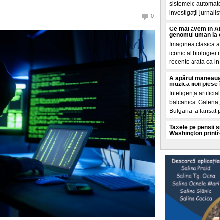
sistemele automate
investigații jurnalis
0
Ce mai avem in AD
genomul uman la o
Imaginea clasica a
iconic al biologiei
recente arata ca in 
A apărut maneaua
muzica noii piese 
Inteligența artificia
balcanica. Galena, 
Bulgaria, a lansat 
Taxele pe pensii și
Washington printr
Un Acord de impru
aprilie prin ministr
condiționeaza finan
O teorie explozivă
spatele valului de
Mai multe cercuri 
promoveaza o teorie
și analizate de El 