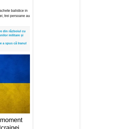
chete balistice in
ei, trei persoane au
e din războiul cu
unilor militare și
re a spus că Iranul
ul moment
Ucrainei