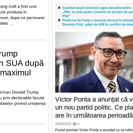
ang inalt a fost ucis
Scandal după votul pe Legea decarbonizării.
ozie produsa in
„PNL nu mai poate construi un proiect de guv
PSD"
ovei, dupa ce persoane
Prefectul de Timiș a anunțat decizia în privin
eto ...
Dominic Fritz, găsit de ANI în conflict de inte
 Trump
în SUA după
s maximul
erican Donald Trump
prin declarațiile facute
Victor Ponta a anunțat că va
datelor privind creșterea
un nou partid politic. Ce pl
are în următoarea perioadă
04/08/2026
0
Fostul premier Victor Ponta a anunțat ca va infii