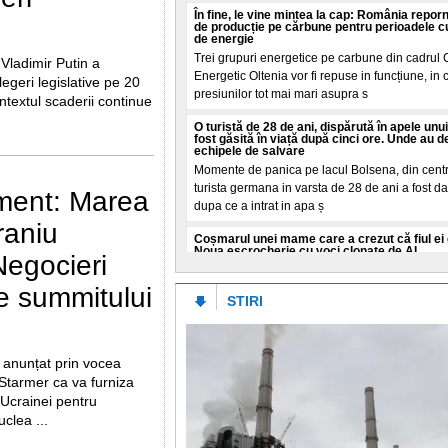
În fine, le vine mintea la cap: România reporne
de producție pe cărbune pentru perioadele c
de energie
Trei grupuri energetice pe carbune din cadrul
 Vladimir Putin a
Energetic Oltenia vor fi repuse in funcțiune, in 
egeri legislative pe 20
presiunilor tot mai mari asupra s
ntextul scaderii continue
O turistă de 28 de ani, dispărută în apele unui 
fost găsită în viață după cinci ore. Unde au 
echipele de salvare
Momente de panica pe lacul Bolsena, din centru
turista germana in varsta de 28 de ani a fost d
oment: Marea
dupa ce a intrat in apa ș
raniu
Coșmarul unei mame care a crezut că fiul ei e
Noua escrocherie cu voci clonate de AI
Negocieri
O femeie din Buffalo, New York, a trait cateva
crezand ca fiul ei in varsta de 16 ani este in pe
le summitului
STIRI
Totul a pornit de la
Cât a costat-o pe o româncă o vizită la urgen
„Dacă vă așteptați la vreo sumă de aia nebu
 anunțat prin vocea
fi"
 Starmer ca va furniza
O tanara romanca din SUA a starnit dezbateri 
 Ucrainei pentru
ce a dezvaluit o factura neașteptata pe care va 
achite pentru o vizita la urge
uclea ...