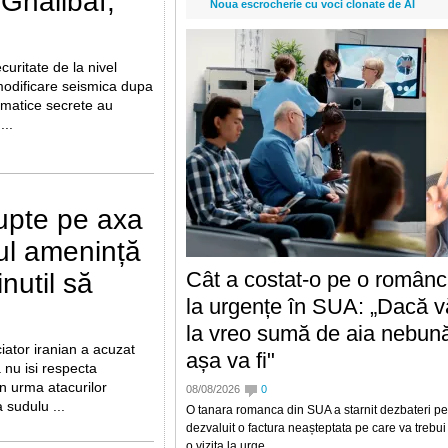
halibaf,
Noua escrocherie cu voci clonate de AI
curitate de la nivel
modificare seismica dupa
omatice secrete au
...
upte pe axa
ul amenință
Cât a costat-o pe o româncă
nutil să
la urgențe în SUA: „Dacă vă
la vreo sumă de aia nebună
iator iranian a acuzat
așa va fi"
nu isi respecta
n urma atacurilor
08/08/2026
0
 sudulu ...
O tanara romanca din SUA a starnit dezbateri p
dezvaluit o factura neașteptata pe care va trebui
o vizita la urge