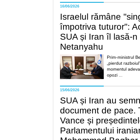
16/06/2026
Israelul rămâne "sin
împotriva tuturor": A
SUA și Iran îl lasă-n
Netanyahu
Prim-ministrul 
„pierdut razboiul"
momentul adevaru
opozi ...
15/06/2026
SUA și Iran au semn
document de pace. 
Vance și președinte
Parlamentului irania