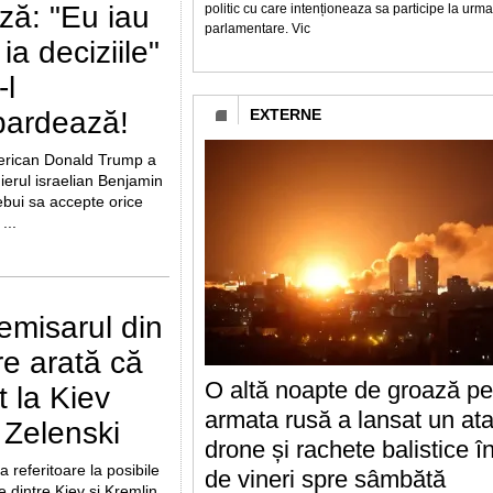
ză: "Eu iau
politic cu care intenționeaza sa participe la urm
parlamentare. Vic
 ia deciziile"
-l
bardează!
EXTERNE
erican Donald Trump a
ierul israelian Benjamin
bui sa accepte orice
...
misarul din
re arată că
O altă noapte de groază pe
t la Kiev
armata rusă a lansat un at
 Zelenski
drone și rachete balistice 
 referitoare la posibile
de vineri spre sâmbătă
e dintre Kiev și Kremlin