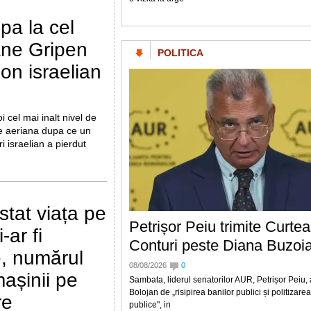
pa la cel
oane Gripen
POLITICA
on israelian
i cel mai inalt nivel de
e aeriana dupa ce un
 israelian a pierdut
stat viața pe
Petrișor Peiu trimite Curte
-ar fi
Conturi peste Diana Buzoi
e, numărul
08/08/2026
0
mașinii pe
Sambata, liderul senatorilor AUR, Petrișor Peiu
Bolojan de „risipirea banilor publici și politizarea
re
publice", in