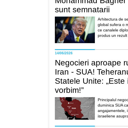
Mohammad Bagher G
sunt semnatarii
Arhitectura de se
global sufera o 
ce canalele dipl
produs un rezult 
14/06/2026
Negocieri aproape r
Iran - SUA! Teheran
Statele Unite: „Este i
vorbim!”
Principalul negoc
duminica SUA ca 
angajamentele, i
israeliene asupra