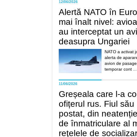
12/06/2026
Alertă NATO în Euro
mai înalt nivel: avi
au interceptat un avi
deasupra Ungariei
NATO a activat jo
alerta de aparar
avion de pasageri
temporar cont ...
11/06/2026
Greșeala care l-a co
ofițerul rus. Fiul său i
postat, din neatenți
de înmatriculare al 
rețelele de socializa