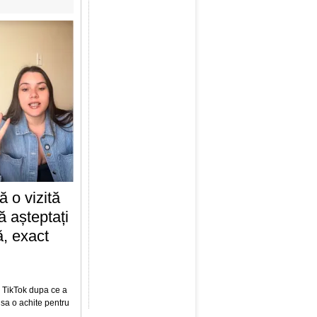
 o vizită
 așteptați
, exact
e TikTok dupa ce a
 sa o achite pentru