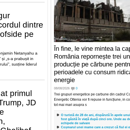
Bulgaria face milioane din energia vândută ve
Ministrul de la Sofia se laudă cu exporturile
cumpără masiv
gur
Bulgaria face milioane din energia vanduta veci
de la Sofia se lauda cu exporturile record, R
cordul dintre
masivBulgaria inregistreaz
 ofside pe
România a câștigat 8 medalii la Olimpiada In
Inteligență Artificială 2026
Cei opt elevi care au reprezentat Romania la 
În fine, le vine mintea la ca
Internationala de Inteligenta Artificiala (IOAI), 
Benjamin Netanyahu a
perioada 2-8 august 2026 la As
România repornește trei uni
 și „s-a prabușit in
Poți slăbi fără să faci sport? Ce răspunde un 
producție pe cărbune pentr
lui", susține liderul
top. Mai explică ce contează cu adevărat în 
slăbire
perioadele cu consum ridic
Mulți oameni amana inceputul unei diete pana c
energie
pentru sala sau pentru un program de antrena
Nutriționistul Tania Fantana explica
08/08/2026
0
at primul
Trei grupuri energetice pe carbune din cadrul 
Explicația lui Florin Prunea, după ce a filmat
stadion: "Unii spun că de ce ne plac fetele. P
Energetic Oltenia vor fi repuse in funcțiune, in co
Trump, JD
băieții, de aia!"
tot mai mari asupra s
Florin Prunea (57 de ani), fostul portar al echip
le
actual delegat UEFA, a starnit reacții dupa o fi
O turistă de 28 de ani, dispărută în apele unui 
pe rețelele de social
n,
fost găsită în viață după cinci ore. Unde au 
echipele de salvare
Coșmarul unei mame care a crezut că fiul ei es