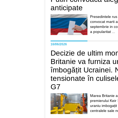
anticipate
Presedintele rus
convocat marti al
septembrie in co
a popularitat ...
16/06/2026
Decizie de ultim m
Britanie va furniza u
îmbogățit Ucrainei. 
tensionate în culise
G7
Marea Britanie a
premierului Keir
uraniu imbogațit
centralele sale n