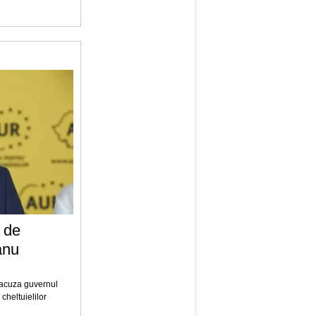
a de
anu
, acuza guvernul
 cheltuielilor