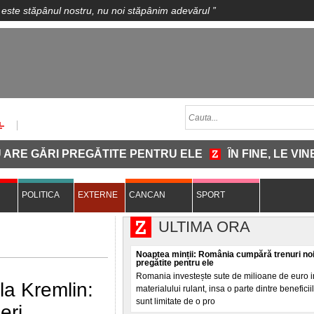
 este stăpânul nostru, nu noi stăpânim adevărul
”
 PREGĂTITE PENTRU ELE
ÎN FINE, LE VINE MINTE
POLITICA
EXTERNE
CANCAN
SPORT
ULTIMA ORA
Noaptea minții: România cumpără trenuri noi,
pregătite pentru ele
Romania investește sute de milioane de euro 
la Kremlin:
materialului rulant, insa o parte dintre beneficiil
sunt limitate de o pro
eri