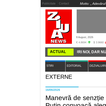
Motto: „
Adevărul
Publicitate
Contact
8 August, 2026
€
4.8694
$
3.9660
ACTUAL
I: ROMÂNIA CUMPĂRĂ TRENURI NOI, DAR NU ARE GĂRI
STIRI
EDITORIAL
DEZVALUIRI
EXTERNE
16/06/2026
Manevră de senzție 
Putin convoacă aleg