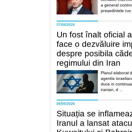
a generat contr
președintele rus 
07/06/2026
Un fost înalt oficial
face o dezvăluire im
despre posibila căd
regimului din Iran
Planul elaborat 
agentia israelian
duce in continua
iranian, d ...
06/06/2026
Situația se inflamea
Iranul a lansat atac