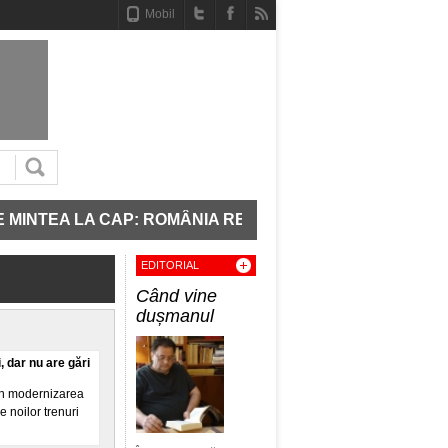
Mobil
A LA CAP: ROMÂNIA REPORNEȘTE TREI UNITĂȚI DE PRO
EDITORIAL
Când vine
dușmanul
 dar nu are gări
in modernizarea
e noilor trenuri