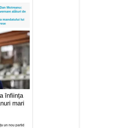
 Dan Motreanu:
ernare alături de
ța mandatului lui
rese
 înființa
anuri mari
nța un nou partid