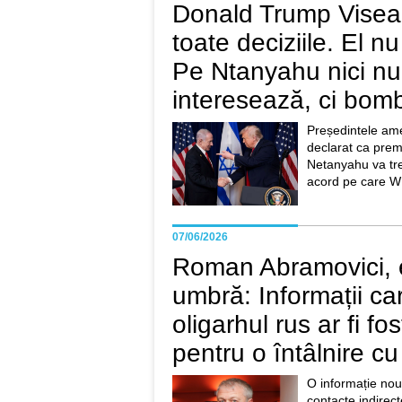
Donald Trump Visea
toate deciziile. El nu
Pe Ntanyahu nici nu
interesează, ci bom
Președintele am
declarat ca prem
Netanyahu va tre
acord pe care W 
07/06/2026
Roman Abramovici, e
umbră: Informații ca
oligarhul rus ar fi fos
pentru o întâlnire cu
O informație noua
contacte indirect