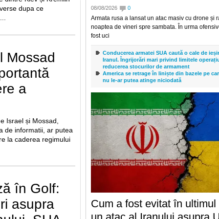
overse dupa ce
08/08/2026
0
...
Armata rusa a lansat un atac masiv cu drone și ra
noaptea de vineri spre sambata. În urma ofensiv
fost uci
 al Mossad
Conducerea armatei SUA caută o cale de ieșir
Iranul. Îngrijorări mari privind limitele operați
reducerea stocurilor de armament
portantă
America se retrage în liniște din bazele pe ca
nu le-ar putea atinge niciodată
ere a
de Israel și Mossad,
a de informatii, ar putea
re la caderea regimului
ză în Golf:
uri asupra
Cum a fost evitat în ultim
un atac al Iranului asupra 