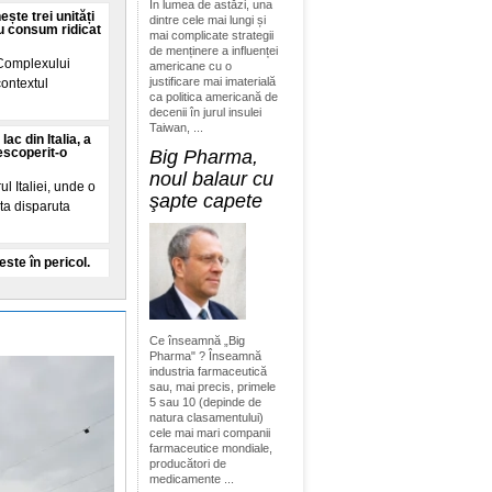
În lumea de astăzi, una
ște trei unități
dintre cele mai lungi și
u consum ridicat
mai complicate strategii
de menținere a influenței
 Complexului
americane cu o
justificare mai imaterială
contextul
ca politica americană de
decenii în jurul insulei
Taiwan, ...
lac din Italia, a
descoperit-o
Big Pharma,
noul balaur cu
l Italiei, unde o
şapte capete
ata disparuta
ste în pericol.
 minute de coșmar
ricol de moarte.
Ce înseamnă „Big
Pharma" ? Înseamnă
industria farmaceutică
țe în SUA:
nă, exact așa va
sau, mai precis, primele
5 sau 10 (depinde de
natura clasamentului)
pe TikTok dupa
cele mai mari companii
trebui sa o
farmaceutice mondiale,
producători de
medicamente ...