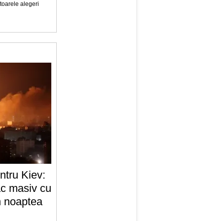
atoarele alegeri
ntru Kiev:
ac masiv cu
în noaptea