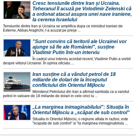
Cresc tensiunile dintre Iran și Ucraina.
Teheranul îl acuză pe Volodimir Zelenski că
a ordonat atacul asupra unei nave iraniene,
la cererea Israelului
Tensiunile dintre Iran și Ucraina se amplifica dupa ce ministrul iranian de
Externe, Abbas Araghchi, l-a acuzat pe preșe ...
"Sunt convins că teritorii ale Ucrainei vor
ajunge să fie ale României", susține
Vladimir Putin într-un interviu
În cadrul unui interviu acordat recent, Vladimir Putin a vorbit
despre viitorul Ucrainei. În opinia oficialu ...
Iran susține că a vândut petrol de 18
miliarde de dolari de la începutul
conflictului din Orientul Mijlociu
Ministerul Petrolului din Iran a afirmat sambata ca a vandut
petrol in valoare de 18 miliarde de dolari in cele cinci lu ...
„La marginea inimaginabilului": Situaţia în
Orientul Mijlociu a „scăpat de sub control"
Situatia in Orientul Mijlociu, o regiune aflata in razboi, este
"scapata de sub control" si "la marginea inimaginabilulu ...