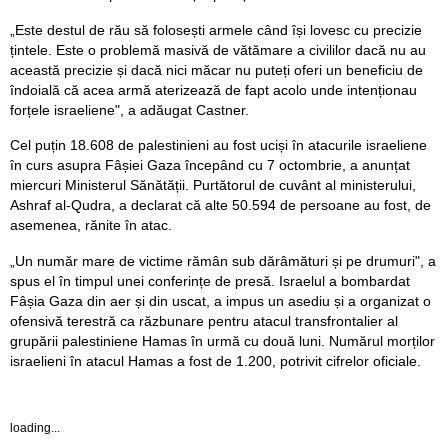
„Este destul de rău să folosești armele când își lovesc cu precizie
țintele. Este o problemă masivă de vătămare a civililor dacă nu au
această precizie și dacă nici măcar nu puteți oferi un beneficiu de
îndoială că acea armă aterizează de fapt acolo unde intenționau
forțele israeliene", a adăugat Castner.
Cel puțin 18.608 de palestinieni au fost uciși în atacurile israeliene
în curs asupra Fâșiei Gaza începând cu 7 octombrie, a anunțat
miercuri Ministerul Sănătății. Purtătorul de cuvânt al ministerului,
Ashraf al-Qudra, a declarat că alte 50.594 de persoane au fost, de
asemenea, rănite în atac.
„Un număr mare de victime rămân sub dărâmături și pe drumuri", a
spus el în timpul unei conferințe de presă. Israelul a bombardat
Fâșia Gaza din aer și din uscat, a impus un asediu și a organizat o
ofensivă terestră ca răzbunare pentru atacul transfrontalier al
grupării palestiniene Hamas în urmă cu două luni. ​​​​​​​Numărul morților
israelieni în atacul Hamas a fost de 1.200, potrivit cifrelor oficiale.
loading...