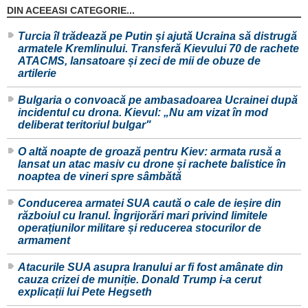
DIN ACEEASI CATEGORIE...
Turcia îl trădează pe Putin și ajută Ucraina să distrugă
armatele Kremlinului. Transferă Kievului 70 de rachete
ATACMS, lansatoare și zeci de mii de obuze de
artilerie
Bulgaria o convoacă pe ambasadoarea Ucrainei după
incidentul cu drona. Kievul: „Nu am vizat în mod
deliberat teritoriul bulgar"
O altă noapte de groază pentru Kiev: armata rusă a
lansat un atac masiv cu drone și rachete balistice în
noaptea de vineri spre sâmbătă
Conducerea armatei SUA caută o cale de ieșire din
războiul cu Iranul. Îngrijorări mari privind limitele
operațiunilor militare și reducerea stocurilor de
armament
Atacurile SUA asupra Iranului ar fi fost amânate din
cauza crizei de muniție. Donald Trump i-a cerut
explicații lui Pete Hegseth