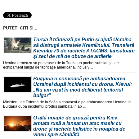
PUTETI CITI SI...
Turcia îl trădează pe Putin și ajută Ucraina
să distrugă armatele Kremlinului. Transferă
Kievului 70 de rachete ATACMS, lansatoare
și zeci de mii de obuze de artilerie
Ucraina urmeaza sa primeasca de la Turcia un pachet substanțial de
echipament militar de fabricație americana, inclusiv ...
Bulgaria o convoacă pe ambasadoarea
Ucrainei după incidentul cu drona. Kievul:
„Nu am vizat în mod deliberat teritoriul
bulgar"
Ministerul de Externe de la Sofia a convocat-o pe ambasadoarea Ucrainei in
Bulgaria dupa incidentul produs sambata in ap ...
O altă noapte de groază pentru Kiev:
armata rusă a lansat un atac masiv cu
drone și rachete balistice în noaptea de
vineri spre sâmbătă