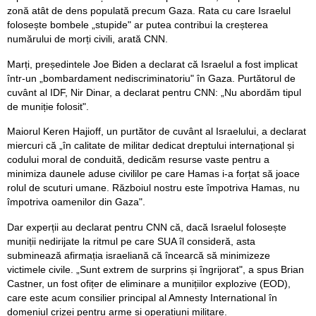
zonă atât de dens populată precum Gaza. Rata cu care Israelul
folosește bombele „stupide" ar putea contribui la creșterea
numărului de morți civili, arată CNN.
Marți, președintele Joe Biden a declarat că Israelul a fost implicat
într-un „bombardament nediscriminatoriu" în Gaza. Purtătorul de
cuvânt al IDF, Nir Dinar, a declarat pentru CNN: „Nu abordăm tipul
de muniție folosit".
Maiorul Keren Hajioff, un purtător de cuvânt al Israelului, a declarat
miercuri că „în calitate de militar dedicat dreptului internațional și
codului moral de conduită, dedicăm resurse vaste pentru a
minimiza daunele aduse civililor pe care Hamas i-a forțat să joace
rolul de scuturi umane. Războiul nostru este împotriva Hamas, nu
împotriva oamenilor din Gaza".
Dar experții au declarat pentru CNN că, dacă Israelul folosește
muniții nedirijate la ritmul pe care SUA îl consideră, asta
subminează afirmația israeliană că încearcă să minimizeze
victimele civile. „Sunt extrem de surprins și îngrijorat", a spus Brian
Castner, un fost ofițer de eliminare a munițiilor explozive (EOD),
care este acum consilier principal al Amnesty International în
domeniul crizei pentru arme și operațiuni militare.