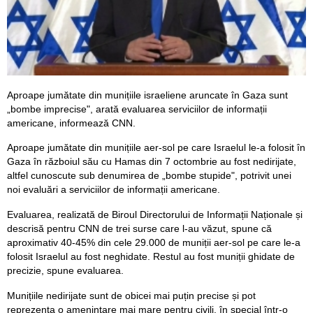
Aproape jumătate din munițiile israeliene aruncate în Gaza sunt
„bombe imprecise", arată evaluarea serviciilor de informații
americane, informează CNN.
Aproape jumătate din munițiile aer-sol pe care Israelul le-a folosit în
Gaza în războiul său cu Hamas din 7 octombrie au fost nedirijate,
altfel cunoscute sub denumirea de „bombe stupide", potrivit unei
noi evaluări a serviciilor de informații americane.
Evaluarea, realizată de Biroul Directorului de Informații Naționale și
descrisă pentru CNN de trei surse care l-au văzut, spune că
aproximativ 40-45% din cele 29.000 de muniții aer-sol pe care le-a
folosit Israelul au fost neghidate. Restul au fost muniții ghidate de
precizie, spune evaluarea.
Munițiile nedirijate sunt de obicei mai puțin precise și pot
reprezenta o amenințare mai mare pentru civili, în special într-o