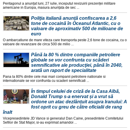
Pentagonul a anunțat luni, 27 iulie, inceputul revizuirii prezenței militare
americane in Europa, masura anunțata de sec ...
Poliţia italiană anunţă confiscarea a 2,6
tone de cocaină în Oceanul Atlantic, cu o
valoare de aproximativ 500 de milioane de
euro
O ambarcatiune de mare viteza care transporta peste 2,6 tone de cocaina, cu o
valoare de revanzare de circa 500 de milio ...
Până la 80 % dintre companiile petroliere
globale se vor confrunta cu scăderi
semnificative ale producţiei, până în 2040,
arată un raport de specialitate
Pana la 80% dintre cele mai mari companii petroliere nationale si
internationale se vor confrunta cu scaderi semnificati ...
În timpul celulei de criză de la Casa Albă,
Donald Trump s-a enervat și a vrut să
ordone un atac dezlănțuit asupra Iranului: A
fost oprit cu greu de către oficialii de rang
înalt
Vicepresedintele JD Vance si generalul Dan Caine, presedintele Comitetului
Sefilor de Stat Major, si-au exprimat amandoi ...