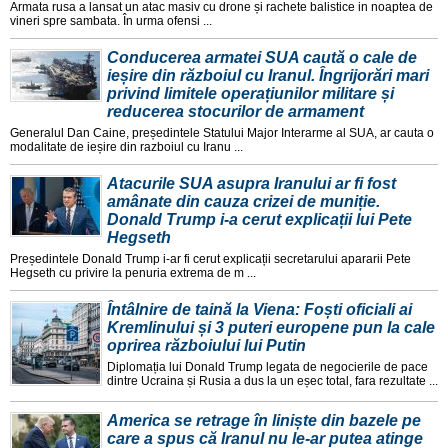
Armata rusa a lansat un atac masiv cu drone și rachete balistice in noaptea de
vineri spre sambata. În urma ofensi ...
Conducerea armatei SUA caută o cale de
ieșire din războiul cu Iranul. Îngrijorări mari
privind limitele operațiunilor militare și
reducerea stocurilor de armament
Generalul Dan Caine, președintele Statului Major Interarme al SUA, ar cauta o
modalitate de ieșire din razboiul cu Iranu ...
Atacurile SUA asupra Iranului ar fi fost
amânate din cauza crizei de muniție.
Donald Trump i-a cerut explicații lui Pete
Hegseth
Președintele Donald Trump i-ar fi cerut explicații secretarului apararii Pete
Hegseth cu privire la penuria extrema de m ...
Întâlnire de taină la Viena: Foști oficiali ai
Kremlinului și 3 puteri europene pun la cale
oprirea războiului lui Putin
Diplomația lui Donald Trump legata de negocierile de pace
dintre Ucraina și Rusia a dus la un eșec total, fara rezultate ...
America se retrage în liniște din bazele pe
care a spus că Iranul nu le-ar putea atinge