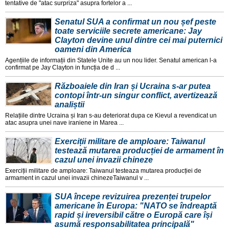
tentative de "atac surpriza" asupra fortelor a ...
Senatul SUA a confirmat un nou șef peste
toate serviciile secrete americane: Jay
Clayton devine unul dintre cei mai puternici
oameni din America
Agențiile de informații din Statele Unite au un nou lider. Senatul american l-a
confirmat pe Jay Clayton in funcția de d ...
Războaiele din Iran și Ucraina s-ar putea
contopi într-un singur conflict, avertizează
analiștii
Relațiile dintre Ucraina și Iran s-au deteriorat dupa ce Kievul a revendicat un
atac asupra unei nave iraniene in Marea ...
Exerciții militare de amploare: Taiwanul
testează mutarea producției de armament în
cazul unei invazii chineze
Exerciții militare de amploare: Taiwanul testeaza mutarea producției de
armament in cazul unei invazii chinezeTaiwanul v ...
SUA începe revizuirea prezenței trupelor
americane în Europa: "NATO se îndreaptă
rapid și ireversibil către o Europă care își
asumă responsabilitatea principală"