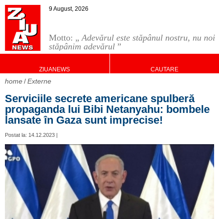
9 August, 2026
Motto: „
Adevărul este stăpânul nostru, nu noi
stăpânim adevărul
”
ZIUANEWS
CAUTARE
home
Externe
Serviciile secrete americane spulberă
propaganda lui Bibi Netanyahu: bombele
lansate în Gaza sunt imprecise!
Postat la: 14.12.2023 |