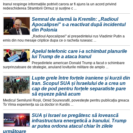
Iranul respinge informațiile potrivit carora ar fi ajuns la un acord privind
redeschiderea Stramtorii Ormuz și susține c ...
Semnal de alarmă la Kremlin: „Radioul
Apocalipsei" s-a reactivat după incidentul
din Polonia
„Radioul Apocalipsei" al președintelui rus Vladimir Putin a
emis din nou mesaje criptice dupa ce o racheta ruseasc ...
Apelul telefonic care i-a schimbat planurile
lui Trump de a ataca Iranul
Președintele american Donald Trump a facut o schimbare
surprinzatoare de strategie, anuland loviturile militare de amplo ...
Lupte grele între forțele iraniene și kurzii din
Iran. Scopul SUA și Israelului de a crea un
cap de pod pentru forțele separatiste pare
să eșueze până acum
Medicul Semilunii Roșii, Omid Souresrafil, povestește pentru publicația greaca
To Vima experiența sa ca doctor in Kurdis ...
SUA și Israel se pregătesc să lovească
infrastructura energetică a Iranului. Trump
ar putea ordona atacul chiar în zilele
următoare