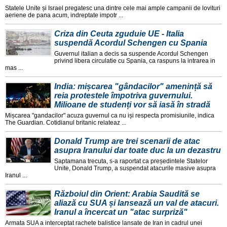
Statele Unite și Israel pregatesc una dintre cele mai ample campanii de lovituri
aeriene de pana acum, indreptate impotr ...
Criza din Ceuta zguduie UE - Italia
suspendă Acordul Schengen cu Spania
Guvernul italian a decis sa suspende Acordul Schengen
privind libera circulatie cu Spania, ca raspuns la intrarea in
mas ...
India: mișcarea "gândacilor" amenință să
reia protestele împotriva guvernului.
Milioane de studenți vor să iasă în stradă
Mișcarea "gandacilor" acuza guvernul ca nu iși respecta promisiunile, indica
The Guardian. Cotidianul britanic relateaz ...
Donald Trump are trei scenarii de atac
asupra Iranului dar toate duc la un dezastru
Saptamana trecuta, s-a raportat ca președintele Statelor
Unite, Donald Trump, a suspendat atacurile masive asupra
Iranul ...
Războiul din Orient: Arabia Saudită se
aliază cu SUA și lansează un val de atacuri.
Iranul a încercat un "atac surpriză"
Armata SUA a interceptat rachete balistice lansate de Iran in cadrul unei