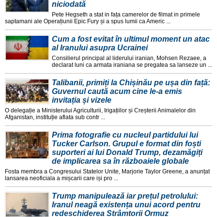
niciodată
Pete Hegseth a stat in fața camerelor de filmat in primele
saptamani ale Operațiunii Epic Fury și a spus lumii ca Americ ...
Cum a fost evitat în ultimul moment un atac
al Iranului asupra Ucrainei
Consilierul principal al liderului iranian, Mohsen Rezaee, a
declarat luni ca armata iraniana se pregatea sa lanseze un ...
Talibanii, primiți la Chișinău pe ușa din față:
Guvernul caută acum cine le-a emis
invitația și vizele
O delegație a Ministerului Agriculturii, Irigațiilor și Creșterii Animalelor din
Afganistan, instituție aflata sub contr ...
Prima fotografie cu nucleul partidului lui
Tucker Carlson. Grupul e format din foști
suporteri ai lui Donald Trump, dezamăgiți
de implicarea sa în războaiele globale
Fosta membra a Congresului Statelor Unite, Marjorie Taylor Greene, a anunțat
lansarea neoficiala a mișcarii care iși pro ...
Trump manipulează iar prețul petrolului:
Iranul neagă existența unui acord pentru
redeschiderea Strâmtorii Ormuz