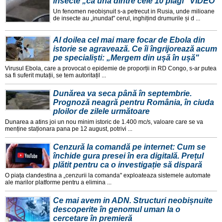
insecte „ca una dintre cele 10 plăgi" VIDEO
Un fenomen neobișnuit s-a petrecut in Rusia, unde milioane
de insecte au „inundat" cerul, inghițind drumurile și d ...
Al doilea cel mai mare focar de Ebola din
istorie se agravează. Ce îi îngrijorează acum
pe specialiști: „Mergem din ușă în ușă"
Virusul Ebola, care a provocat o epidemie de proporții in RD Congo, s-ar putea
sa fi suferit mutații, se tem autoritațil ...
Dunărea va seca până în septembrie.
Prognoză neagră pentru România, în ciuda
ploilor de zilele următoare
Dunarea a atins joi un nou minim istoric de 1.400 mc/s, valoare care se va
menține staționara pana pe 12 august, potrivi ...
Cenzură la comandă pe internet: Cum se
închide gura presei în era digitală. Prețul
plătit pentru ca o investigație să dispară
O piața clandestina a „cenzurii la comanda" exploateaza sistemele automate
ale marilor platforme pentru a elimina ...
Ce mai avem in ADN. Structuri neobișnuite
descoperite în genomul uman la o
cercetare în premieră