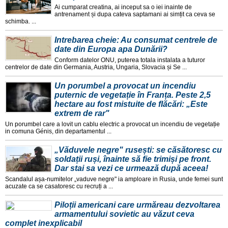
Ai cumparat creatina, ai inceput sa o iei inainte de
antrenament și dupa cateva saptamani ai simțit ca ceva se
schimba. ...
Intrebarea cheie: Au consumat centrele de
date din Europa apa Dunării?
Conform datelor ONU, puterea totala instalata a tuturor
centrelor de date din Germania, Austria, Ungaria, Slovacia și Se ...
Un porumbel a provocat un incendiu
puternic de vegetație în Franța. Peste 2,5
hectare au fost mistuite de flăcări: „Este
extrem de rar"
Un porumbel care a lovit un cablu electric a provocat un incendiu de vegetație
in comuna Génis, din departamentul ...
„Văduvele negre" rusești: se căsătoresc cu
soldații ruși, înainte să fie trimiși pe front.
Dar stai sa vezi ce urmează după aceea!
Scandalul așa-numitelor „vaduve negre" ia amploare in Rusia, unde femei sunt
acuzate ca se casatoresc cu recruți a ...
Piloții americani care urmăreau dezvoltarea
armamentului sovietic au văzut ceva
complet inexplicabil