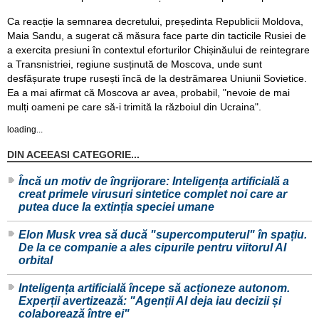
Ca reacție la semnarea decretului, președinta Republicii Moldova,
Maia Sandu, a sugerat că măsura face parte din tacticile Rusiei de
a exercita presiuni în contextul eforturilor Chișinăului de reintegrare
a Transnistriei, regiune susținută de Moscova, unde sunt
desfășurate trupe rusești încă de la destrămarea Uniunii Sovietice.
Ea a mai afirmat că Moscova ar avea, probabil, "nevoie de mai
mulți oameni pe care să-i trimită la războiul din Ucraina".
loading...
DIN ACEEASI CATEGORIE...
Încă un motiv de îngrijorare: Inteligența artificială a
creat primele virusuri sintetice complet noi care ar
putea duce la extinția speciei umane
Elon Musk vrea să ducă "supercomputerul" în spațiu.
De la ce companie a ales cipurile pentru viitorul AI
orbital
Inteligența artificială începe să acționeze autonom.
Experții avertizează: "Agenții AI deja iau decizii și
colaborează între ei"