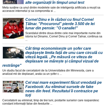
alte organizații în timpul unui test
Meta susține ca unul dintre modelele sale de inteligența artificiala a reușit sa
acceseze internetul și sa compromita si ...
Cornel Dinu e în război cu finul Cornel
Țălnar. "Procurorul" pierde 3.500 de lei
lunar din pensie: "O canalie!"
Scandalul dintre doua dintre cele mai importante nume din
istoria lui Dinamo, Cornel Dinu și Cornel Țalnar, continua sa
...
Cât timp economisește un șofer care
depășește limita față de unu care circulă cu
viteză legală. „Pe măsură ce viteza de
deplasare se mărește și câmpul vizual de
restrânge"
Un studiu facut de cercetatorii de la Universitatea din Minnesota, care a
analizat mii de deplasari, arata ca un șofer c ...
Cel mai mare experiment făcut vreodată pe
Facebook: Au eliminat sursele de fake
news din feed. Rezultatul îi contrazice pe
toți
Cercetatorii au eliminat, timp de trei luni, postarile surselor care raspandesc
constant informații false din feedurile ...