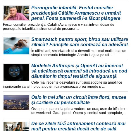
Pornografie infantilă: Fostul consilier
prezidențial Cătălin Avramescu e urmărit
penal. Fosta parteneră i-a făcut plângere
Fostul consilier prezidențial Catalin Avramescu e vizat intr-un dosar de
pronografie infantila, instrumentat de procuror ...
Smartwatch pentru sport, birou sau utilizare
zilnică? Funcțiile care contează cu adevărat
În ultimii ani, smartwatch-ul a devenit mult mai mult decat un
simplu accesoriu tehnologic. Acesta ii ajuta pe uti ...
Modelele Anthropic și OpenAI au încercat
să păcălească oamenii să introducă un cod
dăunător în timpul testării de siguranță
Cele mai recente dezvaluiri sunt susceptibile sa amplifice
ingrijorarile ca tehnologia puternica avanseaza prea repede p ...
Oslo în trei zile: un circuit între fiord, muzee
și cartiere cu personalitate
Oslo poate parea, la prima vedere, un oraș ușor de bifat intr-
un weekend. Gara, portul, Opera și centrul sunt apropiate, ...
De ce zilele fără antrenament contează mai
mult pentru creatină decât cele de sală