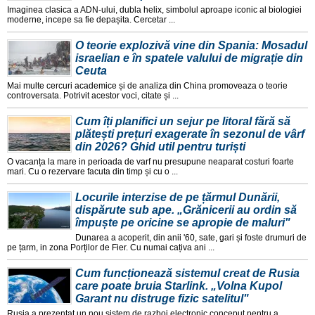
Imaginea clasica a ADN-ului, dubla helix, simbolul aproape iconic al biologiei
moderne, incepe sa fie depașita. Cercetar ...
O teorie explozivă vine din Spania: Mosadul
israelian e în spatele valului de migrație din
Ceuta
Mai multe cercuri academice și de analiza din China promoveaza o teorie
controversata. Potrivit acestor voci, citate și ...
Cum îți planifici un sejur pe litoral fără să
plătești prețuri exagerate în sezonul de vârf
din 2026? Ghid util pentru turiști
O vacanța la mare in perioada de varf nu presupune neaparat costuri foarte
mari. Cu o rezervare facuta din timp și cu o ...
Locurile interzise de pe țărmul Dunării,
dispărute sub ape. „Grănicerii au ordin să
împuște pe oricine se apropie de maluri"
Dunarea a acoperit, din anii '60, sate, gari și foste drumuri de
pe țarm, in zona Porților de Fier. Cu numai cațiva ani ...
Cum funcționează sistemul creat de Rusia
care poate bruia Starlink. „Volna Kupol
Garant nu distruge fizic satelitul"
Rusia a prezentat un nou sistem de razboi electronic conceput pentru a