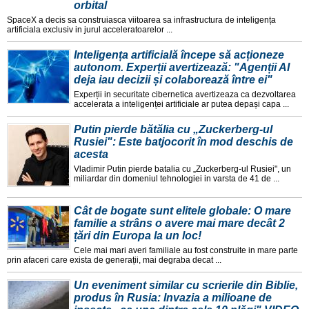
orbital
SpaceX a decis sa construiasca viitoarea sa infrastructura de inteligența
artificiala exclusiv in jurul acceleratoarelor ...
Inteligența artificială începe să acționeze
autonom. Experții avertizează: "Agenții AI
deja iau decizii și colaborează între ei"
Experții in securitate cibernetica avertizeaza ca dezvoltarea
accelerata a inteligenței artificiale ar putea depași capa ...
Putin pierde bătălia cu „Zuckerberg-ul
Rusiei": Este batjocorit în mod deschis de
acesta
Vladimir Putin pierde batalia cu „Zuckerberg-ul Rusiei", un
miliardar din domeniul tehnologiei in varsta de 41 de ...
Cât de bogate sunt elitele globale: O mare
familie a strâns o avere mai mare decât 2
țări din Europa la un loc!
Cele mai mari averi familiale au fost construite in mare parte
prin afaceri care exista de generații, mai degraba decat ...
Un eveniment similar cu scrierile din Biblie,
produs în Rusia: Invazia a milioane de