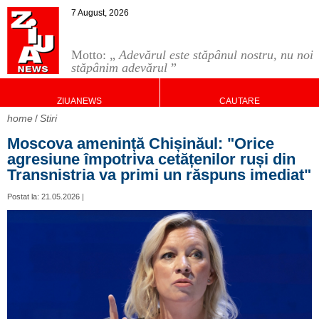
7 August, 2026
Motto: „
Adevărul este stăpânul nostru, nu noi
stăpânim adevărul
”
ZIUANEWS
CAUTARE
home
Stiri
Moscova amenință Chișinăul: "Orice
agresiune împotriva cetățenilor ruși din
Transnistria va primi un răspuns imediat"
Postat la: 21.05.2026 |