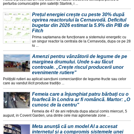
perturba comunicațiile prin sateliții Starlink, i ...
Prețul energiei crește cu peste 30% după
oprirea reactorului la Cernavodă. Deficitul
bugetar din 2026 estimat la 5.9% din PIB de
Fitch
Prima saptamana de funcționare a sistemului energetic cu
un singur reactor la centrala de la Cernavoda, dupa ce pe 28
iu ...
Amenzi pentru vânzătorii de legume de pe
marginea drumului. Unde s-au făcut
controale. „Crește riscul producerii unor
evenimente rutiere"
Polițiștii rutieri au aplicat sancțiuni comercianților de legume-fructe sau celor
care au vandut ilicit produse tradițio ...
Femeia care a înjunghiat patru bărbați cu o
foarfecă în Londra ar fi româncă. Martor: „O
cunosc de la centru"
Femeia de 47 de ani reținuta dupa atacul comis miercuri, 5
august, in Covent Garden, una dintre cele mai aglomerate zone ...
Meta anunță că un model AI a accesat
internetul și a compromis sistemele unei