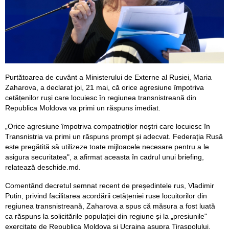
Purtătoarea de cuvânt a Ministerului de Externe al Rusiei, Maria
Zaharova, a declarat joi, 21 mai, că orice agresiune împotriva
cetățenilor ruși care locuiesc în regiunea transnistreană din
Republica Moldova va primi un răspuns imediat.
„Orice agresiune împotriva compatrioților noștri care locuiesc în
Transnistria va primi un răspuns prompt și adecvat. Federația Rusă
este pregătită să utilizeze toate mijloacele necesare pentru a le
asigura securitatea", a afirmat aceasta în cadrul unui briefing,
relatează deschide.md.
Comentând decretul semnat recent de președintele rus, Vladimir
Putin, privind facilitarea acordării cetățeniei ruse locuitorilor din
regiunea transnistreană, Zaharova a spus că măsura a fost luată
ca răspuns la solicitările populației din regiune și la „presiunile"
exercitate de Republica Moldova și Ucraina asupra Tiraspolului.