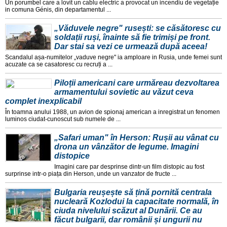
Un porumbel care a lovit un cablu electric a provocat un incendiu de vegetație
in comuna Génis, din departamentul ...
„Văduvele negre" rusești: se căsătoresc cu
soldații ruși, înainte să fie trimiși pe front.
Dar stai sa vezi ce urmează după aceea!
Scandalul așa-numitelor „vaduve negre" ia amploare in Rusia, unde femei sunt
acuzate ca se casatoresc cu recruți a ...
Piloții americani care urmăreau dezvoltarea
armamentului sovietic au văzut ceva
complet inexplicabil
În toamna anului 1988, un avion de spionaj american a inregistrat un fenomen
luminos ciudat-cunoscut sub numele de ...
„Safari uman" în Herson: Rușii au vânat cu
drona un vânzător de legume. Imagini
distopice
Imagini care par desprinse dintr-un film distopic au fost
surprinse intr-o piața din Herson, unde un vanzator de fructe ...
Bulgaria reușește să țină pornită centrala
nucleară Kozlodui la capacitate normală, în
ciuda nivelului scăzut al Dunării. Ce au
făcut bulgarii, dar românii și ungurii nu