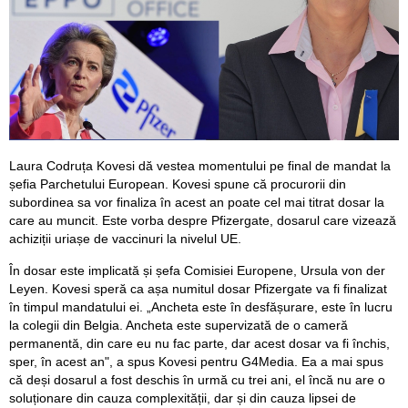
Laura Codruța Kovesi dă vestea momentului pe final de mandat la
șefia Parchetului European. Kovesi spune că procurorii din
subordinea sa vor finaliza în acest an poate cel mai titrat dosar la
care au muncit. Este vorba despre Pfizergate, dosarul care vizează
achiziții uriașe de vaccinuri la nivelul UE.
În dosar este implicată și șefa Comisiei Europene, Ursula von der
Leyen. Kovesi speră ca așa numitul dosar Pfizergate va fi finalizat
în timpul mandatului ei. „Ancheta este în desfășurare, este în lucru
la colegii din Belgia. Ancheta este supervizată de o cameră
permanentă, din care eu nu fac parte, dar acest dosar va fi închis,
sper, în acest an", a spus Kovesi pentru G4Media. Ea a mai spus
că deși dosarul a fost deschis în urmă cu trei ani, el încă nu are o
soluționare din cauza complexității, dar și din cauza lipsei de