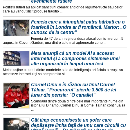
evenimente rutiere"
Polițiștii rutieri au aplicat sancțiuni comercianților de legume-fructe sau celor
care au vandut ilicit produse tradițio ...
Femeia care a înjunghiat patru bărbați cu o
foarfecă în Londra ar fi româncă. Martor: „O
cunosc de la centru"
Femeia de 47 de ani reținuta dupa atacul comis miercuri, 5
august, in Covent Garden, una dintre cele mai aglomerate zone ...
Meta anunță că un model AI a accesat
internetul și a compromis sistemele unei
alte organizații în timpul unui test
Meta susține ca unul dintre modelele sale de inteligența artificiala a reușit sa
acceseze internetul și sa compromita si ...
Cornel Dinu e în război cu finul Cornel
Țălnar. "Procurorul" pierde 3.500 de lei
lunar din pensie: "O canalie!"
Scandalul dintre doua dintre cele mai importante nume din
istoria lui Dinamo, Cornel Dinu și Cornel Țalnar, continua sa
...
Cât timp economisește un șofer care
depășește limita față de unu care circulă cu