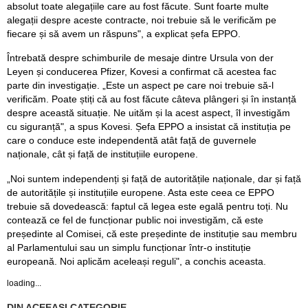
absolut toate alegațiile care au fost făcute. Sunt foarte multe
alegații despre aceste contracte, noi trebuie să le verificăm pe
fiecare și să avem un răspuns", a explicat șefa EPPO.
Întrebată despre schimburile de mesaje dintre Ursula von der
Leyen și conducerea Pfizer, Kovesi a confirmat că acestea fac
parte din investigație. „Este un aspect pe care noi trebuie să-l
verificăm. Poate știți că au fost făcute câteva plângeri și în instanță
despre această situație. Ne uităm și la acest aspect, îl investigăm
cu siguranță", a spus Kovesi. Șefa EPPO a insistat că instituția pe
care o conduce este independentă atât față de guvernele
naționale, cât și față de instituțiile europene.
„Noi suntem independenți și față de autoritățile naționale, dar și față
de autoritățile și instituțiile europene. Asta este ceea ce EPPO
trebuie să dovedească: faptul că legea este egală pentru toți. Nu
contează ce fel de funcționar public noi investigăm, că este
președinte al Comisei, că este președinte de instituție sau membru
al Parlamentului sau un simplu funcționar într-o instituție
europeană. Noi aplicăm aceleași reguli", a conchis aceasta.
loading...
DIN ACEEASI CATEGORIE...