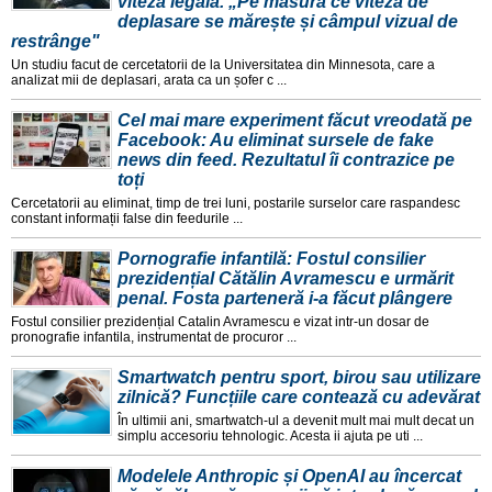
viteză legală. „Pe măsură ce viteza de
deplasare se mărește și câmpul vizual de
restrânge"
Un studiu facut de cercetatorii de la Universitatea din Minnesota, care a
analizat mii de deplasari, arata ca un șofer c ...
Cel mai mare experiment făcut vreodată pe
Facebook: Au eliminat sursele de fake
news din feed. Rezultatul îi contrazice pe
toți
Cercetatorii au eliminat, timp de trei luni, postarile surselor care raspandesc
constant informații false din feedurile ...
Pornografie infantilă: Fostul consilier
prezidențial Cătălin Avramescu e urmărit
penal. Fosta parteneră i-a făcut plângere
Fostul consilier prezidențial Catalin Avramescu e vizat intr-un dosar de
pronografie infantila, instrumentat de procuror ...
Smartwatch pentru sport, birou sau utilizare
zilnică? Funcțiile care contează cu adevărat
În ultimii ani, smartwatch-ul a devenit mult mai mult decat un
simplu accesoriu tehnologic. Acesta ii ajuta pe uti ...
Modelele Anthropic și OpenAI au încercat