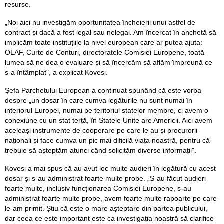
resurse.
„Noi aici nu investigăm oportunitatea încheierii unui astfel de
contract și dacă a fost legal sau nelegal. Am încercat în anchetă să
implicăm toate instituțiile la nivel european care ar putea ajuta:
OLAF, Curte de Conturi, directoratele Comisiei Europene, toată
lumea să ne dea o evaluare și să încercăm să aflăm împreună ce
s-a întâmplat", a explicat Kovesi.
Șefa Parchetului European a continuat spunând că este vorba
despre „un dosar în care cumva legăturile nu sunt numai în
interiorul Europei, numai pe teritoriul statelor membre, ci avem o
conexiune cu un stat terță, în Statele Unite are Americii. Aici avem
aceleași instrumente de cooperare pe care le au și procurorii
naționali și face cumva un pic mai dificilă viața noastră, pentru că
trebuie să așteptăm atunci când solicităm diverse informații".
Kovesi a mai spus că au avut loc multe audieri în legătură cu acest
dosar și s-au administrat foarte multe probe. „S-au făcut audieri
foarte multe, inclusiv funcționarea Comisiei Europene, s-au
administrat foarte multe probe, avem foarte multe rapoarte pe care
le-am primit. Știu că este o mare așteptare din partea publicului,
dar ceea ce este important este ca investigația noastră să clarifice