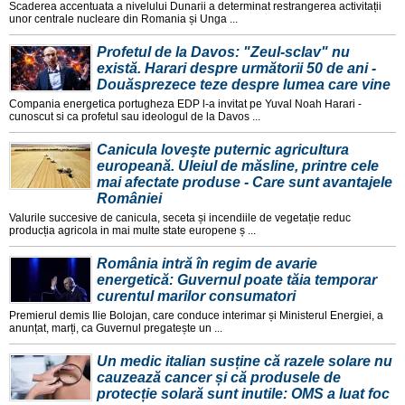
Scaderea accentuata a nivelului Dunarii a determinat restrangerea activitații
unor centrale nucleare din Romania și Unga ...
Profetul de la Davos: "Zeul-sclav" nu
există. Harari despre următorii 50 de ani -
Douăsprezece teze despre lumea care vine
Compania energetica portugheza EDP l-a invitat pe Yuval Noah Harari -
cunoscut si ca profetul sau ideologul de la Davos ...
Canicula loveşte puternic agricultura
europeană. Uleiul de măsline, printre cele
mai afectate produse - Care sunt avantajele
României
Valurile succesive de canicula, seceta și incendiile de vegetație reduc
producția agricola in mai multe state europene ș ...
România intră în regim de avarie
energetică: Guvernul poate tăia temporar
curentul marilor consumatori
Premierul demis Ilie Bolojan, care conduce interimar și Ministerul Energiei, a
anunțat, marți, ca Guvernul pregatește un ...
Un medic italian susține că razele solare nu
cauzează cancer și că produsele de
protecție solară sunt inutile: OMS a luat foc