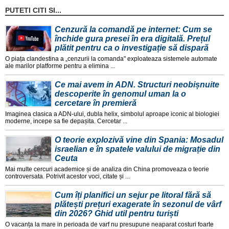
PUTETI CITI SI...
Cenzură la comandă pe internet: Cum se
închide gura presei în era digitală. Prețul
plătit pentru ca o investigație să dispară
O piața clandestina a „cenzurii la comanda" exploateaza sistemele automate
ale marilor platforme pentru a elimina ...
Ce mai avem in ADN. Structuri neobișnuite
descoperite în genomul uman la o
cercetare în premieră
Imaginea clasica a ADN-ului, dubla helix, simbolul aproape iconic al biologiei
moderne, incepe sa fie depașita. Cercetar ...
O teorie explozivă vine din Spania: Mosadul
israelian e în spatele valului de migrație din
Ceuta
Mai multe cercuri academice și de analiza din China promoveaza o teorie
controversata. Potrivit acestor voci, citate și ...
Cum îți planifici un sejur pe litoral fără să
plătești prețuri exagerate în sezonul de vârf
din 2026? Ghid util pentru turiști
O vacanța la mare in perioada de varf nu presupune neaparat costuri foarte