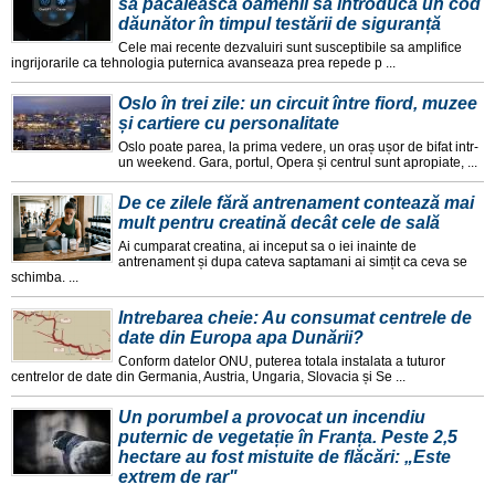
să păcălească oamenii să introducă un cod
dăunător în timpul testării de siguranță
Cele mai recente dezvaluiri sunt susceptibile sa amplifice
ingrijorarile ca tehnologia puternica avanseaza prea repede p ...
Oslo în trei zile: un circuit între fiord, muzee
și cartiere cu personalitate
Oslo poate parea, la prima vedere, un oraș ușor de bifat intr-
un weekend. Gara, portul, Opera și centrul sunt apropiate, ...
De ce zilele fără antrenament contează mai
mult pentru creatină decât cele de sală
Ai cumparat creatina, ai inceput sa o iei inainte de
antrenament și dupa cateva saptamani ai simțit ca ceva se
schimba. ...
Intrebarea cheie: Au consumat centrele de
date din Europa apa Dunării?
Conform datelor ONU, puterea totala instalata a tuturor
centrelor de date din Germania, Austria, Ungaria, Slovacia și Se ...
Un porumbel a provocat un incendiu
puternic de vegetație în Franța. Peste 2,5
hectare au fost mistuite de flăcări: „Este
extrem de rar"