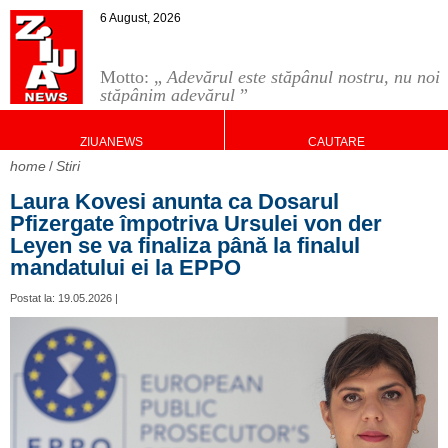
6 August, 2026
Motto: „
Adevărul este stăpânul nostru, nu noi
stăpânim adevărul
”
ZIUANEWS
CAUTARE
home
Stiri
Laura Kovesi anunta ca Dosarul
Pfizergate împotriva Ursulei von der
Leyen se va finaliza până la finalul
mandatului ei la EPPO
Postat la: 19.05.2026 |