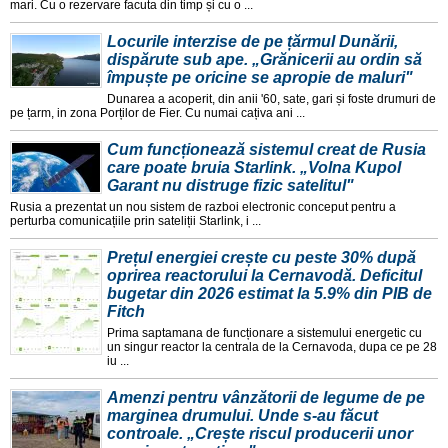
mari. Cu o rezervare facuta din timp și cu o ...
Locurile interzise de pe țărmul Dunării,
dispărute sub ape. „Grănicerii au ordin să
împuște pe oricine se apropie de maluri"
Dunarea a acoperit, din anii '60, sate, gari și foste drumuri de
pe țarm, in zona Porților de Fier. Cu numai cațiva ani ...
Cum funcționează sistemul creat de Rusia
care poate bruia Starlink. „Volna Kupol
Garant nu distruge fizic satelitul"
Rusia a prezentat un nou sistem de razboi electronic conceput pentru a
perturba comunicațiile prin sateliții Starlink, i ...
Prețul energiei crește cu peste 30% după
oprirea reactorului la Cernavodă. Deficitul
bugetar din 2026 estimat la 5.9% din PIB de
Fitch
Prima saptamana de funcționare a sistemului energetic cu
un singur reactor la centrala de la Cernavoda, dupa ce pe 28
iu ...
Amenzi pentru vânzătorii de legume de pe
marginea drumului. Unde s-au făcut
controale. „Crește riscul producerii unor