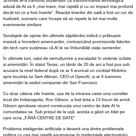
Schmidt le-a transmis studenților că transformarea tehnologică
adusă de AI va fi „mai mare, mai rapidă și cu un impact mai profund
decât tot ce a fost înainte". Reacția tinerilor din sală a fost un cor de
huiduieli, scenariu care începe să se repete la tot mai multe
evenimente similare.
Sondajele de opinie din ultimele săptămâni indică o prăbușire
masivă a încrederii americanilor, contrazicând promisiunile liderilor
din tech care susțineau că AI le va îmbunătăți viața oamenilor.
În ultimele luni, valul de nemulțumire a escaladat în violențe izolate
și amenințări. În statul Texas, un tânăr de 20 de ani a fost pus sub
acuzare la nivel federal după ce ar fi aruncat un cocktail Molotov
spre locuința lui Sam Altman, CEO-ul OpenAI, și ar fi transmis
amenințări la sediul companiei din San Francisco.
Cu doar câteva zile înainte, ușa de la intrarea casei unui consilier
local din Indianapolis, Ron Gibson, a fost ținta a 13 focuri de armă.
Gibson aprobase recent construcția unui centru de date AI în
comunitatea sa. Sub preșul de la ușă, acesta a găsit un bilet pe
care scria „FĂRĂ CENTRE DE DATE".
Problema inteligenței artificiale a devenit una dintre problemele
politice cu cea mai rapidă ascensiune în preferințele electoratului