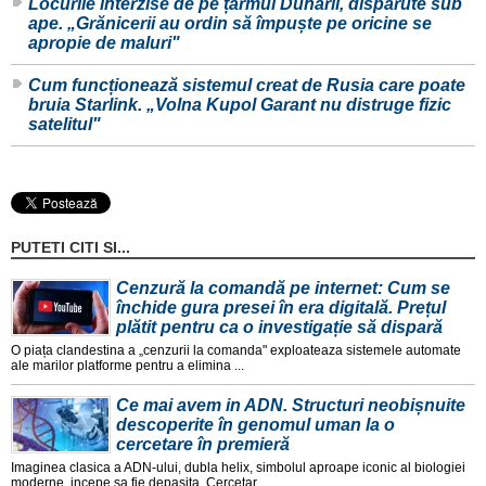
Locurile interzise de pe țărmul Dunării, dispărute sub
ape. „Grănicerii au ordin să împuște pe oricine se
apropie de maluri"
Cum funcționează sistemul creat de Rusia care poate
bruia Starlink. „Volna Kupol Garant nu distruge fizic
satelitul"
PUTETI CITI SI...
Cenzură la comandă pe internet: Cum se
închide gura presei în era digitală. Prețul
plătit pentru ca o investigație să dispară
O piața clandestina a „cenzurii la comanda" exploateaza sistemele automate
ale marilor platforme pentru a elimina ...
Ce mai avem in ADN. Structuri neobișnuite
descoperite în genomul uman la o
cercetare în premieră
Imaginea clasica a ADN-ului, dubla helix, simbolul aproape iconic al biologiei
moderne, incepe sa fie depașita. Cercetar ...