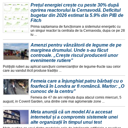
Prețul energiei crește cu peste 30% după
oprirea reactorului la Cernavodă. Deficitul
bugetar din 2026 estimat la 5.9% din PIB de
Fitch
Prima saptamana de funcționare a sistemului energetic cu
un singur reactor la centrala de la Cernavoda, dupa ce pe 28
iu ...
Amenzi pentru vânzătorii de legume de pe
marginea drumului. Unde s-au făcut
controale. „Crește riscul producerii unor
evenimente rutiere"
Polițiștii rutieri au aplicat sancțiuni comercianților de legume-fructe sau celor
care au vandut ilicit produse tradițio ...
Femeia care a înjunghiat patru bărbați cu o
foarfecă în Londra ar fi româncă. Martor: „O
cunosc de la centru"
Femeia de 47 de ani reținuta dupa atacul comis miercuri, 5
august, in Covent Garden, una dintre cele mai aglomerate zone ...
Meta anunță că un model AI a accesat
internetul și a compromis sistemele unei
alte organizații în timpul unui test