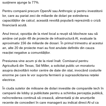
susținere ajunge la 77%.
Pentru companii precum OpenAI sau Anthropic și pentru investitorii
lor, care au pariat zeci de miliarde de dolari pe extinderea
capacităților de calcul, această revoltă populară reprezintă o criză
financiară acută.
Anul trecut, opoziția de la nivel local a reușit să blocheze sau să
amâne cel puțin 48 de proiecte de infrastructură AI, evaluate la
aproximativ 156 de miliarde de dosari. În primul trimestru al acestui
an, alte 20 de proiecte mari au fost anulate definitiv din cauza
reacției negative a comunităților.
Presiunea vine acum și de la nivel înalt. Comisarul pentru
Agricultură din Texas, Sid Miller, a solicitat public un moratoriu
asupra dezvoltării noilor centre de date din stat, invocând costurile
enorme pe care le vor suporta fermierii și suprasolicitarea rețelei
electrice.
În ciuda sutelor de milioane de dolari investite de companiile tech în
campanii de lobby și publicitate pentru a schimba percepția publică,
neîncrederea continuă să crească, alimentată și de anunțurile
recente de concedieri în care managerii au indicat direct AI-ul ca