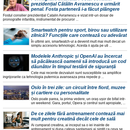
prezidențial Cătălin Avramescu e urmărit
penal. Fosta parteneră i-a făcut plângere
Fostul consilier prezidențial Catalin Avramescu e vizat intr-un dosar de
pronografie infantila, instrumentat de procuror ...
Smartwatch pentru sport, birou sau utilizare
zilnică? Funcțiile care contează cu adevărat
În ultimii ani, smartwatch-ul a devenit mult mai mult decat un
simplu accesoriu tehnologic. Acesta ii ajuta pe uti ...
Modelele Anthropic și OpenAI au încercat
să păcălească oamenii să introducă un cod
dăunător în timpul testării de siguranță
Cele mai recente dezvaluiri sunt susceptibile sa amplifice
ingrijorarile ca tehnologia puternica avanseaza prea repede p ...
Oslo în trei zile: un circuit între fiord, muzee
și cartiere cu personalitate
Oslo poate parea, la prima vedere, un oraș ușor de bifat intr-
un weekend. Gara, portul, Opera și centrul sunt apropiate, ...
De ce zilele fără antrenament contează mai
mult pentru creatină decât cele de sală
Ai cumparat creatina, ai inceput sa o iei inainte de
antrenament și dupa cateva saptamani ai simțit ca ceva se