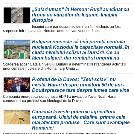
„Safari uman" în Herson: Rușii au vânat cu
drona un vânzător de legume. Imagini
distopice
Imagini care par desprinse dintr-un film distopic au fost
surprinse intr-o piața din Herson, unde un vanzator de fructe ...
Bulgaria reușește să țină pornită centrala
nucleară Kozlodui la capacitate normală, în
ciuda nivelului scăzut al Dunării. Ce au
făcut bulgarii, dar românii și ungurii nu
Scaderea accentuata a nivelului Dunarii a determinat restrangerea activitații
unor centrale nucleare din Romania și Unga ...
Profetul de la Davos: "Zeul-sclav" nu
există. Harari despre următorii 50 de ani -
Douăsprezece teze despre lumea care vine
Compania energetica portugheza EDP l-a invitat pe Yuval Noah Harari -
cunoscut si ca profetul sau ideologul de la Davos ...
Canicula loveşte puternic agricultura
europeană. Uleiul de măsline, printre cele
mai afectate produse - Care sunt avantajele
României