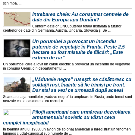
schimba. ...
Intrebarea cheie: Au consumat centrele de
date din Europa apa Dunării?
Conform datelor ONU, puterea totala instalata a tuturor
centrelor de date din Germania, Austria, Ungaria, Slovacia și Se ...
Un porumbel a provocat un incendiu
puternic de vegetație în Franța. Peste 2,5
hectare au fost mistuite de flăcări: „Este
extrem de rar"
Un porumbel care a lovit un cablu electric a provocat un incendiu de vegetație
in comuna Génis, din departamentul ...
„Văduvele negre" rusești: se căsătoresc cu
soldații ruși, înainte să fie trimiși pe front.
Dar stai sa vezi ce urmează după aceea!
Scandalul așa-numitelor „vaduve negre" ia amploare in Rusia, unde femei sunt
acuzate ca se casatoresc cu recruți a ...
Piloții americani care urmăreau dezvoltarea
armamentului sovietic au văzut ceva
complet inexplicabil
În toamna anului 1988, un avion de spionaj american a inregistrat un fenomen
luminos ciudat-cunoscut sub numele de ...