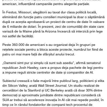
american, influențând campaniile pentru alegerile parțiale.
În Festus, Missouri, alegătorii au taxat dur clasa politică locală,
eliminând din funcție patru consilieri municipali la doar o săptămână
după ce aceștia aprobaseră un proiect de centru de date în valoare
de 6 miliarde de dolari. În prezent, zeci de comunități din state care
variază de la Maine până la Arizona încearcă să interzică prin lege
noi astfel de facilități.
Peste 360.000 de americani s-au organizat deja în grupuri pe
rețelele sociale pentru a bloca aceste proiecte, numărul lor fiind de
patru ori mai mare față de sfârșitul anului trecut.
„Oamenii simt pur și simplu că sunt sub asediu", afirmă senatorul
republican Josh Hawley, care a propus deja pachete de legi pentru
a impune reguli stricte centrelor de date și companiilor de AI.
Subiectul creează o falie majoră între publicul larg, politicieni și elita
din Silicon Valley, arată Wall Street Journal. Un studiu realizat de
cercetători de la Stanford și UC Berkeley arată că doar 30% dintre
democrați și aproximativ jumătate dintre republicani consideră că
SUA ar trebui să accelereze inovația în AI cât mai repede posibil, în
timp ce în rândul fondatorilor de companii tech procentul de