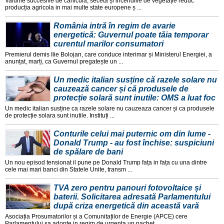
Valurile succesive de canicula, seceta și incendiile de vegetație reduc
producția agricola in mai multe state europene ș ...
România intră în regim de avarie
energetică: Guvernul poate tăia temporar
curentul marilor consumatori
Premierul demis Ilie Bolojan, care conduce interimar și Ministerul Energiei, a
anunțat, marți, ca Guvernul pregatește un ...
Un medic italian susține că razele solare nu
cauzează cancer și că produsele de
protecție solară sunt inutile: OMS a luat foc
Un medic italian susține ca razele solare nu cauzeaza cancer și ca produsele
de protecție solara sunt inutile. Instituți ...
Conturile celui mai puternic om din lume -
Donald Trump - au fost închise: suspiciuni
de spălare de bani
Un nou episod tensionat il pune pe Donald Trump fața in fața cu una dintre
cele mai mari banci din Statele Unite, transm ...
TVA zero pentru panouri fotovoltaice și
baterii. Solicitarea adresată Parlamentului
după criza energetică din această vară
Asociația Prosumatorilor și a Comunitaților de Energie (APCE) cere
Parlamentului sa adopte in regim de urgența un pachet ...