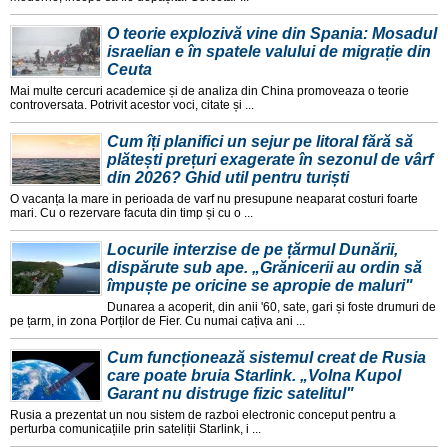
O teorie explozivă vine din Spania: Mosadul
israelian e în spatele valului de migrație din
Ceuta
Mai multe cercuri academice și de analiza din China promoveaza o teorie
controversata. Potrivit acestor voci, citate și ...
Cum îți planifici un sejur pe litoral fără să
plătești prețuri exagerate în sezonul de vârf
din 2026? Ghid util pentru turiști
O vacanța la mare in perioada de varf nu presupune neaparat costuri foarte
mari. Cu o rezervare facuta din timp și cu o ...
Locurile interzise de pe țărmul Dunării,
dispărute sub ape. „Grănicerii au ordin să
împuște pe oricine se apropie de maluri"
Dunarea a acoperit, din anii '60, sate, gari și foste drumuri de
pe țarm, in zona Porților de Fier. Cu numai cațiva ani ...
Cum funcționează sistemul creat de Rusia
care poate bruia Starlink. „Volna Kupol
Garant nu distruge fizic satelitul"
Rusia a prezentat un nou sistem de razboi electronic conceput pentru a
perturba comunicațiile prin sateliții Starlink, i ...