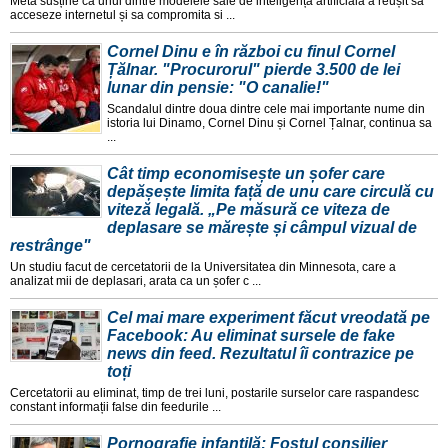
Meta susține ca unul dintre modelele sale de inteligența artificiala a reușit sa
acceseze internetul și sa compromita si ...
Cornel Dinu e în război cu finul Cornel
Țălnar. "Procurorul" pierde 3.500 de lei
lunar din pensie: "O canalie!"
Scandalul dintre doua dintre cele mai importante nume din
istoria lui Dinamo, Cornel Dinu și Cornel Țalnar, continua sa
...
Cât timp economisește un șofer care
depășește limita față de unu care circulă cu
viteză legală. „Pe măsură ce viteza de
deplasare se mărește și câmpul vizual de
restrânge"
Un studiu facut de cercetatorii de la Universitatea din Minnesota, care a
analizat mii de deplasari, arata ca un șofer c ...
Cel mai mare experiment făcut vreodată pe
Facebook: Au eliminat sursele de fake
news din feed. Rezultatul îi contrazice pe
toți
Cercetatorii au eliminat, timp de trei luni, postarile surselor care raspandesc
constant informații false din feedurile ...
Pornografie infantilă: Fostul consilier