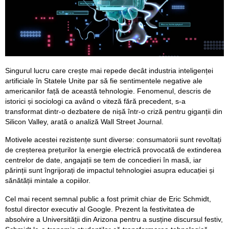
Singurul lucru care crește mai repede decât industria inteligenței
artificiale în Statele Unite par să fie sentimentele negative ale
americanilor față de această tehnologie. Fenomenul, descris de
istorici și sociologi ca având o viteză fără precedent, s-a
transformat dintr-o dezbatere de nișă într-o criză pentru giganții din
Silicon Valley, arată o analiză Wall Street Journal.
Motivele acestei rezistențe sunt diverse: consumatorii sunt revoltați
de creșterea prețurilor la energie electrică provocată de extinderea
centrelor de date, angajații se tem de concedieri în masă, iar
părinții sunt îngrijorați de impactul tehnologiei asupra educației și
sănătății mintale a copiilor.
Cel mai recent semnal public a fost primit chiar de Eric Schmidt,
fostul director executiv al Google. Prezent la festivitatea de
absolvire a Universității din Arizona pentru a susține discursul festiv,