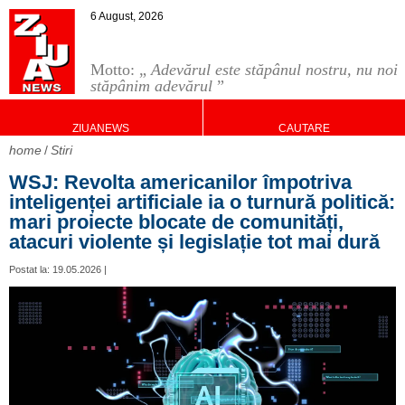
6 August, 2026
Motto: „
Adevărul este stăpânul nostru, nu noi
stăpânim adevărul
”
ZIUANEWS
CAUTARE
home
Stiri
WSJ: Revolta americanilor împotriva
inteligenței artificiale ia o turnură politică:
mari proiecte blocate de comunități,
atacuri violente și legislație tot mai dură
Postat la: 19.05.2026 |