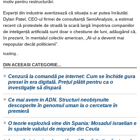
motiv pentru restructurări.
Experții din industrie avertizează că situația s-ar putea înrăutăți.
Dylan Patel, CEO-ul firmei de consultanță SemiAnalysis, a estimat
recent că protestele de stradă la scară largă împotriva companiilor
de inteligență artificială sunt doar o chestiune de luni, adăugând că,
în prezent, în mentalul colectiv american, „AI-ul a devenit mai
nepopular decât politicienii".
loading...
DIN ACEEASI CATEGORIE...
Cenzură la comandă pe internet: Cum se închide gura
presei în era digitală. Prețul plătit pentru ca o
investigație să dispară
Ce mai avem in ADN. Structuri neobișnuite
descoperite în genomul uman la o cercetare în
premieră
O teorie explozivă vine din Spania: Mosadul israelian e
în spatele valului de migrație din Ceuta