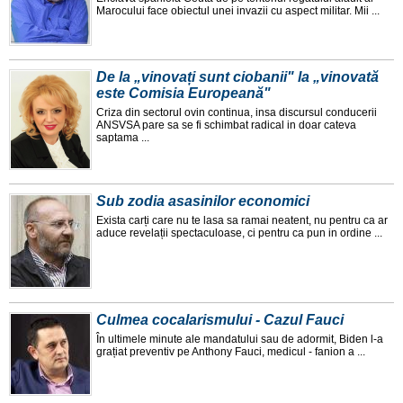
Marocului face obiectul unei invazii cu aspect militar. Mii ...
De la „vinovați sunt ciobanii" la „vinovată
este Comisia Europeană"
Criza din sectorul ovin continua, insa discursul conducerii
ANSVSA pare sa se fi schimbat radical in doar cateva
saptama ...
Sub zodia asasinilor economici
Exista carți care nu te lasa sa ramai neatent, nu pentru ca ar
aduce revelații spectaculoase, ci pentru ca pun in ordine ...
Culmea cocalarismului - Cazul Fauci
În ultimele minute ale mandatului sau de adormit, Biden l-a
grațiat preventiv pe Anthony Fauci, medicul - fanion a ...