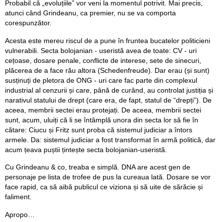
Probabil că „evoluțiile” vor veni la momentul potrivit. Mai precis,
atunci când Grindeanu, ca premier, nu se va comporta
corespunzător.
Acesta este mereu riscul de a pune în fruntea bucatelor politicieni
vulnerabili. Secta bolojanian - useristă avea de toate: CV - uri
cețoase, dosare penale, conflicte de interese, sete de sinecuri,
plăcerea de a face rău altora (Schedenfreude). Dar erau (și sunt)
susținuți de pletora de ONG - uri care fac parte din complexul
industrial al cenzurii și care, până de curând, au controlat justiția și
narativul statului de drept (care era, de fapt, statul de “drepți”). De
aceea, membrii sectei erau protejați. De aceea, membrii sectei
sunt, acum, uluiți că li se întâmplă unora din secta lor să fie în
cătare: Ciucu și Fritz sunt proba că sistemul judiciar a întors
armele. Da: sistemul judiciar a fost transformat în armă politică, dar
acum țeava puștii țintește secta bolojanian-useristă.
Cu Grindeanu & co, treaba e simplă. DNA are acest gen de
personaje pe lista de trofee de pus la cureaua lată. Dosare se vor
face rapid, ca să aibă publicul ce viziona și să uite de sărăcie și
faliment.
Apropo…