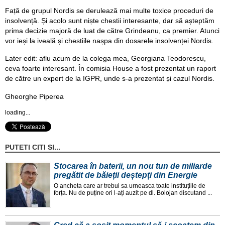
Față de grupul Nordis se derulează mai multe toxice proceduri de
insolvență. Și acolo sunt niște chestii interesante, dar să așteptăm
prima decizie majoră de luat de către Grindeanu, ca premier. Atunci
vor ieși la iveală și chestiile nașpa din dosarele insolvenței Nordis.
Later edit: aflu acum de la colega mea, Georgiana Teodorescu,
ceva foarte interesant. În comisia House a fost prezentat un raport
de către un expert de la IGPR, unde s-a prezentat și cazul Nordis.
Gheorghe Piperea
loading...
PUTETI CITI SI...
Stocarea în baterii, un nou tun de miliarde
pregătit de băieții deștepți din Energie
O ancheta care ar trebui sa urneasca toate instituțiile de
forța. Nu de puține ori l-ați auzit pe dl. Bolojan discutand ...