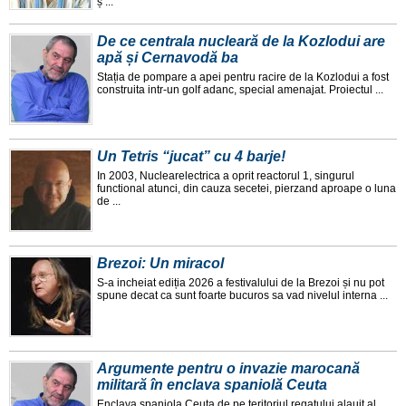
ș ...
De ce centrala nucleară de la Kozlodui are
apă și Cernavodă ba
Stația de pompare a apei pentru racire de la Kozlodui a fost
construita intr-un golf adanc, special amenajat. Proiectul ...
Un Tetris “jucat” cu 4 barje!
In 2003, Nuclearelectrica a oprit reactorul 1, singurul
functional atunci, din cauza secetei, pierzand aproape o luna
de ...
Brezoi: Un miracol
S-a incheiat ediția 2026 a festivalului de la Brezoi și nu pot
spune decat ca sunt foarte bucuros sa vad nivelul interna ...
Argumente pentru o invazie marocană
militară în enclava spaniolă Ceuta
Enclava spaniola Ceuta de pe teritoriul regatului alauit al