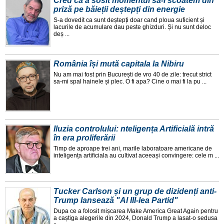
Cred că a sosit momentul să-i scoatem din
priză pe băieții deștepți din energie
S-a dovedit ca sunt deștepți doar cand ploua suficient și
lacurile de acumulare dau peste ghizduri. Și nu sunt deloc
deș ...
România își mută capitala la Nibiru
Nu am mai fost prin București de vro 40 de zile: trecut strict
sa-mi spal hainele și plec. O fi apa? Cine o mai fi la pu ...
Iluzia controlului: nteligența Artificială intră
în era proliferării
Timp de aproape trei ani, marile laboratoare americane de
inteligența artificiala au cultivat aceeași convingere: cele m ...
Tucker Carlson și un grup de dizidenți anti-
Trump lansează "Al III-lea Partid"
Dupa ce a folosit mișcarea Make America Great Again pentru
a caștiga alegerile din 2024, Donald Trump a lasat-o sedusa