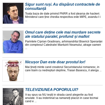
Sigur sunt ruși. Au dispărut contractele de
consultanță
Toata baza de date privind PNRR a fost ștearsa de hackeri.
Ministerul care ține chestia respectiva este MIPE, avandu-l i
...
Omul care deține cele mai murdare secrete
ale statului paralel, profund și mafiot
Parintele Ciprian Gradinaru, arhimandritul Bisericii Speranței
din complexul Catedralei Mantuirii Neamului, atrage oamen
...
Nicușor Dan este doar prostul lor!
Mai țineți minte cand creatorul Securistanului romanesc, in
care traim cu nedrepturi depline, Traian Basescu, il alerga ...
TELEVIZIUNEA POPORULUI?
V-au spus sa NU ieșiți in strada cand alegerile au fost
anulate. V-au indemnat sa ramaneți placizi in case tocmai
cand e ...