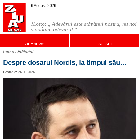
6 August, 2026
Motto: „
Adevărul este stăpânul nostru, nu noi
stăpânim adevărul
”
ZIUANEWS
CAUTARE
home
Editorial
Despre dosarul Nordis, la timpul său…
Postat la: 24.06.2026 |