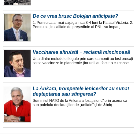
De ce vrea brusc Bolojan anticipate?
1. Pentru ca ar mai caștiga inca 3-4 luni la Palatul Victoria. 2.
Pentru ca, in calitate de președinte al PNL, va imparț ...
Vaccinarea altruistă = reclamă mincinoasă
Una dintre metodele ilegale prin care oamenii au fost presați
sa se vaccineze in plandemie (iar unii au facut-o cu conse ...
La Ankara, trompetele ienicerilor au sunat
deșteptarea sau stingerea?
Summitul NATO de la Ankara a fost „istoric" prin aceea ca
sub poleiala declarațiilor de „unitate" și de &bdq ...