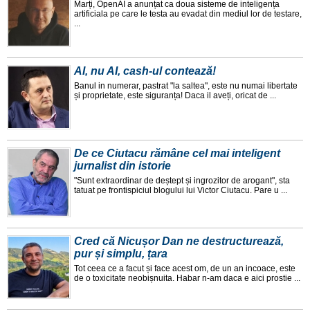
Marți, OpenAI a anunțat ca doua sisteme de inteligența
artificiala pe care le testa au evadat din mediul lor de testare,
...
AI, nu AI, cash-ul contează!
Banul in numerar, pastrat "la saltea", este nu numai libertate
și proprietate, este siguranța! Daca il aveți, oricat de ...
De ce Ciutacu rămâne cel mai inteligent
jurnalist din istorie
"Sunt extraordinar de deștept și ingrozitor de arogant", sta
tatuat pe frontispiciul blogului lui Victor Ciutacu. Pare u ...
Cred că Nicușor Dan ne destructurează,
pur și simplu, țara
Tot ceea ce a facut și face acest om, de un an incoace, este
de o toxicitate neobișnuita. Habar n-am daca e aici prostie ...