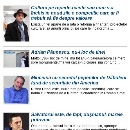
Cultura pe repede-nainte sau cum s-a
închis în nouă zile o competiție care ar fi
trebuit să fie despre valoare
Exista un fel aparte de a rata o reforma a finanțarii proiectelor
culturale: sa anunți principii pe care le incalci chia ...
Adrian Păunescu, nu-i loc de tine!
Motto: „Nu-i loc de mine, ma tot aflu-n calea/acelora ce merg
spre monumente,/ma vor calca-n picioare, ma vor tund ...
Minciuna cu secretul pepenilor de Dăbuleni
furat de securitate din America
Ristea Priboi este unul dintre pacalicii securitații care se
lauda cu izbanda de a fi introdus clandestin in Romania mat
...
Salvatorul este, de fapt, dușmanul, marele
potrivnic...
Omenirea s-a lansat intr-o cursa nebuneasca, aproape
sinucigașa, de construcție a mașinilor ganditoare (inteligența