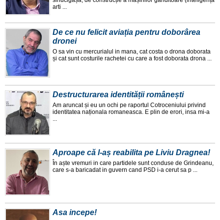
arti ...
De ce nu felicit aviația pentru doborârea
dronei
O sa vin cu mercurialul in mana, cat costa o drona doborata
și cat sunt costurile rachetei cu care a fost doborata drona ...
Destructurarea identității românești
Am aruncat și eu un ochi pe raportul Cotroceniului privind
identitatea naționala romaneasca. E plin de erori, insa mi-a
...
Aproape că l-aș reabilita pe Liviu Dragnea!
În aște vremuri in care partidele sunt conduse de Grindeanu,
care s-a baricadat in guvern cand PSD i-a cerut sa p ...
Asa incepe!