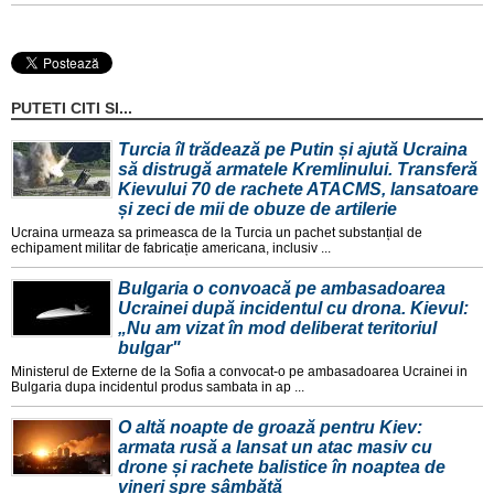
PUTETI CITI SI...
Turcia îl trădează pe Putin și ajută Ucraina
să distrugă armatele Kremlinului. Transferă
Kievului 70 de rachete ATACMS, lansatoare
și zeci de mii de obuze de artilerie
Ucraina urmeaza sa primeasca de la Turcia un pachet substanțial de
echipament militar de fabricație americana, inclusiv ...
Bulgaria o convoacă pe ambasadoarea
Ucrainei după incidentul cu drona. Kievul:
„Nu am vizat în mod deliberat teritoriul
bulgar"
Ministerul de Externe de la Sofia a convocat-o pe ambasadoarea Ucrainei in
Bulgaria dupa incidentul produs sambata in ap ...
O altă noapte de groază pentru Kiev:
armata rusă a lansat un atac masiv cu
drone și rachete balistice în noaptea de
vineri spre sâmbătă