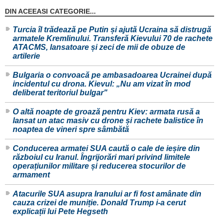
DIN ACEEASI CATEGORIE...
Turcia îl trădează pe Putin și ajută Ucraina să distrugă
armatele Kremlinului. Transferă Kievului 70 de rachete
ATACMS, lansatoare și zeci de mii de obuze de
artilerie
Bulgaria o convoacă pe ambasadoarea Ucrainei după
incidentul cu drona. Kievul: „Nu am vizat în mod
deliberat teritoriul bulgar"
O altă noapte de groază pentru Kiev: armata rusă a
lansat un atac masiv cu drone și rachete balistice în
noaptea de vineri spre sâmbătă
Conducerea armatei SUA caută o cale de ieșire din
războiul cu Iranul. Îngrijorări mari privind limitele
operațiunilor militare și reducerea stocurilor de
armament
Atacurile SUA asupra Iranului ar fi fost amânate din
cauza crizei de muniție. Donald Trump i-a cerut
explicații lui Pete Hegseth