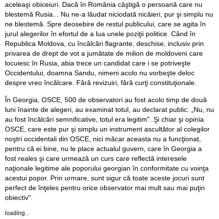
aceleaşi obiceiuri. Dacă în România câştigă o persoană care nu
blestemă Rusia... Nu ne-a lăudat niciodată nicăieri, pur şi simplu nu
ne blestemă. Spre deosebire de restul publicului, care se agita în
jurul alegerilor în efortul de a lua unele poziţii politice. Când în
Republica Moldova, cu încălcări flagrante, deschise, inclusiv prin
privarea de drept de vot a jumătate de milion de moldoveni care
locuiesc în Rusia, abia trece un candidat care i se potriveşte
Occidentului, doamna Sandu, nimeni acolo nu vorbeşte deloc
despre vreo încălcare. Fără revizuiri, fără curţi constituţionale.
În Georgia, OSCE, 500 de observatori au fost acolo timp de două
luni înainte de alegeri, au examinat totul, au declarat public: „Nu, nu
au fost încălcări semnificative, totul era legitim". Şi chiar şi opinia
OSCE, care este pur şi simplu un instrument ascultător al colegilor
noştri occidentali din OSCE, nici măcar aceasta nu a funcţionat,
pentru că ei bine, nu le place actualul guvern, care în Georgia a
fost reales şi care urmează un curs care reflectă interesele
naţionale legitime ale poporului georgian în conformitate cu voinţa
acestui popor. Prin urmare, sunt sigur că toate aceste jocuri sunt
perfect de înţeles pentru orice observator mai mult sau mai puţin
obiectiv".
loading...