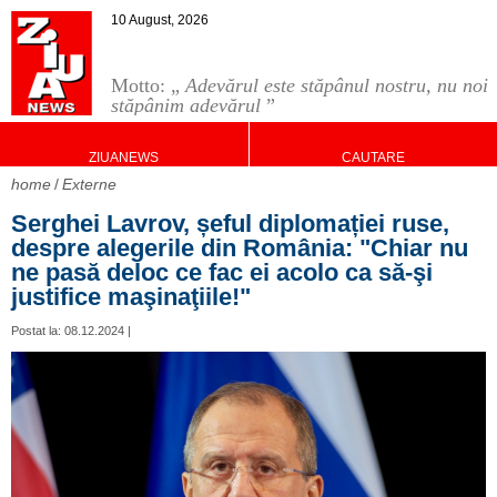
10 August, 2026
Motto: „
Adevărul este stăpânul nostru, nu noi
stăpânim adevărul
”
ZIUANEWS
CAUTARE
home
Externe
Serghei Lavrov, șeful diplomației ruse,
despre alegerile din România: "Chiar nu
ne pasă deloc ce fac ei acolo ca să-şi
justifice maşinaţiile!"
Postat la: 08.12.2024 |