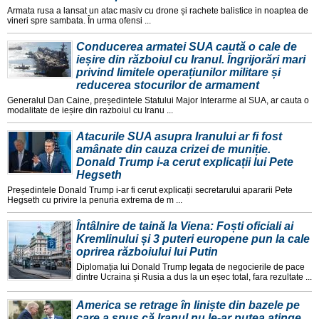
Armata rusa a lansat un atac masiv cu drone și rachete balistice in noaptea de
vineri spre sambata. În urma ofensi ...
Conducerea armatei SUA caută o cale de
ieșire din războiul cu Iranul. Îngrijorări mari
privind limitele operațiunilor militare și
reducerea stocurilor de armament
Generalul Dan Caine, președintele Statului Major Interarme al SUA, ar cauta o
modalitate de ieșire din razboiul cu Iranu ...
Atacurile SUA asupra Iranului ar fi fost
amânate din cauza crizei de muniție.
Donald Trump i-a cerut explicații lui Pete
Hegseth
Președintele Donald Trump i-ar fi cerut explicații secretarului apararii Pete
Hegseth cu privire la penuria extrema de m ...
Întâlnire de taină la Viena: Foști oficiali ai
Kremlinului și 3 puteri europene pun la cale
oprirea războiului lui Putin
Diplomația lui Donald Trump legata de negocierile de pace
dintre Ucraina și Rusia a dus la un eșec total, fara rezultate ...
America se retrage în liniște din bazele pe
care a spus că Iranul nu le-ar putea atinge