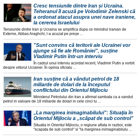
Cresc tensiunile dintre Iran și Ucraina.
Teheranul îl acuză pe Volodimir Zelenski că
a ordonat atacul asupra unei nave iraniene,
la cererea Israelului
Tensiunile dintre Iran și Ucraina se amplifica dupa ce ministrul iranian de
Externe, Abbas Araghchi, l-a acuzat pe preșe ...
"Sunt convins că teritorii ale Ucrainei vor
ajunge să fie ale României", susține
Vladimir Putin într-un interviu
În cadrul unui interviu acordat recent, Vladimir Putin a vorbit
despre viitorul Ucrainei. În opinia oficialu ...
Iran susține că a vândut petrol de 18
miliarde de dolari de la începutul
conflictului din Orientul Mijlociu
Ministerul Petrolului din Iran a afirmat sambata ca a vandut
petrol in valoare de 18 miliarde de dolari in cele cinci lu ...
„La marginea inimaginabilului": Situaţia în
Orientul Mijlociu a „scăpat de sub control"
Situatia in Orientul Mijlociu, o regiune aflata in razboi, este
"scapata de sub control" si "la marginea inimaginabilulu ...