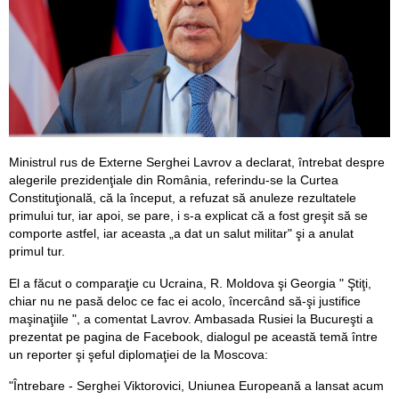
Ministrul rus de Externe Serghei Lavrov a declarat, întrebat despre
alegerile prezidenţiale din România, referindu-se la Curtea
Constituţională, că la început, a refuzat să anuleze rezultatele
primului tur, iar apoi, se pare, i s-a explicat că a fost greşit să se
comporte astfel, iar aceasta „a dat un salut militar" şi a anulat
primul tur.
El a făcut o comparaţie cu Ucraina, R. Moldova şi Georgia " Ştiţi,
chiar nu ne pasă deloc ce fac ei acolo, încercând să-şi justifice
maşinaţiile ", a comentat Lavrov. Ambasada Rusiei la Bucureşti a
prezentat pe pagina de Facebook, dialogul pe această temă între
un reporter şi şeful diplomaţiei de la Moscova:
"Întrebare - Serghei Viktorovici, Uniunea Europeană a lansat acum