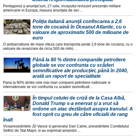
Pentagonul a anunțat luni, 27 iulie, inceputul revizuirii prezenței militare
americane in Europa, masura anunțata de sec ...
Poliţia italiană anunţă confiscarea a 2,6
tone de cocaină în Oceanul Atlantic, cu o
valoare de aproximativ 500 de milioane de
euro
O ambarcatiune de mare viteza care transporta peste 2,6 tone de cocaina, cu o
valoare de revanzare de circa 500 de milio ...
Până la 80 % dintre companiile petroliere
globale se vor confrunta cu scăderi
semnificative ale producţiei, până în 2040,
arată un raport de specialitate
Pana la 80% dintre cele mai mari companii petroliere nationale si
internationale se vor confrunta cu scaderi semnificati ...
În timpul celulei de criză de la Casa Albă,
Donald Trump s-a enervat și a vrut să
ordone un atac dezlănțuit asupra Iranului: A
fost oprit cu greu de către oficialii de rang
înalt
Vicepresedintele JD Vance si generalul Dan Caine, presedintele Comitetului
Sefilor de Stat Major, si-au exprimat amandoi ...