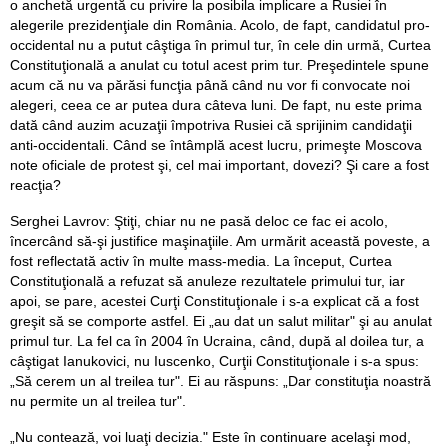
o anchetă urgentă cu privire la posibila implicare a Rusiei în
alegerile prezidenţiale din România. Acolo, de fapt, candidatul pro-
occidental nu a putut câştiga în primul tur, în cele din urmă, Curtea
Constituţională a anulat cu totul acest prim tur. Preşedintele spune
acum că nu va părăsi funcţia până când nu vor fi convocate noi
alegeri, ceea ce ar putea dura câteva luni. De fapt, nu este prima
dată când auzim acuzaţii împotriva Rusiei că sprijinim candidaţii
anti-occidentali. Când se întâmplă acest lucru, primeşte Moscova
note oficiale de protest şi, cel mai important, dovezi? Şi care a fost
reacţia?
Serghei Lavrov: Ştiţi, chiar nu ne pasă deloc ce fac ei acolo,
încercând să-şi justifice maşinaţiile. Am urmărit această poveste, a
fost reflectată activ în multe mass-media. La început, Curtea
Constituţională a refuzat să anuleze rezultatele primului tur, iar
apoi, se pare, acestei Curţi Constituţionale i s-a explicat că a fost
greşit să se comporte astfel. Ei „au dat un salut militar" şi au anulat
primul tur. La fel ca în 2004 în Ucraina, când, după al doilea tur, a
câştigat Ianukovici, nu Iuscenko, Curţii Constituţionale i s-a spus:
„Să cerem un al treilea tur". Ei au răspuns: „Dar constituţia noastră
nu permite un al treilea tur".
„Nu contează, voi luaţi decizia." Este în continuare acelaşi mod,