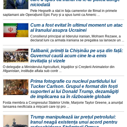
niciodată
Pete Hegseth a stat in fața camerelor de filmat in primele
saptamani ale Operațiunii Epic Fury și a spus lumii ca Americ ...
Cum a fost evitat în ultimul moment un atac
al Iranului asupra Ucrainei
Consilierul principal al liderului iranian, Mohsen Rezaee, a
declarat luni ca armata iraniana se pregatea sa lanseze un ...
Talibanii, primiți la Chișinău pe ușa din față:
Guvernul caută acum cine le-a emis
invitația și vizele
O delegație a Ministerului Agriculturii, Irigațiilor și Creșterii Animalelor din
Afganistan, instituție aflata sub contr ...
Prima fotografie cu nucleul partidului lui
Tucker Carlson. Grupul e format din foști
suporteri ai lui Donald Trump, dezamăgiți
de implicarea sa în războaiele globale
Fosta membra a Congresului Statelor Unite, Marjorie Taylor Greene, a anunțat
lansarea neoficiala a mișcarii care iși pro ...
Trump manipulează iar prețul petrolului:
Iranul neagă existența unui acord pentru