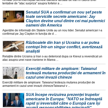
Armata SUA a interceptat rachete balistice lansate de Iran in cadrul unei
tentative de "atac surpriza" asupra fortelor a ...
Senatul SUA a confirmat un nou șef peste
toate serviciile secrete americane: Jay
Clayton devine unul dintre cei mai puternici
oameni din America
Agențiile de informații din Statele Unite au un nou lider. Senatul american l-a
confirmat pe Jay Clayton in funcția de d ...
Războaiele din Iran și Ucraina s-ar putea
contopi într-un singur conflict, avertizează
analiștii
Relațiile dintre Ucraina și Iran s-au deteriorat dupa ce Kievul a revendicat un
atac asupra unei nave iraniene in Marea ...
Exerciții militare de amploare: Taiwanul
testează mutarea producției de armament în
cazul unei invazii chineze
Exerciții militare de amploare: Taiwanul testeaza mutarea producției de
armament in cazul unei invazii chinezeTaiwanul v ...
SUA începe revizuirea prezenței trupelor
americane în Europa: "NATO se îndreaptă
rapid și ireversibil către o Europă care își
asumă responsabilitatea principală"