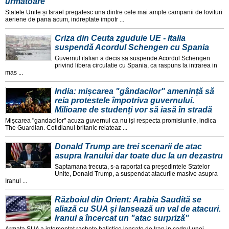
următoare
Statele Unite și Israel pregatesc una dintre cele mai ample campanii de lovituri
aeriene de pana acum, indreptate impotr ...
Criza din Ceuta zguduie UE - Italia
suspendă Acordul Schengen cu Spania
Guvernul italian a decis sa suspende Acordul Schengen
privind libera circulatie cu Spania, ca raspuns la intrarea in
mas ...
India: mișcarea "gândacilor" amenință să
reia protestele împotriva guvernului.
Milioane de studenți vor să iasă în stradă
Mișcarea "gandacilor" acuza guvernul ca nu iși respecta promisiunile, indica
The Guardian. Cotidianul britanic relateaz ...
Donald Trump are trei scenarii de atac
asupra Iranului dar toate duc la un dezastru
Saptamana trecuta, s-a raportat ca președintele Statelor
Unite, Donald Trump, a suspendat atacurile masive asupra
Iranul ...
Războiul din Orient: Arabia Saudită se
aliază cu SUA și lansează un val de atacuri.
Iranul a încercat un "atac surpriză"