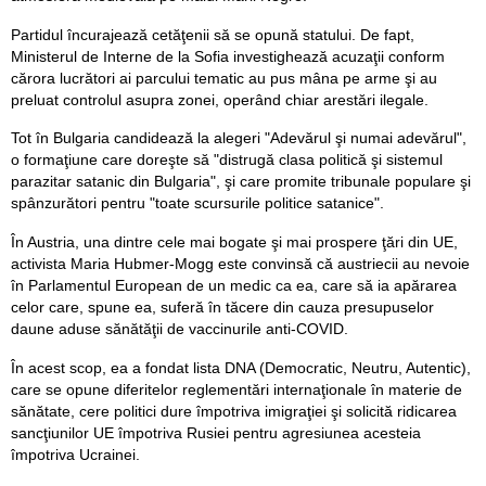
Partidul încurajează cetăţenii să se opună statului. De fapt,
Ministerul de Interne de la Sofia investighează acuzaţii conform
cărora lucrători ai parcului tematic au pus mâna pe arme şi au
preluat controlul asupra zonei, operând chiar arestări ilegale.
Tot în Bulgaria candidează la alegeri "Adevărul şi numai adevărul",
o formaţiune care doreşte să "distrugă clasa politică şi sistemul
parazitar satanic din Bulgaria", şi care promite tribunale populare şi
spânzurători pentru "toate scursurile politice satanice".
În Austria, una dintre cele mai bogate şi mai prospere ţări din UE,
activista Maria Hubmer-Mogg este convinsă că austriecii au nevoie
în Parlamentul European de un medic ca ea, care să ia apărarea
celor care, spune ea, suferă în tăcere din cauza presupuselor
daune aduse sănătăţii de vaccinurile anti-COVID.
În acest scop, ea a fondat lista DNA (Democratic, Neutru, Autentic),
care se opune diferitelor reglementări internaţionale în materie de
sănătate, cere politici dure împotriva imigraţiei şi solicită ridicarea
sancţiunilor UE împotriva Rusiei pentru agresiunea acesteia
împotriva Ucrainei.