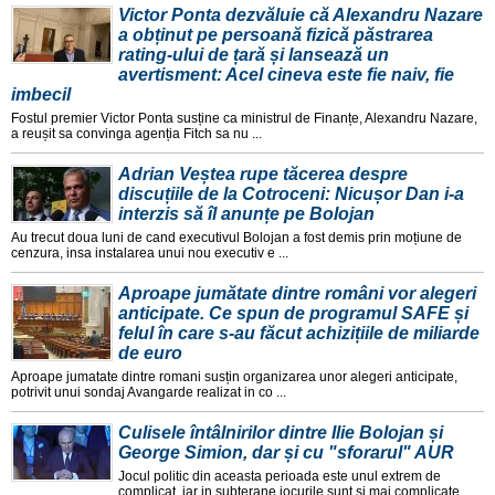
Victor Ponta dezvăluie că Alexandru Nazare
a obținut pe persoană fizică păstrarea
rating-ului de țară și lansează un
avertisment: Acel cineva este fie naiv, fie
imbecil
Fostul premier Victor Ponta susține ca ministrul de Finanțe, Alexandru Nazare,
a reușit sa convinga agenția Fitch sa nu ...
Adrian Veștea rupe tăcerea despre
discuțiile de la Cotroceni: Nicușor Dan i-a
interzis să îl anunțe pe Bolojan
Au trecut doua luni de cand executivul Bolojan a fost demis prin moțiune de
cenzura, insa instalarea unui nou executiv e ...
Aproape jumătate dintre români vor alegeri
anticipate. Ce spun de programul SAFE și
felul în care s-au făcut achizițiile de miliarde
de euro
Aproape jumatate dintre romani susțin organizarea unor alegeri anticipate,
potrivit unui sondaj Avangarde realizat in co ...
Culisele întâlnirilor dintre Ilie Bolojan și
George Simion, dar și cu "sforarul" AUR
Jocul politic din aceasta perioada este unul extrem de
complicat, iar in subterane jocurile sunt și mai complicate,