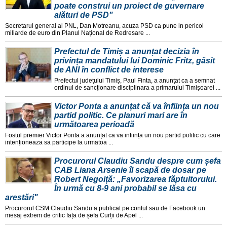
poate construi un proiect de guvernare
alături de PSD"
Secretarul general al PNL, Dan Motreanu, acuza PSD ca pune in pericol
miliarde de euro din Planul Național de Redresare ...
Prefectul de Timiș a anunțat decizia în
privința mandatului lui Dominic Fritz, găsit
de ANI în conflict de interese
Prefectul județului Timiș, Paul Finta, a anunțat ca a semnat
ordinul de sancționare disciplinara a primarului Timișoarei ...
Victor Ponta a anunțat că va înființa un nou
partid politic. Ce planuri mari are în
următoarea perioadă
Fostul premier Victor Ponta a anunțat ca va inființa un nou partid politic cu care
intenționeaza sa participe la urmatoa ...
Procurorul Claudiu Sandu despre cum șefa
CAB Liana Arsenie îl scapă de dosar pe
Robert Negoiță: „Favorizarea făptuitorului.
În urmă cu 8-9 ani probabil se lăsa cu
arestări"
Procurorul CSM Claudiu Sandu a publicat pe contul sau de Facebook un
mesaj extrem de critic fața de șefa Curții de Apel ...