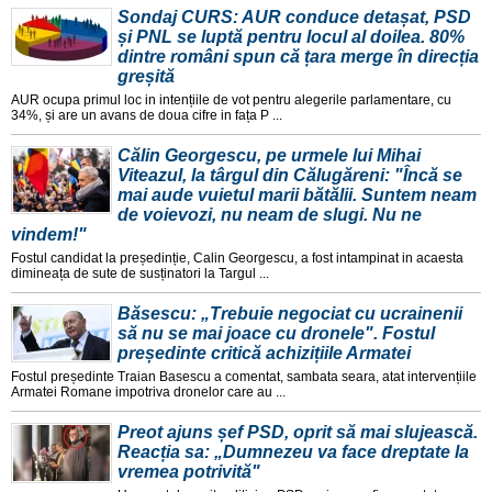
Sondaj CURS: AUR conduce detașat, PSD
și PNL se luptă pentru locul al doilea. 80%
dintre români spun că țara merge în direcția
greșită
AUR ocupa primul loc in intențiile de vot pentru alegerile parlamentare, cu
34%, și are un avans de doua cifre in fața P ...
Călin Georgescu, pe urmele lui Mihai
Viteazul, la târgul din Călugăreni: "Încă se
mai aude vuietul marii bătălii. Suntem neam
de voievozi, nu neam de slugi. Nu ne
vindem!"
Fostul candidat la președinție, Calin Georgescu, a fost intampinat in acaesta
dimineața de sute de susținatori la Targul ...
Băsescu: „Trebuie negociat cu ucrainenii
să nu se mai joace cu dronele". Fostul
președinte critică achizițiile Armatei
Fostul președinte Traian Basescu a comentat, sambata seara, atat intervențiile
Armatei Romane impotriva dronelor care au ...
Preot ajuns șef PSD, oprit să mai slujească.
Reacția sa: „Dumnezeu va face dreptate la
vremea potrivită"