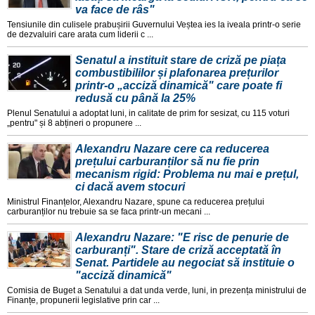
va face de râs"
Tensiunile din culisele prabușirii Guvernului Veștea ies la iveala printr-o serie
de dezvaluiri care arata cum liderii c ...
Senatul a instituit stare de criză pe piața
combustibililor și plafonarea prețurilor
printr-o „acciză dinamică" care poate fi
redusă cu până la 25%
Plenul Senatului a adoptat luni, in calitate de prim for sesizat, cu 115 voturi
„pentru" și 8 abțineri o propunere ...
Alexandru Nazare cere ca reducerea
prețului carburanților să nu fie prin
mecanism rigid: Problema nu mai e prețul,
ci dacă avem stocuri
Ministrul Finanțelor, Alexandru Nazare, spune ca reducerea prețului
carburanților nu trebuie sa se faca printr-un mecani ...
Alexandru Nazare: "E risc de penurie de
carburanți". Stare de criză acceptată în
Senat. Partidele au negociat să instituie o
"acciză dinamică"
Comisia de Buget a Senatului a dat unda verde, luni, in prezența ministrului de
Finanțe, propunerii legislative prin car ...