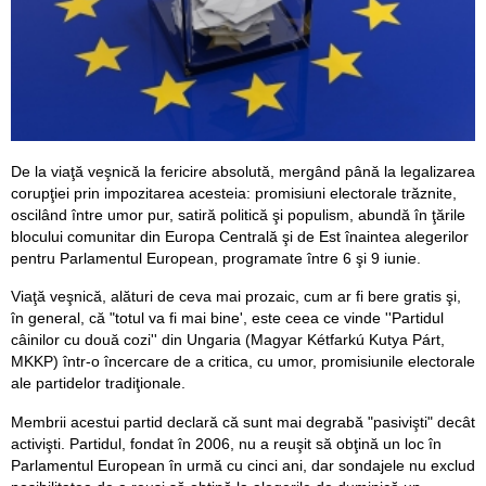
De la viaţă veşnică la fericire absolută, mergând până la legalizarea
corupţiei prin impozitarea acesteia: promisiuni electorale trăznite,
oscilând între umor pur, satiră politică şi populism, abundă în ţările
blocului comunitar din Europa Centrală şi de Est înaintea alegerilor
pentru Parlamentul European, programate între 6 şi 9 iunie.
Viaţă veşnică, alături de ceva mai prozaic, cum ar fi bere gratis şi,
în general, că "totul va fi mai bine', este ceea ce vinde ''Partidul
câinilor cu două cozi'' din Ungaria (Magyar Kétfarkú Kutya Párt,
MKKP) într-o încercare de a critica, cu umor, promisiunile electorale
ale partidelor tradiţionale.
Membrii acestui partid declară că sunt mai degrabă "pasivişti" decât
activişti. Partidul, fondat în 2006, nu a reuşit să obţină un loc în
Parlamentul European în urmă cu cinci ani, dar sondajele nu exclud