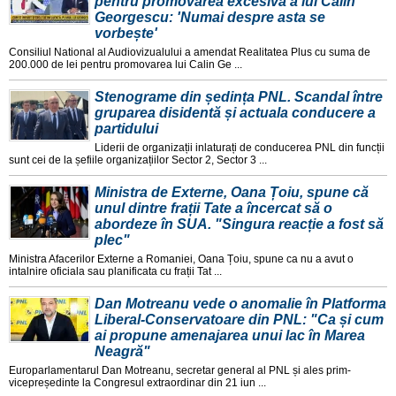
pentru promovarea excesivă a lui Călin
Georgescu: 'Numai despre asta se
vorbește'
Consiliul National al Audiovizualului a amendat Realitatea Plus cu suma de
200.000 de lei pentru promovarea lui Calin Ge ...
Stenograme din ședința PNL. Scandal între
gruparea disidentă și actuala conducere a
partidului
Liderii de organizații inlaturați de conducerea PNL din funcții
sunt cei de la șefiile organizațiilor Sector 2, Sector 3 ...
Ministra de Externe, Oana Țoiu, spune că
unul dintre frații Tate a încercat să o
abordeze în SUA. "Singura reacție a fost să
plec"
Ministra Afacerilor Externe a Romaniei, Oana Țoiu, spune ca nu a avut o
intalnire oficiala sau planificata cu frații Tat ...
Dan Motreanu vede o anomalie în Platforma
Liberal-Conservatoare din PNL: "Ca și cum
ai propune amenajarea unui lac în Marea
Neagră"
Europarlamentarul Dan Motreanu, secretar general al PNL și ales prim-
vicepreședinte la Congresul extraordinar din 21 iun ...