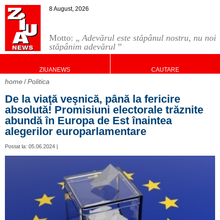
8 August, 2026
Motto: „
Adevărul este stăpânul nostru, nu noi
stăpânim adevărul
”
ZIUANEWS
CAUTARE
home
Politica
De la viaţă veşnică, până la fericire
absolută! Promisiuni electorale trăznite
abundă în Europa de Est înaintea
alegerilor europarlamentare
Postat la: 05.06.2024 |