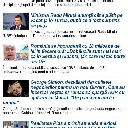
Un preot devenit politician PSD a ajuns sa fie cercetat
disciplinar și oprit din a sluji dupa ce superiorii ierarhici di ...
Ministrul Radu Miruță anunță cât a plătit pe
vacanța în Turcia, după ce a fost surprins
pe plajă
În vacanța parlamentara, ministrul Apararii, Radu Miruța
(USR), interimar la Transporturi, a fost surprins in timp ...
România se împrumută cu 18 milioane de
lei în fiecare oră: „Dobânzile sunt mai mari
ca în Serbia și Albania, țări care nu fac parte
din UE"
În ultimul an, datoria publica a crescut cu 158,3 miliarde de lei (434
milioane/zi), depașind pentru prima data pr ...
George Simion, dezvăluiri din culisele
negocierilor pentru un nou Guvern. Cum au
încercat Veștea și Tomac să spargă AUR cu
ajutorul lui Murad. "De parcă noi am fi o
tarabă"
George Simion scoate la suprafața jocurile de culise din perioada negocierilor
pentru noul Cabinet. Liderul AUR acuza di ...
Realitatea Plus a primit amenda maximă