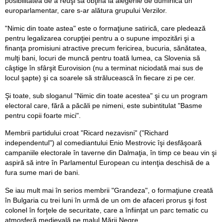
posibilitatea de a reuşi să obţină la alegerile de duminică un
europarlamentar, care s-ar alătura grupului Verzilor.
"Nimic din toate astea" este o formaţiune satirică, care pledează
pentru legalizarea corupţiei pentru a o supune impozitări şi a
finanţa promisiuni atractive precum fericirea, bucuria, sănătatea,
mulţi bani, locuri de muncă pentru toată lumea, ca Slovenia să
câştige în sfârşit Eurovision (nu a terminat niciodată mai sus de
locul şapte) şi ca soarele să strălucească în fiecare zi pe cer.
Şi toate, sub sloganul "Nimic din toate acestea" şi cu un program
electoral care, fără a păcăli pe nimeni, este subintitulat "Basme
pentru copii foarte mici".
Membrii partidului croat "Ricard nezavisni" ("Richard
independentul") al comediantului Enio Mestrovic îşi desfăşoară
campaniile electorale în taverne din Dalmaţia, în timp ce beau vin şi
aspiră să intre în Parlamentul European cu intenţia deschisă de a
fura sume mari de bani.
Se iau mult mai în serios membrii "Grandeza", o formaţiune creată
în Bulgaria cu trei luni în urmă de un om de afaceri prorus şi fost
colonel în forţele de securitate, care a înfiinţat un parc tematic cu
atmosferă medievală pe malul Mării Negre.