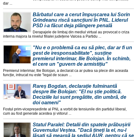
dar ...
Bărbatul care a cerut împușcarea lui Sorin
Grindeanu riscă sancțiuni în PNL. Liderul
PSD i-a făcut deja plângere penală
Derapajele de limbaj din mediul virtual au provocat o criza
interna majora la nivelul filialei județene Valcea a Partidu ...
"Nu e o problemă ca eu să plec, dar ar fi un
gest de iresponsabilitate", susține
premierul interimar, Ilie Bolojan. În schimb,
el cere un "guvern de armistițiu"
Premierul interimar, Ilie Bolojan, a declarat ca ar putea sa plece din aceasta
funcție, intrucat nu este "legat de scaun ...
Rareș Bogdan, declarație fulminantă
despre Ilie Bolojan: "El nu știe politică.
Deciziile lui sunt pregătite, din umbră, de
doi oameni"
Fostul prim-vicepreședinte al PNL a vorbit de tensiunile din partidul liberal,
cum au fost generate acestea și viitorul ...
Statul Paralel: Detalii din spatele prăbușirii
Guvernului Veștea. "Dacă țineți la el, nu-l
lăsați să meargă la sediul AUR, pentru că se