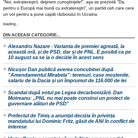
"Noi, extratereştrii, deţinem cunoştinţele!", aşa se prezintă "Da,
pentru o Europă mai bună cu extratereştri", un partid ceh care cere
un vot pentru a pune capăt războiului în Ucraina.
loading...
DIN ACEEASI CATEGORIE...
Alexandru Nazare - Varianta de premier agreată, la
această oră, și de PSD, dar și de PNL. E posibil ca pe
10 august sa se ia o decizie în acest sens
Nicușor Dan publică averea concubinei după
"Amendamentul Mirabela": terenuri, case moștenite,
salariu de la Dacia și un împrumut de 116.000 de lei
Scandal după votul pe Legea decarbonizării. Dan
Motreanu: „PNL nu mai poate construi un proiect de
guvernare alături de PSD"
Prefectul de Timiș a anunțat decizia în privința
mandatului lui Dominic Fritz, găsit de ANI în conflict de
interese