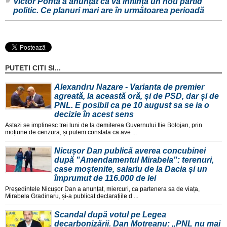
Victor Ponta a anunțat că va înființa un nou partid
politic. Ce planuri mari are în următoarea perioadă
PUTETI CITI SI...
Alexandru Nazare - Varianta de premier
agreată, la această oră, și de PSD, dar și de
PNL. E posibil ca pe 10 august sa se ia o
decizie în acest sens
Astazi se implinesc trei luni de la demiterea Guvernului Ilie Bolojan, prin
moțiune de cenzura, și putem constata ca ave ...
Nicușor Dan publică averea concubinei
după "Amendamentul Mirabela": terenuri,
case moștenite, salariu de la Dacia și un
împrumut de 116.000 de lei
Președintele Nicușor Dan a anunțat, miercuri, ca partenera sa de viața,
Mirabela Gradinaru, și-a publicat declarațiile d ...
Scandal după votul pe Legea
decarbonizării. Dan Motreanu: „PNL nu mai