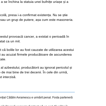
 a se închina la statuia unei bufnițe uriașe și a
icolă, presa i-a confirmat existența. Nu se știe
t sau un grup de putere, așa cum este masoneria.
bestul provoacă cancer, a existat o perioadă în
atat ca un mit.
 că bolile lor au fost cauzate de utilizarea acestui
și au acuzat firmele producătoare de ascunderea
tate.
l azbestului, producătorii au ignorat pericolul și
 de mai bine de trei decenii. În cele din urmă,
t interzisă.
dențial Cătălin Avramescu e urmărit penal. Fosta parteneră