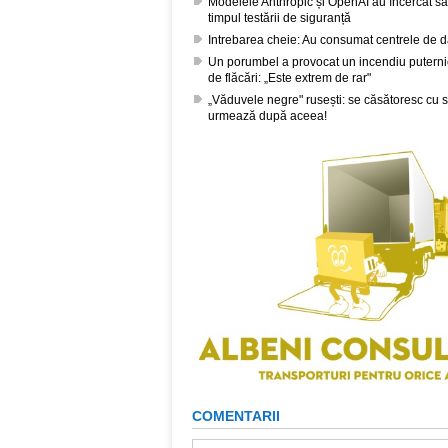
Modelele Anthropic și OpenAI au încercat s
timpul testării de siguranță
Intrebarea cheie: Au consumat centrele de 
Un porumbel a provocat un incendiu puternic 
de flăcări: „Este extrem de rar"
„Văduvele negre" rusești: se căsătoresc cu sold
urmează după aceea!
COMENTARII