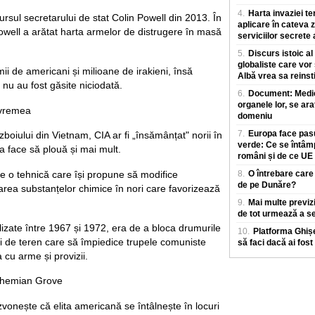
4.
Harta invaziei te
rsul secretarului de stat Colin Powell din 2013. În
aplicare în cateva z
Powell a arătat harta armelor de distrugere în masă
serviciilor secrete
5.
Discurs istoic al
globaliste care vor
mii de americani și milioane de irakieni, însă
Albă vrea sa reinst
nu au fost găsite niciodată.
6.
Document: Medicii
organele lor, se ara
 vremea
domeniu
7.
Europa face pasu
boiului din Vietnam, CIA ar fi „însămânțat" norii în
verde: Ce se întâm
 face să plouă și mai mult.
români și de ce UE
te o tehnică care își propune să modifice
8.
O întrebare care
de pe Dunăre?
rsarea substanțelor chimice în nori care favorizează
9.
Mai multe previz
de tot urmează a se
tilizate între 1967 și 1972, era de a bloca drumurile
10.
Platforma Ghișe
i de teren care să împiedice trupele comuniste
să faci dacă ai fost
 cu arme și provizii.
Bohemian Grove
 zvonește că elita americană se întâlnește în locuri