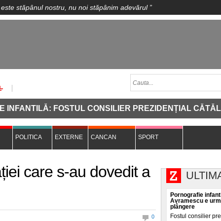
 este stăpânul nostru, nu noi stăpânim adevărul
”
NTILĂ: FOSTUL CONSILIER PREZIDENȚIAL CĂTĂLIN A
POLITICA
EXTERNE
CANCAN
SPORT
ației care s-au dovedit a
ULTIM
Pornografie infanti
Avramescu e urmăr
plângere
Fostul consilier pr
0