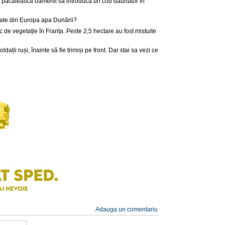
ă păcălească oamenii să introducă un cod dăunător în
date din Europa apa Dunării?
de vegetație în Franța. Peste 2,5 hectare au fost mistuite
ații ruși, înainte să fie trimiși pe front. Dar stai sa vezi ce
Adauga un comentariu