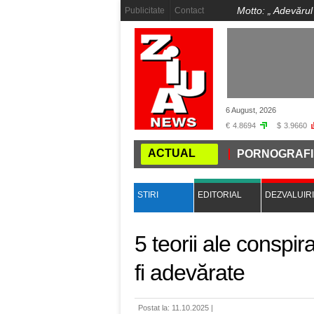
Motto: „
Adevărul
Publicitate
Contact
6 August, 2026
€
4.8694
$
3.9660
ACTUAL
 ÎȘI MUTĂ CAPITALA LA NIBIRU
PORNOGRAFIE INFA
STIRI
EDITORIAL
DEZVALUIRI
5 teorii ale conspir
fi adevărate
Postat la: 11.10.2025 |