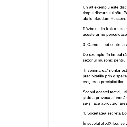
Un alt exemplu este discu
timpul discursului său, 
ale lui Saddam Hussein.
Războiul din Irak a ucis 
aceste arme periculoase 
3. Oamenii pot controla
De exemplu, în timpul răz
sezonul musonic pentru a
"Inseminarea" norilor es
precipitațiile prin dispe
creșterea precipitațiilor.
Scopul acestei tactici, u
și de a provoca alunecăr
să-și facă aprovizionarea
4. Societatea secretă 
În secolul al XIX-lea, se