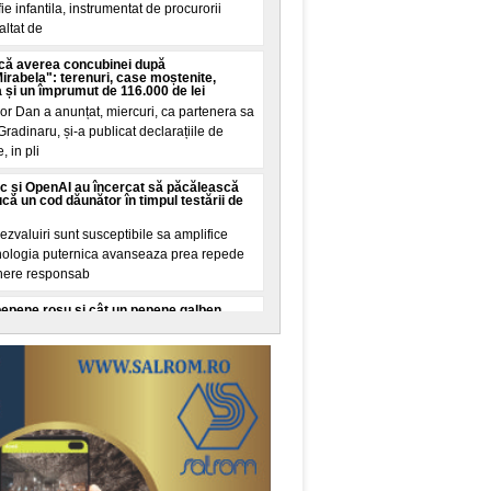
e infantila, instrumentat de procurorii
altat de
că averea concubinei după
abela": terenuri, case moștenite,
a și un împrumut de 116.000 de lei
or Dan a anunțat, miercuri, ca partenera sa
Gradinaru, și-a publicat declarațiile de
, in pli
c și OpenAI au încercat să păcălească
că un cod dăunător în timpul testării de
zvaluiri sunt susceptibile sa amplifice
ehnologia puternica avanseaza prea repede
here responsab
pepene roșu și cât un pepene galben.
ult conform cercetarilor de nutriție
izate pentru doi pepeni, unul roșu și unul
ecare. O cana de zahar ar insemna 200
stea sunt unit
 Au consumat centrele de date din Europa
, puterea totala instalata a tuturor
in Germania, Austria, Ungaria, Slovacia și