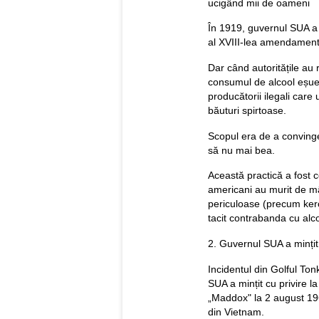
ucigând mii de oameni
În 1919, guvernul SUA a 
al XVIII-lea amendament 
Dar când autoritățile au r
consumul de alcool eșuea
producătorii ilegali care
băuturi spirtoase.
Scopul era de a convinge
să nu mai bea.
Această practică a fost 
americani au murit de mâ
periculoase (precum kero
tacit contrabanda cu alco
2. Guvernul SUA a mințit
Incidentul din Golful To
SUA a mințit cu privire 
„Maddox" la 2 august 1964
din Vietnam.