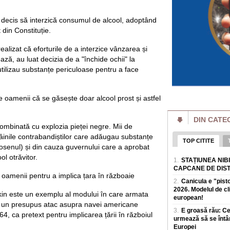
Serbia - deci din țar
Un porumbel a pro
decis să interzică consumul de alcool, adoptând
în Franța. Peste 2,
din Constituție.
„Este extrem de r
Un porumbel care a 
ealizat că eforturile de a interzice vânzarea și
incendiu de vegeta
ză, au luat decizia de a "închide ochii" la
francez Dordogne. 
 utilizau substanțe periculoase pentru a face
„Văduvele negre" r
înainte să fie trim
după aceea!
 oamenii că se găsește doar alcool prost și astfel
Scandalul așa-numi
Rusia, unde femei 
armatei pentru a i
DIN CATE
combinată cu explozia pieței negre. Mii de
Scandal după votu
inile contrabandiștilor care adăugau substanțe
Motreanu: „PNL nu
TOP CITITE
guvernare alături
senul) și din cauza guvernului care a aprobat
Secretarul genera
ol otrăvitor.
1.
STAȚIUNEA NIB
pune in pericol mil
CAPCANE DE DIS
Redresare și Rezi
 oamenii pentru a implica țara în războaie
2.
Canicula e "pist
2026. Modelul de c
Smartwatch pentru 
nkin este un exemplu al modului în care armata
Funcțiile care co
european!
la un presupus atac asupra navei americane
În ultimii ani, sma
3.
E groasă rău: C
, ca pretext pentru implicarea țării în războiul
simplu accesoriu teh
urmează să se întâ
monitorizeze s
Europei