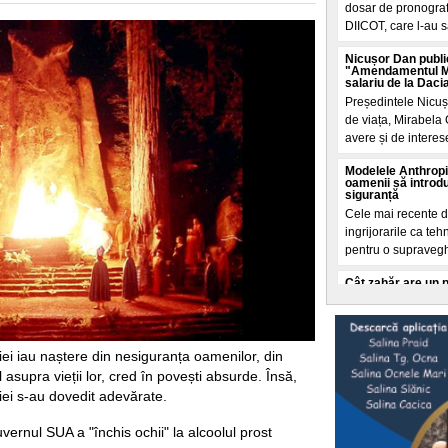
dosar de pronografi
DIICOT, care l-au s
Nicușor Dan publi
"Amendamentul Mir
salariu de la Daci
Președintele Nicuș
de viața, Mirabela 
avere și de interese
Modelele Anthropi
oamenii să introdu
siguranță
Cele mai recente de
ingrijorarile ca t
pentru o supraveg
Cât zahăr are un 
Care îngrașă mai m
Calculele sunt real
galben, de 3 kg fi
grame zahar. Cam a
ției iau naștere din nesiguranța oamenilor, din
 asupra vieții lor, cred în povești absurde. Însă,
Intrebarea cheie:
ției s-au dovedit adevărate.
apa Dunării?
Conform datelor ONU
guvernul SUA a "închis ochii" la alcoolul prost
centrelor de date d