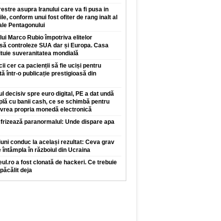
restre asupra Iranului care va fi pusa in
ile, conform unui fost ofiter de rang inalt al
 ale Pentagonului
 lui Marco Rubio împotriva elitelor
 să controleze SUA dar și Europa. Casa
ituie suveranitatea mondială
 cer ca pacienții să fie uciși pentru
tă într-o publicație prestigioasă din
l decisiv spre euro digital, PE a dat undă
plă cu banii cash, ce se schimbă pentru
 vrea propria monedă electronică
 frizează paranormalul: Unde dispare apa
iuni conduc la același rezultat: Ceva grav
 întâmpla în războiul din Ucraina
ul.ro a fost clonată de hackeri. Ce trebuie
 păcălit deja