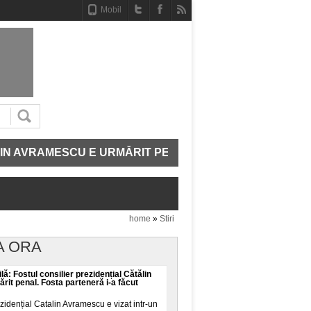
Mobil
VRAMESCU E URMĂRIT PENAL. FOSTA PARTENERĂ I-A 
home
»
Stiri
A ORA
lă: Fostul consilier prezidențial Cătălin
it penal. Fosta parteneră i-a făcut
ezidențial Catalin Avramescu e vizat intr-un