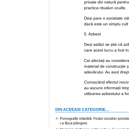
private din natură pentru
practica ritualuri oculte.
Deși pare o societate rid
dacă este un simplu cul
5. Azbest
Deși astăzi se știe că az
care acest lucru a fost tr
Cei afectați au considerat
material de construcție 
adevărului. Au avut drep
Cunoscând efectul nociv a
au ascuns informații timp
utilizarea azbestului a fos
DIN ACEEASI CATEGORIE...
Pornografie infantilă: Fostul consilier prezi
i-a făcut plângere