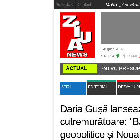
Motto: „
Adevărul
Publicitate
Contact
9 August, 2026
€
4.8694
$
3.9660
ACTUAL
AMENI AU MERS LA BISERICĂ PENTRU PRESUPUSĂ NUN
STIRI
EDITORIAL
DEZVALUIRI
Daria Gușă lanseaz
cutremurătoare: "Ba
geopolitice și Nou