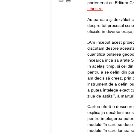
parteneriat cu Editura Cr
Libris.ro
.
Autoarea a și dezvăluit c
despre tot procesul scrier
oficiale în diverse orașe, 
„Am început acest proiec
discutam despre această 
cuantifica puterea geopol
încearcă încă să arate 
În același timp, și cei din
pentru a se defini din pu
am decis să creez, prin 
instrument de a defini pu
a putea înțelege exact cu
ziua de astăzi", a mărtur
Cartea oferă o descrier
explicația decăderii aces
pentru înțelegerea puteri
modului în care se duce a
modului în care lumea se 