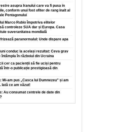
restre asupra Iranului care va fi pusa in
ile, conform unui fost ofiter de rang inalt al
 ale Pentagonului
 lui Marco Rubio împotriva elitelor
 să controleze SUA dar și Europa. Casa
ituie suveranitatea mondială
 frizează paranormalul: Unde dispare apa
iuni conduc la același rezultat: Ceva grav
 întâmpla în războiul din Ucraina
 cer ca pacienții să fie uciși pentru
tă într-o publicație prestigioasă din
n: Mi-am pus „Casca lui Dumnezeu" și am
. Iată ce am văzut!
e: Au consumat centrele de date din
?