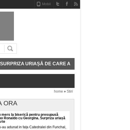
Mobil
ZA URIAȘĂ DE CARE AU AVUT PARTE
BULGARIA O C
home
»
Stiri
A ORA
 mers la biserică pentru presupusă
ano Ronaldo cu Georgina. Surpriza uriașă
arte
-au adunat in fața Catedralei din Funchal,