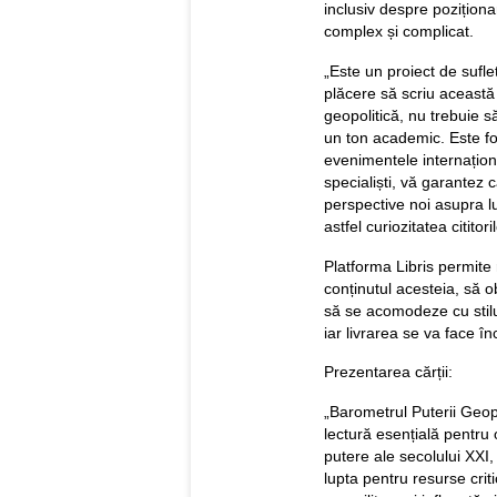
inclusiv despre pozițion
complex și complicat.
„Este un proiect de sufl
plăcere să scriu această 
geopolitică, nu trebuie s
un ton academic. Este foa
evenimentele internaționa
specialiști, vă garantez c
perspective noi asupra l
astfel curiozitatea cititoril
Platforma Libris permite ră
conținutul acesteia, să o
să se acomodeze cu stilu
iar livrarea se va face î
Prezentarea cărții:
„Barometrul Puterii Geop
lectură esențială pentru 
putere ale secolului XXI,
lupta pentru resurse criti