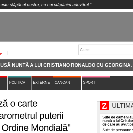
 este stăpânul nostru, nu noi stăpânim adevărul
”
TĂ A LUI CRISTIANO RONALDO CU GEORGINA. SURPRI
POLITICA
EXTERNE
CANCAN
SPORT
ă o carte
ULTIM
rometrul puterii
Sute de oameni au
nuntă a lui Cristi
a Ordine Mondială"
de care au avut p
Sute de persoane s