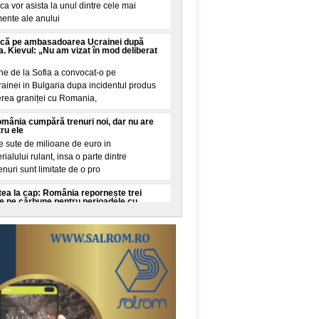
a vor asista la unul dintre cele mai
ente ale anului
acă pe ambasadoarea Ucrainei după
a. Kievul: „Nu am vizat în mod deliberat
rne de la Sofia a convocat-o pe
inei in Bulgaria dupa incidentul produs
rea graniței cu Romania,
omânia cumpără trenuri noi, dar nu are
tru ele
 sute de milioane de euro in
alului rulant, insa o parte dintre
renuri sunt limitate de o pro
intea la cap: România repornește trei
ie pe cărbune pentru perioadele cu
 energie
etice pe carbune din cadrul Complexului
r fi repuse in funcțiune, in contextul
 mari asupra s
ani, dispărută în apele unui lac din Italia,
iață după cinci ore. Unde au descoperit-o
re
pe lacul Bolsena, din centrul Italiei, unde
n varsta de 28 de ani a fost data disparuta