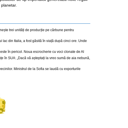
 planetar.
nește trei unități de producție pe cărbune pentru
 lac din Italia, a fost găsită în viață după cinci ore. Unde
este în pericol. Noua escrocherie cu voci clonate de AI
nțe în SUA: „Dacă vă așteptați la vreo sumă de aia nebună,
cinilor. Ministrul de la Sofia se laudă cu exporturile