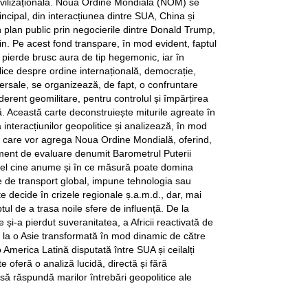
 civilizațională. Noua Ordine Mondială (NOM) se
rincipal, din interacțiunea dintre SUA, China și
în plan public prin negocierile dintre Donald Trump,
tin. Pe acest fond transpare, în mod evident, faptul
i pierde brusc aura de tip hegemonic, iar în
lice despre ordine internațională, democrație,
niversale, se organizează, de fapt, o confruntare
erent geomilitare, pentru controlul și împărțirea
ță. Această carte deconstruiește miturile agreate în
interacțiunilor geopolitice și analizează, în mod
rii care vor agrega Noua Ordine Mondială, oferind,
ument de evaluare denumit Barometrul Puterii
stfel cine anume și în ce măsură poate domina
le de transport global, impune tehnologia sau
decide în crizele regionale ș.a.m.d., dar, mai
tul de a trasa noile sfere de influență. De la
și-a pierdut suveranitatea, a Africii reactivată de
i, la o Asie transformată în mod dinamic de către
 America Latină disputată între SUA și ceilalți
e oferă o analiză lucidă, directă și fără
ă răspundă marilor întrebări geopolitice ale