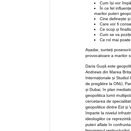
Cum își vor împăr
În ce fel influen
marilor puteri geopo
Cine definește și
Care vor fi conse
Ce scop și finalit
Cum se va poziți
Ce rol mai poate
Așadar, sunteți posesorii
provocatoare a marilor s
Daria Gușă este geopoliti
Andrews din Marea Britan
Internaționale și Studiul 
de pregătire la ONU, Pa
și Dubai, în plan mediatic
geopolitica lumii multipo
cercetarea de specialitat
geopolitice dintre Est și
împarte la nivelul infrastr
ideologiilor ce reprezintă
puteri aflate în confrunt
fenomenul restructurării p