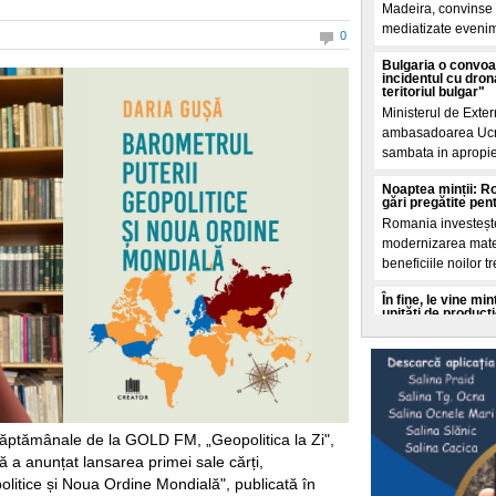
Madeira, convinse c
mediatizate evenim
0
Bulgaria o convo
incidentul cu dron
teritoriul bulgar"
Ministerul de Exte
ambasadoarea Ucra
sambata in apropie
Noaptea minții: R
gări pregătite pen
Romania investește
modernizarea materi
beneficiile noilor t
În fine, le vine m
unități de producț
consum ridicat de
Trei grupuri energ
Energetic Oltenia vo
presiunilor tot mai
O turistă de 28 de 
a fost găsită în v
 săptămânale de la GOLD FM, „Geopolitica la Zi",
echipele de salva
ă a anunțat lansarea primei sale cărți,
Momente de panica 
olitice și Noua Ordine Mondială", publicată în
o turista germana i