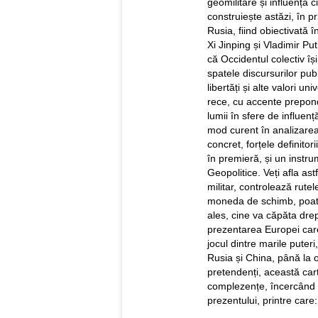
geomilitare și influență
construiește astăzi, în p
Rusia, fiind obiectivată 
Xi Jinping și Vladimir Pu
că Occidentul colectiv îș
spatele discursurilor pub
libertăți și alte valori u
rece, cu accente prepond
lumii în sfere de influen
mod curent în analizarea 
concret, forțele definito
în premieră, și un instr
Geopolitice. Veți afla a
militar, controlează rute
moneda de schimb, poate 
ales, cine va căpăta drep
prezentarea Europei care 
jocul dintre marile puter
Rusia și China, până la o
pretendenți, această cart
complezențe, încercând s
prezentului, printre care: