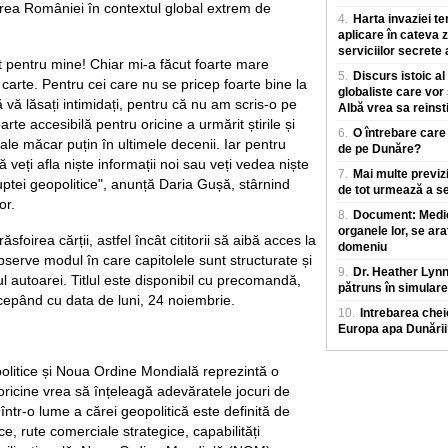
area României în contextul global extrem de
4.
Harta invaziei te
aplicare în cateva z
serviciilor secrete
et pentru mine! Chiar mi-a făcut foarte mare
5.
Discurs istoic al
carte. Pentru cei care nu se pricep foarte bine la
globaliste care vor
ă vă lăsați intimidați, pentru că nu am scris-o pe
Albă vrea sa reinst
rte accesibilă pentru oricine a urmărit știrile și
6.
O întrebare care
le măcar puțin în ultimele decenii. Iar pentru
de pe Dunăre?
ă veți afla niște informații noi sau veți vedea niște
7.
Mai multe previz
uptei geopolitice", anunță Daria Gușă, stârnind
de tot urmează a se
or.
8.
Document: Medicii
organele lor, se ara
sfoirea cărții, astfel încât cititorii să aibă acces la
domeniu
bserve modul în care capitolele sunt structurate și
9.
Dr. Heather Lyn
l autoarei. Titlul este disponibil cu precomandă,
pătruns în simulare
ncepând cu data de luni, 24 noiembrie.
10.
Intrebarea chei
Europa apa Dunării
olitice și Noua Ordine Mondială reprezintă o
oricine vrea să înțeleagă adevăratele jocuri de
 într-o lume a cărei geopolitică este definită de
ce, rute comerciale strategice, capabilități