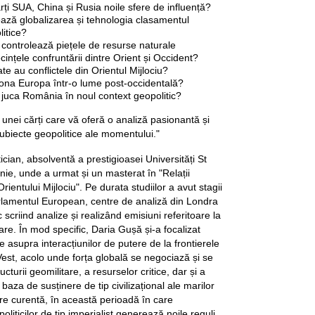
ți SUA, China și Rusia noile sfere de influență?
țează globalizarea și tehnologia clasamentul
litice?
 controlează piețele de resurse naturale
cințele confruntării dintre Orient și Occident?
ate au conflictele din Orientul Mijlociu?
ona Europa într-o lume post-occidentală?
 juca România în noul context geopolitic?
 unei cărți care vă oferă o analiză pasionantă și
ubiecte geopolitice ale momentului."
cian, absolventă a prestigioasei Universități St
ie, unde a urmat și un masterat în "Relații
Orientului Mijlociu". Pe durata studiilor a avut stagii
rlamentul European, centre de analiză din Londra
 scriind analize și realizând emisiuni referitoare la
lare. În mod specific, Daria Gușă și-a focalizat
e asupra interacțiunilor de putere de la frontierele
 Vest, acolo unde forța globală se negociază și se
ucturii geomilitare, a resurselor critice, dar și a
 baza de susținere de tip civilizațional ale marilor
are curentă, în această perioadă în care
oliticilor de tip imperialist generează noile reguli