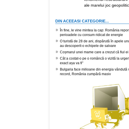
ale marelui joc geopolitic
DIN ACEEASI CATEGORIE...
În fine, le vine mintea la cap: România repor
perioadele cu consum ridicat de energie
O turistă de 28 de ani, dispărută în apele unui
au descoperit-o echipele de salvare
Coșmarul unei mame care a crezut că fiul ei 
Cât a costat-o pe o româncă o vizită la urge
exact așa va fi"
Bulgaria face milioane din energia vândută ve
record, România cumpără masiv