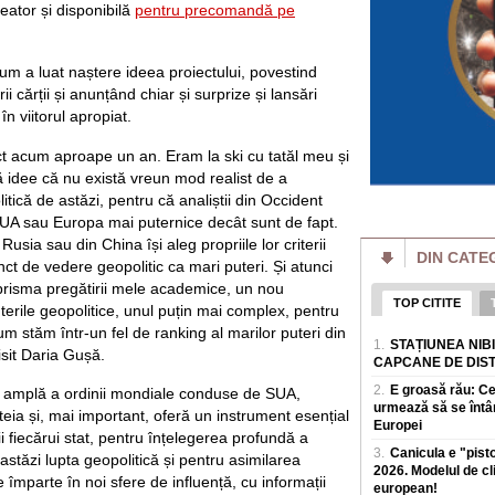
eator și disponibilă
pentru precomandă pe
dupa ce a intrat in
Coșmarul unei mame
Noua escrocherie 
um a luat naștere ideea proiectului, povestind
O femeie din Buffal
ii cărții și anunțând chiar și surprize și lansări
coșmar crezand ca f
în viitorul apropiat.
moarte. Totul a porn
t acum aproape un an. Eram la ski cu tatăl meu și
Cât a costat-o pe 
„Dacă vă așteptaț
idee că nu există vreun mod realist de a
va fi"
itică de astăzi, pentru că analiștii din Occident
O tanara romanca d
SUA sau Europa mai puternice decât sunt de fapt.
ce a dezvaluit o fa
 Rusia sau din China își aleg propriile lor criterii
achite pentru o vizi
DIN CATE
nct de vedere geopolitic ca mari puteri. Și atunci
Bulgaria face mili
prisma pregătirii mele academice, un nou
Ministrul de la So
TOP CITITE
terile geopolitice, unul puțin mai complex, pentru
România cumpără
m stăm într-un fel de ranking al marilor puteri din
Bulgaria face milio
1.
STAȚIUNEA NIB
isit Daria Gușă.
de la Sofia se lau
CAPCANE DE DIS
masivBulgaria inre
2.
E groasă rău: C
e amplă a ordinii mondiale conduse de SUA,
urmează să se întâ
România a câștigat
teia și, mai important, oferă un instrument esențial
Inteligență Artific
Europei
i fiecărui stat, pentru înțelegerea profundă a
Cei opt elevi care
3.
Canicula e "pist
stăzi lupta geopolitică și pentru asimilarea
Internationala de In
2026. Modelul de c
împarte în noi sfere de influență, cu informații
perioada 2-8 augus
european!