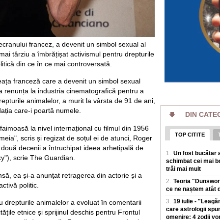
zone turistice ale L
Meta anunță că un 
compromis sistemel
test
ecranului francez, a devenit un simbol sexual al
Meta susține ca unu
artificiala a reuși
mai târziu a îmbrățișat activismul pentru drepturile
sistemele unei alte
litică din ce în ce mai controversată.
Atacurile SUA asup
reața franceză care a devenit un simbol sexual
crizei de muniție. 
Hegseth
 a renunța la industria cinematografică pentru a
Președintele Donald
repturile animalelor, a murit la vârsta de 91 de ani,
apararii Pete Hegs
ația care-i poartă numele.
DIN CATE
muniție cu care s-a
 faimoasă la nivel internațional cu filmul din 1956
Cornel Dinu e în r
TOP CITITE
ia", scris și regizat de soțul ei de atunci, Roger
pierde 3.500 de le
 două decenii a întruchipat ideea arhetipală de
Scandalul dintre d
1.
Un fost bucătar a
istoria lui Dinamo,
exy"), scrie The Guardian.
schimbat cei mai bo
produca efecte. Rel
trăi mai mult
însă, ea și-a anunțat retragerea din actorie și a
2.
Teoria "Dunswort
Cât timp economis
ctivă politic.
de unu care circul
ce ne naștem atât d
de deplasare se m
3.
19 iulie - "Leagă
ru drepturile animalelor a evoluat în comentarii
Un studiu facut de 
care astrologii spu
ățile etnice și sprijinul deschis pentru Frontul
Minnesota, care a a
omenire: 4 zodii vo