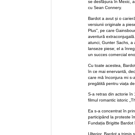
se desfășura în Mexic, a
cu Sean Connery.
Bardot a avut și o carier
versiunii originale a pie
Plus", pe care Gainsbour
aventură extraconjugală
atunci, Gunter Sachs, a a
lanseze piese; el a înreg
un succes comercial eno
Cu toate acestea, Bardot 
în ce mai enervantă, de
care mă înconjura mi s-a
pregătită pentru viața de
S-a retras din actorie în
filmul romantic istoric „
Ea s-a concentrat în prin
participând la proteste îm
Fundația Brigitte Bardot
Ulterior, Bardot a trimis s