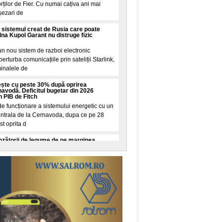
rților de Fier. Cu numai cațiva ani mai
șezari de
sistemul creat de Rusia care poate
olna Kupol Garant nu distruge fizic
un nou sistem de razboi electronic
rturba comunicațiile prin sateliții Starlink,
minalele de
rește cu peste 30% după oprirea
navodă. Deficitul bugetar din 2026
n PIB de Fitch
 funcționare a sistemului energetic cu un
centrala de la Cernavoda, dupa ce pe 28
st oprita d
zătorii de legume de pe marginea
u făcut controale. „Crește riscul
venimente rutiere"
u aplicat sancțiuni comercianților de legume-
re au vandut ilicit produse tradiționale sau
 au
nghiat patru bărbați cu o foarfecă în
ncă. Martor: „O cunosc de la centru"
i reținuta dupa atacul comis miercuri, 5
Garden, una dintre cele mai aglomerate