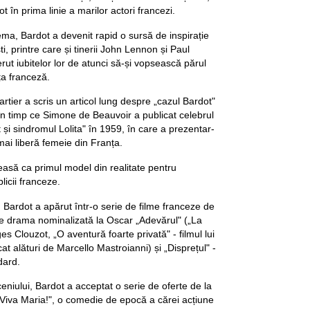
t în prima linie a marilor actori francezi.
ema, Bardot a devenit rapid o sursă de inspirație
ști, printre care și tinerii John Lennon și Paul
ut iubitelor lor de atunci să-și vopsească părul
ța franceză.
rtier a scris un articol lung despre „cazul Bardot"
în timp ce Simone de Beauvoir a publicat celebrul
 și sindromul Lolita" în 1959, în care a prezentar-
 mai liberă femeie din Franța.
easă ca primul model din realitate pentru
icii franceze.
 Bardot a apărut într-o serie de filme franceze de
e drama nominalizată la Oscar „Adevărul" („La
es Clouzot, „O aventură foarte privată" - filmul lui
at alături de Marcello Mastroianni) și „Disprețul" -
dard.
eniului, Bardot a acceptat o serie de oferte de la
„Viva Maria!", o comedie de epocă a cărei acțiune