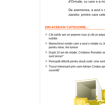
d'Ormale, cu care s-a mă
De asemenea, a avut o se
ziarelor, printre care ce
DIN ACEEASI CATEGORIE...
Cât zahăr are un pepene roșu și cât un pepe
nutriție
Manechinul român care a avut o relație cu Je
pentru mine. Am tumori
După 10 ani de relație, Cristiano Ronaldo se
sunt sincer"
Perioadă dificilă pentru două zodii: cine sun
Trucul interesant prin care Adrian Cristea s
cucerită"