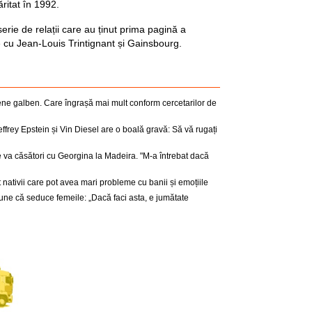
ritat în 1992.
rie de relații care au ținut prima pagină a
le cu Jean-Louis Trintignant și Gainsbourg.
ne galben. Care îngrașă mai mult conform cercetarilor de
ffrey Epstein și Vin Diesel are o boală gravă: Să vă rugați
 va căsători cu Georgina la Madeira. "M-a întrebat dacă
t nativii care pot avea mari probleme cu banii și emoțiile
pune că seduce femeile: „Dacă faci asta, e jumătate