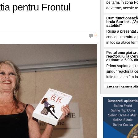
pe țarm, in zona Po
tia pentru Frontul
devreme, aceste a
Cum funcționează 
bruia Starlink. „V
satelitul"
Rusia a prezentat 
0
conceput pentru a pe
in loc sa atace ter
Prețul energiei c
reactorului la Cer
estimat la 5.9% di
Prima saptamana de
singur reactor la 
iulie unitatea 1 a fo
Amenzi pentru vân
drumului. Unde s-a
producerii unor e
Polițiștii rutieri a
fructe sau celor ca
de sezon, dupa ce
Femeia care a înju
Londra ar fi româ
Femeia de 47 de an
august, in Covent 