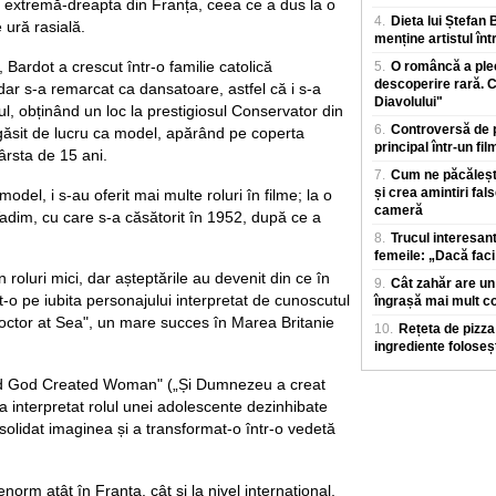
care parcurge in m
 extremă-dreapta din Franța, ceea ce a dus la o
4.
Dieta lui Ștefan 
ură rasială.
menține artistul înt
 Bardot a crescut într-o familie catolică
5.
O româncă a pleca
descoperire rară. C
 dar s-a remarcat ca dansatoare, astfel că i s-a
Diavolului"
l, obținând un loc la prestigiosul Conservator din
6.
Controversă de pr
a găsit de lucru ca model, apărând pe coperta
principal într-un fi
vârsta de 15 ani.
7.
Cum ne păcălește
și crea amintiri fals
model, i s-au oferit mai multe roluri în filme; la o
cameră
Vadim, cu care s-a căsătorit în 1952, după ce a
8.
Trucul interesan
femeile: „Dacă faci
în roluri mici, dar așteptările au devenit din ce în
9.
Cât zahăr are un
t-o pe iubita personajului interpretat de cunoscutul
îngrașă mai mult co
octor at Sea", un mare succes în Marea Britanie
10.
Rețeta de pizza
ingrediente foloseș
And God Created Woman" („Și Dumnezeu a creat
a interpretat rolul unei adolescente dezinhibate
solidat imaginea și a transformat-o într-o vedetă
norm atât în Franța, cât și la nivel internațional,