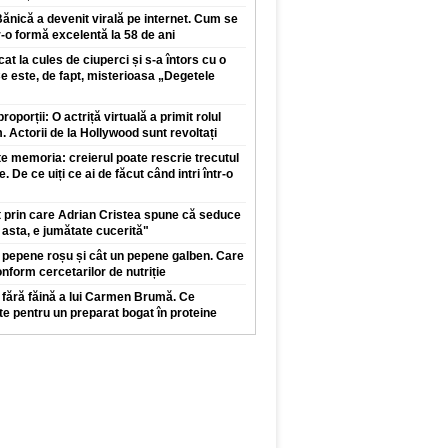
edie 46 de ki
Bănică a devenit virală pe internet. Cum se
r-o formă excelentă la 58 de ani
t la cules de ciuperci și s-a întors cu o
e este, de fapt, misterioasa „Degetele
oporții: O actriță virtuală a primit rolul
lm. Actorii de la Hollywood sunt revoltați
 memoria: creierul poate rescrie trecutul
e. De ce uiți ce ai de făcut când intri într-o
t prin care Adrian Cristea spune că seduce
 asta, e jumătate cucerită"
 pepene roșu și cât un pepene galben. Care
nform cercetarilor de nutriție
 fără făină a lui Carmen Brumă. Ce
te pentru un preparat bogat în proteine