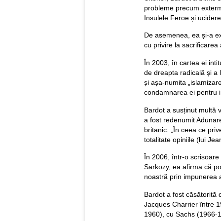
probleme precum extermin
Insulele Feroe și uciderea
De asemenea, ea și-a ex
cu privire la sacrificarea
În 2003, în cartea ei intit
de dreapta radicală și a l
și așa-numita „islamizare
condamnarea ei pentru in
Bardot a susținut multă 
a fost redenumit Adunare
britanic: „În ceea ce priv
totalitate opiniile (lui Je
În 2006, într-o scrisoare
Sarkozy, ea afirma că po
noastră prin impunerea a
Bardot a fost căsătorită 
Jacques Charrier între 19
1960), cu Sachs (1966-196