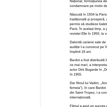
Național, formațiunea de
condamnare pe motiv de 
Născută în 1934 la Paris,
tradițională și prosperă,
permis să studieze baletu
Paris. În același timp, 
revistei Elle în 1950, la 
Datorită carierei sale de 
audiție l-a cunoscut pe 
împlinit 18 ani.
Bardot a fost distribuită 
ce mai mari; a interpreta
actor Dirk Bogarde în „D
în 1955.
Dar filmul lui Vadim, „
femeia"), în care Bardot 
din Saint-Tropez, i-a con
internațională.
Filmul a avut un succes e