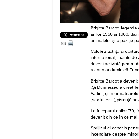
Brigitte Bardot, legenda 
anilor 1950 și 1960, dar 
animalelor și o poziție po
Celebra actriță și cântă
internațional, înainte de
deveni activistă pentru d
a anunțat duminică Fund
Brigitte Bardot a devenit
„Și Dumnezeu a creat feme
Vadim, și în următoarele
„sex kitten" („pisicuță s
La începutul anilor '70, 
devenit din ce în ce mai a
Sprijinul ei deschis pent
incendiare despre minorit