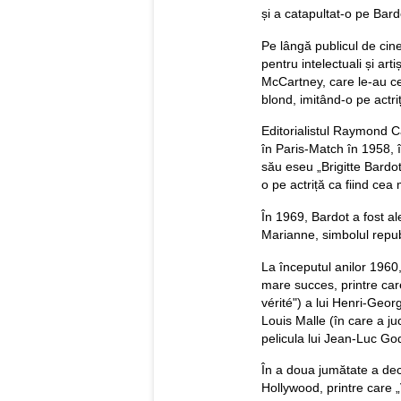
și a catapultat-o pe Bardo
Pe lângă publicul de cin
pentru intelectuali și arti
McCartney, care le-au cer
blond, imitând-o pe actri
Editorialistul Raymond Ca
în Paris-Match în 1958, 
său eseu „Brigitte Bardot
o pe actriță ca fiind cea
În 1969, Bardot a fost al
Marianne, simbolul republ
La începutul anilor 1960,
mare succes, printre car
vérité") a lui Henri-Georg
Louis Malle (în care a juc
pelicula lui Jean-Luc Go
În a doua jumătate a dec
Hollywood, printre care 