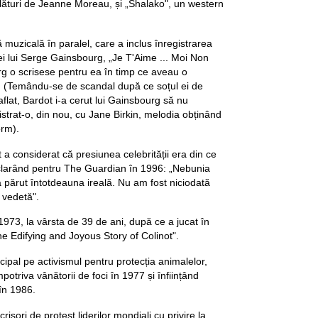
lături de Jeanne Moreau, și „Shalako", un western
ă muzicală în paralel, care a inclus înregistrarea
sei lui Serge Gainsbourg, „Je T'Aime ... Moi Non
g o scrisese pentru ea în timp ce aveau o
. (Temându-se de scandal după ce soțul ei de
flat, Bardot i-a cerut lui Gainsbourg să nu
istrat-o, din nou, cu Jane Birkin, melodia obținând
rm).
a considerat că presiunea celebrității era din ce
clarând pentru The Guardian în 1996: „Nebunia
 părut întotdeauna ireală. Nu am fost niciodată
 vedetă".
 1973, la vârsta de 39 de ani, după ce a jucat în
The Edifying and Joyous Story of Colinot".
cipal pe activismul pentru protecția animalelor,
potriva vânătorii de foci în 1977 și înființând
 în 1986.
crisori de protest liderilor mondiali cu privire la