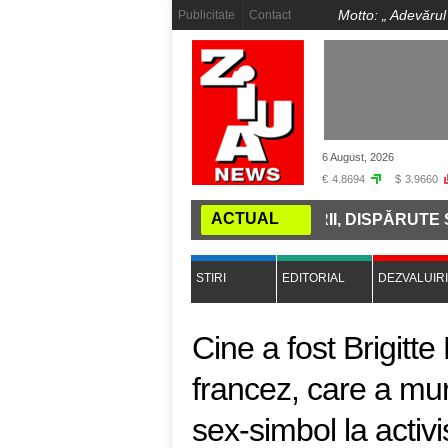
Motto: „
Adevărul
Publicitate
Contact
6 August, 2026
€
4.8694
$
3.9660
ACTUAL
RZISE DE PE ȚĂRMUL DUNĂRII, DISPĂRUTE SUB APE. „
STIRI
EDITORIAL
DEZVALUIRI
Cine a fost Brigitte
francez, care a muri
sex-simbol la activ