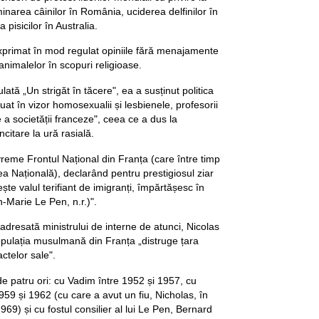
area câinilor în România, uciderea delfinilor în
 pisicilor în Australia.
primat în mod regulat opiniile fără menajamente
 animalelor în scopuri religioase.
ulată „Un strigăt în tăcere", ea a susținut politica
uat în vizor homosexualii și lesbienele, profesorii
 a societății franceze", ceea ce a dus la
citare la ură rasială.
vreme Frontul Național din Franța (care între timp
a Națională), declarând pentru prestigiosul ziar
ește valul terifiant de imigranți, împărtășesc în
an-Marie Le Pen, n.r.)".
 adresată ministrului de interne de atunci, Nicolas
pulația musulmană din Franța „distruge țara
ctelor sale".
de patru ori: cu Vadim între 1952 și 1957, cu
59 și 1962 (cu care a avut un fiu, Nicholas, în
9) și cu fostul consilier al lui Le Pen, Bernard