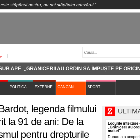
 este stăpânul nostru, nu noi stăpânim adevărul
”
GRĂNICERII AU ORDIN SĂ ÎMPUȘTE PE ORICINE SE APRO
POLITICA
EXTERNE
CANCAN
SPORT
 Bardot, legenda filmului
ULTIM
t la 91 de ani: De la
Locurile interzise
„Grănicerii au ord
ismul pentru drepturile
maluri"
Dunarea a acoperit, 