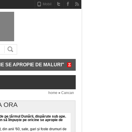
Mobil
PIE DE MALURI"
CUM FUNCȚIONEAZĂ SISTEMUL CRE
home
»
Cancan
A ORA
 de pe țărmul Dunării, dispărute sub ape.
in să împuște pe oricine se apropie de
din anii '60, sate, gari și foste drumuri de