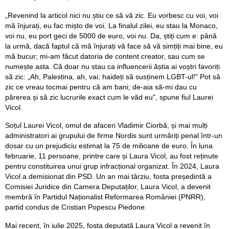
„Revenind la articol nici nu știu ce să vă zic. Eu vorbesc cu voi, voi
mă înjurați, eu fac mișto de voi. La finalul zilei, eu stau la Monaco,
voi nu, eu port geci de 5000 de euro, voi nu. Da, știți cum e: până
la urmă, dacă faptul că mă înjurați vă face să vă simțiți mai bine, eu
mă bucur; mi-am făcut datoria de content creator, sau cum se
numește asta. Că doar nu stau ca influencerii ăștia ai voștri favoriți
să zic: „Ah, Palestina, ah, vai; haideți să susținem LGBT-ul!" Pot să
zic ce vreau tocmai pentru că am bani; de-aia să-mi dau cu
părerea și să zic lucrurile exact cum le văd eu", spune fiul Laurei
Vicol.
Soțul Laurei Vicol, omul de afaceri Vladimir Ciorbă, și mai mulți
administratori ai grupului de firme Nordis sunt urmăriți penal într-un
dosar cu un prejudiciu estimat la 75 de milioane de euro. În luna
februarie, 11 persoane, printre care și Laura Vicol, au fost reținute
pentru constituirea unui grup infracțional organizat. În 2024, Laura
Vicol a demisionat din PSD. Un an mai târziu, fosta președintă a
Comisiei Juridice din Camera Deputaților, Laura Vicol, a devenit
membră în Partidul Naționalist Reformarea României (PNRR),
partid condus de Cristian Popescu Piedone.
Mai recent, în iulie 2025, fosta deputată Laura Vicol a revenit în