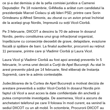
ce și-a dat demisia și de la șefia comisiei juridice a Camerei
Deputaților. Pe 18 noiembrie, G4Media a arătat cum candidatul la
prezidențiale Marcel Ciolacu și alți lideri PSD, printre care Sorin
Grindeanu și Alfred Simonis, au zburat cu un avion privat închiriat
de la același grup Nordis, împreună cu soții Vicol-Ciorbă.
Pe 3 februarie, DIICOT a descins la 70 de adrese în dosarul
Nordis, pentru constituirea unui grup infracțional organizat,
înșelăciune cu consecințe deosebit de grave, delapidare, evaziune
fiscală și spălare de bani. La finalul audierilor, procurorii au reținut
11 persoane, printre care și Vladimir Ciorbă și Laura Vicol.
Laura Vicol şi Vladimir Ciorbă au fost apoi arestaţi preventiv în 5
februarie, în urma unei decizii a Curţii de Apel Bucureşti. Au stat în
arest preventiv până pe 14 februarie, fiind eliberați de Instanța
Supremă, care le-a admis contestațiile.
Judecătoarea de la Curtea de Apel București a motivat decizia de
arestare preventivă a soților Vicol-Ciorbă în dosarul Nordis prin
faptul că Vicol a avut acces la date confidențiale din anchetă și
putea compromite investigația. De asemenea, Vicol a ascuns de
anchetatori telefonul pe care îl folosea în mod curent, ea venind la
sediul DIICOT cu un alt mobil. În octombrie, Procurorii DIICOT au