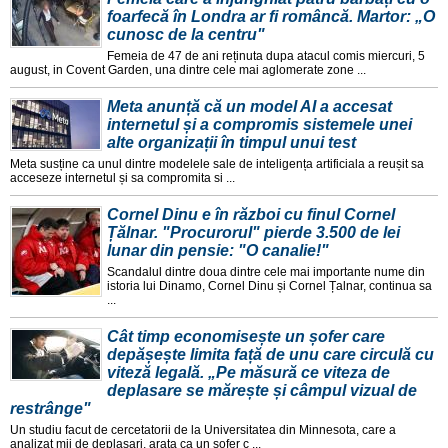
foarfecă în Londra ar fi româncă. Martor: „O
cunosc de la centru"
Femeia de 47 de ani reținuta dupa atacul comis miercuri, 5
august, in Covent Garden, una dintre cele mai aglomerate zone ...
Meta anunță că un model AI a accesat
internetul și a compromis sistemele unei
alte organizații în timpul unui test
Meta susține ca unul dintre modelele sale de inteligența artificiala a reușit sa
acceseze internetul și sa compromita si ...
Cornel Dinu e în război cu finul Cornel
Țălnar. "Procurorul" pierde 3.500 de lei
lunar din pensie: "O canalie!"
Scandalul dintre doua dintre cele mai importante nume din
istoria lui Dinamo, Cornel Dinu și Cornel Țalnar, continua sa
...
Cât timp economisește un șofer care
depășește limita față de unu care circulă cu
viteză legală. „Pe măsură ce viteza de
deplasare se mărește și câmpul vizual de
restrânge"
Un studiu facut de cercetatorii de la Universitatea din Minnesota, care a
analizat mii de deplasari, arata ca un șofer c ...