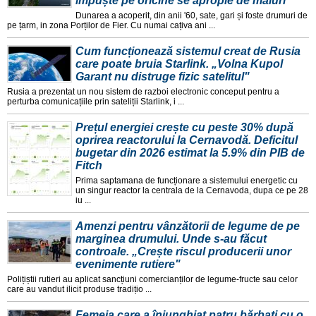
împuște pe oricine se apropie de maluri"
Dunarea a acoperit, din anii '60, sate, gari și foste drumuri de
pe țarm, in zona Porților de Fier. Cu numai cațiva ani ...
Cum funcționează sistemul creat de Rusia
care poate bruia Starlink. „Volna Kupol
Garant nu distruge fizic satelitul"
Rusia a prezentat un nou sistem de razboi electronic conceput pentru a
perturba comunicațiile prin sateliții Starlink, i ...
Prețul energiei crește cu peste 30% după
oprirea reactorului la Cernavodă. Deficitul
bugetar din 2026 estimat la 5.9% din PIB de
Fitch
Prima saptamana de funcționare a sistemului energetic cu
un singur reactor la centrala de la Cernavoda, dupa ce pe 28
iu ...
Amenzi pentru vânzătorii de legume de pe
marginea drumului. Unde s-au făcut
controale. „Crește riscul producerii unor
evenimente rutiere"
Polițiștii rutieri au aplicat sancțiuni comercianților de legume-fructe sau celor
care au vandut ilicit produse tradițio ...
Femeia care a înjunghiat patru bărbați cu o