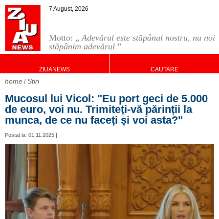
7 August, 2026
Motto: „
Adevărul este stăpânul nostru, nu noi
stăpânim adevărul
”
ZIUANEWS
CAUTARE
home
Stiri
Mucosul lui Vicol: "Eu port geci de 5.000
de euro, voi nu. Trimiteți-vă părinții la
munca, de ce nu faceți și voi asta?"
Postat la: 01.11.2025 |