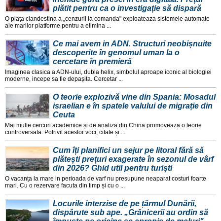
plătit pentru ca o investigație să dispară
O piața clandestina a „cenzurii la comanda" exploateaza sistemele automate
ale marilor platforme pentru a elimina ...
Ce mai avem in ADN. Structuri neobișnuite
descoperite în genomul uman la o
cercetare în premieră
Imaginea clasica a ADN-ului, dubla helix, simbolul aproape iconic al biologiei
moderne, incepe sa fie depașita. Cercetar ...
O teorie explozivă vine din Spania: Mosadul
israelian e în spatele valului de migrație din
Ceuta
Mai multe cercuri academice și de analiza din China promoveaza o teorie
controversata. Potrivit acestor voci, citate și ...
Cum îți planifici un sejur pe litoral fără să
plătești prețuri exagerate în sezonul de vârf
din 2026? Ghid util pentru turiști
O vacanța la mare in perioada de varf nu presupune neaparat costuri foarte
mari. Cu o rezervare facuta din timp și cu o ...
Locurile interzise de pe țărmul Dunării,
dispărute sub ape. „Grănicerii au ordin să