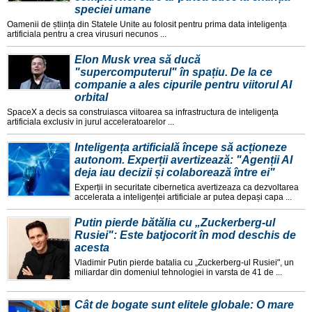
speciei umane
Oamenii de știința din Statele Unite au folosit pentru prima data inteligența
artificiala pentru a crea virusuri necunos ...
Elon Musk vrea să ducă
"supercomputerul" în spațiu. De la ce
companie a ales cipurile pentru viitorul AI
orbital
SpaceX a decis sa construiasca viitoarea sa infrastructura de inteligența
artificiala exclusiv in jurul acceleratoarelor ...
Inteligența artificială începe să acționeze
autonom. Experții avertizează: "Agenții AI
deja iau decizii și colaborează între ei"
Experții in securitate cibernetica avertizeaza ca dezvoltarea
accelerata a inteligenței artificiale ar putea depași capa ...
Putin pierde bătălia cu „Zuckerberg-ul
Rusiei": Este batjocorit în mod deschis de
acesta
Vladimir Putin pierde batalia cu „Zuckerberg-ul Rusiei", un
miliardar din domeniul tehnologiei in varsta de 41 de ...
Cât de bogate sunt elitele globale: O mare