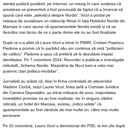
atenția publică postând, pe Internet, un mesaj în care susținea că
arestarea sa preventivă a fost provocată de faptul că a încercat să
spună care este „adevărul despre Nordis". Vicol a postat pe
rețeaua de socializare un videoclip filmat în fața Hotelului Nordis din
Mamaia în care spune că apartamentele Nordis există și că va
dezvălui mai târziu de ce o parte dintre ele nu au fost finalizate.
După ce s-a aflat că Laura Vicol a intrat în PNRR, Cristian Popescu
Piedone a promis că în partidul său vor continua să vină "politicieni
de calibru". Piedone a spus că preferă să le dezvăluie treptat
identitatea. Pe 7 octombrie 2024, Recorder a publicat o investigație
intitulată „Schema Nordis: Mașinăria de făcut bani a celui mai
puternic clan politico-imobiliar".
Jurnaliștii au arătat că, deși în firma controlată de afaceristul
Vladimir Ciorbă, soțul Laurei Vicol, fosta șefă a Comisiei Juridice
din Camera Deputaților, au intrat milioane de euro, majoritatea
investițiilor promise nu au fost realizate. Iar în singura clădire
ridicată, un hotel din Mamaia, existau „indicii solide" că
apartamentele au fost vândute de mai multe ori, către mai multe
persoane.
Pe 10 octombrie, Laura Vicol a demisionat din PSD, la trei zile după