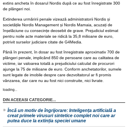
extins ancheta în dosarul Nordis după ce au fost înregistrate 300
de plângeri noi.
Extinderea urmăririi penale vizează administratorii Nordis și
societățile Nordis Management și Nordis Mamaia, acuzați de
înșelăciune cu consecințe deosebit de grave. Prejudiciul estimat
pentru noile acte materiale se ridică la 35,8 milioane de euro,
potrivit surselor judiciare citate de G4Media.
Până în prezent, în dosar au fost înregistrate aproximativ 700 de
plângeri penale, implicând 850 de persoane care au calitatea de
victime, iar valoarea totală a prejudiciului calculat de procurori
ajunge la 75 de milioane de euro. Conform anchetatorilor, sumele
sunt legate de imobile despre care dezvoltatorul ar fi promis
vânzarea, dar care nu au fost nici construite, nici livrate.
loading...
DIN ACEEASI CATEGORIE...
Încă un motiv de îngrijorare: Inteligența artificială a
creat primele virusuri sintetice complet noi care ar
putea duce la extinția speciei umane