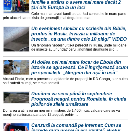
familie a strâns o avere mai mare decât 2
țări din Europa la un loc!
Cele mai mari averi familiale au fost construite in mare parte
prin afaceri care exista de generații, mai degraba decat ...
Un eveniment similar cu scrierile din Biblie,
produs în Rusia: Invazia a milioane de
insecte „ca una dintre cele 10 plăgi" VIDEO
Un fenomen neobișnuit s-a petrecut in Rusia, unde milioane
de insecte au „inundat" cerul, inghițind drumurile și d ...
Al doilea cel mai mare focar de Ebola din
istorie se agravează. Ce îi îngrijorează acum
pe specialiști: „Mergem din ușă în ușă"
Virusul Ebola, care a provocat o epidemie de proporții in RD Congo, s-ar putea
sa fi suferit mutații, se tem autoritațil ...
Dunărea va seca până în septembrie.
Prognoză neagră pentru România, în ciuda
ploilor de zilele următoare
Dunarea a atins joi un nou minim istoric de 1.400 mc/s, valoare care se va
menține staționara pana pe 12 august, potrivi ...
Cenzură la comandă pe internet: Cum se
închide gura presei în era digitală. Prețul