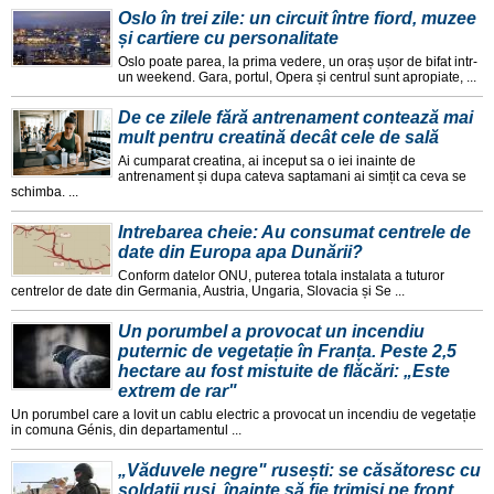
Oslo în trei zile: un circuit între fiord, muzee
și cartiere cu personalitate
Oslo poate parea, la prima vedere, un oraș ușor de bifat intr-
un weekend. Gara, portul, Opera și centrul sunt apropiate, ...
De ce zilele fără antrenament contează mai
mult pentru creatină decât cele de sală
Ai cumparat creatina, ai inceput sa o iei inainte de
antrenament și dupa cateva saptamani ai simțit ca ceva se
schimba. ...
Intrebarea cheie: Au consumat centrele de
date din Europa apa Dunării?
Conform datelor ONU, puterea totala instalata a tuturor
centrelor de date din Germania, Austria, Ungaria, Slovacia și Se ...
Un porumbel a provocat un incendiu
puternic de vegetație în Franța. Peste 2,5
hectare au fost mistuite de flăcări: „Este
extrem de rar"
Un porumbel care a lovit un cablu electric a provocat un incendiu de vegetație
in comuna Génis, din departamentul ...
„Văduvele negre" rusești: se căsătoresc cu
soldații ruși, înainte să fie trimiși pe front.