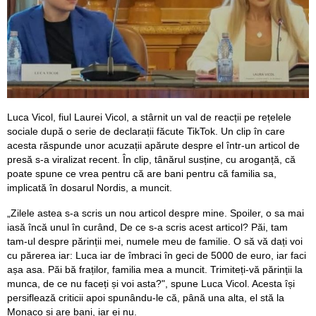
Luca Vicol, fiul Laurei Vicol, a stârnit un val de reacții pe rețelele
sociale după o serie de declarații făcute TikTok. Un clip în care
acesta răspunde unor acuzații apărute despre el într-un articol de
presă s-a viralizat recent. În clip, tânărul susține, cu aroganță, că
poate spune ce vrea pentru că are bani pentru că familia sa,
implicată în dosarul Nordis, a muncit.
„Zilele astea s-a scris un nou articol despre mine. Spoiler, o sa mai
iasă încă unul în curând, De ce s-a scris acest articol? Păi, tam
tam-ul despre părinții mei, numele meu de familie. O să vă dați voi
cu părerea iar: Luca iar de îmbraci în geci de 5000 de euro, iar faci
așa asa. Păi bă fraților, familia mea a muncit. Trimiteți-vă părinții la
munca, de ce nu faceți și voi asta?", spune Luca Vicol. Acesta își
persiflează criticii apoi spunându-le că, până una alta, el stă la
Monaco și are bani, iar ei nu.