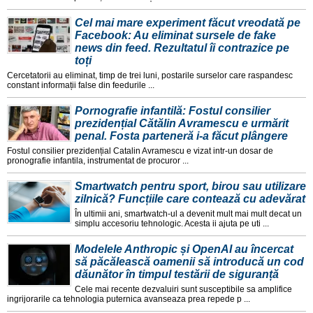
Cel mai mare experiment făcut vreodată pe
Facebook: Au eliminat sursele de fake
news din feed. Rezultatul îi contrazice pe
toți
Cercetatorii au eliminat, timp de trei luni, postarile surselor care raspandesc
constant informații false din feedurile ...
Pornografie infantilă: Fostul consilier
prezidențial Cătălin Avramescu e urmărit
penal. Fosta parteneră i-a făcut plângere
Fostul consilier prezidențial Catalin Avramescu e vizat intr-un dosar de
pronografie infantila, instrumentat de procuror ...
Smartwatch pentru sport, birou sau utilizare
zilnică? Funcțiile care contează cu adevărat
În ultimii ani, smartwatch-ul a devenit mult mai mult decat un
simplu accesoriu tehnologic. Acesta ii ajuta pe uti ...
Modelele Anthropic și OpenAI au încercat
să păcălească oamenii să introducă un cod
dăunător în timpul testării de siguranță
Cele mai recente dezvaluiri sunt susceptibile sa amplifice
ingrijorarile ca tehnologia puternica avanseaza prea repede p ...