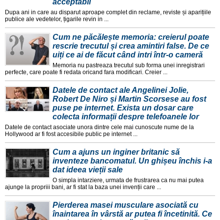
acceptabil
Dupa ani in care au disparut aproape complet din reclame, reviste și aparițiile
publice ale vedetelor, țigarile revin in ...
Cum ne păcălește memoria: creierul poate
rescrie trecutul și crea amintiri false. De ce
uiți ce ai de făcut când intri într-o cameră
Memoria nu pastreaza trecutul sub forma unei inregistrari
perfecte, care poate fi redata oricand fara modificari. Creier ...
Datele de contact ale Angelinei Jolie,
Robert De Niro și Martin Scorsese au fost
puse pe internet. Exista un dosar care
colecta informații despre telefoanele lor
Datele de contact asociate unora dintre cele mai cunoscute nume de la
Hollywood ar fi fost accesibile public pe internet ...
Cum a ajuns un inginer britanic să
inventeze bancomatul. Un ghișeu închis i-a
dat ideea vieții sale
O simpla intarziere, urmata de frustrarea ca nu mai putea
ajunge la propriii bani, ar fi stat la baza unei invenții care ...
Pierderea masei musculare asociată cu
înaintarea în vârstă ar putea fi încetinită. Ce