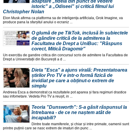
adaptare „fidelă din punct de vedere
istoric" a „Odiseei" și critică filmul lui
Christopher Nolan
Elon Musk afirma ca platforma sa de inteligența artificiala, Grok Imagine, va
produce pana la sfarșitul anului o ecraniz ...
O glumă de pe TikTok, inclusă în subiectele
de gândire critică de la admiterea la
Facultatea de Drept a UniBuc: "Răspuns
corect, Mitică Dragomir"
Un exercițiu de gandire critica din concursul scris de admitere la Facultatea de
Drept a Universitații din București a d ...
Dieta "Esca" a ajuns virală: Prezentatoarea
știrilor Pro TV e intr-o formă fizică de
invidiat pe care a obținut-o extrem de
simplu
Andreea Esca a demonstrat ca rezultatele pot aparea și fara regimuri drastice
sau infometare. Vedeta Pro TV a reușit, in ...
Teoria "Dunsworth": S-a găsit răspunsul la
întrebarea - de ce ne naștem atât de
incapabili?
Dintre toate mamiferele, și chiar și intre primate, oamenii sunt
printre puținii care se nasc extrem de imaturi din punc ...