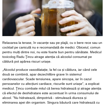
Relaxarea la terase, în vacanțe sau pe plajă, cu o bere rece sau un
cocktail pe caniculă nu e recomandată de medici. Obiceiul, comun
pentru mulți dintre noi, nu este foarte bun pentru sănătate. Medicul
toxicolog Radu Ţincu atrage atenția că alcoolul consumat pe
căldură pot apărea riscuri uriașe.
„Alcoolul produce vasodilatație, la fel ca și căldura, iar când cele
două se combină, apar dezechilibre grave în sistemul
cardiovascular. Scade tensiunea, apare sincopa, iar în cazul
persoanelor cu afecțiuni cardiace, riscurile sunt uriașe", a explicat
medicul. Ţincu combate mitul că berea hidratează și atrage atenția
că efectul de deshidratare este accentuat în urma consumului de
alcool. "Nu hidratează, dimpotrivă - stimulează diureza și
eliminarea apei din organism. Singura băutură care hidratează cu