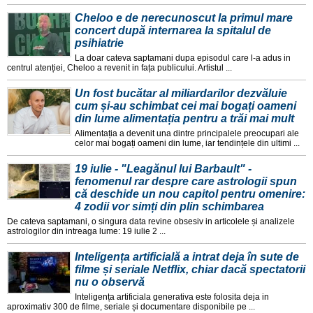
Cheloo e de nerecunoscut la primul mare
concert după internarea la spitalul de
psihiatrie
La doar cateva saptamani dupa episodul care l-a adus in
centrul atenției, Cheloo a revenit in fața publicului. Artistul ...
Un fost bucătar al miliardarilor dezvăluie
cum și-au schimbat cei mai bogați oameni
din lume alimentația pentru a trăi mai mult
Alimentația a devenit una dintre principalele preocupari ale
celor mai bogați oameni din lume, iar tendințele din ultimi ...
19 iulie - "Leagănul lui Barbault" -
fenomenul rar despre care astrologii spun
că deschide un nou capitol pentru omenire:
4 zodii vor simți din plin schimbarea
De cateva saptamani, o singura data revine obsesiv in articolele și analizele
astrologilor din intreaga lume: 19 iulie 2 ...
Inteligența artificială a intrat deja în sute de
filme și seriale Netflix, chiar dacă spectatorii
nu o observă
Inteligența artificiala generativa este folosita deja in
aproximativ 300 de filme, seriale și documentare disponibile pe ...