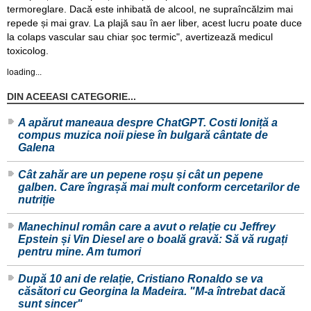
termoreglare. Dacă este inhibată de alcool, ne supraîncălzim mai
repede și mai grav. La plajă sau în aer liber, acest lucru poate duce
la colaps vascular sau chiar șoc termic", avertizează medicul
toxicolog.
loading...
DIN ACEEASI CATEGORIE...
A apărut maneaua despre ChatGPT. Costi Ioniță a
compus muzica noii piese în bulgară cântate de
Galena
Cât zahăr are un pepene roșu și cât un pepene
galben. Care îngrașă mai mult conform cercetarilor de
nutriție
Manechinul român care a avut o relație cu Jeffrey
Epstein și Vin Diesel are o boală gravă: Să vă rugați
pentru mine. Am tumori
După 10 ani de relație, Cristiano Ronaldo se va
căsători cu Georgina la Madeira. "M-a întrebat dacă
sunt sincer"