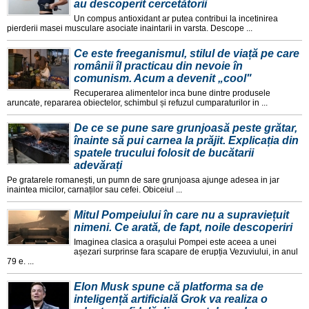
au descoperit cercetătorii
Un compus antioxidant ar putea contribui la incetinirea
pierderii masei musculare asociate inaintarii in varsta. Descope ...
Ce este freeganismul, stilul de viață pe care
românii îl practicau din nevoie în
comunism. Acum a devenit „cool"
Recuperarea alimentelor inca bune dintre produsele
aruncate, repararea obiectelor, schimbul și refuzul cumparaturilor in ...
De ce se pune sare grunjoasă peste grătar,
înainte să pui carnea la prăjit. Explicația din
spatele trucului folosit de bucătarii
adevărați
Pe gratarele romanești, un pumn de sare grunjoasa ajunge adesea in jar
inaintea micilor, carnaților sau cefei. Obiceiul ...
Mitul Pompeiului în care nu a supraviețuit
nimeni. Ce arată, de fapt, noile descoperiri
Imaginea clasica a orașului Pompei este aceea a unei
așezari surprinse fara scapare de erupția Vezuviului, in anul
79 e. ...
Elon Musk spune că platforma sa de
inteligență artificială Grok va realiza o