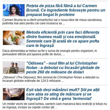
Rețeta de pizza fără făină a lui Carmen
Brumă. Ce ingrediente folosește pentru un
preparat bogat în proteine
Carmen Bruma le-a oferit urmaritorilor sai o noua idee de masa sanatoasa,
potrivita mai ales pentru cei care incearca sa ...
Metoda eficientă prin care faci diferența
dintre foamea reală și cea emoțională.
Semnele care îți arată de ce apare pofta
care te îngrașă
Daca alimentația ar trebui sa fie o sursa de energie pentru organism, in
perioadele dificile pot aparea pofte de dulce, ...
"Odiseea" - noul film al lui Christopher
Nolan - a debutat cu încasări globale de
peste 260 de milioane de dolari
„Odiseea" (The Odyssey), film semnat de Christopher Nolan a debutat cu
incasari globale estimate de 124,5 milioane ...
Ești slab deși mănânci mult? Știi pe alții
care abia se ating de mâncare și se
îngrașă? De vină e gena 'termostat'
Un mister vechi de cand lumea, oameni care mananca fara restricții și totuși nu
se ingrașa, incepe sa capete contur știi ...