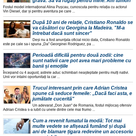
gravă: Să vă rugați pentru mine. Am tumori
Fostul model internațional Alina Pușcau, cunoscuta pentru relația cu actorul
Vin Diesel, dar și pentru aventura pe care ...
După 10 ani de relație, Cristiano Ronaldo se
va căsători cu Georgina la Madeira. "M-a
întrebat dacă sunt sincer"
Deși nu a fost anunțata oficial nicio data, Cristiano Ronaldo
este pe cale sa-i spuna „Da" Georginei Rodriguez, pa ...
Perioadă dificilă pentru două zodii: cine
sunt nativii care pot avea mari probleme cu
banii și emoțiile
Începand cu 4 august, astrele aduc schimbari neașteptate pentru mulți nativi.
Unii vor intalni oportunitați la car ...
Trucul interesant prin care Adrian Cristea
spune că seduce femeile: „Dacă faci asta, e
jumătate cucerită"
Un adevarat „Don Juan" de Romania, fostul mijlocaș ofensiv
Adrian Cristea s-a iubit cu unele dintre cele mai frumo ...
Cum a revenit fumatul la modă: Tot mai
multe vedete se afișează fumând și după
ani de blamare țigara redevine un accesoriu