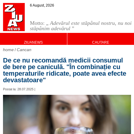
6 August, 2026
Motto: „
Adevărul este stăpânul nostru, nu noi
stăpânim adevărul
”
ZIUANEWS
CAUTARE
home
Cancan
De ce nu recomandă medicii consumul
de bere pe caniculă. "În combinație cu
temperaturile ridicate, poate avea efecte
devastatoare"
Postat la: 28.07.2025 |