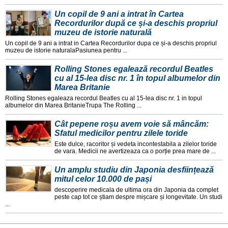
Un copil de 9 ani a intrat în Cartea
Recordurilor după ce și-a deschis propriul
muzeu de istorie naturală
Un copil de 9 ani a intrat in Cartea Recordurilor dupa ce și-a deschis propriul
muzeu de istorie naturalaPasiunea pentru ...
Rolling Stones egalează recordul Beatles
cu al 15-lea disc nr. 1 în topul albumelor din
Marea Britanie
Rolling Stones egaleaza recordul Beatles cu al 15-lea disc nr. 1 in topul
albumelor din Marea BritanieTrupa The Rolling ...
Cât pepene roșu avem voie să mâncăm:
Sfatul medicilor pentru zilele toride
Este dulce, racoritor și vedeta incontestabila a zilelor toride
de vara. Medicii ne avertizeaza ca o porție prea mare de ...
Un amplu studiu din Japonia desființează
mitul celor 10.000 de pași
descoperire medicala de ultima ora din Japonia da complet
peste cap tot ce știam despre mișcare și longevitate. Un studi
...