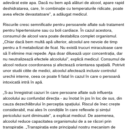
adevărat este apa. Dacă nu bem apă alături de alcool, apare rapid
deshidratarea, care, în combinație cu temperaturile ridicate, poate
avea efecte devastatoare", a adăugat medicul.
Riscurile cresc semnificativ pentru persoanele aflate sub tratament
pentru hipertensiune sau cu boli cardiace. În cazul acestora,
consumul de alcool vara poate destabiliza complet organismul.
„Chiar dacă bem multă apă ulterior, alcoolul are nevoie de timp
pentru a fi metabolizat de ficat. Nu există trucuri miraculoase care
să îl elimine mai repede. Apa doar diluează ușor concentrația, dar
nu neutralizează efectele alcoolului", explică medicul. Consumul de
alcool reduce coordonarea și afectează orientarea spațială. Potrivit
unor studii citite de medici, alcoolul afectează inclusiv controlul
urechii interne, ceea ce poate fi fatal în cazul în care o persoană
intoxicată intră în apă.
„S-au înregistrat cazuri în care persoane aflate sub influența
alcoolului au confundat direcția - au înotat în jos în loc de sus, din
cauza dezechilibrului în percepția spațiului. Riscul de înec crește
considerabil, mai ales în condițiile în care reflexele și simțul
pericolului sunt diminuate", a explicat medicul. De asemenea,
alcoolul reduce capacitatea organismului de a se răcori prin
transpirație. „Transpirația este principalul nostru mecanism de