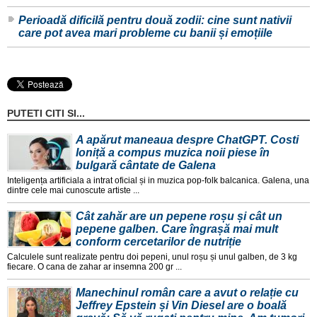
Perioadă dificilă pentru două zodii: cine sunt nativii
care pot avea mari probleme cu banii și emoțiile
PUTETI CITI SI...
A apărut maneaua despre ChatGPT. Costi
Ioniță a compus muzica noii piese în
bulgară cântate de Galena
Inteligența artificiala a intrat oficial și in muzica pop-folk balcanica. Galena, una
dintre cele mai cunoscute artiste ...
Cât zahăr are un pepene roșu și cât un
pepene galben. Care îngrașă mai mult
conform cercetarilor de nutriție
Calculele sunt realizate pentru doi pepeni, unul roșu și unul galben, de 3 kg
fiecare. O cana de zahar ar insemna 200 gr ...
Manechinul român care a avut o relație cu
Jeffrey Epstein și Vin Diesel are o boală