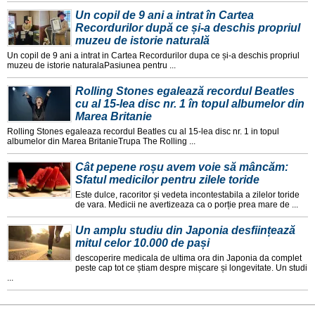
Un copil de 9 ani a intrat în Cartea
Recordurilor după ce și-a deschis propriul
muzeu de istorie naturală
Un copil de 9 ani a intrat in Cartea Recordurilor dupa ce și-a deschis propriul
muzeu de istorie naturalaPasiunea pentru ...
Rolling Stones egalează recordul Beatles
cu al 15-lea disc nr. 1 în topul albumelor din
Marea Britanie
Rolling Stones egaleaza recordul Beatles cu al 15-lea disc nr. 1 in topul
albumelor din Marea BritanieTrupa The Rolling ...
Cât pepene roșu avem voie să mâncăm:
Sfatul medicilor pentru zilele toride
Este dulce, racoritor și vedeta incontestabila a zilelor toride
de vara. Medicii ne avertizeaza ca o porție prea mare de ...
Un amplu studiu din Japonia desființează
mitul celor 10.000 de pași
descoperire medicala de ultima ora din Japonia da complet
peste cap tot ce știam despre mișcare și longevitate. Un studi
...