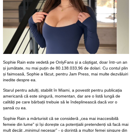
Sophie Rain este vedetă pe OnlyFans și a câștigat, doar într-un an
și jumătate, nu mai puțin de 80.138.033,96 de dolari. Cu contul plin
și faimoasă, Sophie a făcut, pentru Jam Press, mai multe dezvăluiri
inedite despre ea.
Starul pentru adulți, stabilit în Miami, a povestit pentru publicația
americană că este singură, momentan, dar are o listă lungă de
calități pe care bărbații trebuie să le îndeplinească dacă vor o
șansă cu ea.
Sophie Rain a mărturisit că se consideră „cea mai inaccesibilă
femeie din lume" și își dorește ca potențialii pretendenți să facă mai
mult decât „minimul necesar" - o dorință a multor femei singure din