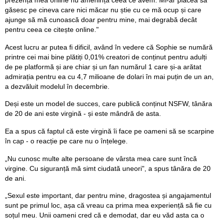
găsesc pe cineva care nici măcar nu știe cu ce mă ocup și care
ajunge să mă cunoască doar pentru mine, mai degrabă decât
pentru ceea ce citește online."
Acest lucru ar putea fi dificil, având în vedere că Sophie se numără
printre cei mai bine plătiți 0,01% creatori de conținut pentru adulți
de pe platformă și are chiar și un fan numărul 1 care și-a arătat
admirația pentru ea cu 4,7 milioane de dolari în mai puțin de un an,
a dezvăluit modelul în decembrie.
Deși este un model de succes, care publică conținut NSFW, tânăra
de 20 de ani este virgină - și este mândră de asta.
Ea a spus că faptul că este virgină îi face pe oameni să se scarpine
în cap - o reacție pe care nu o înțelege.
„Nu cunosc multe alte persoane de vârsta mea care sunt încă
virgine. Cu siguranță mă simt ciudată uneori", a spus tânăra de 20
de ani.
„Sexul este important, dar pentru mine, dragostea și angajamentul
sunt pe primul loc, așa că vreau ca prima mea experiență să fie cu
soțul meu. Unii oameni cred că e demodat, dar eu văd asta ca o