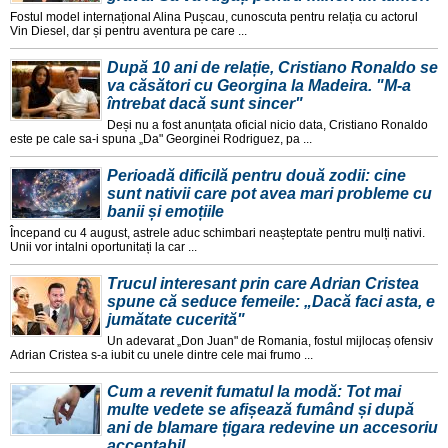
Fostul model internațional Alina Pușcau, cunoscuta pentru relația cu actorul
Vin Diesel, dar și pentru aventura pe care ...
După 10 ani de relație, Cristiano Ronaldo se
va căsători cu Georgina la Madeira. "M-a
întrebat dacă sunt sincer"
Deși nu a fost anunțata oficial nicio data, Cristiano Ronaldo
este pe cale sa-i spuna „Da" Georginei Rodriguez, pa ...
Perioadă dificilă pentru două zodii: cine
sunt nativii care pot avea mari probleme cu
banii și emoțiile
Începand cu 4 august, astrele aduc schimbari neașteptate pentru mulți nativi.
Unii vor intalni oportunitați la car ...
Trucul interesant prin care Adrian Cristea
spune că seduce femeile: „Dacă faci asta, e
jumătate cucerită"
Un adevarat „Don Juan" de Romania, fostul mijlocaș ofensiv
Adrian Cristea s-a iubit cu unele dintre cele mai frumo ...
Cum a revenit fumatul la modă: Tot mai
multe vedete se afișează fumând și după
ani de blamare țigara redevine un accesoriu
acceptabil