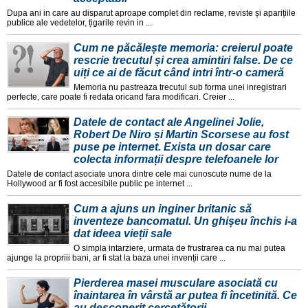
Dupa ani in care au disparut aproape complet din reclame, reviste și aparițiile
publice ale vedetelor, țigarile revin in ...
Cum ne păcălește memoria: creierul poate
rescrie trecutul și crea amintiri false. De ce
uiți ce ai de făcut când intri într-o cameră
Memoria nu pastreaza trecutul sub forma unei inregistrari
perfecte, care poate fi redata oricand fara modificari. Creier ...
Datele de contact ale Angelinei Jolie,
Robert De Niro și Martin Scorsese au fost
puse pe internet. Exista un dosar care
colecta informații despre telefoanele lor
Datele de contact asociate unora dintre cele mai cunoscute nume de la
Hollywood ar fi fost accesibile public pe internet ...
Cum a ajuns un inginer britanic să
inventeze bancomatul. Un ghișeu închis i-a
dat ideea vieții sale
O simpla intarziere, urmata de frustrarea ca nu mai putea
ajunge la propriii bani, ar fi stat la baza unei invenții care ...
Pierderea masei musculare asociată cu
înaintarea în vârstă ar putea fi încetinită. Ce
au descoperit cercetătorii