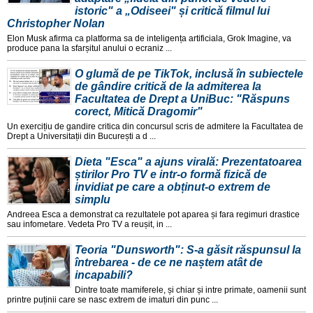
istoric" a „Odiseei" și critică filmul lui
Christopher Nolan
Elon Musk afirma ca platforma sa de inteligența artificiala, Grok Imagine, va
produce pana la sfarșitul anului o ecraniz ...
O glumă de pe TikTok, inclusă în subiectele
de gândire critică de la admiterea la
Facultatea de Drept a UniBuc: "Răspuns
corect, Mitică Dragomir"
Un exercițiu de gandire critica din concursul scris de admitere la Facultatea de
Drept a Universitații din București a d ...
Dieta "Esca" a ajuns virală: Prezentatoarea
știrilor Pro TV e intr-o formă fizică de
invidiat pe care a obținut-o extrem de
simplu
Andreea Esca a demonstrat ca rezultatele pot aparea și fara regimuri drastice
sau infometare. Vedeta Pro TV a reușit, in ...
Teoria "Dunsworth": S-a găsit răspunsul la
întrebarea - de ce ne naștem atât de
incapabili?
Dintre toate mamiferele, și chiar și intre primate, oamenii sunt
printre puținii care se nasc extrem de imaturi din punc ...