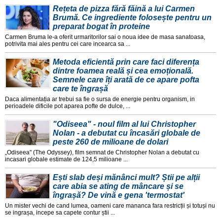
Rețeta de pizza fără făină a lui Carmen
Brumă. Ce ingrediente folosește pentru un
preparat bogat în proteine
Carmen Bruma le-a oferit urmaritorilor sai o noua idee de masa sanatoasa,
potrivita mai ales pentru cei care incearca sa ...
Metoda eficientă prin care faci diferența
dintre foamea reală și cea emoțională.
Semnele care îți arată de ce apare pofta
care te îngrașă
Daca alimentația ar trebui sa fie o sursa de energie pentru organism, in
perioadele dificile pot aparea pofte de dulce, ...
"Odiseea" - noul film al lui Christopher
Nolan - a debutat cu încasări globale de
peste 260 de milioane de dolari
„Odiseea" (The Odyssey), film semnat de Christopher Nolan a debutat cu
incasari globale estimate de 124,5 milioane ...
Ești slab deși mănânci mult? Știi pe alții
care abia se ating de mâncare și se
îngrașă? De vină e gena 'termostat'
Un mister vechi de cand lumea, oameni care mananca fara restricții și totuși nu
se ingrașa, incepe sa capete contur știi ...