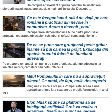
Un compus antioxidant ar putea contribui la incetinirea
pierderii masei musculare asociate inaintarii in varsta. Descope ...
Ce este freeganismul, stilul de viață pe care
românii îl practicau din nevoie în
comunism. Acum a devenit „cool"
Recuperarea alimentelor inca bune dintre produsele
aruncate, repararea obiectelor, schimbul și refuzul cumparaturilor in ...
De ce se pune sare grunjoasă peste grătar,
înainte să pui carnea la prăjit. Explicația din
spatele trucului folosit de bucătarii
adevărați
Pe gratarele romanești, un pumn de sare grunjoasa ajunge adesea in jar
inaintea micilor, carnaților sau cefei. Obiceiul ...
Mitul Pompeiului în care nu a supraviețuit
nimeni. Ce arată, de fapt, noile descoperiri
Imaginea clasica a orașului Pompei este aceea a unei
așezari surprinse fara scapare de erupția Vezuviului, in anul
79 e. ...
Elon Musk spune că platforma sa de
inteligență artificială Grok va realiza o
adaptare „fidelă din punct de vedere