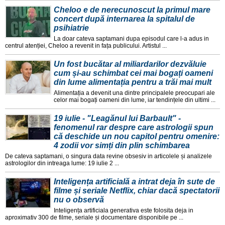
Cheloo e de nerecunoscut la primul mare
concert după internarea la spitalul de
psihiatrie
La doar cateva saptamani dupa episodul care l-a adus in
centrul atenției, Cheloo a revenit in fața publicului. Artistul ...
Un fost bucătar al miliardarilor dezvăluie
cum și-au schimbat cei mai bogați oameni
din lume alimentația pentru a trăi mai mult
Alimentația a devenit una dintre principalele preocupari ale
celor mai bogați oameni din lume, iar tendințele din ultimi ...
19 iulie - "Leagănul lui Barbault" -
fenomenul rar despre care astrologii spun
că deschide un nou capitol pentru omenire:
4 zodii vor simți din plin schimbarea
De cateva saptamani, o singura data revine obsesiv in articolele și analizele
astrologilor din intreaga lume: 19 iulie 2 ...
Inteligența artificială a intrat deja în sute de
filme și seriale Netflix, chiar dacă spectatorii
nu o observă
Inteligența artificiala generativa este folosita deja in
aproximativ 300 de filme, seriale și documentare disponibile pe ...