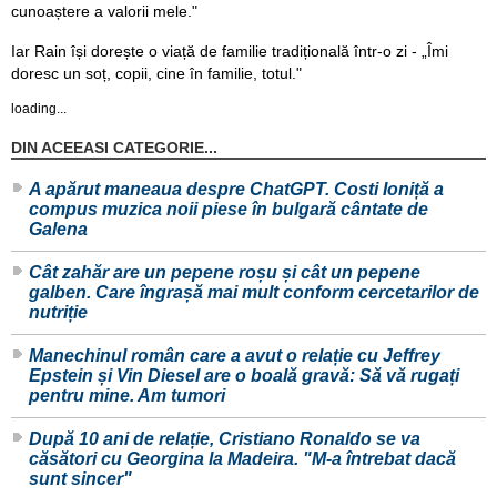
cunoaștere a valorii mele."
Iar Rain își dorește o viață de familie tradițională într-o zi - „Îmi
doresc un soț, copii, cine în familie, totul."
loading...
DIN ACEEASI CATEGORIE...
A apărut maneaua despre ChatGPT. Costi Ioniță a
compus muzica noii piese în bulgară cântate de
Galena
Cât zahăr are un pepene roșu și cât un pepene
galben. Care îngrașă mai mult conform cercetarilor de
nutriție
Manechinul român care a avut o relație cu Jeffrey
Epstein și Vin Diesel are o boală gravă: Să vă rugați
pentru mine. Am tumori
După 10 ani de relație, Cristiano Ronaldo se va
căsători cu Georgina la Madeira. "M-a întrebat dacă
sunt sincer"