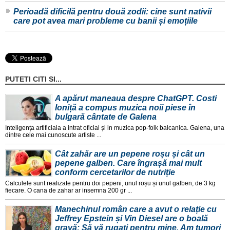
Perioadă dificilă pentru două zodii: cine sunt nativii
care pot avea mari probleme cu banii și emoțiile
PUTETI CITI SI...
A apărut maneaua despre ChatGPT. Costi
Ioniță a compus muzica noii piese în
bulgară cântate de Galena
Inteligența artificiala a intrat oficial și in muzica pop-folk balcanica. Galena, una
dintre cele mai cunoscute artiste ...
Cât zahăr are un pepene roșu și cât un
pepene galben. Care îngrașă mai mult
conform cercetarilor de nutriție
Calculele sunt realizate pentru doi pepeni, unul roșu și unul galben, de 3 kg
fiecare. O cana de zahar ar insemna 200 gr ...
Manechinul român care a avut o relație cu
Jeffrey Epstein și Vin Diesel are o boală
gravă: Să vă rugați pentru mine. Am tumori