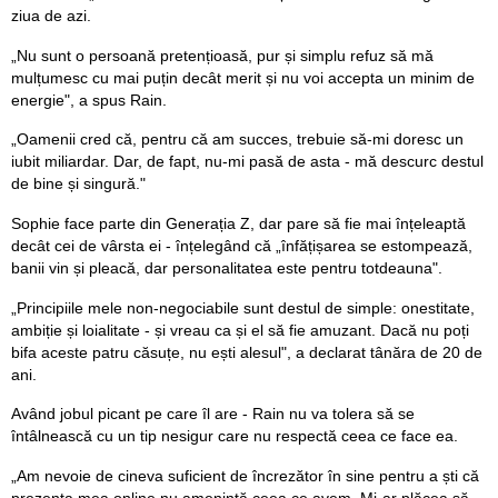
ziua de azi.
„Nu sunt o persoană pretențioasă, pur și simplu refuz să mă
mulțumesc cu mai puțin decât merit și nu voi accepta un minim de
energie", a spus Rain.
„Oamenii cred că, pentru că am succes, trebuie să-mi doresc un
iubit miliardar. Dar, de fapt, nu-mi pasă de asta - mă descurc destul
de bine și singură."
Sophie face parte din Generația Z, dar pare să fie mai înțeleaptă
decât cei de vârsta ei - înțelegând că „înfățișarea se estompează,
banii vin și pleacă, dar personalitatea este pentru totdeauna".
„Principiile mele non-negociabile sunt destul de simple: onestitate,
ambiție și loialitate - și vreau ca și el să fie amuzant. Dacă nu poți
bifa aceste patru căsuțe, nu ești alesul", a declarat tânăra de 20 de
ani.
Având jobul picant pe care îl are - Rain nu va tolera să se
întâlnească cu un tip nesigur care nu respectă ceea ce face ea.
„Am nevoie de cineva suficient de încrezător în sine pentru a ști că
prezența mea online nu amenință ceea ce avem. Mi-ar plăcea să