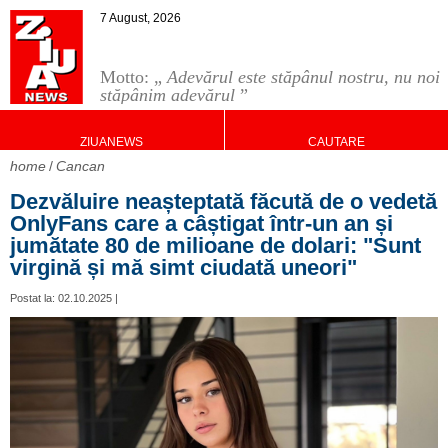
7 August, 2026
Motto: „
Adevărul este stăpânul nostru, nu noi
stăpânim adevărul
”
ZIUANEWS
CAUTARE
home
Cancan
Dezvăluire neașteptată făcută de o vedetă
OnlyFans care a câștigat într-un an și
jumătate 80 de milioane de dolari: "Sunt
virgină și mă simt ciudată uneori"
Postat la: 02.10.2025 |